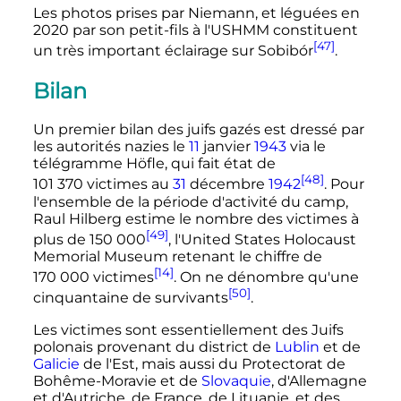
Les photos prises par Niemann, et léguées en
2020 par son petit-fils à l'USHMM constituent
[47]
un très important éclairage sur Sobibór
.
Bilan
Un premier bilan des juifs gazés est dressé par
les autorités nazies le
11
janvier
1943
via le
télégramme Höfle, qui fait état de
[48]
101 370 victimes
au
31
décembre
1942
. Pour
l'ensemble de la période d'activité du camp,
Raul Hilberg estime le nombre des victimes à
[49]
plus de
150 000
, l'United States Holocaust
Memorial Museum retenant le chiffre de
[14]
170 000 victimes
. On ne dénombre qu'une
[50]
cinquantaine de survivants
.
Les victimes sont essentiellement des Juifs
polonais provenant du district de
Lublin
et de
Galicie
de l'Est, mais aussi du Protectorat de
Bohême-Moravie et de
Slovaquie
, d'Allemagne
et d'Autriche, de France, de Lituanie, et des