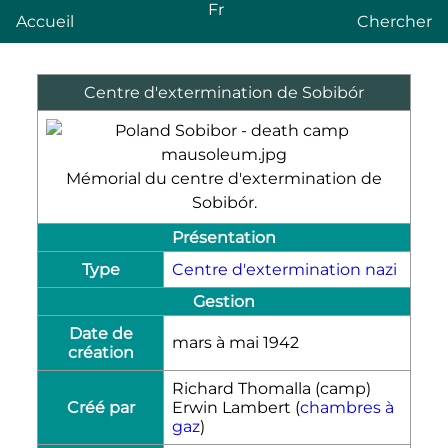
Fr
Accueil
Chercher
Centre d'extermination de Sobibór
Mémorial du centre d'extermination de
Sobibór.
Présentation
Type
Centre d'extermination nazi
Gestion
Date de
mars à mai 1942
création
Richard Thomalla (camp)
Créé par
Erwin Lambert (
chambres à
gaz
)