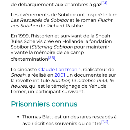
[51]
de débarquement aux chambres à gaz
.
Les événements de Sobibor ont inspiré le film
Les Rescapés de Sobibor
et le roman
Flucht
aus Sobibor
de Richard Rashke.
En 1999, l'historien et survivant de la Shoah
Jules Schelvis crée en Hollande la fondation
Sobibor (
Stitching Sobibor
) pour maintenir
vivante la mémoire de ce camp
[55]
d'extermination
.
Le cinéaste
Claude Lanzmann
, réalisateur de
Shoah
, a réalisé en
2001
un documentaire sur
la révolte intitulé
Sobibor, 14 octobre 1943, 16
heures
, qui est le témoignage de Yehuda
Lerner, un participant survivant.
Prisonniers connus
Thomas Blatt est un des rares rescapés à
[56]
avoir écrit ses souvenirs du centre
.