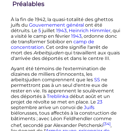
Préalables
À la fin de 1942, la quasi-totalité des ghettos
juifs du
Gouvernement général
ont été
détruits. Le
5
juillet
1943
,
Heinrich Himmler
, qui
a visité le camp en
février
1943
, ordonne donc
de transformer Sobibor en
camp de
concentration
. Cet ordre signifie l'arrêt de
mort des
Arbeitsjuden
qui travaillent aux quais
d'arrivée des déportés et dans le centre III.
Ayant été témoins de l'extermination de
dizaines de milliers d'innocents, les
arbeitsjuden comprennent que les
SS
ne
permettront pas à un seul d'entre eux de
rester en vie. Ils apprennent le soulèvement
des déportés à
Treblinka
début août et un
projet de révolte se met en place. Le
23
septembre
arrive un convoi de
Juifs
biélorusses, tous affectés à la construction de
bâtiments
; avec Léon Feldhendler comme
[34]
chef, secondé par Alexander Petcherski
,
lieutenant de l'
Armée rouge
,
prisonnier de