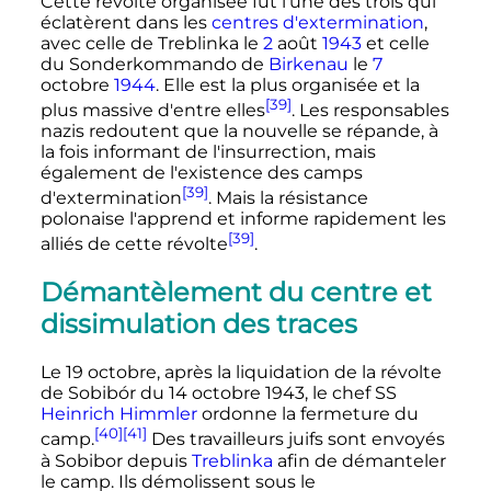
Cette révolte organisée fut l'une des trois qui
éclatèrent dans les
centres d'extermination
,
avec celle de Treblinka le
2
août
1943
et celle
du Sonderkommando de
Birkenau
le
7
octobre
1944
. Elle est la plus organisée et la
[39]
plus massive d'entre elles
. Les responsables
nazis redoutent que la nouvelle se répande, à
la fois informant de l'insurrection, mais
également de l'existence des camps
[39]
d'extermination
. Mais la résistance
polonaise l'apprend et informe rapidement les
[39]
alliés de cette révolte
.
Démantèlement du centre et
dissimulation des traces
Le 19 octobre, après la liquidation de la révolte
de Sobibór du
14 octobre 1943
, le chef SS
Heinrich Himmler
ordonne la fermeture du
[40]
[41]
camp.
Des travailleurs juifs sont envoyés
à Sobibor depuis
Treblinka
afin de démanteler
le camp. Ils démolissent sous le