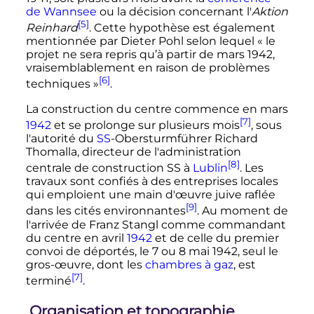
de Wannsee
ou la décision concernant l
'
Aktion
[5]
Reinhard
. Cette hypothèse est également
mentionnée par Dieter Pohl selon lequel
« le
projet ne sera repris qu’à partir de
mars 1942
,
vraisemblablement en raison de problèmes
[6]
techniques »
.
La construction du centre commence en
mars
[7]
1942
et se prolonge sur plusieurs mois
, sous
l'autorité du
SS
-Obersturmführer Richard
Thomalla, directeur de l'administration
[8]
centrale de construction SS à
Lublin
. Les
travaux sont confiés à des entreprises locales
qui emploient une main d'œuvre juive raflée
[9]
dans les cités environnantes
. Au moment de
l'arrivée de Franz Stangl comme commandant
du centre en
avril
1942
et de celle du premier
convoi de déportés, le
7 ou
8 mai 1942
, seul le
gros-œuvre, dont les
chambres à gaz
, est
[7]
terminé
.
Organisation et topographie