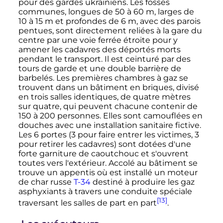
pour des gardes ukrainiens. Les fosses
communes, longues de
50 à 60
m
, larges de
10 à 15
m
et profondes de 6 m, avec des parois
pentues, sont directement reliées à la gare du
centre par une voie ferrée étroite pour y
amener les cadavres des déportés morts
pendant le transport. Il est ceinturé par des
tours de garde et une double barrière de
barbelés. Les premières chambres à gaz se
trouvent dans un bâtiment en briques, divisé
en trois salles identiques, de quatre mètres
sur quatre, qui peuvent chacune contenir de
150 à 200 personnes
. Elles sont camouflées en
douches avec une installation sanitaire fictive.
Les 6 portes (3 pour faire entrer les victimes, 3
pour retirer les cadavres) sont dotées d'une
forte garniture de caoutchouc et s'ouvrent
toutes vers l'extérieur. Accolé au bâtiment se
trouve un appentis où est installé un moteur
de char russe
T-34
destiné à produire les gaz
asphyxiants à travers une conduite spéciale
[13]
traversant les salles de part en part
.