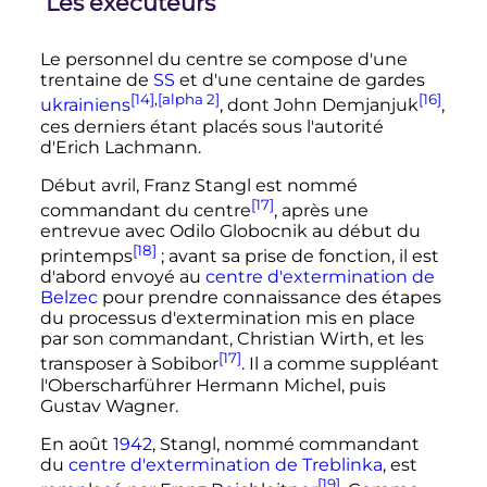
Les exécuteurs
Le personnel du centre se compose d'une
trentaine de
SS
et d'une centaine de gardes
[14]
,
[alpha 2]
[16]
ukrainiens
, dont John Demjanjuk
,
ces derniers étant placés sous l'autorité
d'Erich Lachmann.
Début avril, Franz Stangl est nommé
[17]
commandant du centre
, après une
entrevue avec Odilo Globocnik au début du
[18]
printemps
; avant sa prise de fonction, il est
d'abord envoyé au
centre d'extermination de
Belzec
pour prendre connaissance des étapes
du processus d'extermination mis en place
par son commandant, Christian Wirth, et les
[17]
transposer à Sobibor
. Il a comme suppléant
l'Oberscharführer Hermann Michel, puis
Gustav Wagner.
En
août
1942
, Stangl, nommé commandant
du
centre d'extermination de Treblinka
, est
[19]