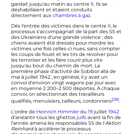
gardait jusqu'au matin au centre II. Ils se
déshabillaient et étaient conduits
directement aux
chambres à gaz
.
Dès l'entrée des victimes dans le centre II, le
processus s'accompagnait de la part des SS et
des Ukrainiens d'une grande violence
; des
chiens avaient été dressés pour mordre les
victimes une fois celles-ci nues, sans compter
les coups de fouet et les tirs de revolver pour
les terroriser et les faire courir plus vite
jusqu'au bout du chemin de mort. La
première phase d'activité de Sobibor alla de
mai à juillet 1942
; en général, il y avait un
convoi d'environ vingt wagons par jour avec
en moyenne
2 200–2 500 déportés
. À chaque
convoi, on sélectionnait des travailleurs
[28]
qualifiés, menuisiers, tailleurs, cordonniers
.
L'ordre de
Heinrich Himmler
du
19
juillet
1942
d'anéantir tous les ghettos
juifs
avant la fin de
l'année amena les responsables SS de l
'
Aktion
Reinhard
à accélérer le processus