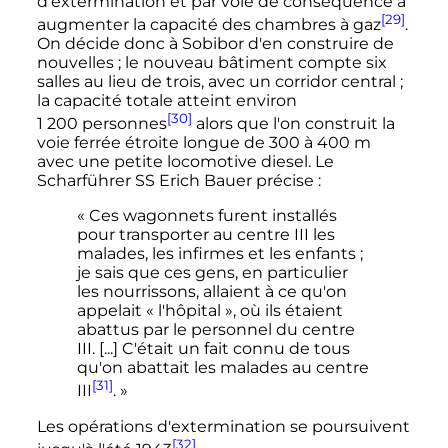
d'extermination et par voie de conséquence à
[29]
augmenter la capacité des chambres à gaz
.
On décide donc à Sobibor d'en construire de
nouvelles
; le nouveau bâtiment compte six
salles au lieu de trois, avec un corridor central
;
la capacité totale atteint environ
[30]
1 200 personnes
alors que l'on construit la
voie ferrée étroite longue de
300
à
400
m
avec une petite locomotive diesel. Le
Scharführer SS Erich Bauer précise
:
« Ces wagonnets furent installés
pour transporter au centre III les
malades, les infirmes et les enfants ;
je sais que ces gens, en particulier
les nourrissons, allaient à ce qu'on
appelait « l'hôpital », où ils étaient
abattus par le personnel du centre
III. [...] C'était un fait connu de tous
qu'on abattait les malades au centre
[31]
III
. »
Les opérations d'extermination se poursuivent
[32]