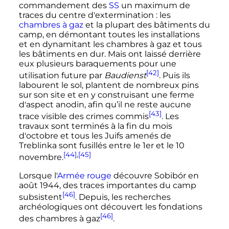
commandement des
SS
un maximum de
traces du centre d'extermination
: les
chambres à gaz
et la plupart des bâtiments du
camp, en démontant toutes les installations
et en dynamitant les chambres à gaz et tous
les bâtiments en dur. Mais ont laissé derrière
eux plusieurs baraquements pour une
[42]
utilisation future par
Baudienst
. Puis ils
labourent le sol, plantent de nombreux pins
sur son site et en y construisant une ferme
d'aspect anodin, afin qu’il ne reste aucune
[43]
trace visible des crimes commis
. Les
travaux sont terminés à la fin du mois
d'octobre et tous les Juifs amenés de
Treblinka sont fusillés entre le 1er et le 10
[44]
,
[45]
novembre.
Lorsque l'
Armée rouge
découvre Sobibór en
août 1944, des traces importantes du camp
[46]
subsistent
. Depuis, les recherches
archéologiques ont découvert les fondations
[46]
des chambres à gaz
.