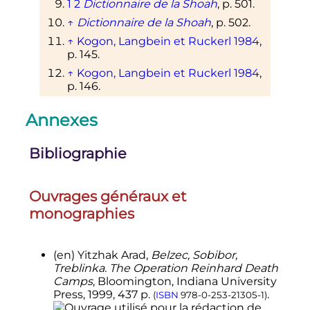
1
2
Dictionnaire de la Shoah
,
p.
501.
↑
Dictionnaire de la Shoah
,
p.
502.
↑
Kogon, Langbein et Ruckerl 1984
,
p.
145.
↑
Kogon, Langbein et Ruckerl 1984
,
p.
146.
↑
Kogon, Langbein et Ruckerl 1984
,
Annexes
p.
147.
1
2
USHMM
.
Bibliographie
↑
Cehreli 2013
,
p.
88.
↑
Le Figaro
.
1
2
Kogon, Langbein et Ruckerl
Ouvrages généraux et
1984
,
p.
143.
monographies
↑
Sereny
,
p.
109.
1
2
Arad
,
p.
188.
(en)
Yitzhak Arad,
Belzec, Sobibor,
↑
Sereny
,
p.
56-63.
Treblinka. The Operation Reinhard Death
↑
Sereny
,
p.
58.
Camps
, Bloomington, Indiana University
Press,
1999
, 437
p.
.
(
ISBN
978-0-253-21305-1
)
↑
Arad
,
p.
192.