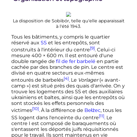
La disposition de Sobibór, telle qu'elle apparaissait
à l'été 1943.
Tous les bâtiments, y compris le quartier
réservé aux
SS
et les entrepôts, sont
[9]
construits à l'intérieur du centre
. Celui-ci
mesure
400 × 600
m
. Il est entouré d'une
double rangée de
fil de fer barbelé
en partie
cachée par des branches de pin. Le centre est
divisé en quatre secteurs eux-mêmes
[4]
entourés de barbelés
. Le
Vorlager
(
« avant-
camp »
) est situé près des quais d'arrivée. On y
trouve les logements des SS et des auxiliaires
ukrainiens et baltes, ainsi que les entrepôts où
sont stockés les effets personnels des
[10]
victimes
. À la différence de
Bełżec
, tous les
[11]
SS logent dans l'enceinte du centre
. Le
centre
I
est composé de baraquements où
s'entassent les déportés juifs réquisitionnés
pour le travail. Ils sont maintenus en vie