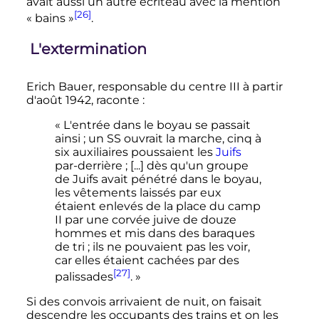
avait aussi un autre écriteau avec la mention
[26]
«
bains
»
.
L'extermination
Erich Bauer, responsable du centre III à partir
d'
août 1942
, raconte
:
« L'entrée dans le boyau se passait
ainsi ; un SS ouvrait la marche, cinq à
six auxiliaires poussaient les
Juifs
par-derrière ; [...] dès qu'un groupe
de Juifs avait pénétré dans le boyau,
les vêtements laissés par eux
étaient enlevés de la place du camp
II par une corvée juive de douze
hommes et mis dans des baraques
de tri ; ils ne pouvaient pas les voir,
car elles étaient cachées par des
[27]
palissades
. »
Si des convois arrivaient de nuit, on faisait
descendre les occupants des trains et on les