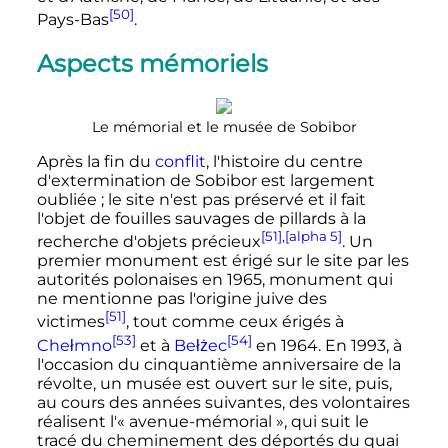
[50]
Pays-Bas
.
Aspects mémoriels
Le mémorial et le musée de Sobibor
Après la fin du
conflit
, l'histoire du centre
d'extermination de Sobibor est largement
oubliée
; le site n'est pas préservé et il fait
l'objet de fouilles sauvages de pillards à la
[51]
,
[alpha 5]
recherche d'objets précieux
. Un
premier monument est érigé sur le site par les
autorités polonaises en 1965, monument qui
ne mentionne pas l'origine juive des
[51]
victimes
, tout comme ceux érigés à
[53]
[54]
Chełmno
et à
Bełżec
en 1964. En 1993, à
l'occasion du cinquantième anniversaire de la
révolte, un musée est ouvert sur le site, puis,
au cours des années suivantes, des volontaires
réalisent l'«
avenue-mémorial
», qui suit le
tracé du cheminement des déportés du quai