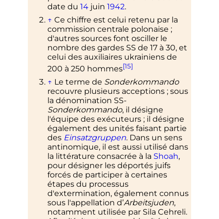
date du
14
juin
1942
.
↑
Ce chiffre est celui retenu par la
commission centrale polonaise
;
d'autres sources font osciller le
nombre des gardes SS de 17 à 30, et
celui des auxiliaires ukrainiens de
[15]
200 à 250 hommes
↑
Le terme de
Sonderkommando
recouvre plusieurs acceptions
; sous
la dénomination SS-
Sonderkommando
, il désigne
l'équipe des exécuteurs
; il désigne
également des unités faisant partie
des
Einsatzgruppen
. Dans un sens
antinomique, il est aussi utilisé dans
la littérature consacrée à la
Shoah
,
pour désigner les déportés juifs
forcés de participer à certaines
étapes du processus
d'extermination, également connus
sous l'appellation d’
Arbeitsjuden
,
notamment utilisée par Sila Cehreli.