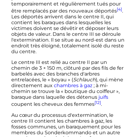
temporairement et régulièrement tués pour
[4]
être remplacés par des nouveaux déportés
.
Les déportés arrivent dans le centre
II
, qui
contient les baraques dans lesquelles les
victimes doivent se dévêtir et déposer leurs
objets de valeur. Dans le centre
III
se déroule
l'extermination. Il se situe au nord-est dans un
endroit très éloigné, totalement isolé du reste
du centre.
Le centre III est relié au centre II par un
chemin de
3 × 150
m
, clôturé par des fils de fer
barbelés avec des branches d'arbres
entrelacées, le «
boyau
» (
Schlauch
), qui mène
directement aux
chambres à gaz
; à mi-
chemin se trouve la «
boutique du coiffeur
»,
baraque dans laquelle des détenus
juifs
[12]
coupent les cheveux des femmes
.
Au cœur du processus d'extermination, le
centre III contient les chambres à gaz, les
fosses communes, un baraquement pour les
membres du Sonderkommando et un autre