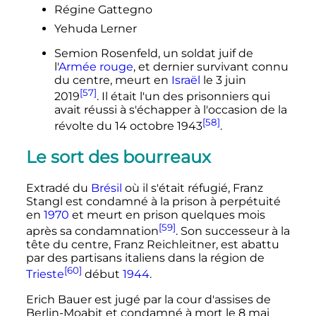
Régine Gattegno
Yehuda Lerner
Semion Rosenfeld, un soldat juif de
l'
Armée rouge
, et dernier survivant connu
du centre, meurt en
Israël
le
3 juin
[57]
2019
. Il était l'un des prisonniers qui
avait réussi à s'échapper à l'occasion de la
[58]
révolte du
14 octobre 1943
.
Le sort des bourreaux
Extradé du
Brésil
où il s'était réfugié, Franz
Stangl est condamné à la prison à perpétuité
en
1970
et meurt en prison quelques mois
[59]
après sa condamnation
. Son successeur à la
tête du centre, Franz Reichleitner, est abattu
par des partisans italiens dans la région de
[60]
Trieste
début
1944
.
Erich Bauer est jugé par la cour d'assises de
Berlin-Moabit et condamné à mort le
8 mai