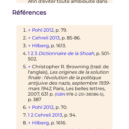
Afin d'éviter toute ambiguïté dans
le présent article, le terme
Références
Sonderkommando
ou
Kommando
sera utilisé pour qualifier les
bourreaux et celui d'
Arbeitsjuden
pour les déportés forcés de
↑
Pohl 2012
,
p.
79.
participer aux opérations annexes
↑
Cehreli 2013
,
p.
85-86.
au processus d'extermination,
suivant Cehreli sur ce point.
↑
Hilberg
,
p.
1613.
↑
Sauf mention contraire la
1
2
3
Dictionnaire de la Shoah
,
p.
501-
présente section est basée sur
502.
[24]
l'ouvrage de Cehreli
↑
Christopher R. Browning (
trad.
de
l'anglais),
Les origines de la solution
↑
C'est également le cas à
Belzec
et
finale
: l'évolution de la politique
à
Treblinka
, voir par exemple
antijuive des nazis, septembre 1939-
[52]
Gross
mars 1942
, Paris, Les belles lettres,
2007
, 631
p.
,
(
ISBN
978-2-251-38086-5
)
p.
387
↑
Pohl 2012
,
p.
70.
1
2
Cehreli 2013
,
p.
94.
↑
Hilberg
,
p.
1616.