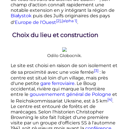
champ d'action connaît rapidement une
notable extension en y intégrant la région de
Białystok
puis des Juifs originaires des pays
[2]
,
[alpha 1]
d'
Europe de l'Ouest
.
Choix du lieu et construction
Odilo Globocnik.
Le site est choisi en raison de son isolement et
[3]
de sa proximité avec une voie ferrée
: le
centre est situé loin d'un village, mais près
d'une petite
gare ferroviaire
. Le Boug
occidental, rivière qui marque la frontière
entre le
gouvernement général de Pologne
et
[4]
le Reichskommissariat Ukraine, est à
5
km
.
Le centre est entouré de forêts et de
marécages. Selon l'historien Christopher
Browning le site fait l'objet d'une première
visite par un groupe d'officiers SS à l'automne
1941, soit plusieurs mois avant la
conférence