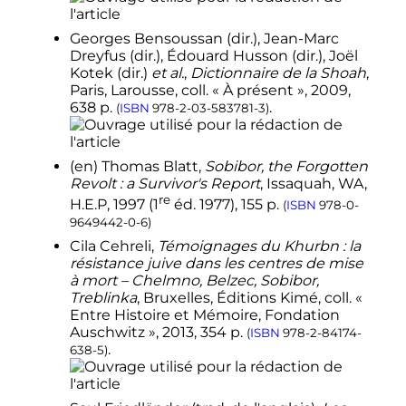
1
2
Arad
,
p.
193.
↑
Cehreli 2013
,
p.
85-126.
Georges Bensoussan (
dir.
), Jean-Marc
Dreyfus (
dir.
), Édouard Husson (
dir.
), Joël
↑
Kogon, Langbein et Ruckerl 1984
,
Kotek (
dir.
)
et al.
,
Dictionnaire de la Shoah
,
p.
158.
Paris, Larousse,
coll.
« À présent »,
2009
,
1
2
3
Kogon, Langbein et Ruckerl
638
p.
.
(
ISBN
978-2-03-583781-3
)
1984
,
p.
160.
↑
Kogon, Langbein et Ruckerl 1984
,
p.
160-161.
(en)
Thomas Blatt,
Sobibor, the Forgotten
Revolt : a Survivor's Report
, Issaquah, WA,
↑
Kogon, Langbein et Ruckerl 1984
,
re
p.
161.
H.E.P,
1997
(
1
éd.
1977), 155
p.
(
ISBN
978-0-
9649442-0-6
)
↑
Kogon, Langbein et Ruckerl 1984
,
p.
166.
Cila Cehreli,
Témoignages du Khurbn : la
résistance juive dans les centres de mise
↑
Kogon, Langbein et Ruckerl 1984
,
à mort – Chelmno, Belzec, Sobibor,
p.
169.
Treblinka
, Bruxelles, Éditions Kimé,
coll.
«
↑
Kogon, Langbein et Ruckerl 1984
,
Entre Histoire et Mémoire, Fondation
p.
170.
Auschwitz »,
2013
, 354
p.
(
ISBN
978-2-84174-
.
↑
Dictionnaire de la Shoah
,
p.
503.
638-5
)
1
2
Kogon, Langbein et Ruckerl
1984
,
p.
170-171.