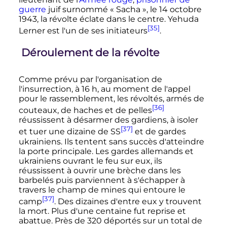
guerre
juif surnommé «
Sacha
», le
14 octobre
1943
, la révolte éclate dans le centre. Yehuda
[35]
Lerner est l'un de ses initiateurs
.
Déroulement de la révolte
Comme prévu par l'organisation de
l'insurrection, à 16 h, au moment de l'appel
pour le rassemblement, les révoltés, armés de
[36]
couteaux, de haches et de pelles
réussissent à désarmer des gardiens, à isoler
[37]
et tuer une dizaine de SS
et de gardes
ukrainiens. Ils tentent sans succès d'atteindre
la porte principale. Les gardes allemands et
ukrainiens ouvrant le feu sur eux, ils
réussissent à ouvrir une brèche dans les
barbelés puis parviennent à s'échapper à
travers le champ de mines qui entoure le
[37]
camp
. Des dizaines d'entre eux y trouvent
la mort. Plus d'une centaine fut reprise et
abattue. Près de 320 déportés sur un total de