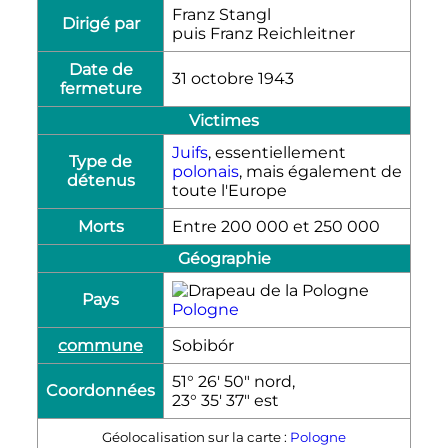
Franz Stangl
Dirigé par
puis Franz Reichleitner
Date de
31 octobre 1943
fermeture
Victimes
Juifs
, essentiellement
Type de
polonais
, mais également de
détenus
toute l'Europe
Morts
Entre 200 000 et 250 000
Géographie
Pays
Pologne
commune
Sobibór
51° 26′ 50″ nord,
Coordonnées
23° 35′ 37″ est
Géolocalisation sur la carte :
Pologne