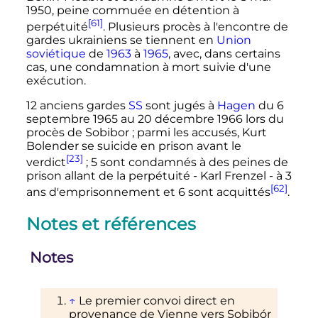
1950
, peine commuée en détention à
[61]
perpétuité
. Plusieurs procès à l'encontre de
gardes ukrainiens se tiennent en
Union
soviétique
de
1963
à
1965
, avec, dans certains
cas, une condamnation à mort suivie d'une
exécution.
12 anciens gardes
SS
sont jugés à
Hagen
du
6
septembre 1965
au
20 décembre 1966
lors du
procès de Sobibor
; parmi les accusés, Kurt
Bolender se suicide en prison avant le
[23]
verdict
; 5 sont condamnés à des peines de
prison allant de la perpétuité - Karl Frenzel - à 3
[62]
ans d'emprisonnement et 6 sont acquittés
.
Notes et références
Notes
↑
Le premier convoi direct en
provenance de Vienne vers Sobibór