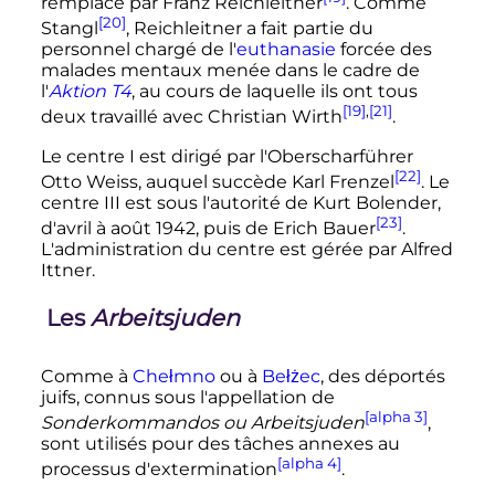
remplacé par Franz Reichleitner
. Comme
[20]
Stangl
, Reichleitner a fait partie du
personnel chargé de l'
euthanasie
forcée des
malades mentaux menée dans le cadre de
l
'
Aktion T4
, au cours de laquelle ils ont tous
[19]
,
[21]
deux travaillé avec Christian Wirth
.
Le centre I est dirigé par l'Oberscharführer
[22]
Otto Weiss, auquel succède Karl Frenzel
. Le
centre III est sous l'autorité de Kurt Bolender,
[23]
d'avril à
août 1942
, puis de Erich Bauer
.
L'administration du centre est gérée par Alfred
Ittner.
Les
Arbeitsjuden
Comme à
Chełmno
ou à
Bełżec
, des déportés
juifs, connus sous l'appellation de
[alpha 3]
Sonderkommandos ou Arbeitsjuden
,
sont utilisés pour des tâches annexes au
[alpha 4]
processus d'extermination
.