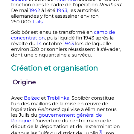
fonction dans le cadre de l'opération
Reinhard
.
De
mai
1942
à l'été
1943
, les autorités
allemandes y font assassiner environ
250 000
Juifs
.
Sobibór est ensuite transformé en
camp de
concentration
, puis liquidé fin 1943 après la
révolte du
14
octobre
1943
lors de laquelle
environ
320 prisonniers
réussissent à s'évader,
dont une cinquantaine a survécu.
Création et organisation
Origine
Avec
Bełżec
et
Treblinka
, Sobibór constitue
l'un des maillons de la mise en œuvre de
l'opération
Reinhard
, qui vise à éliminer tous
les Juifs du
gouvernement général de
Pologne
. L'ouverture du centre marque le
début de la déportation et de l'extermination
[1]
de tous les Juifs du district de Lublin
; son