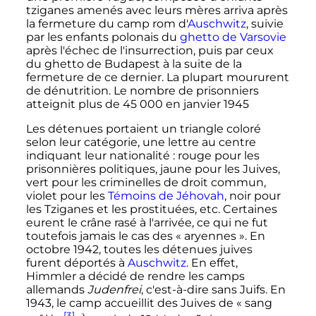
tziganes amenés avec leurs mères arriva après
la fermeture du camp rom d'
Auschwitz
, suivie
par les enfants polonais du
ghetto de Varsovie
après l'échec de l'insurrection, puis par ceux
du ghetto de Budapest à la suite de la
fermeture de ce dernier. La plupart moururent
de dénutrition. Le nombre de prisonniers
atteignit plus de
45 000
en
janvier 1945
Les détenues portaient un triangle coloré
selon leur catégorie, une lettre au centre
indiquant leur nationalité
: rouge pour les
prisonnières politiques, jaune pour les Juives,
vert pour les criminelles de droit commun,
violet pour les
Témoins de Jéhovah
, noir pour
les Tziganes et les prostituées, etc. Certaines
eurent le crâne rasé à l'arrivée, ce qui ne fut
toutefois jamais le cas des «
aryennes
». En
octobre 1942
, toutes les détenues juives
furent déportés à
Auschwitz
. En effet,
Himmler a décidé de rendre les camps
allemands
Judenfrei
, c'est-à-dire sans Juifs. En
1943, le camp accueillit des Juives de «
sang
[3]