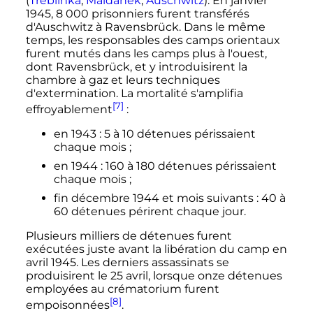
(
Treblinka
,
Maïdanek
,
Auschwitz
). En
janvier
1945
,
8 000 prisonniers
furent transférés
d'Auschwitz à Ravensbrück. Dans le même
temps, les responsables des camps orientaux
furent mutés dans les camps plus à l'ouest,
dont Ravensbrück, et y introduisirent la
chambre à gaz et leurs techniques
d'extermination. La mortalité s'amplifia
[7]
effroyablement
:
en 1943
: 5 à 10 détenues périssaient
chaque mois
;
en 1944
: 160 à 180 détenues périssaient
chaque mois
;
fin
décembre 1944
et mois suivants
: 40 à
60 détenues périrent chaque jour.
Plusieurs milliers de détenues furent
exécutées juste avant la libération du camp en
avril 1945
. Les derniers assassinats se
produisirent le
25 avril
, lorsque onze détenues
employées au crématorium furent
[8]
empoisonnées
.