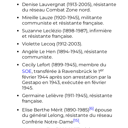
Denise Lauvergnat (1913-2005), résistante
du réseau Combat Zone nord.
Mireille Lauze (1920-1945), militante
communiste et résistante française.
Suzanne Leclézio (1898-1987), infirmière
et résistante française.
Violette Lecoq (1912-2003).
Angèle Le Hen (1894-1945), résistante
communiste.
Cecily Lefort (1899-1945), membre du
er
SOE
, transférée à Ravensbrück le
1
février 1944
après son arrestation par la
Gestapo en 1943, exécutée en
février
1945
.
Germaine Lelièvre (1911-1945), résistante
française.
[6]
Elise Berthe Mérit (1890-1985)
épouse
du général Lelong, résistante du réseau
[15]
Confrérie Notre-Dame
.