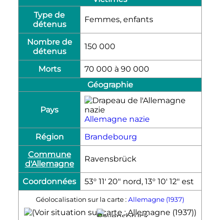
Type de
Femmes, enfants
détenus
Nombre de
150 000
détenus
Morts
70 000 à 90 000
Géographie
Pays
Allemagne nazie
Région
Brandebourg
Commune
Ravensbrück
d'Allemagne
Coordonnées
53° 11′ 20″ nord, 13° 10′ 12″ est
Géolocalisation sur la carte :
Allemagne (1937)