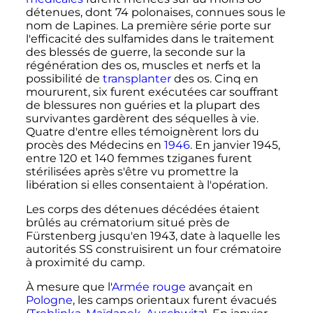
détenues
, dont
74 polonaises
, connues sous le
nom de Lapines. La première série porte sur
l'efficacité des sulfamides dans le traitement
des blessés de guerre, la seconde sur la
régénération des os, muscles et nerfs et la
possibilité de
transplanter
des os. Cinq en
moururent, six furent exécutées car souffrant
de blessures non guéries et la plupart des
survivantes gardèrent des séquelles à vie.
Quatre d'entre elles témoignèrent lors du
procès des Médecins en
1946
. En
janvier 1945
,
entre 120 et
140 femmes
tziganes furent
stérilisées après s'être vu promettre la
libération si elles consentaient à l'opération.
Les corps des détenues décédées étaient
brûlés au crématorium situé près de
Fürstenberg jusqu'en 1943, date à laquelle les
autorités SS construisirent un four crématoire
à proximité du camp.
À mesure que l'
Armée rouge
avançait en
Pologne
, les camps orientaux furent évacués