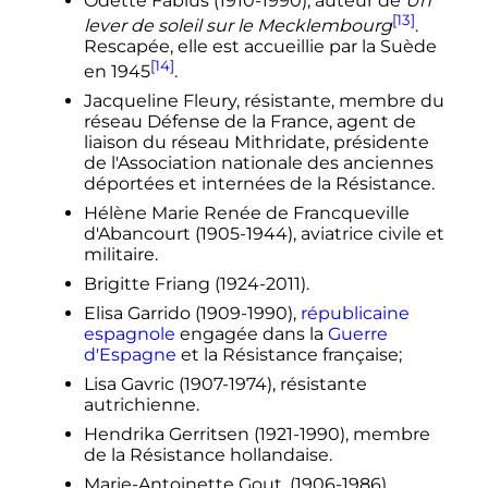
Odette Fabius (1910-1990), auteur de
Un
[13]
lever de soleil sur le Mecklembourg
.
Rescapée, elle est accueillie par la Suède
[14]
en 1945
.
Jacqueline Fleury, résistante, membre du
réseau Défense de la France, agent de
liaison du réseau Mithridate, présidente
de l'Association nationale des anciennes
déportées et internées de la Résistance.
Hélène Marie Renée de Francqueville
d'Abancourt (1905-1944), aviatrice civile et
militaire.
Brigitte Friang (1924-2011).
Elisa Garrido (1909-1990),
républicaine
espagnole
engagée dans la
Guerre
d'Espagne
et la Résistance française;
Lisa Gavric (1907-1974), résistante
autrichienne.
Hendrika Gerritsen (1921-1990), membre
de la Résistance hollandaise.
Marie-Antoinette Gout, (1906-1986)