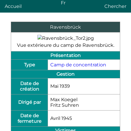
Fr
Accueil
Chercher
Ravensbrück
Vue extérieure du camp de Ravensbrück.
Présentation
Type
Camp de concentration
Gestion
Date de
Mai 1939
création
Max Koegel
Dirigé par
Fritz Suhren
Date de
Avril 1945
fermeture
Victimes