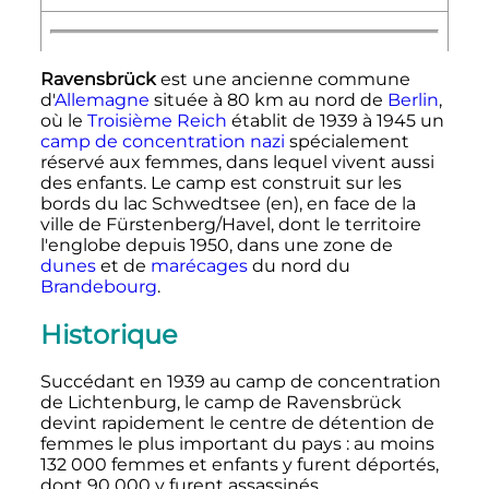
Ravensbrück
est une ancienne commune
d'
Allemagne
située à
80 km
au nord de
Berlin
,
où le
Troisième Reich
établit de 1939 à 1945 un
camp de concentration nazi
spécialement
réservé aux femmes, dans lequel vivent aussi
des enfants. Le camp est construit sur les
bords du lac Schwedtsee
(en)
, en face de la
ville de Fürstenberg/Havel, dont le territoire
l'englobe depuis 1950, dans une zone de
dunes
et de
marécages
du nord du
Brandebourg
.
Historique
Succédant en 1939 au camp de concentration
de Lichtenburg, le camp de Ravensbrück
devint rapidement le centre de détention de
femmes le plus important du pays
: au moins
132 000 femmes
et enfants y furent déportés,
dont
90 000
y furent assassinés.