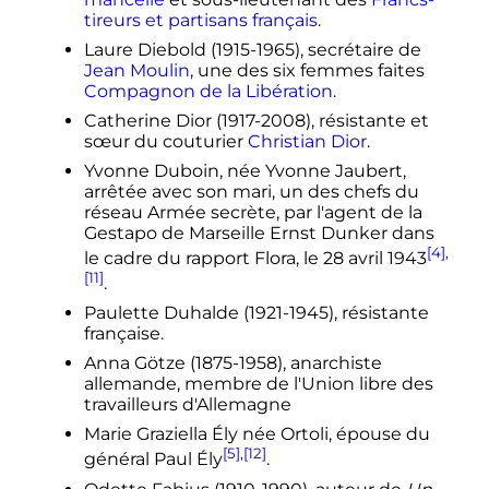
tireurs et partisans français
.
Laure Diebold (1915-1965), secrétaire de
Jean Moulin
, une des six femmes faites
Compagnon de la Libération
.
Catherine Dior (1917-2008), résistante et
sœur du couturier
Christian Dior
.
Yvonne Duboin, née Yvonne Jaubert,
arrêtée avec son mari, un des chefs du
réseau Armée secrète, par l'agent de la
Gestapo de Marseille Ernst Dunker dans
[4]
,
le cadre du rapport Flora, le
28 avril 1943
[11]
.
Paulette Duhalde (1921-1945), résistante
française.
Anna Götze (1875-1958), anarchiste
allemande, membre de l'Union libre des
travailleurs d'Allemagne
Marie Graziella Ély née Ortoli, épouse du
[5]
,
[12]
général Paul Ély
.