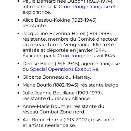
Paule Bernard née Dupont (1920-1974),
infirmière de la
Croix-Rouge française
et
exploratrice.
Alice Bessou-Kokine (1923-1945),
résistante.
Jacqueline Bévérina-Héreil (1913-1998),
résistante, membre du Comité directeur
du réseau Turma-Vengeance. Elle a été
arrêtée et déportée en
janvier 1944
.
Évacuée par la
Croix-rouge
en
avril 1945
.
Denise Bloch (1916-1945), agente française
du
Special Operations Executive
.
Gilberte Bonneau du Martray.
Marie Bouffa (1882-1945), résistante belge.
Julie Jeanne Bouillane (1909-1979),
résistante du réseau Alliance.
Anne-Marie Boumier, résistante du
réseau Combat Zone nord.
Aat Breur-Hibma (1913-2002), résistante
et artiste néerlandaise.