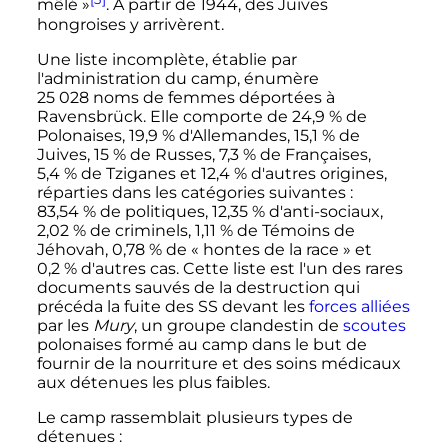
mêlé
»
. À partir de 1944, des Juives
hongroises y arrivèrent.
Une liste incomplète, établie par
l'administration du camp, énumère
25 028 noms
de femmes déportées à
Ravensbrück. Elle comporte de 24,9
% de
Polonaises, 19,9
% d'Allemandes, 15,1
% de
Juives, 15
% de Russes, 7,3
% de Françaises,
5,4
% de Tziganes et 12,4
% d'autres origines,
réparties dans les catégories suivantes
:
83,54
% de politiques, 12,35
% d'anti-sociaux,
2,02
% de criminels, 1,11
% de Témoins de
Jéhovah, 0,78
% de «
hontes de la race
» et
0,2
% d'autres cas. Cette liste est l'un des rares
documents sauvés de la destruction qui
précéda la fuite des SS devant les
forces alliées
par les
Mury
, un groupe clandestin de
scoutes
polonaises formé au camp dans le but de
fournir de la nourriture et des soins médicaux
aux détenues les plus faibles.
Le camp rassemblait plusieurs types de
détenues
: