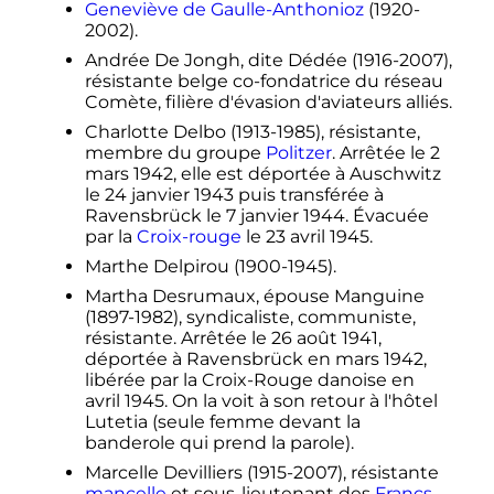
Geneviève de Gaulle-Anthonioz
(1920-
2002).
Andrée De Jongh, dite Dédée (1916-2007),
résistante belge co-fondatrice du réseau
Comète, filière d'évasion d'aviateurs alliés.
Charlotte Delbo (1913-1985), résistante,
membre du groupe
Politzer
. Arrêtée le
2
mars 1942
, elle est déportée à Auschwitz
le
24 janvier 1943
puis transférée à
Ravensbrück le
7 janvier 1944
. Évacuée
par la
Croix-rouge
le
23 avril 1945
.
Marthe Delpirou (1900-1945).
Martha Desrumaux, épouse Manguine
(1897-1982), syndicaliste, communiste,
résistante. Arrêtée le
26 août 1941
,
déportée à Ravensbrück en
mars 1942
,
libérée par la Croix-Rouge danoise en
avril 1945
. On la voit à son retour à l'hôtel
Lutetia (seule femme devant la
banderole qui prend la parole).
Marcelle Devilliers (1915-2007), résistante
mancelle
et sous-lieutenant des
Francs-