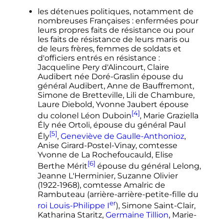
les détenues politiques, notamment de
nombreuses Françaises
: enfermées pour
leurs propres faits de résistance ou pour
les faits de résistance de leurs maris ou
de leurs frères, femmes de soldats et
d'officiers entrés en résistance
:
Jacqueline Pery d'Alincourt, Claire
Audibert née Doré-Graslin épouse du
général Audibert, Anne de Bauffremont,
Simone de Bretteville, Lili de Chambure,
Laure Diebold, Yvonne Jaubert épouse
[4]
du colonel Léon Duboin
, Marie Graziella
Ély née Ortoli, épouse du général Paul
[5]
Ély
,
Geneviève de Gaulle-Anthonioz
,
Anise Girard-Postel-Vinay, comtesse
Yvonne de La Rochefoucauld, Elise
[6]
Berthe Mérit
épouse du général Lelong,
Jeanne L'Herminier, Suzanne Olivier
(1922-1968), comtesse Amalric de
Rambuteau (arrière-arrière-petite-fille du
er
roi
Louis-Philippe
I
), Simone Saint-Clair,
Katharina Staritz,
Germaine Tillion
, Marie-