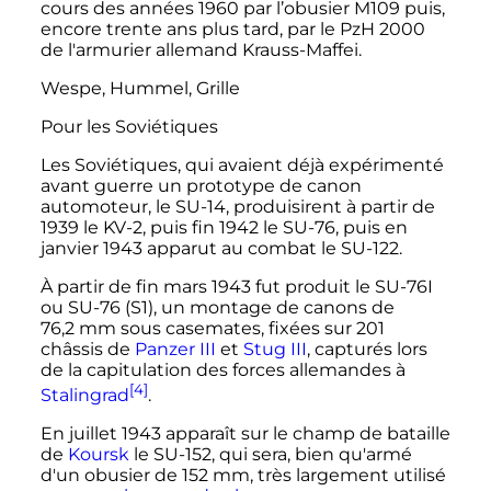
cours des années 1960 par l’obusier M109 puis,
encore trente ans plus tard, par le PzH 2000
de l'armurier allemand Krauss-Maffei.
Wespe, Hummel, Grille
Pour les Soviétiques
Les Soviétiques, qui avaient déjà expérimenté
avant guerre un prototype de canon
automoteur, le SU-14, produisirent à partir de
1939 le KV-2, puis fin 1942 le SU-76, puis en
janvier 1943 apparut au combat le SU-122.
À partir de fin mars 1943 fut produit le SU-76I
ou SU-76 (S1), un montage de canons de
76,2
mm
sous casemates, fixées sur 201
châssis de
Panzer III
et
Stug III
, capturés lors
de la capitulation des forces allemandes à
[4]
Stalingrad
.
En juillet 1943 apparaît sur le champ de bataille
de
Koursk
le SU-152, qui sera, bien qu'armé
d'un obusier de
152
mm
, très largement utilisé