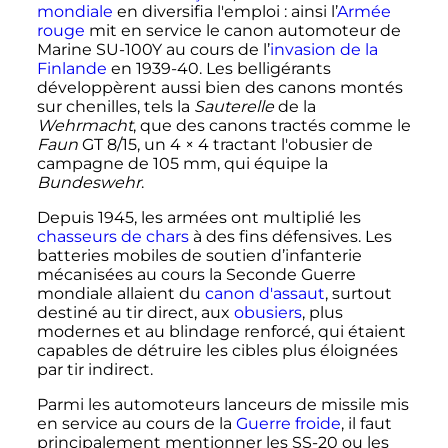
mondiale
en diversifia l'emploi
: ainsi l’
Armée
rouge
mit en service le canon automoteur de
Marine SU-100Y au cours de l’
invasion de la
Finlande
en 1939-40. Les belligérants
développèrent aussi bien des canons montés
sur chenilles, tels la
Sauterelle
de la
Wehrmacht
, que des canons tractés comme le
Faun
GT 8/15, un
4 × 4 tractant
l'obusier de
campagne de
105
mm
, qui équipe la
Bundeswehr
.
Depuis 1945, les armées ont multiplié les
chasseurs de chars
à des fins défensives. Les
batteries mobiles de soutien d’infanterie
mécanisées au cours la Seconde Guerre
mondiale allaient du
canon d'assaut
, surtout
destiné au tir direct, aux
obusiers
, plus
modernes et au blindage renforcé, qui étaient
capables de détruire les cibles plus éloignées
par tir indirect.
Parmi les automoteurs lanceurs de missile mis
en service au cours de la
Guerre froide
, il faut
principalement mentionner les SS-20 ou les