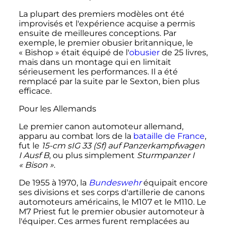
La plupart des premiers modèles ont été
improvisés et l'expérience acquise a permis
ensuite de meilleures conceptions. Par
exemple, le premier obusier britannique, le
«
Bishop
» était équipé de l'
obusier
de
25 livres
,
mais dans un montage qui en limitait
sérieusement les performances. Il a été
remplacé par la suite par le Sexton, bien plus
efficace.
Pour les Allemands
Le premier canon automoteur allemand,
apparu au combat lors de la
bataille de France
,
fut le
15-cm sIG 33 (Sf) auf Panzerkampfwagen
I Ausf B
, ou plus simplement
Sturmpanzer I
«
Bison
»
.
De 1955 à 1970, la
Bundeswehr
équipait encore
ses divisions et ses corps d'artillerie de canons
automoteurs américains, le M107 et le M110. Le
M7 Priest fut le premier obusier automoteur à
l'équiper. Ces armes furent remplacées au