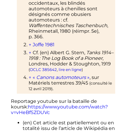
occidentaux, les blindés
automoteurs à chenilles sont
désignés comme obusiers
automoteurs
: cf.
Waffentechnisches Taschenbuch
,
Rheinmetall,
1980
(
réimpr.
5e),
p.
366
.
↑
Joffe 1981
↑
Cf.
(en)
Albert G.
Stern
,
Tanks 1914–
1918
: The Log Book of a Pioneer
,
Londres, Hodder & Stoughton,
1919
(
OCLC
385642
,
lire en ligne
)
↑
«
Canons automoteurs
»
, sur
Matériels terrestres 39/45
(consulté le
.
12 avril 2019
)
Reportage youtube sur la bataille de
koursk:
https://www.youtube.com/watch?
v=vHeBfSZDUVc
(en)
Cet article est partiellement ou en
totalité issu de l’article de Wikipédia en