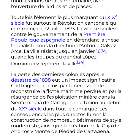
modifications de la trame urbaine, avec
l'ouverture de jardins et de places.
e
Toutefois l'élément le plus marquant du
XIX
siècle
fut surtout la Révolution cantonale qui
commença le
12 juillet 1873
. La ville se souleva
contre le gouvernement de la
Première
République espagnole
en défendant la thèse
fédéraliste sous la direction d'Antonio Gálvez
Arce. La ville résista jusqu'en janvier
1874
,
quand les troupes du général López
[24]
Domínguez reprirent la ville
.
La perte des dernières colonies après le
désastre de 1898
eut un impact significatif à
Carthagène, à la fois par la nécessité de
reconstruire la flotte maritime perdue et par la
résurgence de l'exploitation minière dans la
Sierra minera de Cartagena-La Unión au début
e
du
XX
siècle
dans tout le comarque. Les
conséquences les plus directes furent la
construction de nombreux bâtiments de style
moderniste, ainsi que la création de la Caja de
Ahorros y Monte de Piedad de Cartagena,