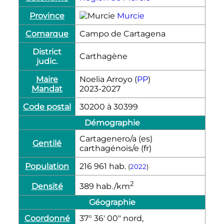
Province
Murcie
Comarque
Campo de Cartagena
District
Carthagène
judic.
Maire
Noelia Arroyo (
PP
)
Mandat
2023-2027
Code postal
30200 à 30399
Démographie
Cartagenero/a
(es)
Gentilé
carthagénois/e
(fr)
Population
216 961
hab.
(
2022
)
2
Densité
389
hab./km
Géographie
Coordonné
37° 36′ 00″ nord,