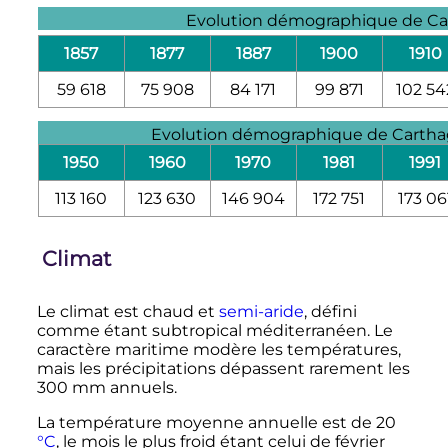
Evolution démographique de C
1857
1877
1887
1900
1910
59 618
75 908
84 171
99 871
102 54
Evolution démographique de Carth
1950
1960
1970
1981
1991
113 160
123 630
146 904
172 751
173 06
Climat
Le climat est chaud et
semi-aride
, défini
comme étant subtropical méditerranéen. Le
caractère maritime modère les températures,
mais les précipitations dépassent rarement les
300
mm
annuels.
La température moyenne annuelle est de
20
°C
, le mois le plus froid étant celui de février