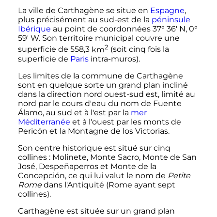
La ville de Carthagène se situe en
Espagne
,
plus précisément au sud-est de la
péninsule
Ibérique
au point de coordonnées
37°
36
′
N,
0°
59
′
W. Son territoire municipal couvre une
2
superficie de
558,3
km
(soit cinq fois la
superficie de
Paris
intra-muros).
Les limites de la commune de Carthagène
sont en quelque sorte un grand plan incliné
dans la direction nord ouest-sud est, limité au
nord par le cours d'eau du nom de Fuente
Álamo, au sud et à l'est par la
mer
Méditerranée
et à l'ouest par les monts de
Pericón et la Montagne de los Victorias.
Son centre historique est situé sur cinq
collines
: Molinete, Monte Sacro, Monte de San
José, Despeñaperros et Monte de la
Concepción, ce qui lui valut le nom de
Petite
Rome
dans l'Antiquité (Rome ayant sept
collines).
Carthagène est située sur un grand plan