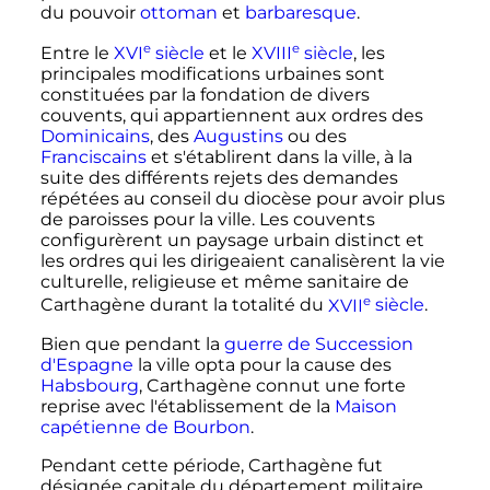
du pouvoir
ottoman
et
barbaresque
.
e
e
Entre le
XVI
siècle
et le
XVIII
siècle
, les
principales modifications urbaines sont
constituées par la fondation de divers
couvents, qui appartiennent aux ordres des
Dominicains
, des
Augustins
ou des
Franciscains
et s'établirent dans la ville, à la
suite des différents rejets des demandes
répétées au conseil du diocèse pour avoir plus
de paroisses pour la ville. Les couvents
configurèrent un paysage urbain distinct et
les ordres qui les dirigeaient canalisèrent la vie
culturelle, religieuse et même sanitaire de
e
Carthagène durant la totalité du
XVII
siècle
.
Bien que pendant la
guerre de Succession
d'Espagne
la ville opta pour la cause des
Habsbourg
, Carthagène connut une forte
reprise avec l'établissement de la
Maison
capétienne de Bourbon
.
Pendant cette période, Carthagène fut
désignée capitale du département militaire