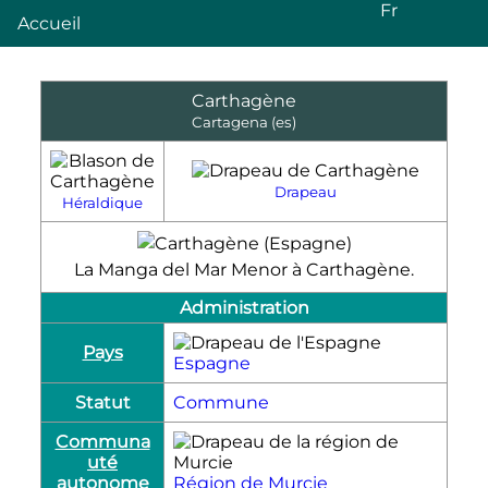
Fr
Accueil
Carthagène
Cartagena
(es)
Drapeau
Héraldique
La Manga del Mar Menor à Carthagène.
Administration
Pays
Espagne
Statut
Commune
Communa
uté
autonome
Région de Murcie