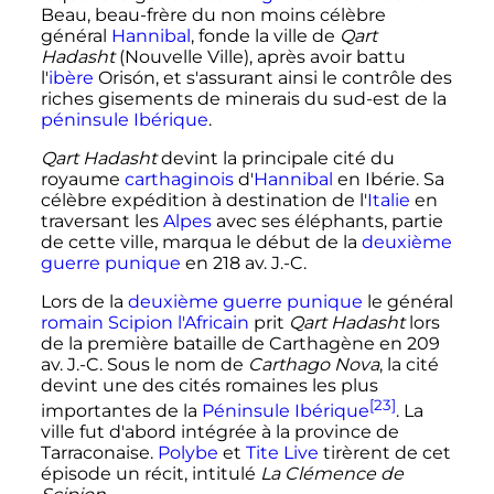
Beau, beau-frère du non moins célèbre
général
Hannibal
, fonde la ville de
Qart
Hadasht
(Nouvelle Ville), après avoir battu
l'
ibère
Orisón, et s'assurant ainsi le contrôle des
riches gisements de minerais du sud-est de la
péninsule Ibérique
.
Qart Hadasht
devint la principale cité du
royaume
carthaginois
d'
Hannibal
en Ibérie. Sa
célèbre expédition à destination de l'
Italie
en
traversant les
Alpes
avec ses éléphants, partie
de cette ville, marqua le début de la
deuxième
guerre punique
en
218
av. J.-C.
Lors de la
deuxième guerre punique
le général
romain
Scipion l'Africain
prit
Qart Hadasht
lors
de la première bataille de Carthagène en
209
av. J.-C.
Sous le nom de
Carthago Nova
, la cité
devint une des cités romaines les plus
[23]
importantes de la
Péninsule Ibérique
. La
ville fut d'abord intégrée à la province de
Tarraconaise.
Polybe
et
Tite Live
tirèrent de cet
épisode un récit, intitulé
La Clémence de