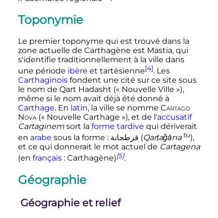
Toponymie
Le premier toponyme qui est trouvé dans la
zone actuelle de Carthagène est Mastia, qui
s'identifie traditionnellement à la ville dans
[4]
une période
ibère
et tartésienne
. Les
Carthaginois
fondent une cité sur ce site sous
le nom de Qart Hadasht («
Nouvelle Ville
»),
même si le nom avait déjà été donné à
Carthage
. En
latin
, la ville se nomme
Cartago
Nova
(«
Nouvelle Carthage
»), et de l'
accusatif
Cartaginem
sort la
forme tardive
qui dériverait
tu
en
arabe
sous la forme
:
قرطجانة
(
Qarṭaǧāna
),
et ce qui donnerait le mot actuel de
Cartagena
[5]
(en
français
: Carthagène)
.
Géographie
Géographie et relief