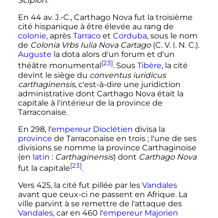
Scipion
.
En
44
av. J.-C.
, Carthago Nova fut la troisième
cité hispanique à être élevée au rang de
colonie
, après
Tarraco
et
Corduba
, sous le nom
de
Colonia Vrbs Iulia Nova Cartago
(C. V. I. N. C.).
Auguste
la dota alors d'un forum et d'un
[23]
théâtre monumental
. Sous
Tibère
, la cité
devint le siège du
conventus iuridicus
carthaginensis
, c'est-à-dire une juridiction
administrative dont Carthago Nova était la
capitale à l'intérieur de la province de
Tarraconaise.
En 298, l'
empereur
Dioclétien
divisa la
province
de Tarraconaise en trois
; l'une de ses
divisions se nomme la province Carthaginoise
(en
latin
:
Carthaginensis
) dont
Carthago Nova
[23]
fut la capitale
.
Vers 425, la cité fut pillée par les
Vandales
avant que ceux-ci ne passent en Afrique. La
ville parvint à se remettre de l'attaque des
Vandales
, car en 460 l'
empereur
Majorien