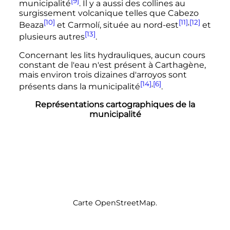
[9]
municipalité
. Il y a aussi des collines au
surgissement volcanique telles que Cabezo
[10]
[11]
,
[12]
Beaza
et Carmolí, située au nord-est
et
[13]
plusieurs autres
.
Concernant les lits hydrauliques, aucun cours
constant de l'eau n'est présent à Carthagène,
mais environ trois dizaines d'arroyos sont
[14]
,
[6]
présents dans la municipalité
.
Représentations cartographiques de la
municipalité
Carte OpenStreetMap.