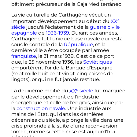
bâtiment précurseur de la Caja Mediterráneo.
La vie culturelle de Carthagène vécut un
e
important développement au début du
XX
siècle
jusqu'à l'éclatement de la
guerre civile
espagnole
de
1936
-
1939
. Durant ces années,
Carthagène fut l'unique base navale qui resta
sous le contrôle de la
République
, et la
dernière ville à être occupée par l'armée
franquiste
, le
31 mars 1939
. C'est de ce port
que, le
25 novembre 1936
, les
Soviétiques
emportèrent l'or de la Banque d'Espagne
(sept mille huit cent vingt-cinq caisses de
lingots), or qui ne fut jamais restitué.
e
La deuxième moitié du
XX
siècle
fut marquée
par le développement de l'industrie
énergétique et celle de l'engrais, ainsi que par
la
construction navale
. Une industrie aux
mains de l'État, qui dans les dernières
décennies du siècle, a plongé la ville dans une
crise profonde à la suite d'une reconversion
forcée, même si cette crise est aujourd’hui