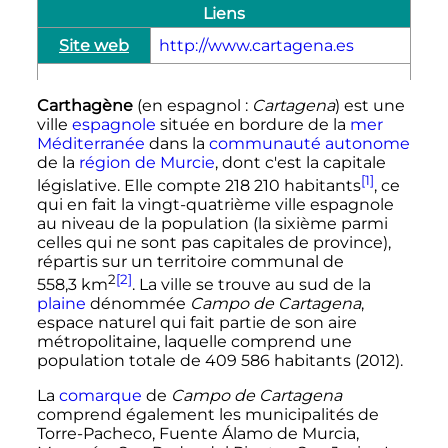
Liens
Site web
http://www.cartagena.es
Carthagène
(en espagnol
:
Cartagena
) est une
ville
espagnole
située en bordure de la
mer
Méditerranée
dans la
communauté autonome
de la
région de Murcie
, dont c'est la capitale
[1]
législative. Elle compte
218 210
habitants
, ce
qui en fait la vingt-quatrième ville espagnole
au niveau de la population (la sixième parmi
celles qui ne sont pas capitales de province),
répartis sur un territoire communal de
2
[2]
558,3
km
. La ville se trouve au sud de la
plaine
dénommée
Campo de Cartagena
,
espace naturel qui fait partie de son aire
métropolitaine, laquelle comprend une
population totale de
409 586 habitants
(2012).
La
comarque
de
Campo de Cartagena
comprend également les municipalités de
Torre-Pacheco, Fuente Álamo de Murcia,