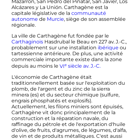
Mazarrón, San Pedro del Pinatar, San Javier, Los
Alcázares y La Unión. Carthagène est la
capitale législative de la
communauté
autonome
de
Murcie
, siège de son assemblée
régionale.
La ville de Carthagène fut fondée par le
Carthaginois
Hasdrubal le Beau en
227
av. J.-C.
,
probablement sur une installation
ibérique
ou
tartessienne antérieure. De plus, une activité
commerciale importante existe dans la zone
e
depuis au moins le
VI
siècle
av. J.-C.
L'économie de Carthagène était
traditionnellement basée sur l'exploitation du
plomb, de l'argent et du zinc de la sierra
minera
(es)
et du secteur chimique (sulfure,
engrais phosphatés et explosifs).
Actuellement, les filons miniers sont épuisés,
Carthagène vit donc principalement de la
construction et la réparation navale, du
raffinage du pétrole et de l'exportation d'huile
d'olive, de fruits, d'agrumes, de légumes, d'alfa,
de vin et de produits métalliques. C'est aussi