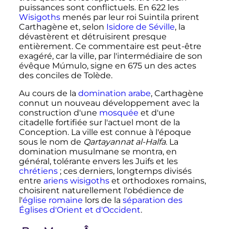
puissances sont conflictuels. En 622 les
Wisigoths
menés par leur roi Suintila prirent
Carthagène et, selon
Isidore de Séville
, la
dévastèrent et détruisirent presque
entièrement. Ce commentaire est peut-être
exagéré, car la ville, par l'intermédiaire de son
évêque Múmulo, signe en 675 un des actes
des conciles de Tolède.
Au cours de la
domination arabe
, Carthagène
connut un nouveau développement avec la
construction d'une
mosquée
et d'une
citadelle fortifiée sur l'actuel mont de la
Conception. La ville est connue à l'époque
sous le nom de
Qartayannat al-Halfa
. La
domination musulmane se montra, en
général, tolérante envers les Juifs et les
chrétiens
; ces derniers, longtemps divisés
entre
ariens wisigoths
et orthodoxes romains,
choisirent naturellement l'obédience de
l'
église romaine
lors de la
séparation des
Églises d'Orient et d'Occident
.