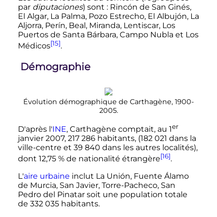
par
diputaciones
) sont
: Rincón de San Ginés,
El Algar, La Palma, Pozo Estrecho, El Albujón, La
Aljorra, Perín, Beal, Miranda, Lentiscar, Los
Puertos de Santa Bárbara, Campo Nubla et Los
[15]
Médicos
.
Démographie
Évolution démographique de Carthagène, 1900-
2005.
er
D'après l'
INE
, Carthagène comptait, au
1
janvier 2007
,
217 286 habitants
, (
182 021
dans la
ville-centre et
39 840
dans les autres localités),
[16]
dont 12,75
% de nationalité étrangère
.
L'
aire urbaine
inclut La Unión, Fuente Álamo
de Murcia, San Javier, Torre-Pacheco, San
Pedro del Pinatar soit une population totale
de
332 035 habitants
.