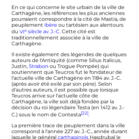
En ce qui concerne le site urbain de la ville de
Carthagène, les références les plus anciennes
pourraient correspondre à la cité de Mastia, de
peuplement
ibère
ou tartésien aux alentours
e
du
VI
siècle
av. J.-C.
Cette cité est
traditionnellement associée à la ville de
Carthagène.
Il existe également des légendes de quelques
auteurs de l'Antiquité (comme Silius Italicus,
Justin,
Strabon
ou Trogue Pompée) qui
soutiennent que Teucros fut le fondateur de
l'actuelle ville de Carthagène en
1184
av. J.-C.
(après avoir été exilé par son père). Selon
d'autres auteurs, il est possible que lorsque
Teucros arrive sur l'actuelle côte de
Carthagène, la ville soit déjà fondée par la
décision du roi légendaire Testa (en
1412
av. J.-
[22]
C.
) sous le nom de Contesta
.
La première trace de peuplement dans la ville
correspond à l'année
227
av. J.-C.
, année durant
laquelle le général
carthaginois
Hasdrubal le