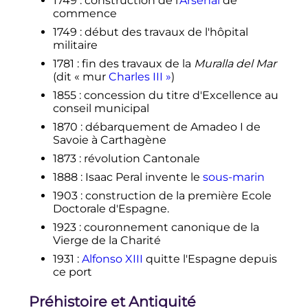
1749
: construction de l'
Arsenal
de
commence
1749
: début des travaux de l'hôpital
militaire
1781
: fin des travaux de la
Muralla del Mar
(dit «
mur
Charles III
»
)
1855
: concession du titre d'Excellence au
conseil municipal
1870
: débarquement de Amadeo I de
Savoie à Carthagène
1873
: révolution Cantonale
1888
: Isaac Peral invente le
sous-marin
1903
: construction de la première Ecole
Doctorale d'Espagne.
1923
: couronnement canonique de la
Vierge de la Charité
1931
:
Alfonso XIII
quitte l'Espagne depuis
ce port
Préhistoire et Antiquité