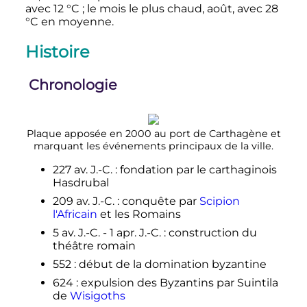
avec
12
°C
; le mois le plus chaud, août, avec
28
°C
en moyenne.
Histoire
Chronologie
Plaque apposée en 2000 au port de Carthagène et
marquant les événements principaux de la ville.
227
av. J.-C.
: fondation par le carthaginois
Hasdrubal
209
av. J.-C.
: conquête par
Scipion
l'Africain
et les Romains
5
av. J.-C.
- 1
apr. J.-C.
: construction du
théâtre romain
552
: début de la domination byzantine
624
: expulsion des Byzantins par Suintila
de
Wisigoths