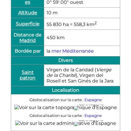
es
0° 59′ 00″ ouest
Altitude
10
m
2
Superficie
55 830
ha
= 558,3
km
Distance de
450
km
Madrid
Bordée par
la
mer Méditerranée
Divers
Virgen de la Caridad (
Vierge
Saint
de la Charité
), Virgen del
patron
Rosell et San Ginés de la Jara
Localisation
Géolocalisation sur la carte :
Espagne
Carthagène
Géolocalisation sur la carte :
Espagne
Carthagène