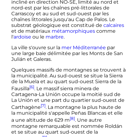
incliné en direction NO-SE, limité au nord et
nord-est par les chaînes pré-littorales de
Carrascoy et au sud et sud-ouest par les
chaînes littorales jusqu'au Cap de Palos. Le
substrat géologique est constitué de
calcaires
et de matériaux
métamorphiques
comme
l'
ardoise
ou le
marbre
.
La ville s'ouvre sur la
mer Méditerranée
par
une large baie délimitée par les Monts de San
Julián et Galeras.
Quelques massifs de montagnes se trouvent à
la municipalité. Au sud-ouest se situe la Sierra
de la Muela et au quart sud-ouest Sierra de la
[6]
Fausilla
. Le massif sierra minera de
Cartagena-La Unión occupe la moitié sud de
La Unión et une part du quartier sud-ouest de
[7]
Carthagène
. La montagne la plus haute de
la municipalité s'appelle Peñas Blancas et elle
[8]
a une altitude de
629
m
. Une autre
montagne remarquable est nommée Roldán
et se situe au quart sud-ouest de la