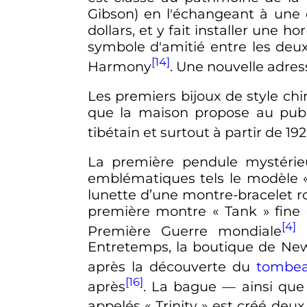
Gibson) en l'échangeant à une cl
dollars, et y fait installer une
symbole d'amitié entre les deux
[14]
Harmony
. Une nouvelle adres
Les premiers bijoux de style chin
que la maison propose au publi
tibétain et surtout à partir de 1
La première pendule mystérie
emblématiques tels le modèle 
lunette d’une montre-bracelet ro
première montre «
Tank
» fine
[4]
Première Guerre mondiale
Entretemps, la boutique de New
après la découverte du
tombe
[16]
après
. La bague
—
ainsi que
appelés «
Trinity
» est créé deux