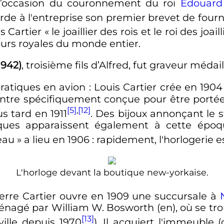
l’occasion du couronnement du roi
Édouard 
de à l'entreprise son premier brevet de fournis
s Cartier «
le joaillier des rois et le roi des joaill
ours royales du monde entier.
1942)
, troisième fils d’Alfred, fut graveur médail
ratiques en avion
: Louis Cartier crée en 1904
tre spécifiquement conçue pour être portée
[5]
,
[12]
s tard en 1911
. Des bijoux annonçant le 
ques apparaissent également à cette époq
eau
» a lieu en 1906
: rapidement, l'horlogerie
L'horloge devant la boutique new-yorkaise.
ierre Cartier ouvre en 1909 une succursale à
aménagé par William W. Bosworth
(en)
, où se tr
[13]
ville depuis 1970
). Il acquiert l'immeuble 