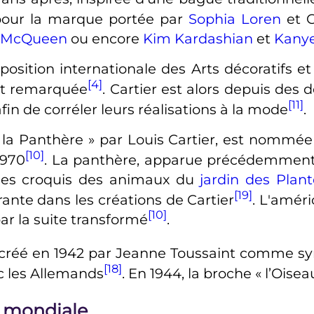
pour la marque portée par
Sophia Loren
et C
 McQueen
ou encore
Kim Kardashian
et
Kany
Exposition internationale des Arts décoratifs e
[4]
est remarquée
. Cartier est alors depuis des
[11]
fin de corréler leurs réalisations à la mode
.
la Panthère
» par Louis Cartier, est nommée d
[10]
1970
. La panthère, apparue précédemment 
r des croquis des animaux du
jardin des Plant
[19]
ante dans les créations de Cartier
. L'amér
[10]
par la suite transformé
.
 créé en 1942 par Jeanne Toussaint comme sy
[18]
ec les Allemands
. En 1944, la broche «
l’Oisea
e mondiale