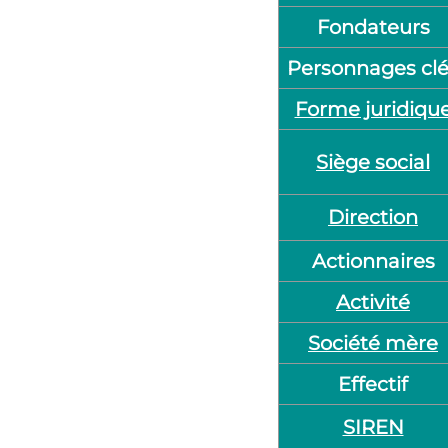
Fondateurs
Personnages cl
Forme juridiqu
Siège social
Direction
Actionnaires
Activité
Société mère
Effectif
SIREN