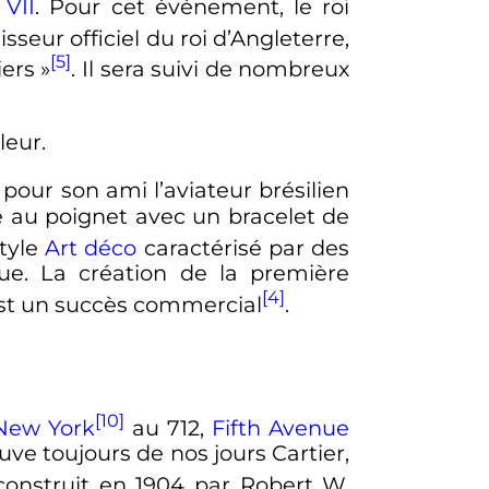
VII
. Pour cet événement, le roi
seur officiel du roi d’Angleterre,
[5]
iers
»
. Il sera suivi de nombreux
leur.
 pour son ami l’aviateur brésilien
 au poignet avec un bracelet de
style
Art déco
caractérisé par des
ue. La création de la première
[4]
 est un succès commercial
.
[10]
New York
au 712,
Fifth Avenue
ouve toujours de nos jours Cartier,
(construit en 1904 par Robert W.