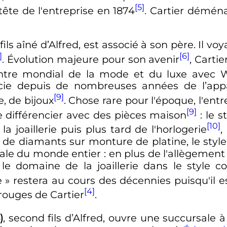
[5]
 tête de l'entreprise en 1874
. Cartier démén
 fils aîné d’Alfred, est associé à son père. Il
]
[6]
. Évolution majeure pour son avenir
, Cartie
ntre mondial de la mode et du luxe avec 
icie depuis de nombreuses années de l’app
[9]
e, de bijoux
. Chose rare pour l'époque, l'ent
[9]
e différencier avec des pièces maison
: le 
[10]
la joaillerie puis plus tard de l'horlogerie
,
e de diamants sur monture de platine, le style
yale du monde entier
: en plus de l'allègement
 le domaine de la joaillerie dans le style
e
» restera au cours des décennies puisqu'il e
[4]
 rouges de Cartier
.
)
, second fils d’Alfred, ouvre une succursale 