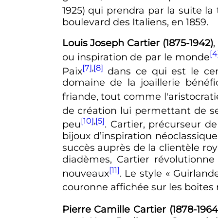
1925) qui prendra par la suite la
boulevard des Italiens, en 1859.
Louis Joseph Cartier (1875-1942)
,
[4
ou inspiration de par le monde
[7]
,
[8]
Paix
dans ce qui est le ce
domaine de la joaillerie bénéf
friande, tout comme l'aristocrati
de création lui permettant de s
[10]
,
[5]
peu
. Cartier, précurseur de 
bijoux d’inspiration néoclassiqu
succès auprès de la clientèle ro
diadèmes, Cartier révolutionne
[11]
nouveaux
. Le style «
Guirland
couronne affichée sur les boites
Pierre Camille Cartier (1878-1964