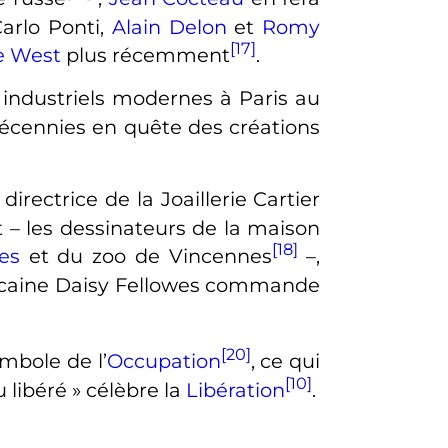
arlo Ponti,
Alain Delon
et
Romy
[17]
e West
plus récemment
.
t industriels modernes à Paris au
 décennies en quête des créations
irectrice de la Joaillerie Cartier
– les dessinateurs de la maison
[18]
es
et du zoo de Vincennes
–,
icaine Daisy Fellowes commande
[20]
mbole de l’
Occupation
, ce qui
[10]
u libéré
» célèbre la
Libération
.