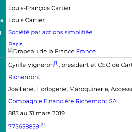
Louis-François Cartier
és
Louis Cartier
e
Société par actions simplifiée
Paris
France
[1]
Cyrille Vigneron
, président et CEO de Cart
Richemont
Joaillerie, Horlogerie, Maroquinerie, Access
Compagnie Financière Richemont SA
883 au 31 mars 2019
[2]
775658859