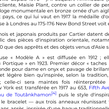
iente, Maisie Plant, contre un collier de pe
 horloge monumentale en bronze ornée d'un aigl
 pays, ce qui lui vaut en 1917 la médaille d'
se à Londres au 175-176 New Bond Street voit 
ois et japonais produits par Cartier datent de
c des pièces d'inspiration orientale, not
920 que des apprêts et des objets venus d'Asie 
use «
Modèle A
» est diffusée en 1912
; e
«
Portique
» en 1923. Premier décor «
taches
nde pour dame en onyx et pavage de brillants
 et légère bien qu'inspirée, selon la traditi
; celle-ci sera maintes fois réinterprétée
 York est transférée en 1917 au 653,
Fifth A
[4]
au de Toutânkhamon
puis le style d'inspi
 le bracelet
—
aux trois anneaux réunissant t
 ans après, inspirée d'une bague traditionnell