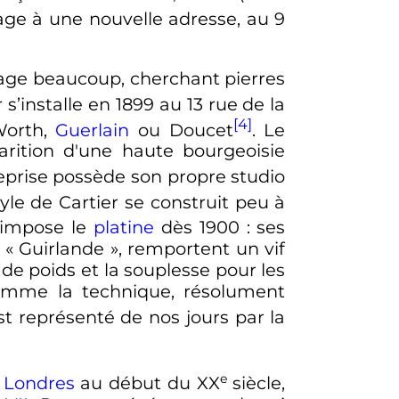
age à une nouvelle adresse, au 9
 voyage beaucoup, cherchant pierres
r s’installe en 1899 au 13 rue de la
[4]
Worth,
Guerlain
ou Doucet
. Le
arition d'une haute bourgeoisie
reprise possède son propre studio
style de Cartier se construit peu à
 impose le
platine
dès 1900
: ses
 «
Guirlande
», remportent un vif
 de poids et la souplesse pour les
 comme la technique, résolument
st représenté de nos jours par la
e
à
Londres
au début du
XX
siècle
,