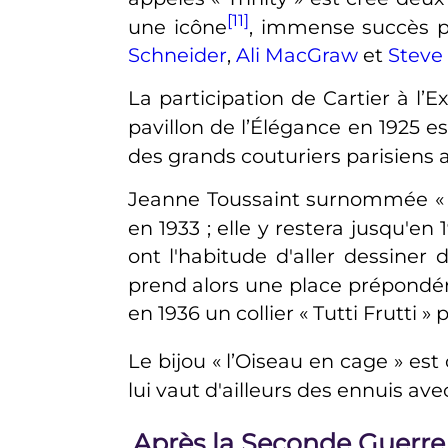
[11]
une icône
, immense succès 
Schneider
,
Ali MacGraw
et
Steve
La participation de Cartier à l’
pavillon de l’Élégance en 1925 
des grands couturiers parisiens a
Jeanne Toussaint surnommée «
en 1933
; elle y restera jusqu'en 
ont l'habitude d'aller dessine
prend alors une place prépondér
en 1936 un collier «
Tutti Frutti
» 
Le bijou «
l’Oiseau en cage
» est
lui vaut d'ailleurs des ennuis av
Après la Seconde Guerr