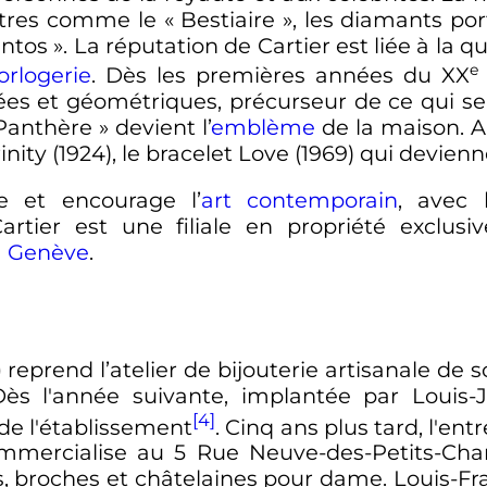
ntres comme le «
Bestiaire
», les diamants po
ntos
». La réputation de Cartier est liée à la q
e
orlogerie
. Dès les premières années du
XX
ées et géométriques, précurseur de ce qui ser
Panthère
» devient l’
emblème
de la maison. A
inity (1924), le bracelet Love (1969) qui devienn
e et encourage l’
art contemporain
, avec 
artier est une filiale en propriété exclus
à
Genève
.
)
reprend l’atelier de bijouterie artisanale de
ès l'année suivante, implantée par Louis-Jo
[4]
 de l'établissement
. Cinq ans plus tard, l'en
commercialise au 5 Rue Neuve-des-Petits-C
 broches et châtelaines pour dame. Louis-Franç