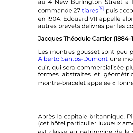
au 4 New Burlington Street à 
[5]
commande 27
tiares
puis accor
en 1904. Édouard VII appelle alor
autres brevets délivrés par les c
Jacques Théodule Cartier (1884–
Les montres gousset sont peu p
Alberto Santos-Dumont
une mon
cuir, qui sera commercialisée plu
formes abstraites et géométri
montre-bracelet appelée «
Tonn
Après la capitale britannique, P
(cet hôtel particulier luxueux 
est classé au patrimoine de la 