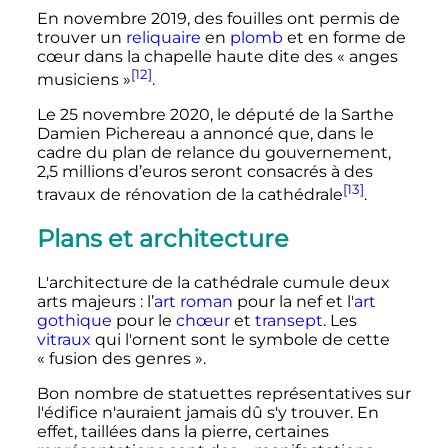
En novembre 2019, des fouilles ont permis de
trouver un
reliquaire
en
plomb
et en forme de
cœur dans la chapelle haute dite des «
anges
[12]
musiciens
»
.
Le
25 novembre 2020
, le député de la Sarthe
Damien Pichereau a annoncé que, dans le
cadre du plan de relance du gouvernement,
2,5 millions
d’euros seront consacrés à des
[13]
travaux de rénovation de la cathédrale
.
Plans et architecture
L'architecture de la cathédrale cumule deux
arts majeurs
: l’
art roman
pour la nef et l'
art
gothique
pour le
chœur
et
transept
. Les
vitraux
qui l'ornent sont le symbole de cette
«
fusion des genres
».
Bon nombre de statuettes représentatives sur
l'édifice n'auraient jamais dû s'y trouver
. En
effet, taillées dans la pierre, certaines