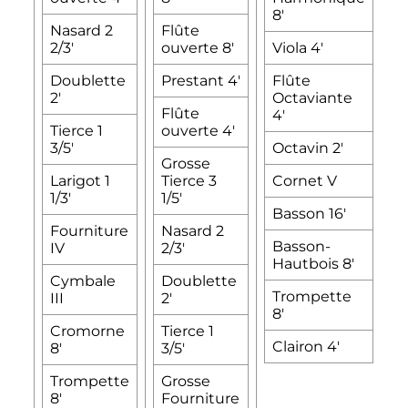
8'
1/
Nasard 2
Flûte
2/3'
ouverte 8'
Viola 4'
P
Doublette
Prestant 4'
Flûte
S
2'
Octaviante
1 
Flûte
4'
Tierce 1
ouverte 4'
C
3/5'
Octavin 2'
Grosse
V
Larigot 1
Tierce 3
Cornet V
H
1/3'
1/5'
8
Basson 16'
Fourniture
Nasard 2
T
Basson-
IV
2/3'
8
Hautbois 8'
(
Cymbale
Doublette
Trompette
III
2'
C
8'
(
Cromorne
Tierce 1
Clairon 4'
8'
3/5'
T
Trompette
Grosse
8'
Fourniture