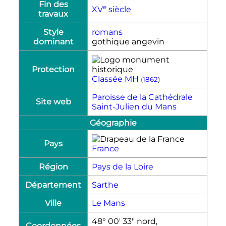
Fin des
e
XV
siècle
travaux
Style
romans
dominant
gothique angevin
Protection
Classée MH
(
1862
)
Paroisse de la Cathédrale
Site web
Saint-Julien du Mans
Géographie
Pays
France
Région
Pays de la Loire
Département
Sarthe
Ville
Le Mans
48° 00′ 33″ nord,
Coordonnées