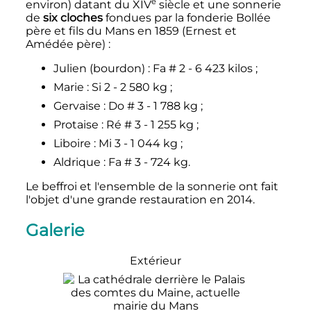
e
environ) datant du
XIV
siècle
et une sonnerie
de
six cloches
fondues par la fonderie Bollée
père et fils du Mans en 1859 (Ernest et
Amédée père)
:
Julien (bourdon)
: Fa # 2 -
6 423 kilos
;
Marie
: Si 2 -
2 580
kg
;
Gervaise
: Do # 3 -
1 788
kg
;
Protaise
: Ré # 3 -
1 255
kg
;
Liboire
: Mi 3 -
1 044
kg
;
Aldrique
: Fa # 3 -
724 kg
.
Le beffroi et l'ensemble de la sonnerie ont fait
l'objet d'une grande restauration en 2014.
Galerie
Extérieur