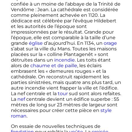
confiée à un moine de l’abbaye de la Trinité de
Vendôme
: Jean. La cathédrale est considérée
comme pleinement achevée en 1120. La
dédicace est célébrée par l’évêque Hildebert
et les autorités de l’époque sont
impressionnées par le résultat. Grande pour
l’époque, elle est comparable à la taille d’une
grande
église
d’aujourd’hui. En 1134, un
orage
s’abat sur la ville du Mans. Toutes les maisons
placées sur la «
colline Plantagenêt
» sont
détruites dans un
incendie
. Les toits étant
alors de
chaume et de paille
, les éclairs
embrasent les «
demeures rouges
» et la
cathédrale. On reconstruit rapidement les
parties sinistrées, mais quatre ans plus tard, un
autre incendie vient frapper la ville et l’édifice.
La nef centrale et la
tour
sud sont alors refaites.
La
nef
centrale devient un édifice superbe
:
55
mètres
de long sur
23 mètres
de largeur sont
nécessaires pour créer cette pièce en
style
roman
.
On essaie de nouvelles techniques de
fondation
pour rebâtir la
voûte
. La
croisée