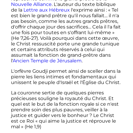
Nouvelle Alliance
. L'auteur du texte biblique
de la
Lettre aux Hébreux
l'exprime ainsi
:
« Tel
est bien le grand prêtre qu'il nous fallait… il n'a
pas besoin, comme les autres grands prêtres,
d'offrir chaque jour des sacrifices… Cela il l'a fait
une fois pour toutes en s'offrant lui-même »
(
He
7,26-27). Voilà pourquoi dans cette œuvre,
le Christ ressuscité porte une grande tunique
et certains attributs réservés à celui qui
assumait la fonction de grand-prêtre dans
l'
Ancien Temple de Jérusalem
.
L'orfèvre Goudji permet ainsi de sceller dans la
pierre les liens intimes et fondamentaux qui
unissent le peuple d'Israël et l'Église du Christ.
La couronne sertie de quelques pierres
précieuses souligne la royauté du Christ. Et
quel est le but de la fonction royale si ce n'est
prendre soin des plus pauvres, veiller à la
justice et guider vers le bonheur
? Le Christ
est ce Roi «
qui aime la justice et réprouve le
mal
» (
He
1,9)