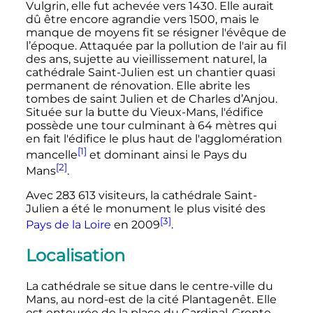
Vulgrin, elle fut achevée vers 1430. Elle aurait
dû être encore agrandie vers 1500, mais le
manque de moyens fit se résigner l'évêque de
l’époque. Attaquée par la pollution de l'air au fil
des ans, sujette au vieillissement naturel, la
cathédrale Saint-Julien est un chantier quasi
permanent de rénovation. Elle abrite les
tombes de saint Julien et de Charles d’Anjou.
Située sur la butte du Vieux-Mans, l'édifice
possède une tour culminant à
64 mètres
qui
en fait l'édifice le plus haut de l'agglomération
[1]
mancelle
et dominant ainsi le Pays du
[2]
Mans
.
Avec
283 613 visiteurs
, la cathédrale Saint-
Julien a été le monument le plus visité des
[3]
Pays de la Loire
en 2009
.
Localisation
La cathédrale se situe dans le centre-ville du
Mans, au nord-est de la cité Plantagenêt. Elle
est entourée de la place du Cardinal-Grente