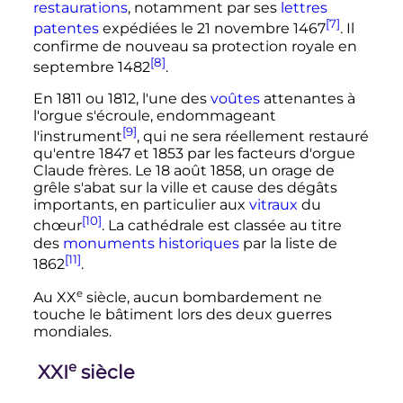
restaurations
, notamment par ses
lettres
[7]
patentes
expédiées le 21 novembre 1467
. Il
confirme de nouveau sa protection royale en
[8]
septembre 1482
.
En 1811 ou 1812, l'une des
voûtes
attenantes à
l'orgue s'écroule, endommageant
[9]
l'instrument
, qui ne sera réellement restauré
qu'entre 1847 et 1853 par les facteurs d'orgue
Claude frères. Le
18 août 1858
, un orage de
grêle s'abat sur la ville et cause des dégâts
importants, en particulier aux
vitraux
du
[10]
chœur
. La cathédrale est classée au titre
des
monuments historiques
par la liste de
[11]
1862
.
e
Au
XX
siècle
, aucun bombardement ne
touche le bâtiment lors des deux guerres
mondiales.
e
XXI
siècle