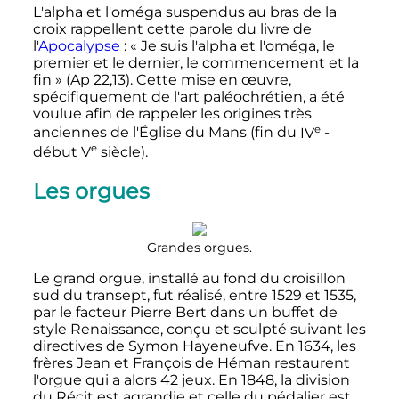
L'alpha et l'oméga suspendus au bras de la
croix rappellent cette parole du livre de
l'
Apocalypse
: «
Je suis l'alpha et l'oméga, le
premier et le dernier, le commencement et la
fin
» (
Ap
22,13). Cette mise en œuvre,
spécifiquement de l'art paléochrétien, a été
voulue afin de rappeler les origines très
e
anciennes de l'Église du Mans (fin du
IV
-
e
début
V
siècle
).
Les orgues
Grandes orgues.
Le grand orgue, installé au fond du croisillon
sud du transept, fut réalisé, entre 1529 et 1535,
par le facteur Pierre Bert dans un buffet de
style Renaissance, conçu et sculpté suivant les
directives de Symon Hayeneufve. En 1634, les
frères Jean et François de Héman restaurent
l'orgue qui a alors 42 jeux. En 1848, la division
du Récit est agrandie et celle du pédalier est