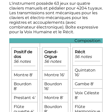
L'instrument possède 63 jeux sur quatre
claviers manuels et pédalier pour 4204 tuyaux.
Les transmissions sont mécaniques pour les
claviers et électro-mécaniques pour les
registres et accouplements (avec
combinateur électronique). Boîte expressive
pour la Voix Humaine et le Récit.
Composition
Positif de
Grand-
Récit
S
dos
Orgue
56 notes
5
56 notes
56 notes
Quintaton
B
Montre 8'
Montre 16'
16'
8
Bourdon
Bourdon
Gambe 8'
F
8'
16'
c
Voix Céleste
4
Prestant 4'
Montre 8'
8'
Q
Flûte
Bourdon
Flûte
ouverte 4'
8'
Harmonique
L