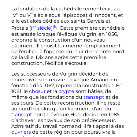
La fondation de la cathédrale remonterait au
e
e
IV
ou
V
siècle
sous l'épiscopat d'Innocent, et
elle est alors dédiée aux saints Gervais et
[6]
er
Protais (
I
siècle
)
. Cette première cathédrale
est arasée lorsque l’évêque Vulgrin, en 1056,
ordonne la construction d'un nouveau
bâtiment. Il choisit lui-même l’emplacement
de l’édifice, à l’opposé du mur d’enceinte nord
de la ville. Dix ans après cette première
construction, l’édifice s’écroule.
Les successeurs de Vulgrin décident de
poursuivre son œuvre. L’évêque Arnaud, en
fonction dès 1067, reprend la construction. En
1081, le
chœur
et la
crypte
sont bâties, de
même que les fondations du
transept
et de
ses tours. De cette reconstruction, il ne reste
aujourd’hui plus qu’un fragment d’arc du
transept
nord. L’évêque Hoël décide en 1085
d’achever les travaux de son prédécesseur.
Admiratif du travail normand, il fait appel à des
ouvriers
de cette région pour poursuivre la