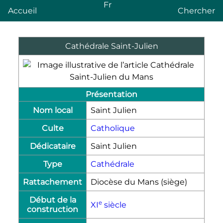
Fr
Accueil
Chercher
Cathédrale Saint-Julien
Présentation
Nom local
Saint Julien
Culte
Catholique
Dédicataire
Saint Julien
Type
Cathédrale
Rattachement
Diocèse du Mans (siège)
Début de la
e
XI
siècle
construction