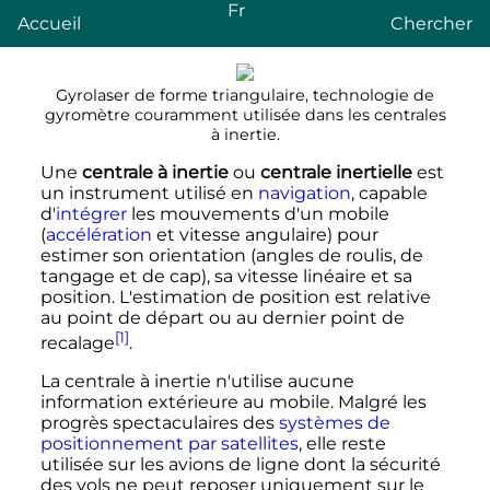
Fr
Accueil
Chercher
Gyrolaser de forme triangulaire, technologie de
gyromètre couramment utilisée dans les centrales
à inertie.
Une
centrale à inertie
ou
centrale inertielle
est
un instrument utilisé en
navigation
, capable
d'
intégrer
les mouvements d'un mobile
(
accélération
et vitesse angulaire) pour
estimer son orientation (angles de roulis, de
tangage et de cap), sa vitesse linéaire et sa
position. L'estimation de position est relative
au point de départ ou au dernier point de
[1]
recalage
.
La centrale à inertie n'utilise aucune
information extérieure au mobile. Malgré les
progrès spectaculaires des
systèmes de
positionnement par satellites
, elle reste
utilisée sur les avions de ligne dont la sécurité
des vols ne peut reposer uniquement sur le