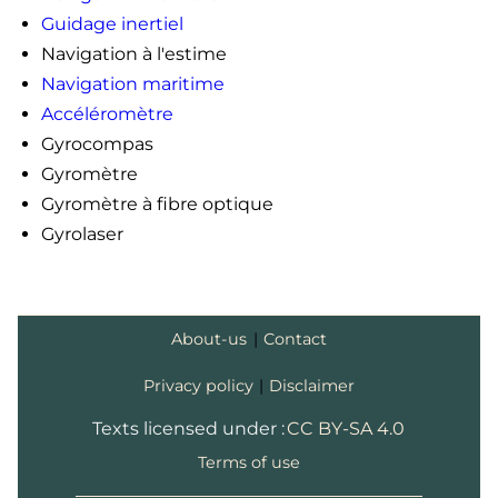
Guidage inertiel
Navigation à l'estime
Navigation maritime
Accéléromètre
Gyrocompas
Gyromètre
Gyromètre à fibre optique
Gyrolaser
About-us
|
Contact
Privacy policy
|
Disclaimer
Texts licensed under :
CC BY-SA 4.0
Terms of use