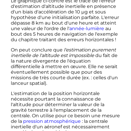
Le graphique ci-contre est le tracé de l'erreur
d'estimation d'altitude inertielle en présence
d'un biais d'accélération de
10
µg
et sous
hypothèse d'une initialisation parfaite. L'erreur
dépasse
8
km
au bout d'une heure et atteint
une valeur de l'ordre de l'
année-lumière
au
bout des 5 heures de navigation de l'exemple
du chapitre traitant des erreurs horizontales
!
On peut conclure que
l'estimation purement
inertielle de l'altitude est impossible
du fait de
la nature divergente de l'équation
différentielle à mettre en œuvre. Elle ne serait
éventuellement possible que pour des
missions de très courte durée (
ex. :
celles d'un
lanceur spatial).
L'estimation de la position horizontale
nécessite pourtant la connaissance de
l'altitude pour déterminer la valeur de la
gravité terrestre à l'emplacement de la
centrale. On utilise pour ce besoin une mesure
de la
pression atmosphérique
: la centrale
inertielle d'un aéronef est nécessairement