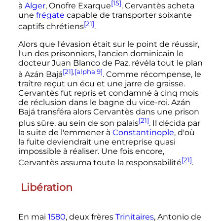
[15]
à
Alger
, Onofre Exarque
. Cervantès acheta
une
frégate
capable de transporter soixante
[21]
captifs chrétiens
.
Alors que l'évasion était sur le point de réussir,
l'un des prisonniers, l'ancien dominicain le
docteur Juan Blanco de Paz, révéla tout le plan
[21]
,
[alpha 9]
à Azán Bajá
. Comme récompense, le
traître reçut un écu et une jarre de graisse.
Cervantès fut repris et condamné à cinq mois
de réclusion dans le bagne du vice-roi. Azán
Bajá transféra alors Cervantès dans une prison
[21]
plus sûre, au sein de son palais
. Il décida par
la suite de l'emmener à
Constantinople
, d'où
la fuite deviendrait une entreprise quasi
impossible à réaliser. Une fois encore,
[21]
Cervantès assuma toute la responsabilité
.
Libération
En mai
1580
, deux frères
Trinitaires
, Antonio de