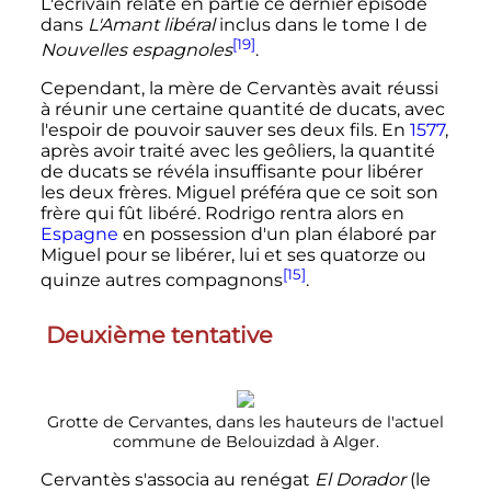
L'écrivain relate en partie ce dernier épisode
dans
L'Amant libéral
inclus dans le tome I de
[19]
Nouvelles espagnoles
.
Cependant, la mère de Cervantès avait réussi
à réunir une certaine quantité de ducats, avec
l'espoir de pouvoir sauver ses deux fils. En
1577
,
après avoir traité avec les geôliers, la quantité
de ducats se révéla insuffisante pour libérer
les deux frères. Miguel préféra que ce soit son
frère qui fût libéré. Rodrigo rentra alors en
Espagne
en possession d'un plan élaboré par
Miguel pour se libérer, lui et ses quatorze ou
[15]
quinze autres compagnons
.
Deuxième tentative
Grotte de Cervantes, dans les hauteurs de l'actuel
commune de Belouizdad à Alger.
Cervantès s'associa au renégat
El Dorador
(le