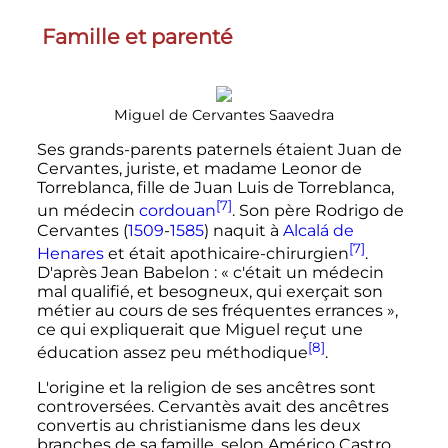
Famille et parenté
Miguel de Cervantes Saavedra
Ses grands-parents paternels étaient Juan de
Cervantes, juriste, et madame Leonor de
Torreblanca, fille de Juan Luis de Torreblanca,
[7]
un médecin
cordouan
. Son père Rodrigo de
Cervantes (
1509
-
1585
) naquit à
Alcalá de
[7]
Henares
et était apothicaire-chirurgien
.
D'après Jean Babelon
:
« c'était un médecin
mal qualifié, et besogneux, qui exerçait son
métier au cours de ses fréquentes errances »
,
ce qui expliquerait que Miguel reçut une
[8]
éducation assez peu méthodique
.
L'origine et la religion de ses ancêtres sont
controversées. Cervantès avait des ancêtres
convertis au christianisme dans les deux
branches de sa famille, selon Américo Castro