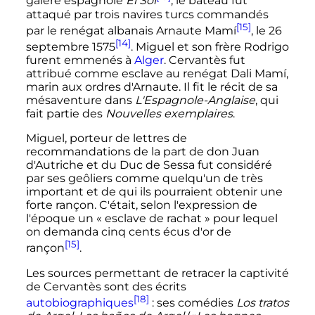
galère espagnole
El Sol
, le bateau fut
attaqué par trois navires turcs commandés
[15]
par le renégat albanais Arnaute Mamí
, le
26
[14]
septembre 1575
. Miguel et son frère Rodrigo
furent emmenés à
Alger
. Cervantès fut
attribué comme esclave au renégat Dali Mamí,
marin aux ordres d'Arnaute. Il fit le récit de sa
mésaventure dans
L'Espagnole-Anglaise
, qui
fait partie des
Nouvelles exemplaires
.
Miguel, porteur de lettres de
recommandations de la part de don Juan
d'Autriche et du Duc de Sessa fut considéré
par ses geôliers comme quelqu'un de très
important et de qui ils pourraient obtenir une
forte rançon. C'était, selon l'expression de
l'époque un «
esclave de rachat
» pour lequel
on demanda cinq cents écus d'or de
[15]
rançon
.
Les sources permettant de retracer la captivité
de Cervantès sont des écrits
[18]
autobiographiques
: ses comédies
Los tratos