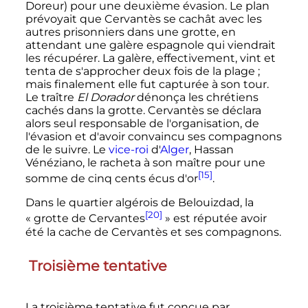
Doreur) pour une deuxième évasion. Le plan
prévoyait que Cervantès se cachât avec les
autres prisonniers dans une grotte, en
attendant une galère espagnole qui viendrait
les récupérer. La galère, effectivement, vint et
tenta de s'approcher deux fois de la plage
;
mais finalement elle fut capturée à son tour.
Le traître
El Dorador
dénonça les chrétiens
cachés dans la grotte. Cervantès se déclara
alors seul responsable de l'organisation, de
l'évasion et d'avoir convaincu ses compagnons
de le suivre. Le
vice-roi
d'
Alger
, Hassan
Vénéziano, le racheta à son maître pour une
[15]
somme de cinq cents écus d'or
.
Dans le quartier algérois de Belouizdad, la
[20]
«
grotte de Cervantes
» est réputée avoir
été la cache de Cervantès et ses compagnons.
Troisième tentative
La troisième tentative fut conçue par