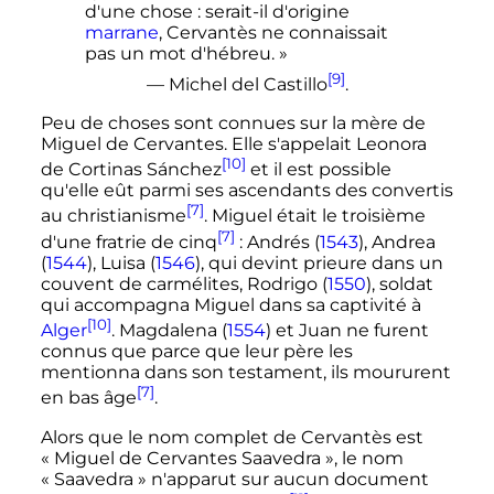
d'une chose : serait-il d'origine
marrane
, Cervantès ne connaissait
pas un mot d'hébreu. »
[9]
— Michel del Castillo
.
Peu de choses sont connues sur la mère de
Miguel de Cervantes. Elle s'appelait Leonora
[10]
de Cortinas Sánchez
et il est possible
qu'elle eût parmi ses ascendants des convertis
[7]
au christianisme
. Miguel était le troisième
[7]
d'une fratrie de cinq
: Andrés (
1543
), Andrea
(
1544
), Luisa (
1546
), qui devint prieure dans un
couvent de carmélites, Rodrigo (
1550
), soldat
qui accompagna Miguel dans sa captivité à
[10]
Alger
. Magdalena (
1554
) et Juan ne furent
connus que parce que leur père les
mentionna dans son testament, ils moururent
[7]
en bas âge
.
Alors que le nom complet de Cervantès est
«
Miguel de Cervantes Saavedra
», le nom
«
Saavedra
» n'apparut sur aucun document