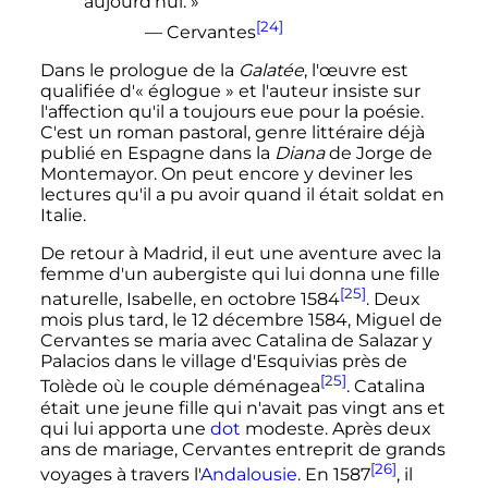
aujourd'hui. »
[24]
— Cervantes
Dans le prologue de la
Galatée
, l'œuvre est
qualifiée d'«
églogue
» et l'auteur insiste sur
l'affection qu'il a toujours eue pour la poésie.
C'est un roman pastoral, genre littéraire déjà
publié en Espagne dans la
Diana
de Jorge de
Montemayor. On peut encore y deviner les
lectures qu'il a pu avoir quand il était soldat en
Italie.
De retour à Madrid, il eut une aventure avec la
femme d'un aubergiste qui lui donna une fille
[25]
naturelle, Isabelle, en
octobre 1584
. Deux
mois plus tard, le
12 décembre 1584
, Miguel de
Cervantes se maria avec Catalina de Salazar y
Palacios dans le village d'Esquivias près de
[25]
Tolède où le couple déménagea
. Catalina
était une jeune fille qui n'avait pas vingt ans et
qui lui apporta une
dot
modeste. Après deux
ans de mariage, Cervantes entreprit de grands
[26]
voyages à travers l'
Andalousie
. En 1587
, il