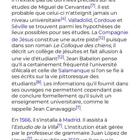
[7]
études de Miguel de Cervantes
. Il est
probable que celui-ci n'atteignit jamais un
[4]
niveau universitaire
.
Valladolid
,
Cordoue
et
Séville
se trouvent parmi les hypothèses de
lieux possibles pour ses études. La
Compagnie
[12]
de Jésus
constitue une autre piste
puisque
dans son roman
Le Colloque des chiens
, il
décrit un collège de jésuites et fait allusion à
[12]
une vie d'étudiant
. Jean Babelon pense
qu'il a certainement fréquenté l'université
d'Alcalá et celle de
Salamanque
si l'on se fie à
ses écrits sur la vie pittoresque des
[8]
étudiants
. Les informations qu'il fournit dans
ses ouvrages ne permettent cependant pas
de conclure formellement qu'il suivit un
enseignement universitaire, comme le
[7]
rappelle Jean Canavaggio
.
En
1566
, il s'installa à
Madrid
. Il assista à
[7]
l’
Estudio de la Villa
. L'institution était gérée
par le professeur de grammaire Juan López de
[7]