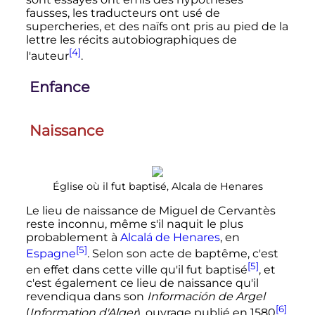
fausses, les traducteurs ont usé de
supercheries, et des naïfs ont pris au pied de la
lettre les récits autobiographiques de
[4]
l'auteur
.
Enfance
Naissance
Église où il fut baptisé, Alcala de Henares
Le lieu de naissance de Miguel de Cervantès
reste inconnu, même s'il naquit le plus
probablement à
Alcalá de Henares
, en
[5]
Espagne
. Selon son acte de baptême, c'est
[5]
en effet dans cette ville qu'il fut baptisé
, et
c'est également ce lieu de naissance qu'il
revendiqua dans son
Información de Argel
[6]
(
Information d'Alger
), ouvrage publié en 1580
.