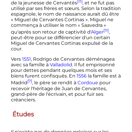
[11]
de la jeunesse de Cervantès
, et ne fut pas
utilisé par ses frères et sœurs. Selon la tradition
espagnole, le nom de naissance aurait dû être
«
Miguel de Cervantes Cortinas
». Miguel ne
commença à utiliser le nom «
Saavedra
»
[11]
qu'après son retour de captivité d'
Alger
,
peut-être pour se différencier d'un certain
Miguel de Cervantes Cortinas expulsé de la
cour.
Vers
1551
, Rodrigo de Cervantes déménagea
avec sa famille à
Valladolid
. Il fut emprisonné
pour dettes pendant quelques mois et ses
biens furent confisqués. En
1556
la famille est à
[7]
Madrid
, le père se rendit à
Cordoue
pour
recevoir l'héritage de Juan de Cervantes,
grand-père de l'écrivain, et pour fuir ses
créanciers.
Études
Il n'existe pas de données précises sur les