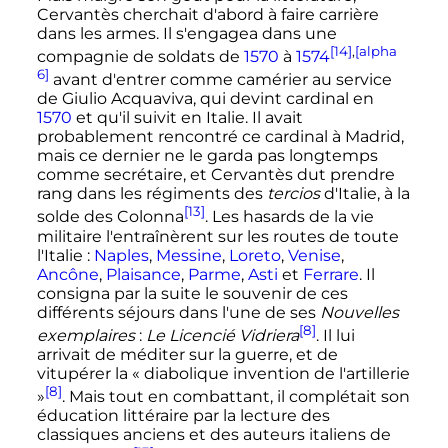
Cervantès cherchait d'abord à faire carrière
dans les armes. Il s'engagea dans une
[14]
,
[alpha
compagnie de soldats de
1570
à
1574
6]
avant d'entrer comme camérier au service
de Giulio Acquaviva, qui devint cardinal en
1570
et qu'il suivit en Italie. Il avait
probablement rencontré ce cardinal à Madrid,
mais ce dernier ne le garda pas longtemps
comme secrétaire, et Cervantès dut prendre
rang dans les régiments des
tercios
d'Italie, à la
[13]
solde des Colonna
. Les hasards de la vie
militaire l'entraînèrent sur les routes de toute
l'Italie
:
Naples
,
Messine
,
Loreto
,
Venise
,
Ancône
,
Plaisance
,
Parme
,
Asti
et
Ferrare
. Il
consigna par la suite le souvenir de ces
différents séjours dans l'une de ses
Nouvelles
[8]
exemplaires
:
Le Licencié Vidriera
. Il lui
arrivait de méditer sur la guerre, et de
vitupérer la
« diabolique invention de l'artillerie
[8]
»
. Mais tout en combattant, il complétait son
éducation littéraire par la lecture des
classiques anciens et des auteurs italiens de