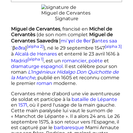
Signature
Miguel de Cervantes
, francisé en
Michel de
Cervantès
(de son nom complet
Miguel de
Cervantes Saavedra
[
m
i
ˈ
ɣ
e
l
d
e
θ
e
ɾ
ˈ
β
a
n
t
e
s
s
a
a
[alpha 2]
[alpha 3]
ˈ
β
e
ð
ɾ
a
]
), né le
29 septembre 1547
à
Alcalá de Henares
et enterré le
23 avril 1616
à
[alpha 1]
Madrid
, est un
romancier
,
poète
et
dramaturge
espagnol
. Il est célèbre pour son
roman
L’Ingénieux Hidalgo Don Quichotte de
la Manche
, publié en 1605 et reconnu comme
le premier
roman
moderne.
Cervantes mène d'abord une vie aventureuse
de soldat et participe à la
bataille de Lépante
en
1571
, où il perd l'usage de la main gauche.
Cette main paralysée lui vaut le surnom de
«
Manchot de Lépante
». Il a alors 24 ans. Le
26
septembre 1575
, à son retour vers l'Espagne, il
est capturé par le
barbaresque
Mami Arnaute