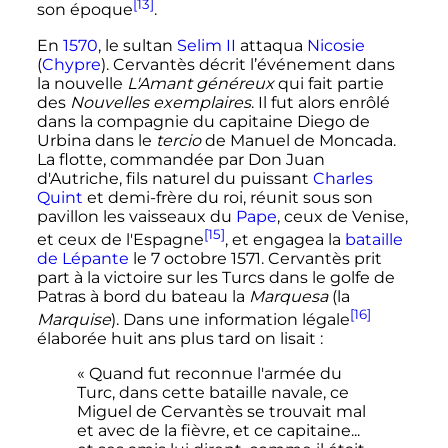
[13]
son époque
.
En
1570
, le sultan
Selim II
attaqua
Nicosie
(
Chypre
). Cervantès décrit l’événement dans
la nouvelle
L'Amant généreux
qui fait partie
des
Nouvelles exemplaires
. Il fut alors enrôlé
dans la compagnie du capitaine Diego de
Urbina dans le
tercio
de Manuel de Moncada.
La flotte, commandée par Don Juan
d'Autriche, fils naturel du puissant
Charles
Quint
et demi-frère du roi, réunit sous son
pavillon les vaisseaux du
Pape
, ceux de Venise,
[15]
et ceux de l'Espagne
, et engagea la
bataille
de Lépante
le
7 octobre 1571
. Cervantès prit
part à la victoire sur les Turcs dans le golfe de
Patras à bord du bateau la
Marquesa
(la
[16]
Marquise
). Dans une information légale
élaborée huit ans plus tard on lisait
:
« Quand fut reconnue l'armée du
Turc, dans cette bataille navale, ce
Miguel de Cervantès se trouvait mal
et avec de la fièvre, et ce capitaine...