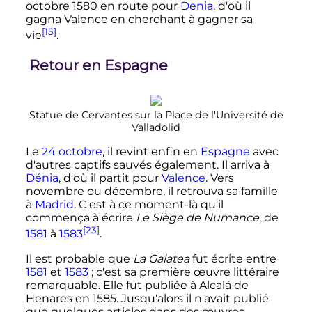
octobre 1580
en route pour
Denia
, d'où il
gagna Valence en cherchant à gagner sa
[15]
vie
.
Retour en Espagne
Statue de Cervantes sur la Place de l'Université de
Valladolid
Le
24 octobre
, il revint enfin en
Espagne
avec
d'autres captifs sauvés également. Il arriva à
Dénia
, d'où il partit pour
Valence
. Vers
novembre ou décembre, il retrouva sa famille
à
Madrid
. C'est à ce moment-là qu'il
commença à écrire
Le Siège de Numance
, de
[23]
1581
à
1583
.
Il est probable que
La Galatea
fut écrite entre
1581
et
1583
; c'est sa première œuvre littéraire
remarquable. Elle fut publiée à Alcalá de
Henares en 1585. Jusqu'alors il n'avait publié
que quelques articles dans des œuvres