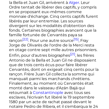
la Bella et Juan Gil, arrivèrent à
Alger
. Leur
Ordre tentait de libérer des captifs, y compris
en se proposant eux-mêmes comme
monnaie d'échange. Cinq cents captifs furent
libérés par leur entremise. Les sources
divergent sur les modalités d'obtention des
fonds. Certaines biographies avancent que la
famille fortunée de Cervantès paya sa
[22]
[15]
rançon
. Pour une autre source
, Fray
Jorge de Olivarès de l'ordre de la Merci resta
en otage contre sept mille autres prisonniers.
[21]
Enfin, pour d'autres biographes
, les frères
Antonio de la Bella et Juan Gil ne disposaient
que de trois cents écus pour faire libérer
Cervantès, dont on exigeait cinq cents pour la
rançon. Frère Juan Gil collecta la somme qui
manquait parmi les marchands chrétiens.
Finalement, au moment où Cervantès était
monté dans le vaisseau d'Azán Bajá qui
retournait à
Constantinople
avec tous ses
esclaves, l'écrivain fut libéré le
19 septembre
1580
par un acte de rachat passé devant le
notaire Pedro de Ribera, et il s'embarqua le
24