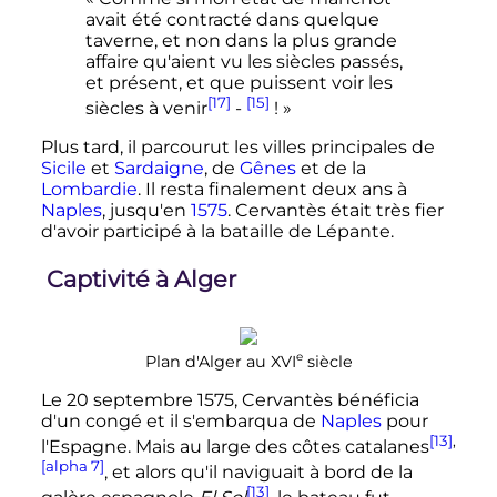
avait été contracté dans quelque
taverne, et non dans la plus grande
affaire qu'aient vu les siècles passés,
et présent, et que puissent voir les
[17]
[15]
siècles à venir
-
! »
Plus tard, il parcourut les villes principales de
Sicile
et
Sardaigne
, de
Gênes
et de la
Lombardie
. Il resta finalement deux ans à
Naples
, jusqu'en
1575
. Cervantès était très fier
d'avoir participé à la bataille de Lépante.
Captivité à Alger
e
Plan d'Alger au
XVI
siècle
Le
20 septembre 1575
, Cervantès bénéficia
d'un congé et il s'embarqua de
Naples
pour
[13]
,
l'Espagne. Mais au large des côtes catalanes
[alpha 7]
, et alors qu'il naviguait à bord de la
[13]