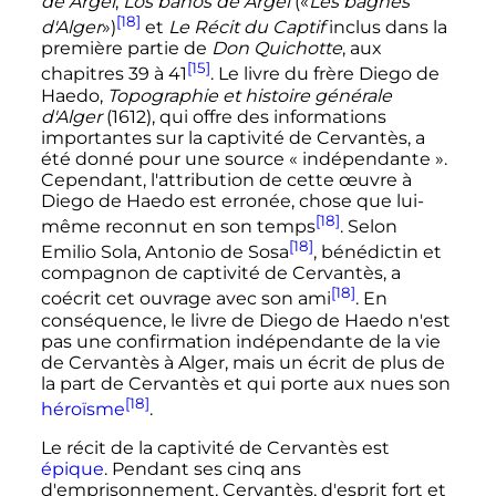
de Argel
,
Los baños de Argel
(«
Les bagnes
[18]
d'Alger
»)
et
Le Récit du Captif
inclus dans la
première partie de
Don Quichotte
, aux
[15]
chapitres 39 à 41
. Le livre du frère Diego de
Haedo,
Topographie et histoire générale
d'Alger
(1612), qui offre des informations
importantes sur la captivité de Cervantès, a
été donné pour une source «
indépendante
».
Cependant, l'attribution de cette œuvre à
Diego de Haedo est erronée, chose que lui-
[18]
même reconnut en son temps
. Selon
[18]
Emilio Sola, Antonio de Sosa
, bénédictin et
compagnon de captivité de Cervantès, a
[18]
coécrit cet ouvrage avec son ami
. En
conséquence, le livre de Diego de Haedo n'est
pas une confirmation indépendante de la vie
de Cervantès à Alger, mais un écrit de plus de
la part de Cervantès et qui porte aux nues son
[18]
héroïsme
.
Le récit de la captivité de Cervantès est
épique
. Pendant ses cinq ans
d'emprisonnement, Cervantès, d'esprit fort et