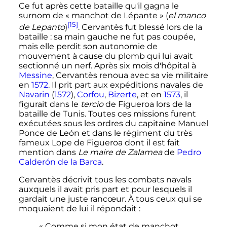
Ce fut après cette bataille qu'il gagna le
surnom de «
manchot de Lépante
» (
el manco
[15]
de Lepanto
)
. Cervantès fut blessé lors de la
bataille
: sa main gauche ne fut pas coupée,
mais elle perdit son autonomie de
mouvement à cause du plomb qui lui avait
sectionné un nerf. Après six mois d'hôpital à
Messine
, Cervantès renoua avec sa vie militaire
en
1572
. Il prit part aux expéditions navales de
Navarin
(
1572
),
Corfou
,
Bizerte
, et en
1573
, il
figurait dans le
tercio
de Figueroa lors de la
bataille de Tunis. Toutes ces missions furent
exécutées sous les ordres du capitaine Manuel
Ponce de León et dans le régiment du très
fameux Lope de Figueroa dont il est fait
mention dans
Le maire de Zalamea
de
Pedro
Calderón de la Barca
.
Cervantès décrivit tous les combats navals
auxquels il avait pris part et pour lesquels il
gardait une juste rancœur. À tous ceux qui se
moquaient de lui il répondait
:
« Comme si mon état de manchot