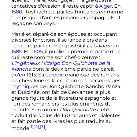
avec son frère, Rodrigo, et, malgré quatre
tentatives d'évasion, il reste captif à
Alger
. En
1580
, il est racheté par les
Trinitaires
en même
temps que d'autres prisonniers espagnols et
regagne son pays.
Marié et séparé de son épouse et occupant
diverses fonctions, il se lance alors dans
l'écriture par le roman pastoral
La Galatea
en
1585
. En
1605
, il publie la première partie de ce
qui reste comme son chef-d'œuvre
:
L'ingénieux Hidalgo Don Quichotte de la
Manche
dont la deuxième partie ne paraît
qu'en 1615. Sa
parodie
grandiose des romans
de chevalerie et la création des personnages
mythiques
de Don Quichotte, Sancho Panza
et Dulcinée, ont fait de Cervantes la plus
grande figure de la littérature espagnole et
l'un des romanciers les plus éminents du
monde. Son roman
Don Quichotte
a été
traduit dans plus de
140 langues
et dialectes
et fait partie des livres les plus traduits au
[1]
,
[2]
,
[3]
monde
.