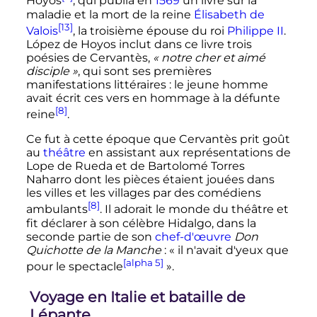
Hoyos
, qui publia en
1569
un livre sur la
maladie et la mort de la reine
Élisabeth de
[13]
Valois
, la troisième épouse du roi
Philippe II
.
López de Hoyos inclut dans ce livre trois
poésies de Cervantès,
« notre cher et aimé
disciple »
, qui sont ses premières
manifestations littéraires
: le jeune homme
avait écrit ces vers en hommage à la défunte
[8]
reine
.
Ce fut à cette époque que Cervantès prit goût
au
théâtre
en assistant aux représentations de
Lope de Rueda et de Bartolomé Torres
Naharro dont les pièces étaient jouées dans
les villes et les villages par des comédiens
[8]
ambulants
. Il adorait le monde du théâtre et
fit déclarer à son célèbre Hidalgo, dans la
seconde partie de son
chef-d'œuvre
Don
Quichotte de la Manche
:
« il n'avait d'yeux que
[alpha 5]
pour le spectacle
»
.
Voyage en Italie et bataille de
Lépante