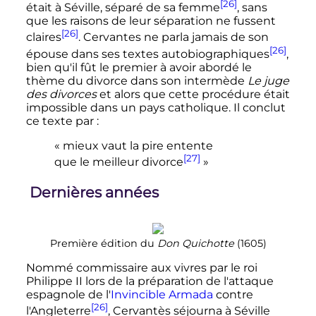
[26]
était à Séville, séparé de sa femme
, sans
que les raisons de leur séparation ne fussent
[26]
claires
. Cervantes ne parla jamais de son
[26]
épouse dans ses textes autobiographiques
,
bien qu'il fût le premier à avoir abordé le
thème du divorce dans son intermède
Le juge
des divorces
et alors que cette procédure était
impossible dans un pays catholique. Il conclut
ce texte par
:
«
mieux vaut la pire entente
[27]
que le meilleur divorce
»
Dernières années
Première édition du
Don Quichotte
(1605)
Nommé commissaire aux vivres par le roi
Philippe II lors de la préparation de l'attaque
espagnole de l'
Invincible Armada
contre
[26]
l'Angleterre
, Cervantès séjourna à Séville