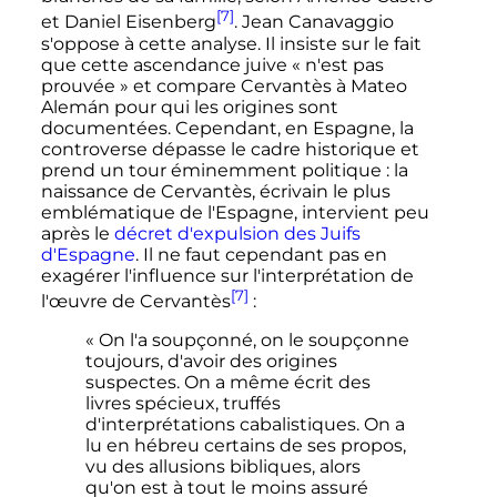
[7]
et Daniel Eisenberg
. Jean Canavaggio
s'oppose à cette analyse. Il insiste sur le fait
que cette ascendance juive
« n'est pas
prouvée »
et compare Cervantès à Mateo
Alemán pour qui les origines sont
documentées. Cependant, en Espagne, la
controverse dépasse le cadre historique et
prend un tour éminemment politique
: la
naissance de Cervantès, écrivain le plus
emblématique de l'Espagne, intervient peu
après le
décret d'expulsion des Juifs
d'Espagne
. Il ne faut cependant pas en
exagérer l'influence sur l'interprétation de
[7]
l'œuvre de Cervantès
:
« On l'a soupçonné, on le soupçonne
toujours, d'avoir des origines
suspectes. On a même écrit des
livres spécieux, truffés
d'interprétations cabalistiques. On a
lu en hébreu certains de ses propos,
vu des allusions bibliques, alors
qu'on est à tout le moins assuré