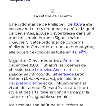
La bataille de Lépante
Une ordonnance de Philippe II de
1569
a été
conservée. Le roi y ordonnait d'arrêter Miguel
de Cervantès, accusé d'avoir blessé dans un
duel un certain Antonio Sigura, maître
d'œuvre. Si cette ordonnance concerna
réellement Cervantès et non un homonyme,
[14]
elle pourrait expliquer sa fuite en
Italie
.
Miguel de Cervantès arriva à
Rome
en
décembre 1569
. Il lut alors les poèmes de
chevalerie de
Ludovico Ariosto
et les
Dialogues d'amour
du juif
séfarade
León
Hebreo (
Juda Abravanel
), d'inspiration
néoplatonicienne
et qui influencèrent sa
vision de l'amour. Cervantès s'instruisit du
style et des arts italiens dont il garda par la
suite un très agréable souvenir.
Mais malgré son goût pour la littérature,