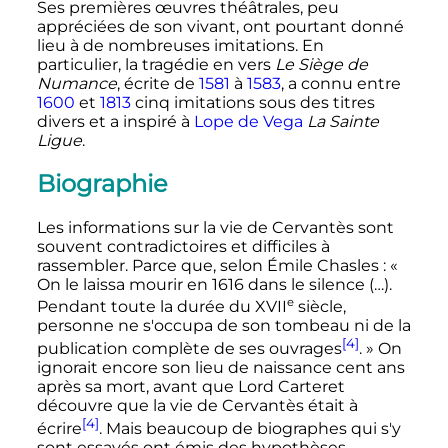
Ses premières œuvres théâtrales, peu
appréciées de son vivant, ont pourtant donné
lieu à de nombreuses imitations. En
particulier, la tragédie en vers
Le Siège de
Numance
, écrite de
1581
à
1583
, a connu entre
1600
et
1813
cinq imitations sous des titres
divers et a inspiré à
Lope de Vega
La Sainte
Ligue
.
Biographie
Les informations sur la vie de Cervantès sont
souvent contradictoires et difficiles à
rassembler. Parce que, selon Émile Chasles
:
«
On le laissa mourir en 1616 dans le silence (…).
e
Pendant toute la durée du
XVII
siècle,
personne ne s'occupa de son tombeau ni de la
[4]
publication complète de ses ouvrages
. »
On
ignorait encore son lieu de naissance cent ans
après sa mort, avant que Lord Carteret
découvre que la vie de Cervantès était à
[4]
écrire
. Mais beaucoup de biographes qui s'y
sont essayés ont émis des hypothèses