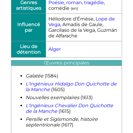
Genres
Poésie
,
roman
,
tragédie
,
artistiques
comédie
(
en
)
Héliodore d'Émèse,
Lope de
Influencé
Vega
, Amadis de Gaule,
par
Garcilaso de la Vega, Guzmán
de Alfarache
Lieu de
Alger
détention
Œuvres principales
Galatée
(1584)
L'Ingénieux Hidalgo Don Quichotte de
la Manche
(1605)
Nouvelles exemplaires
(1613)
L'Ingénieux Chevalier Don Quichotte
de la Manche
(1615)
Persille et Sigismonde, histoire
septentrionale
(1617)