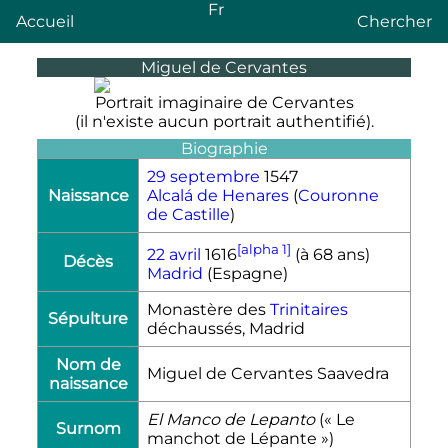
Fr
Accueil
Chercher
Miguel de Cervantes
Portrait imaginaire de Cervantes
(il n'existe aucun portrait authentifié).
Biographie
29 septembre
1547
Naissance
Alcalá de Henares
(
Couronne
de Castille
)
[alpha 1]
22 avril
1616
(à 68 ans)
Décès
Madrid
(Espagne)
Monastère des
Trinitaires
Sépulture
déchaussés, Madrid
Nom de
Miguel de Cervantes Saavedra
naissance
El Manco de Lepanto
(« Le
Surnom
manchot de Lépante »)