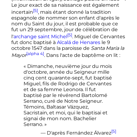
Le jour exact de sa naissance est également
[5]
incertain
, mais étant donné la tradition
espagnole de nommer son enfant d'après le
nom du Saint du jour, il est probable que ce
fut un
29 septembre
, jour de célébration de
[5]
l'
archange saint Michel
. Miguel de Cervantes
fut donc baptisé à
Alcalá de Henares
le
9
octobre 1547
dans la paroisse de
Santa María la
[alpha 4]
Mayor
. Dans l'acte de baptême on lit
:
« Dimanche, neuvième jour du mois
d'octobre, année du Seigneur mille
cinq cent quarante-sept, fut baptisé
Miguel, fils de Rodrigo de Cervantes
et de sa femme Leonora. Il fut
baptisé par le révérend Bartolomé
Serrano, curé de Notre Seigneur.
Témoins, Baltasar Vázquez,
Sacristain, et moi, qui le baptisai et
signai de mon nom. Bachelier
Serrano. »
[5]
— D'après Fernández Álvarez