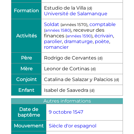
Estudio de la Villa
(
d
)
Formation
Université de Salamanque
Soldat
,
comptable
(années 1570)
, receveur des
(
années 1580
)
Activités
finances
,
écrivain
,
(
années 1590
)
parolier
,
dramaturge
,
poète
,
romancier
Père
Rodrigo de Cervantes
(
d
)
Mère
Leonor de Cortinas
(
d
)
Conjoint
Catalina de Salazar y Palacios
(
d
)
Enfant
Isabel de Saavedra
(
d
)
Autres informations
Date de
9 octobre
1547
baptême
Mouvement
Siècle d'or espagnol