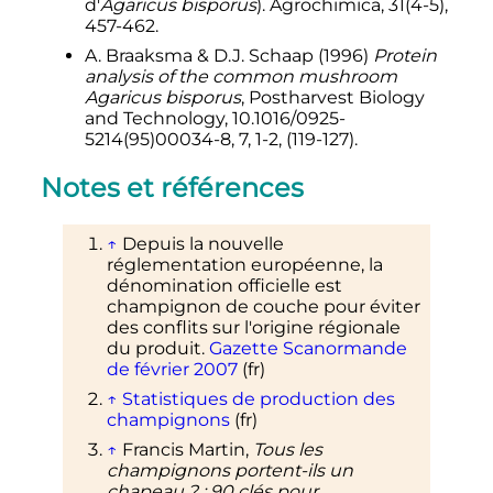
d'
Agaricus bisporus
). Agrochimica, 31(4-5),
457-462.
A. Braaksma & D.J. Schaap (1996)
Protein
analysis of the common mushroom
Agaricus bisporus
, Postharvest Biology
and Technology, 10.1016/0925-
5214(95)00034-8, 7, 1-2, (119-127).
Notes et références
↑
Depuis la nouvelle
réglementation européenne, la
dénomination officielle est
champignon de couche pour éviter
des conflits sur l'origine régionale
du produit.
Gazette Scanormande
de février 2007
(fr)
↑
Statistiques de production des
champignons
(fr)
↑
Francis Martin,
Tous les
champignons portent-ils un
chapeau
?
: 90 clés pour