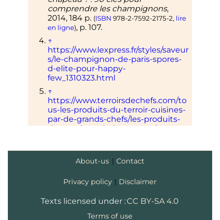
comprendre les champignons
,
2014
, 184
p.
(
ISBN
978-2-7592-2175-2
,
lire
,
p.
107
.
en ligne
)
↑
https://www.lexpress.fr/styles/saveur
s/le-champignon-de-paris-spores-
d-elite-pour-happy-
few_1310323.html
↑
https://www.terroirsdechefs.com/to
us-les-produits-du-terroir-cuisines-
par-de-grands-chefs/les-produits-
du-terroir-et-de-l-ocean-poissons-
coquillages-et-crustaces/Des-sous-
bois/Le-Champignon-de-Paris
↑
About-us
|
Contact
https://www.pariszigzag.fr/secret/his
toire-insolite-paris/les-
Privacy policy
|
Disclaimer
champignons-de-paris-sont-ils-
parisiens
Texts licensed under :
CC BY-SA 4.0
1
2
3
Philippe Silar et
Fabienne
Terms of use