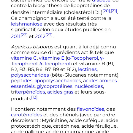
contre la biosynthèse de lipoprotéines de
[20]
,
[21]
densité intermédiaire (cholestérol IDL)
.
Ce champignon a aussi été testé contre la
leishmaniose
avec des résultats très
significatif, selon deux études publiées en
[22]
[23]
2011
et
2012
.
Agaricus bisporus
est quant à lui déjà connu
comme source d'ingrédients actifs tels que
vitamine C
,
vitamine E
(
α-Tocopherol, γ-
Tocopherol, δ-Tocopherol
) et vitamine B (B1,
B2, B3, B5, B6, B7, B9 et B12),
lectines
,
polysaccharides
(bêta-Glucanes notamment),
peptides
,
lipopolysaccharides
,
acides aminés
essentiels
,
glycoprotéines
,
nucléosides
,
tri
terpénoïdes
,
acides gras
et leurs sous-
[12]
produits
.
Il contient notamment des
flavonoïdes
, des
caroténoïdes
et des phénols (avec par ordre
décroissant
: Myricétine, acide caféique, acide
protocatéchique, catéchines, acide férulique,
acide gallique, acide p-coumarique, acide