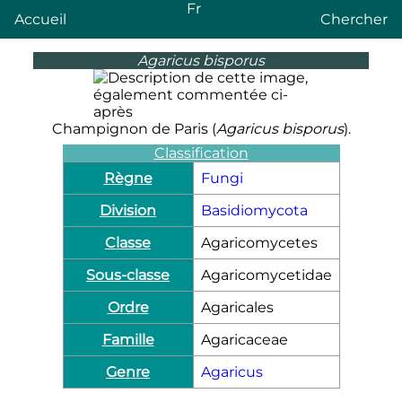
Fr
Accueil
Chercher
Agaricus bisporus
Champignon de Paris (
Agaricus bisporus
).
Classification
Règne
Fungi
Division
Basidiomycota
Classe
Agaricomycetes
Sous-classe
Agaricomycetidae
Ordre
Agaricales
Famille
Agaricaceae
Genre
Agaricus