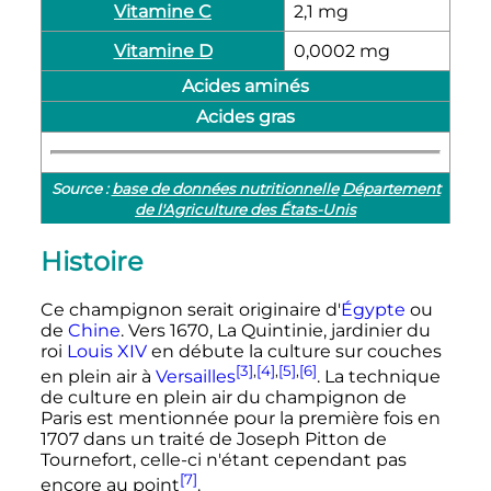
Vitamine C
2,1 mg
Vitamine D
0,0002 mg
Acides aminés
Acides gras
Source :
base de données nutritionnelle
Département
de l'Agriculture des États-Unis
Histoire
Ce champignon serait originaire d'
Égypte
ou
de
Chine
. Vers 1670, La Quintinie, jardinier du
roi
Louis XIV
en débute la culture sur couches
[3]
,
[4]
,
[5]
,
[6]
en plein air à
Versailles
. La technique
de culture en plein air du champignon de
Paris est mentionnée pour la première fois en
1707 dans un traité de Joseph Pitton de
Tournefort, celle-ci n'étant cependant pas
[7]
encore au point
.