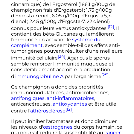
cinnamique) de l'Ergostérol (186.1 g/100g de
champignon frais d'Ergosterol
; 1.73 g/100g
d'Ergosta.7.enol
; 6.05 g/100g d'Ergosta.5,7-
dienol
; 2.45 g/100g d'Ergosta-7, 22 dienol)
[12]
connus pour leurs vertus antioxydantes
. Il
contient des bêta-Glucanes qui améliorent
l'immunité en activant le
système du
complément
, avec semble-t-il des effets anti-
tumorigènes pouvant résulter d'une meilleure
[24]
immunité cellulaire
. Agaricus bisporus
semble renforcer l'immunité muqueuse et
considérablement accroître la production
[25]
d'
immunoglobuline A
par l'organisme
.
Ce champignon a donc des propriétés
immunomodulatrices, antimicrobiennes,
antifongiques
,
anti-inflammatoires
,
anticancéreuses,
antioxydantes
et être utile
[12]
contre l'
athérosclérose
.
Il peut inhiber l'aromatase et donc diminuer
les niveaux d'
œstrogènes
du corps humain, ce
qui pourrait réduire la susceptibilité au
cancer