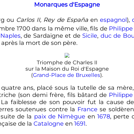
Monarques d'Espagne
rg ou
Carlos
II
, Rey de España
en
espagnol
),
mbre 1700
dans la même ville, fils de
Philipp
e
Naples
, de Sardaigne et de
Sicile
,
duc de Bo
, après la mort de son père.
Triomphe de
Charles
II
sur la Maison du Roi d'Espagne
(
Grand-Place de Bruxelles
).
e quatre ans, placé sous la tutelle de sa mère
triche (son demi frère, fils bâtard de
Philipp
s. La faiblesse de son pouvoir fut la cause 
rres soutenues contre la
France
se soldèren
 suite de la
paix de Nimègue
en
1678
, perte
ançaise de la
Catalogne
en
1691
.