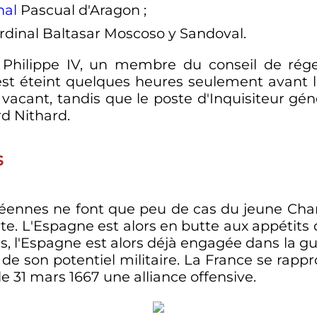
nal
Pascual d'Aragon
;
ardinal Baltasar Moscoso y Sandoval.
e
Philippe
IV
, un membre du conseil de rég
st éteint quelques heures seulement avant le 
 vacant, tandis que le poste d'Inquisiteur gén
rd Nithard.
s
péennes ne font que peu de cas du jeune
Cha
te. L'Espagne est alors en butte aux appétits d
us, l'Espagne est alors déjà engagée dans la 
de son potentiel militaire. La France se rap
 le
31 mars 1667
une alliance offensive.