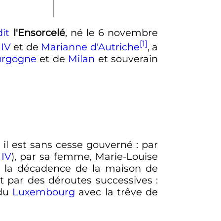
dit
l'Ensorcelé
, né le
6 novembre
[1]
e
IV
et de
Marianne d'Autriche
, a
urgogne
et de
Milan
et souverain
, il est sans cesse gouverné
: par
e
IV
), par sa femme, Marie-Louise
de la décadence de la maison de
t par des déroutes successives
:
 du
Luxembourg
avec la trêve de