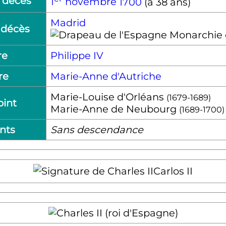
 décès
1
novembre
1700
(à 38 ans)
Madrid
 décès
Monarchie 
re
Philippe
IV
re
Marie-Anne d'Autriche
Marie-Louise d'Orléans
(1679-1689)
oint
Marie-Anne de Neubourg
(1689-1700)
nts
Sans descendance