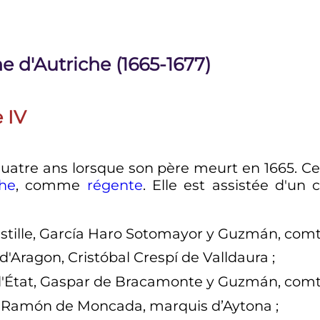
 d'Autriche (1665-1677)
e
IV
uatre ans lorsque son père meurt en 1665. Cel
che
, comme
régente
. Elle est assistée d'un
astille, García Haro Sotomayor y Guzmán, comte
 d'Aragon, Cristóbal Crespí de Valldaura
;
 d'État, Gaspar de Bracamonte y Guzmán, com
én Ramón de Moncada, marquis d’Aytona
;