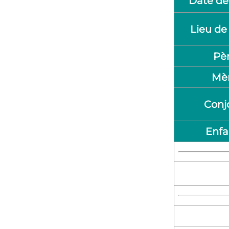
Date de
Lieu de
Pè
Mè
Conj
Enfa