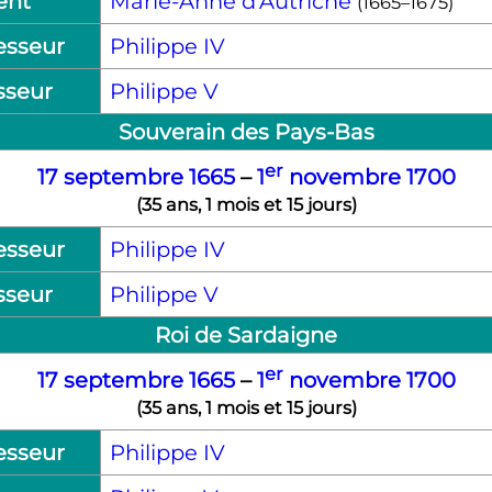
ent
Marie-Anne d'Autriche
(1665–1675)
esseur
Philippe
IV
sseur
Philippe
V
Souverain des Pays-Bas
er
17 septembre
1665
–
1
novembre
1700
(
35 ans, 1 mois et 15 jours
)
esseur
Philippe
IV
sseur
Philippe
V
Roi de Sardaigne
er
17 septembre
1665
–
1
novembre
1700
(
35 ans, 1 mois et 15 jours
)
esseur
Philippe
IV