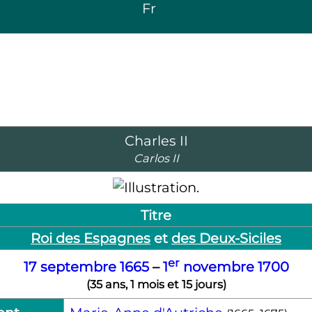
Fr
Charles
II
Carlos
II
Titre
Roi des Espagnes
et
des Deux-Siciles
er
17 septembre
1665
–
1
novembre
1700
(
35 ans, 1 mois et 15 jours
)