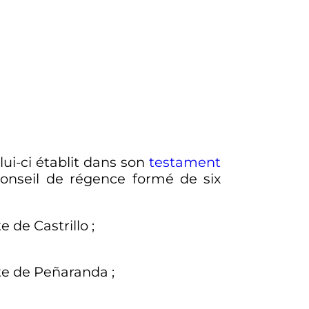
ui-ci établit dans son
testament
 conseil de régence formé de six
 de Castrillo
;
te de Peñaranda
;