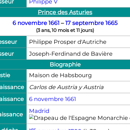
sseur
Philippe
V
Prince des Asturies
6 novembre
1661
–
17 septembre
1665
(
3 ans, 10 mois et 11 jours
)
esseur
Philippe Prosper d'Autriche
sseur
Joseph-Ferdinand de Bavière
Biographie
stie
Maison de Habsbourg
aissance
Carlos de Austria y Austria
aissance
6 novembre
1661
Madrid
aissance
Monarchie 
er