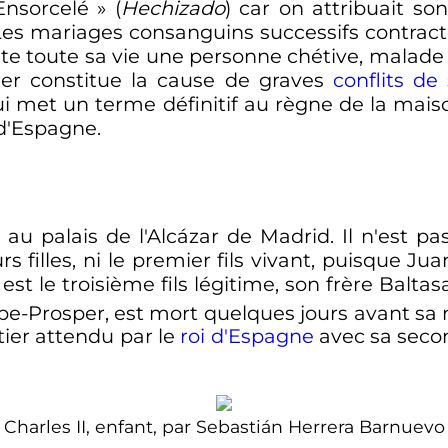
Ensorcelé
» (
Hechizado
) car on attribuait so
Les mariages consanguins successifs contract
este toute sa vie une personne chétive, malade 
tier constitue la cause de graves
conflits de
ui met un terme définitif au règne de la ma
 d'Espagne.
au palais de l'Alcázar de Madrid. Il n'est p
rs filles, ni le premier fils vivant, puisque Ju
l est le troisième fils légitime, son frère Balt
ppe-Prosper, est mort quelques jours avant sa 
itier attendu par le
roi d'Espagne
avec sa seco
Charles II, enfant, par Sebastián Herrera Barnuevo