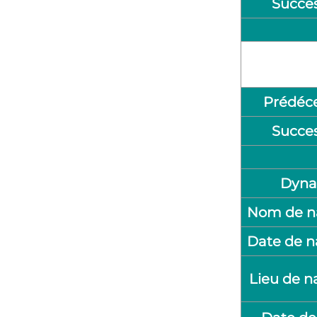
Succe
Prédéc
Succe
Dyna
Nom de n
Date de n
Lieu de n