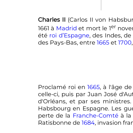
Charles
II
(
Carlos
II
von Habsbu
er
1661
à
Madrid
et mort le
1
nove
été
roi d’Espagne
, des Indes, d
des Pays-Bas, entre
1665
et
1700
Proclamé roi en
1665
, à l'âge d
celle-ci, puis par Juan José d'Au
d'Orléans, et par ses ministre
Habsbourg en Espagne. Les gue
perte de la
Franche-Comté
à la
Ratisbonne de
1684
, invasion fr