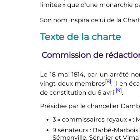
limitée
» que d'une monarchie p
Son nom inspira celui de la Char
Texte de la charte
Commission de rédactio
Le
18 mai 1814
, par un arrêté no
[8]
vingt-deux membres
. Il en éc
[9]
de constitution du 6 avril
.
Présidée par le chancelier Damb
3 «
commissaires royaux
»
: 
9 sénateurs
: Barbé-Marbois,
Sémonville, Sérurier et Vima