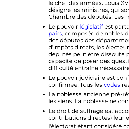
le chef des armées. Louis XVII
désigne les ministres, qui s
Chambre des députés. Les m
Le pouvoir
législatif
est parta
pairs
, composée de nobles d
des députés des département
d’impôts directs, les élect
députés peut être dissoute p
capacité de poser des questi
difficulté entraîne nécessai
Le pouvoir judiciaire est co
confirmée. Tous les
codes
res
La noblesse ancienne pré-rév
les siens. La noblesse ne con
Le droit de suffrage est acc
contributions directes) leur e
l'électorat étant considéré 