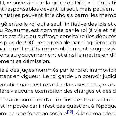
I, «
souverain par la grâce de Dieu
», a l'initi
ont responsables devant lui seul, mais peuvent
inistres peuvent être choisis parmi les mem
gé entre le roi qui a seul l'initiative des lois 
u Royaume, est nommée par le roi (à vie et h
s est élue au suffrage censitaire (les député
eurs plus de 300), renouvelable par cinquième
ar le roi. Les Chambres obtiennent progressive
ons au gouvernement et ainsi le mettre en dif
rement sa démission.
nfié à des juges nommés par le roi et inamovibl
tent en vigueur. Le roi garde un pouvoir judic
olutionnaire est rétablie dans ses titres, mai
fère «
aucune exemption des charges et des de
ordé aux hommes d'au moins trente ans et une
st imposée car il n'est pas question, à l'époque
[12]
comme une fonction sociale
. À la demande 