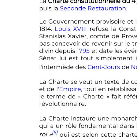
La
Charte constitutionnelle du
4
puis la
Seconde Restauration
.
Le Gouvernement provisoire et l
1814
.
Louis XVIII
refuse la Consti
Stanislas Xavier, comte de Pro
pas concevoir de revenir sur le t
divin depuis
1795
et date les évé
Sénat lui est tout simplement 
l'intermède des
Cent-Jours
de
N
La Charte se veut un texte de 
et de l'
Empire
, tout en rétabliss
le terme de «
Charte
» fait réfé
révolutionnaire.
La Charte instaure une monarch
qui a un rôle fondamental dans l
[5]
roi »
qui est selon cette chart