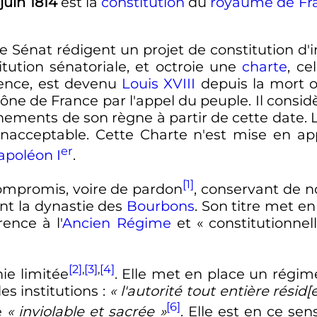
 juin 1814
est la
constitution
du
royaume de Fr
e Sénat rédigent un projet de constitution d'
tution sénatoriale, et octroie
une
charte
, ce
vence, est devenu
Louis XVIII
depuis la mort of
rône de France par l'appel du peuple. Il considè
nements de son règne à partir de cette date. L
inacceptable. Cette Charte n'est mise en ap
er
apoléon
I
.
[1]
compromis, voire de pardon
, conservant de 
ant la dynastie des
Bourbons
. Son titre met e
rence à l'
Ancien Régime
et «
constitutionnel
[2]
,
[3]
,
[4]
ie limitée
. Elle met en place un régim
es institutions
:
« l'autorité tout entière rési
[6]
e
« inviolable et sacrée »
. Elle est en ce se