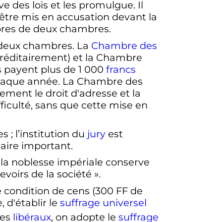
ative des lois et les promulgue. Il
 être mis en accusation devant la
bres de deux chambres.
et deux chambres. La
Chambre des
éréditairement) et la Chambre
s payent plus de 1 000
francs
 chaque année. La Chambre des
ment le droit d'adresse et la
ficulté, sans que cette mise en
es
; l’institution du
jury
est
iaire important.
s la noblesse impériale conserve
voirs de la société
».
 condition de cens (
300 FF
de
, d'établir le
suffrage universel
des
libéraux
, on adopte le
suffrage