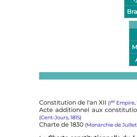
Br
M
er
Constitution de l'an XII
(
I
Empire
,
Acte additionnel aux constituti
(
Cent-Jours
,
1815
)
Charte de 1830
(
Monarchie de Juillet