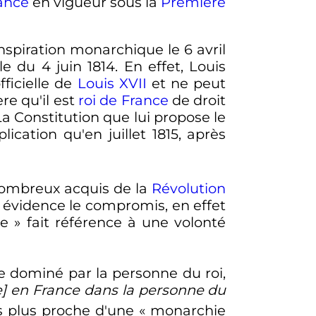
ance
en vigueur sous la
Première
inspiration monarchique le
6 avril
lle du
4 juin 1814
. En effet, Louis
ficielle de
Louis XVII
et ne peut
re qu'il est
roi de France
de droit
a Constitution que lui propose le
plication qu'en
juillet 1815
, après
nombreux acquis de la
Révolution
n évidence le compromis, en effet
le
» fait référence à une volonté
e dominé par la personne du roi,
d[e] en France dans la personne du
ns plus proche d'une «
monarchie