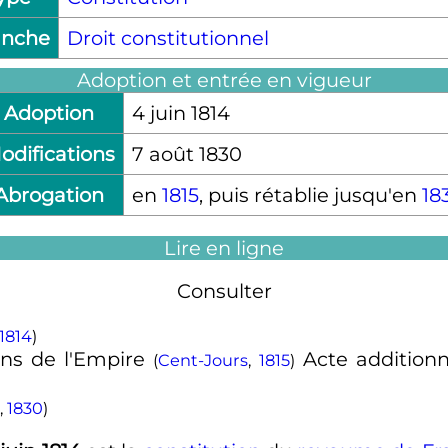
anche
Droit constitutionnel
Adoption et entrée en vigueur
Adoption
4 juin 1814
odifications
7 août 1830
Abrogation
en
1815
, puis rétablie jusqu'en
18
Lire en ligne
Consulter
1814
)
ons de l'Empire
Acte additionn
(
Cent-Jours
,
1815
)
,
1830
)