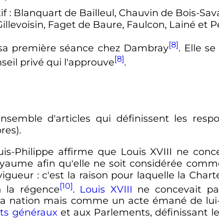
if
: Blanquart de Bailleul, Chauvin de Bois-Sa
llevoisin, Faget de Baure, Faulcon, Lainé et 
[8]
t sa première séance chez Dambray
. Elle se
[8]
seil privé qui l'approuve
.
semble d'articles qui définissent les respo
res).
ouis-Philippe affirme que Louis XVIII ne co
oyaume afin qu'elle ne soit considérée com
vigueur
: c'est la raison pour laquelle la Chart
[10]
à la régence
.
Louis XVIII
ne concevait pa
t la nation mais comme un acte émané de l
ats généraux
et aux Parlements, définissant les