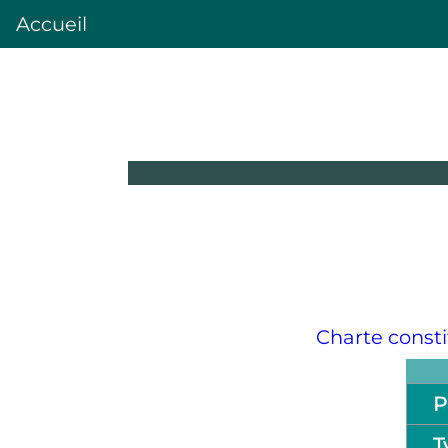
Accueil
Charte consti
P
T