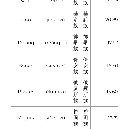
Gin
族
族
基
基
诺
諾
Jino
jīnuò zú
20 899
族
族
德
德
昂
昂
De'ang
déáng zú
17 935
族
族
保
保
安
安
Bonan
bǎoān zú
16 505
族
族
俄
俄
罗
羅
Russes
éluōsī zú
15 609
斯
斯
族
族
裕
裕
固
固
Yugurs
yùgù zú
13 719
族
族