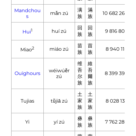
满
滿
Mandchou
mǎn zú
10 682 263
s
族
族
回
回
1
huí zú
9 816 802
Hui
族
族
苗
苗
2
miáo zú
8 940 116
Miao
族
族
维
維
吾
吾
wéiwúěr
Ouïghours
8 399 393
zú
尔
爾
族
族
土
土
家
家
Tujias
tǔjiā zú
8 028 133
族
族
彝
彝
Yi
yí zú
7 762 286
族
族