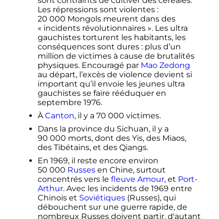
sont contraints de cultiver des céréales.
Les répressions sont violentes
:
20 000 Mongols
meurent dans des
«
incidents révolutionnaires
». Les ultra
gauchistes torturent les habitants, les
conséquences sont dures
: plus d’un
million de victimes à cause de brutalités
physiques. Encouragé par
Mao Zedong
au départ, l’excès de violence devient si
important qu’il envoie les jeunes ultra
gauchistes se faire rééduquer en
septembre 1976
.
À
Canton
, il y a
70 000 victimes
.
Dans la province du Sichuan, il y a
90 000 morts
, dont des Yis, des Miaos,
des Tibétains, et des Qiangs.
En 1969, il reste encore environ
50 000
Russes
en Chine, surtout
concentrés vers le
fleuve Amour
, et
Port-
Arthur
. Avec les incidents de 1969 entre
Chinois et
Soviétiques
(Russes), qui
débouchent sur une guerre rapide, de
nombreux Russes doivent partir, d'autant