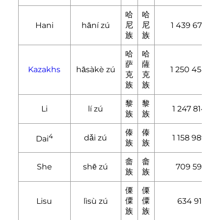
哈
哈
尼
尼
Hani
hāní zú
1 439 673
族
族
哈
哈
萨
薩
Kazakhs
hāsàkè zú
1 250 458
克
克
族
族
黎
黎
Li
lí zú
1 247 814
族
族
傣
傣
4
dǎi zú
1 158 989
Dai
族
族
畲
畲
She
shē zú
709 592
族
族
傈
傈
僳
僳
Lisu
lìsù zú
634 912
族
族