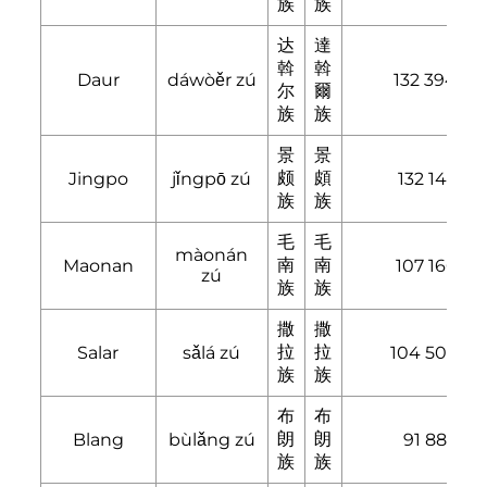
族
族
达
達
斡
斡
Daur
dáwòěr zú
132 394
尔
爾
族
族
景
景
颇
頗
Jingpo
jǐngpō zú
132 143
族
族
毛
毛
màonán
南
南
Maonan
107 166
zú
族
族
撒
撒
拉
拉
Salar
sǎlá zú
104 503
族
族
布
布
朗
朗
Blang
bùlǎng zú
91 882
族
族