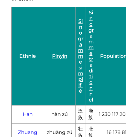
Si
n
Si
o
n
gr
o
a
gr
m
a
m
m
e
Ethnie
Pinyin
m
Population
tr
e
a
si
di
m
ti
pl
o
ifi
n
é
n
el
汉
漢
Han
hàn zú
1 230 117 207
族
族
壮
壯
Zhuang
zhuàng zú
16 178 811
族
族