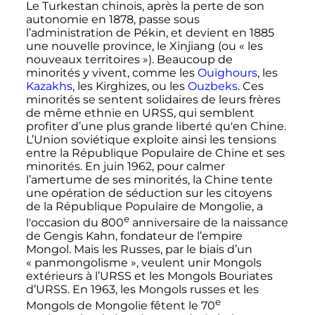
Le Turkestan chinois, après la perte de son
autonomie en 1878, passe sous
l’administration de Pékin, et devient en 1885
une nouvelle province, le Xinjiang (ou «
les
nouveaux territoires
»). Beaucoup de
minorités y vivent, comme les
Ouïghours
, les
Kazakhs
, les Kirghizes, ou les
Ouzbeks
. Ces
minorités se sentent solidaires de leurs frères
de même ethnie en URSS, qui semblent
profiter d’une plus grande liberté qu'en Chine.
L’Union soviétique exploite ainsi les tensions
entre la République Populaire de Chine et ses
minorités. En
juin 1962
, pour calmer
l’amertume de ses minorités, la Chine tente
une opération de séduction sur les citoyens
de la République Populaire de Mongolie, a
e
l'occasion du
800
anniversaire de la naissance
de Gengis Kahn, fondateur de l’empire
Mongol. Mais les Russes, par le biais d’un
«
panmongolisme
», veulent unir Mongols
extérieurs à l’URSS et les Mongols Bouriates
d’URSS. En 1963, les Mongols russes et les
e
Mongols de Mongolie fêtent le
70