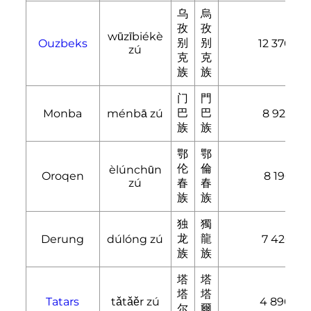
乌
烏
孜
孜
wūzībiékè
别
别
Ouzbeks
12 370
zú
克
克
族
族
门
門
巴
巴
Monba
ménbā zú
8 923
族
族
鄂
鄂
伦
倫
èlúnchūn
Oroqen
8 196
zú
春
春
族
族
独
獨
龙
龍
Derung
dúlóng zú
7 426
族
族
塔
塔
塔
塔
Tatars
tǎtǎěr zú
4 890
尔
爾