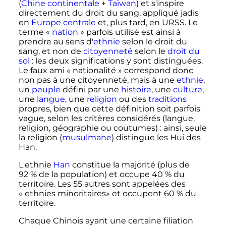
(
Chine continentale
+
Taïwan
) et s'inspire
directement du droit du sang, appliqué jadis
en
Europe centrale
et, plus tard, en URSS. Le
terme «
nation
» parfois utilisé est ainsi à
prendre au sens d'
ethnie
selon le droit du
sang, et non de
citoyenneté
selon le
droit du
sol
: les deux significations y sont distinguées.
Le faux ami «
nationalité
» correspond donc
non pas à une citoyenneté, mais à une
ethnie
,
un
peuple
défini par une
histoire
, une
culture
,
une
langue
, une
religion
ou des
traditions
propres, bien que cette définition soit parfois
vague, selon les critères considérés (langue,
religion, géographie ou coutumes)
: ainsi, seule
la religion (
musulmane
) distingue les Hui des
Han.
L'ethnie
Han
constitue la majorité (plus de
92
% de la population) et occupe 40
% du
territoire. Les 55 autres sont appelées des
«
ethnies minoritaires» et occupent 60
% du
territoire.
Chaque Chinois ayant une certaine filiation