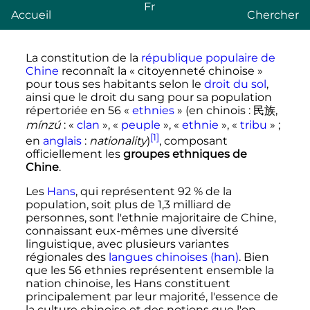
Fr
Accueil
Chercher
La constitution de la
république populaire de
Chine
reconnaît la «
citoyenneté chinoise
»
pour tous ses habitants selon le
droit du sol
,
ainsi que le droit du sang pour sa population
répertoriée en 56 «
ethnies
» (en chinois
: 民族,
mínzú
: «
clan
», «
peuple
», «
ethnie
», «
tribu
»
;
[1]
en
anglais
:
nationality
)
, composant
officiellement les
groupes ethniques de
Chine
.
Les
Hans
, qui représentent 92
% de la
population, soit plus de
1,3 milliard
de
personnes, sont l'ethnie majoritaire de Chine,
connaissant eux-mêmes une diversité
linguistique, avec plusieurs variantes
régionales des
langues chinoises (han)
. Bien
que les 56 ethnies représentent ensemble la
nation chinoise, les Hans constituent
principalement par leur majorité, l'essence de
la culture chinoise et des notions que l'on