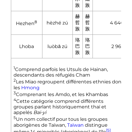
族
族
赫
赫
8
哲
哲
hèzhé zú
4 640
Hezhen
族
族
珞
珞
巴
巴
Lhoba
luòbā zú
2 965
族
族
1
Comprend parfois les Utsuls de Hainan,
descendants des réfugiés Cham
2
Les Miao regroupent différentes ethnies dont
les
Hmong
3
Comprenant les Amdo, et les Khambas
4
Cette catégorie comprend différents
groupes parlant historiquement thaï et
appelés
Bai-yi
5
Un nom collectif pour tous les groupes
aborigènes de Taïwan,
Taïwan
distingue
[5]
même 14 minorités (aborigènes) de l'île
.