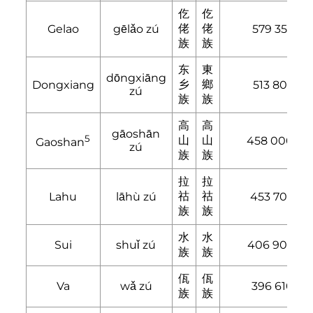
仡
仡
佬
佬
Gelao
gēlǎo zú
579 357
族
族
东
東
dōngxiāng
乡
鄉
Dongxiang
513 805
zú
族
族
高
高
gāoshān
5
山
山
458 000
Gaoshan
zú
族
族
拉
拉
祜
祜
Lahu
lāhù zú
453 705
族
族
水
水
Sui
shuǐ zú
406 902
族
族
佤
佤
Va
wǎ zú
396 610
族
族