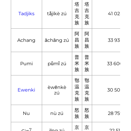
塔
塔
吉
吉
Tadjiks
tǎjíkè zú
41 028
克
克
族
族
阿
阿
昌
昌
Achang
āchāng zú
33 936
族
族
普
普
米
米
Pumi
pǔmǐ zú
33 600
族
族
鄂
鄂
温
温
èwēnkè
Ewenki
30 505
zú
克
克
族
族
怒
怒
Nu
nù zú
28 759
族
族
京
京
7
jīng zú
22 517