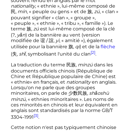
souvent rendu en anglais par le mot
nationality
, «
ethnie
», lui-même composé de
民
,
mín
,
« peuple ou gens »
et de
族
,
zú
,
« clan »
pouvant signifier «
clan
», «
groupe
»,
«
peuple
», «
ethnie
», «
tribu
», «
famille
»). Le
terme
族
,
zú
est lui-même composé de la clé
(
?
,
yǎn
) de la bannière au vent (version
modifiée de
谊
/
誼
,
yì
,
« amitié »
), également
utilisée pour la bannière
旗
,
qí
) et de la
flèche
[2]
(
失
,
shǐ
, symbolisant l'unité du clan
.
La traduction du terme
民族
,
mínzú
dans les
documents officiels chinois (République de
Chine et République populaire de Chine) est
«
ethnie» en français, et
nationality
en anglais.
Lorsqu'on ne parle que des groupes
minoritaires, on parle de
少数民族
,
shǎoshù
mínzú
, «
ethnies minoritaires
». Les noms de
ces minorités en chinois et leur équivalent en
anglais sont standardisés par la norme GB/T
[3]
3304-1991
.
Cette notion n'est pas typiquement chinoise