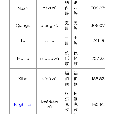
纳
納
6
西
西
nàxī zú
308 839
Naxi
族
族
羌
羌
Qiangs
qiāng zú
306 072
族
族
土
土
Tu
tǔ zú
241 198
族
族
仫
仫
佬
佬
Mulao
mùlǎo zú
207 352
族
族
锡
錫
伯
伯
Xibe
xíbó zú
188 824
族
族
柯
柯
尔
爾
kēěrkèzī
克
克
Kirghizes
160 823
zú
孜
孜