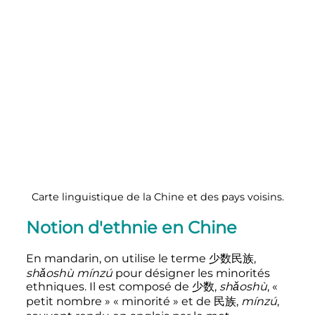
Carte linguistique de la Chine et des pays voisins.
Notion d'ethnie en Chine
En mandarin, on utilise le terme
少数民族
,
shǎoshù mínzú
pour désigner les minorités
ethniques. Il est composé de
少数
,
shǎoshù
,
«
petit nombre »
«
minorité
» et de
民族
,
mínzú
,