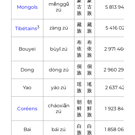
蒙
蒙
měnggǔ
古
古
Mongols
5 813 947
zú
族
族
藏
藏
3
zàng zú
5 416 021
Tibétains
族
族
布
布
依
依
Bouyei
bùyī zú
2 971 460
族
族
侗
侗
Dong
dòng zú
2 960 293
族
族
瑶
瑤
Yao
yáo zú
2 637 421
族
族
朝
朝
cháoxiǎn
鲜
鮮
Coréens
1 923 842
zú
族
族
白
白
Bai
bái zú
1 858 063
族
族