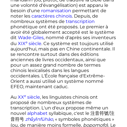
une volonté d'évangélisation) est apparu le
besoin d'une
romanisation
permettant de
noter les
caractères chinois
. Depuis, de
nombreux systèmes de
transcription
phonétique ont été proposés. Le premier à
avoir été globalement accepté est le système
dit
Wade-Giles
, nommé d'après ses inventeurs
e
du
XIX
siècle
. Ce système est toujours utilisé
aujourd'hui, mais pas en Chine continentale. Il
se rencontre surtout dans des éditions
anciennes de livres occidentaux, ainsi que
pour un assez grand nombre de termes
chinois lexicalisés dans les langues
occidentales. L'École française d'Extrême-
Orient a aussi utilisé un système nommé
EFEO, maintenant caduc.
e
Au
XX
siècle
, les linguistes chinois ont
proposé de nombreux systèmes de
transcription. L'un d'eux propose même un
nouvel
alphabet
syllabique, c'est le
注
音
符
號
/注
音符号
zhǔyīnfúhào
, «
symboles phonétiques
»
(ou, de manière moins formelle,
bopomofo
). Le