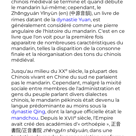
chinois médiéval se termine et quand débute
le mandarin lui-même; cependant, le
Zhōngyuán Yīnyùn
(en)
(
中
原
音
韻
), un livre de
rimes datant de la
dynastie Yuan
, est
généralement considéré comme une pierre
angulaire de l'histoire du mandarin. C'est en ce
livre que l'on voit pour la première fois
apparaitre de nombreuses caractéristiques du
mandarin, telles la disparition de la consonne
finale et la réorganisation des tons du chinois
médiéval.
e
Jusqu'au milieu du
XX
siècle
, la plupart des
Chinois vivant en Chine du sud ne parlaient
pas le mandarin. Cependant, malgré la mixité
sociale entre membres de l'administration et
gens du peuple parlant divers dialectes
chinois, le mandarin pékinois était devenu la
langue prédominante au moins sous la
dynastie Qing
, dont la langue officielle était le
e
mandchou
. Depuis le
XVII
siècle
, l'Empire
avait créé des académies d'«
orthoépie
»,
正
音
書
院
/正音書院
zhēngyīn shūyuàn
, dans une