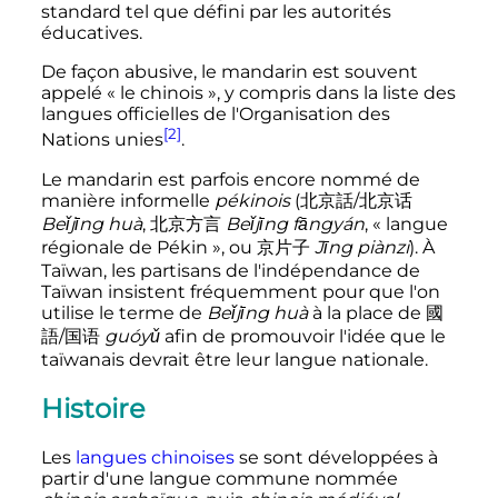
standard tel que défini par les autorités
éducatives.
De façon abusive, le mandarin est souvent
appelé «
le chinois
», y compris dans la liste des
langues officielles de l'Organisation des
[2]
Nations unies
.
Le mandarin est parfois encore nommé de
manière informelle
pékinois
(北京話/北京话
Beǐjīng huà
, 北京方言
Beǐjīng fāngyán
, «
langue
régionale de Pékin
», ou 京片子
Jīng piànzi
). À
Taïwan, les partisans de l'indépendance de
Taïwan insistent fréquemment pour que l'on
utilise le terme de
Beǐjīng huà
à la place de 國
語/国语
guóyǔ
afin de promouvoir l'idée que le
taïwanais devrait être leur langue nationale.
Histoire
Les
langues chinoises
se sont développées à
partir d'une langue commune nommée