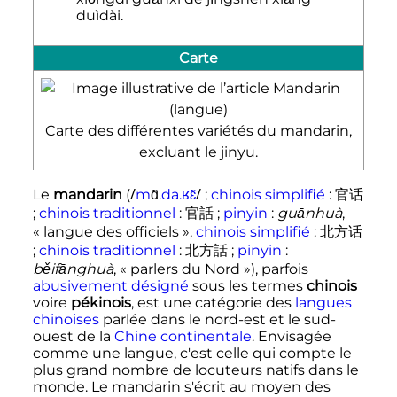
duìdài.
Carte
Carte des différentes variétés du mandarin,
excluant le jinyu.
/
/
Le
mandarin
(
m
ɑ̃
.
d
a
.
ʁ
ɛ̃
;
chinois simplifié
:
官
话
;
chinois traditionnel
:
官話
;
pinyin
:
guānhuà
,
«
langue des officiels
»,
chinois simplifié
:
北
方
话
;
chinois traditionnel
:
北方話
;
pinyin
:
běifānghuà
, «
parlers du Nord
»), parfois
abusivement désigné
sous les termes
chinois
voire
pékinois
, est une catégorie des
langues
chinoises
parlée dans le nord-est et le sud-
ouest de la
Chine continentale
. Envisagée
comme une langue, c'est celle qui compte le
plus grand nombre de locuteurs natifs dans le
monde. Le mandarin s'écrit au moyen des