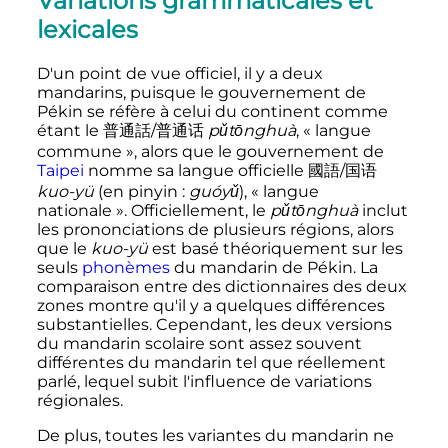
Variations grammaticales et
lexicales
D'un point de vue officiel, il y a deux
mandarins, puisque le gouvernement de
Pékin se réfère à celui du continent comme
étant le 普通話/普通话
pǔtōnghuà
, «
langue
commune
», alors que le gouvernement de
Taipei
nomme sa langue officielle 國語/国语
kuo-yü
(en pinyin
:
guóyǔ
), «
langue
nationale
». Officiellement, le
pǔtōnghuà
inclut
les prononciations de plusieurs régions, alors
que le
kuo-yü
est basé théoriquement sur les
seuls
phonèmes
du mandarin de Pékin. La
comparaison entre des dictionnaires des deux
zones montre qu'il y a quelques différences
substantielles. Cependant, les deux versions
du mandarin scolaire sont assez souvent
différentes du mandarin tel que réellement
parlé, lequel subit l'influence de variations
régionales.
De plus, toutes les variantes du mandarin ne