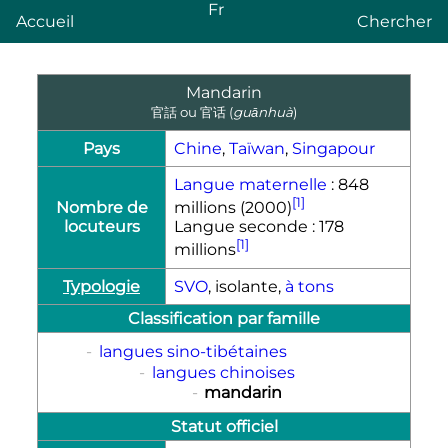
Fr
Accueil
Chercher
Mandarin
官話
ou
官话
(
guānhuà
)
Pays
Chine
,
Taïwan
,
Singapour
Langue maternelle
: 848
[1]
Nombre de
millions (2000)
locuteurs
Langue seconde : 178
[1]
millions
Typologie
SVO
, isolante,
à tons
Classification par famille
-
langues sino-tibétaines
-
langues chinoises
-
mandarin
Statut officiel