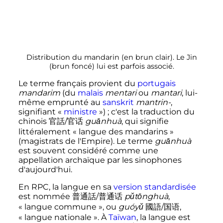
Distribution du mandarin (en brun clair). Le Jin
(brun foncé) lui est parfois associé.
Le terme français provient du
portugais
mandarim
(du
malais
mentari
ou
mantari
, lui-
même emprunté au
sanskrit
mantrin-
,
signifiant «
ministre
»)
; c'est la traduction du
chinois 官話/官话
guānhuà
, qui signifie
littéralement «
langue des mandarins
»
(magistrats de l'Empire). Le terme
guānhuà
est souvent considéré comme une
appellation archaïque par les sinophones
d'aujourd'hui.
En RPC, la langue en sa
version standardisée
est nommée 普通話/普通话
pǔtōnghuà
,
«
langue commune
», ou
guóyǔ
國語/国语,
«
langue nationale
». À
Taïwan
, la langue est