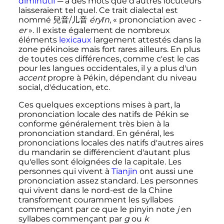
diminutif
─ à des mots que d'autres locuteurs
laisseraient tel quel. Ce trait dialectal est
nommé 兒音/儿音
éryīn
, «
prononciation avec
-
er
». Il existe également de nombreux
éléments
lexicaux
largement attestés dans la
zone pékinoise mais fort rares ailleurs. En plus
de toutes ces différences, comme c'est le cas
pour les langues occidentales, il y a plus d'un
accent
propre à Pékin, dépendant du niveau
social, d'éducation, etc.
Ces quelques exceptions mises à part, la
prononciation locale des natifs de Pékin se
conforme généralement très bien à la
prononciation standard. En général, les
prononciations locales des natifs d'autres aires
du mandarin se différencient d'autant plus
qu'elles sont éloignées de la capitale. Les
personnes qui vivent à
Tianjin
ont aussi une
prononciation assez standard. Les personnes
qui vivent dans le nord-est de la Chine
transforment couramment les syllabes
commençant par ce que le pinyin note
j
en
syllabes commençant par
g
ou
k