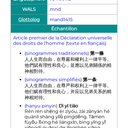
WALS
mnd
Glottolog
mand1415
Échantillon
Article premier de la Déclaration universelle
des droits de l'homme
(
texte en français
)
(
sinogrammes traditionnels
)
第一條
人人生而自由，在尊嚴和權利上一律平等。
他們賦有理性和良心，並應以兄弟關係的精
神相對待。
(
sinogrammes simplifiés
)
第一条
人人生而自由，在尊严和权利上一律平等。
他们赋有理性和良心，并应以兄弟关系的精
神相对待。
(
hanyu pinyin
)
Dì yī tiáo
Rén rén shēng ér zìyóu, zài zūnyán hé
quánlì shàng yīlǜ píngděng. Tāmen
fùyǒu lǐxìng hé liángxīn, bìng yīng yǐ
xiōngdì guānxì de jīngshén xiāng