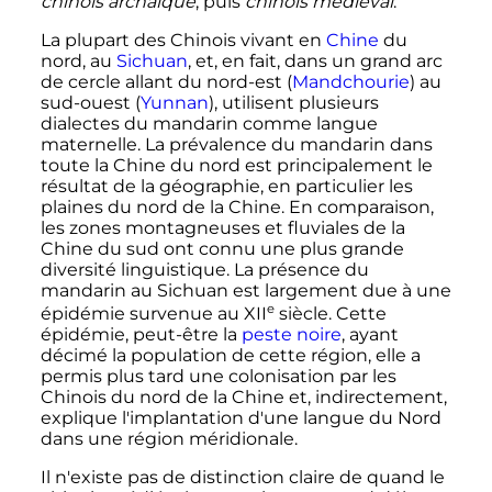
chinois archaïque
, puis
chinois médiéval
.
La plupart des Chinois vivant en
Chine
du
nord, au
Sichuan
, et, en fait, dans un grand arc
de cercle allant du nord-est (
Mandchourie
) au
sud-ouest (
Yunnan
), utilisent plusieurs
dialectes du mandarin comme langue
maternelle. La prévalence du mandarin dans
toute la Chine du nord est principalement le
résultat de la géographie, en particulier les
plaines du nord de la Chine. En comparaison,
les zones montagneuses et fluviales de la
Chine du sud ont connu une plus grande
diversité linguistique. La présence du
mandarin au Sichuan est largement due à une
e
épidémie survenue au
XII
siècle
. Cette
épidémie, peut-être la
peste noire
, ayant
décimé la population de cette région, elle a
permis plus tard une colonisation par les
Chinois du nord de la Chine et, indirectement,
explique l'implantation d'une langue du Nord
dans une région méridionale.
Il n'existe pas de distinction claire de quand le