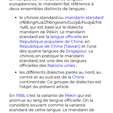
européennes, le
mandarin
fait référence à
deux ensembles distincts de langues
:
le
chinois standard
ou
mandarin standard
(
Pǔtōnghuà/Zhōngwén/Guóyǔ/Huáyǔ/Hà
nyǔ
), qui est basé sur le dialecte
mandarin de Pékin. Le mandarin
standard est la
langue officielle
en
République populaire de Chine
, en
République de Chine (Taïwan)
et l'une
des quatre langues de
Singapour
. Le
chinois
, en pratique le mandarin
standard, est une des six langues
officielles des
Nations unies
;
les différents dialectes parlés au nord, au
centre et au sud-est de la
Chine
continentale. Ce groupe de dialectes est
l'objet du présent article.
En
1956
, c'est la variante de
Pékin
qui est
promue au rang de langue officielle. On la
considère souvent comme la variante
standard de cette langue. Le mandarin de