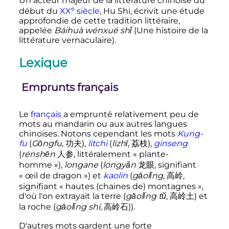
Un acteur majeur de la littérature chinoise du
e
début du
XX
siècle
, Hu Shi, écrivit une étude
approfondie de cette tradition littéraire,
appelée
Báihuà wénxué shǐ
(Une histoire de la
littérature vernaculaire).
Lexique
Emprunts français
Le
français
a emprunté relativement peu de
mots au mandarin ou aux autres langues
chinoises. Notons cependant les mots
Kung-
fu
(
Gōngfu
, 功夫),
litchi
(
lìzhī
, 荔枝),
ginseng
(
rénshēn
人参, littéralement «
plante-
homme
»),
longane
(
lóngyǎn
龙眼, signifiant
«
œil de dragon
») et
kaolin
(
gāolǐng
, 高岭,
signifiant «
hautes (chaines de) montagnes
»,
d'où l'on extrayait la terre (
gāolǐng tǔ
, 高岭土) et
la roche (
gāolǐng shí
, 高岭石)).
D'autres mots gardent une forte