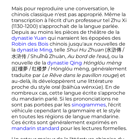
Mais pour reproduire une conversation, le
chinois classique n'est pas approprié. Même la
transcription à l'écrit d'un professeur tel Zhu Xi
(1130-1200) s'approchait de la langue parlée.
Depuis au moins les pièces de théâtre de la
dynastie Yuan
qui narraient les épopées des
Robin des Bois
chinois jusqu'aux nouvelles de
la
dynastie Ming
, telle
Shui Hu Zhuan
(
水
滸
傳
/
水浒传 / Shuǐhǔ Zhuàn,
Au bord de l'eau
), ou la
nouvelle de la
dynastie Qing
Hónglóu mèng
(
紅
樓
夢
/ 红楼梦 / Hónglóu mèng, généralement
traduite par
Le Rêve dans le pavillon rouge
) et
au-delà, ils développèrent une littérature
proche du style oral (báihùa wénxúe). En de
nombreux cas, cette langue écrite s'approche
du mandarin parlé. Si les prononciations ne
sont pas portées par les
sinogrammes
, l'écrit
véhicule cependant la grammaire et le style
en toutes les régions de langue mandarine.
Ces écrits sont généralement exprimés en
mandarin standard
pour les lectures formelles.