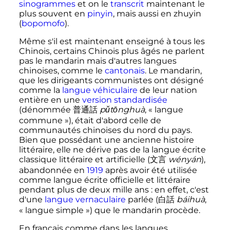
sinogrammes
et on le
transcrit
maintenant le
plus souvent en
pinyin
, mais aussi en zhuyin
(
bopomofo
).
Même s'il est maintenant enseigné à tous les
Chinois, certains Chinois plus âgés ne parlent
pas le mandarin mais d'autres langues
chinoises, comme le
cantonais
. Le mandarin,
que les dirigeants communistes ont désigné
comme la
langue véhiculaire
de leur nation
entière en une
version standardisée
(dénommée 普通話
pǔtōnghuà
, «
langue
commune
»), était d'abord celle de
communautés chinoises du nord du pays.
Bien que possédant une ancienne histoire
littéraire, elle ne dérive pas de la langue écrite
classique littéraire et artificielle (文言
wényán
),
abandonnée en
1919
après avoir été utilisée
comme langue écrite officielle et littéraire
pendant plus de deux mille ans
: en effet, c'est
d'une
langue vernaculaire
parlée (白話
báihuà
,
«
langue simple
») que le mandarin procède.
En français comme dans les langues