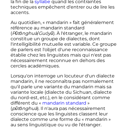
la fin de la
syllabe
quand les contraintes
techniques empêchent d'entrer ou de lire les
accents.
Au quotidien, «
mandarin
» fait généralement
référence au mandarin standard
(
Pǔtōnghuà
/
Guóyǔ
). À l'étranger, le mandarin
constitue un groupe de dialectes, dont
l'intelligibilité mutuelle est variable. Ce groupe
de parlers est l'objet d'une reconnaissance
établie chez les linguistes mais qui n'est pas
nécessairement reconnue en dehors des
cercles académiques.
Lorsqu'on interroge un locuteur d'un dialecte
mandarin, il ne reconnaîtra pas normalement
qu'il parle une variante du mandarin mais sa
variante locale (dialecte du Sichuan, dialecte
du nord-est, etc.), en le considérant comme
différent du «
mandarin standard
»
(
pǔtōnghuà
). Il n'aura pas nécessairement
conscience que les linguistes classent leur
dialecte comme une forme du «
mandarin
»
au sens linguistique ou vu de l'étranger.