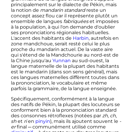
principalement sur le dialecte de Pékin, mais
la notion de
mandarin standard
reste un
concept assez flou car il représente plutôt un
ensemble de langues
fabriquées
et imposées
à la population, à qui l'on demande d'oublier
ses prononciations régionales habituelles.
L'accent des habitants de
Harbin
, autrefois en
zone mandchoue, serait resté celui le plus
proche du mandarin actuel. De la vaste aire
qui s'étend de la Mandchourie au nord-est de
la Chine jusqu'au
Yunnan
au sud-ouest, la
langue maternelle de la plupart des habitants
est le mandarin (dans son sens général), mais
ces langues maternelles diffèrent toutes dans
la prononciation, le vocabulaire et même
parfois la grammaire, de la langue enseignée.
Spécifiquement, conformément à la langue
des natifs de Pékin, la plupart des locuteurs se
conforment bien à la prononciation standard
des consonnes rétroflexes (notées par
zh
,
ch
,
sh
et
ri
en
pinyin
), mais ils ajoutent souvent le
-
er
final ─ communément utilisé comme