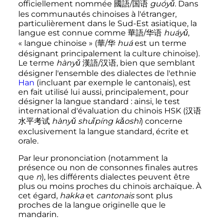
officiellement nommée 國語/国语
guóyǔ
. Dans
les communautés chinoises à l'étranger,
particulièrement dans le Sud-Est asiatique, la
langue est connue comme 華語/华语
huáyǔ
,
«
langue chinoise
» (華/华
huá
est un terme
désignant principalement la culture chinoise).
Le terme
hànyǔ
漢語/汉语, bien que semblant
désigner l'ensemble des dialectes de l'ethnie
Han
(incluant par exemple le cantonais), est
en fait utilisé lui aussi, principalement, pour
désigner la langue standard
: ainsi, le test
international d'évaluation du chinois HSK (汉语
水平考试
hànyǔ shuǐpíng kǎoshì
) concerne
exclusivement la langue standard, écrite et
orale.
Par leur prononciation (notamment la
présence ou non de consonnes finales autres
que
n
), les différents dialectes peuvent être
plus ou moins proches du chinois archaïque. À
cet égard,
hakka
et
cantonais
sont plus
proches de la langue originelle que le
mandarin.