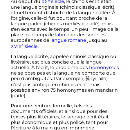
e
Au début du
XX
siècle
, le chinois écrit était
une langue originale (chinois classique, écrit),
et nettement distincte de la langue parlée. À
l'origine, celle-ci fut pourtant proche de la
langue parlée (chinois médiéval, parlé), mais
s'en écarta avec le temps, un peu l'image de la
place qu'occupa le
latin
dans les sociétés
européennes de
langue romane
jusqu'au
e
XVIII
siècle
.
La langue écrite, appelée chinois classique ou
littéraire, est plus concise que la langue
actuelle. À l'écrit, le problème des
homonymes
ne se pose pas et la langue ne comporte que
peu d'ambiguïtés. Par exemple,
翼
(yì, aile)
n'est pas ambigu en chinois écrit, mais
possède environ 75 homonymes en mandarin
(parlé).
Pour une écriture formelle, tels des
documents officiels, et ainsi que pour des
textes plus littéraires, le langage écrit était
plus économique et plus policé, tant pour
l'écriture à la main qu'en imprimerie.