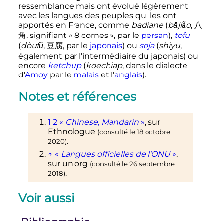
ressemblance mais ont évolué légèrement
avec les langues des peuples qui les ont
apportés en France, comme
badiane
(
bājiǎo
, 八
角, signifiant «
8 cornes
», par le
persan
),
tofu
(
dòufǔ
, 豆腐, par le
japonais
) ou
soja
(
shiyu
,
également par l'intermédiaire du japonais) ou
encore
ketchup
(
koechiap
, dans le dialecte
d'
Amoy
par le
malais
et l'
anglais
).
Notes et références
1
2
«
Chinese, Mandarin
»
, sur
Ethnologue
(consulté le
18 octobre
.
2020
)
↑
«
Langues officielles de l'ONU
»
,
sur
un.org
(consulté le
26 septembre
.
2018
)
Voir aussi