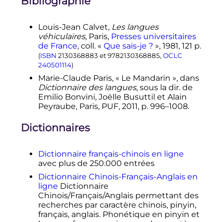
Bibliographie
Louis-Jean
Calvet
,
Les langues
véhiculaires
, Paris,
Presses universitaires
de France
,
coll.
«
Que sais-je ?
»,
1981
, 121
p.
(
ISBN
2130368883
et
9782130368885
,
OCLC
240501114
)
Marie-Claude Paris, «
Le Mandarin
», dans
Dictionnaire des langues
, sous la dir. de
Emilio Bonvini, Joëlle Busuttil et Alain
Peyraube, Paris, PUF, 2011, p. 996–1008.
Dictionnaires
Dictionnaire français-chinois en ligne
avec plus de 250.000 entrées
Dictionnaire Chinois-Français-Anglais en
ligne
Dictionnaire
Chinois/Français/Anglais permettant des
recherches par caractère chinois, pinyin,
français, anglais. Phonétique en pinyin et