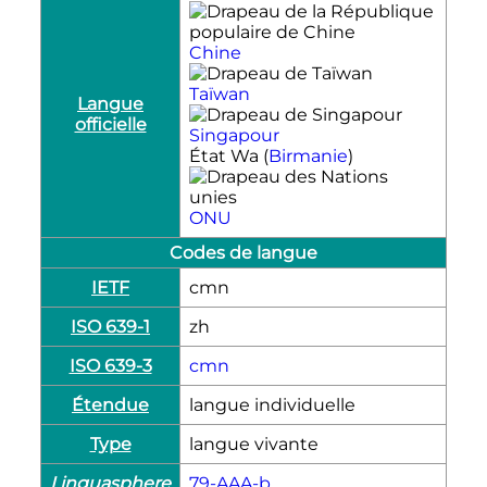
Chine
Taïwan
Langue
officielle
Singapour
État Wa (
Birmanie
)
ONU
Codes de langue
IETF
cmn
ISO 639-1
zh
ISO 639-3
cmn
Étendue
langue individuelle
Type
langue vivante
Linguasphere
79-AAA-b