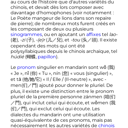
au cours de l'histoire que d'autres variétés du
chinois, et devait dès lors composer avec
davantage d'homophones (voir notamment
:
Le Poète mangeur de lions dans son repaire
de pierre); de nombreux mots furent créés en
les composant de deux ou plusieurs
sinogrammes
, ou en ajoutant un
affixes
tel
lao-
(
老
),
-zi
(
子
),
-(e)r
(
儿
／
兒
), et
-tou
(
头
／
頭
). Il existe
cependant des mots qui ont été
polysyllabiques depuis le chinois archaïque, tel
húdié
(
蝴
蝶
,
papillon
).
Le
pronom
singulier en mandarin sont wǒ (
我
)
«
Je
», nǐ (
你
) «
Tu
», nín (
您
) «
vous (singulier)
»,
et tā (
他
/
她
/
它
) «
Il / Elle / (Il-neutre)
», avec -
men(
们
／
門
) ajouté pour donner le pluriel. De
plus, il existe une distinction entre le pronom
pluriel de la première personne zánmen (
咱
(
们
／
門
), qui inclut celui qui écoute, et wǒmen (
我
(
们
／
門
), qui exclut celui qui écoute. Les
dialectes du mandarin ont une utilisation
quasi-équivalente de ces pronoms, mais pas
nécessairement les autres variétés de
chinois