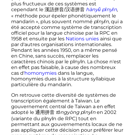
plus fructueux de ces systèmes est
cependant le
漢
語
拼
音
/汉语拼音
hànyǔ pīnyīn
,
«
méthode pour épeler phonétiquement le
mandarin
», plus souvent nommé
pīnyīn
, qui a
été accepté comme système de transcription
officiel pour la langue chinoise par la RPC en
1958 et ensuite par les
Nations unies
ainsi que
par d'autres organisations internationales.
Pendant les années 1950, on a même pensé
en Chine, sans succès, remplacer les
caractères chinois par le pīnyīn. La chose n'est
en effet pas faisable, à cause des nombreux
cas d'
homonymies
dans la langue,
homonymies dues à la structure syllabique
particulière du mandarin.
On retrouve cette diversité de systèmes de
transcription également à Taïwan. Le
gouvernement central de Taïwan a en effet
adopté le
通
用
拼
音
tōngyòng pīnyīn
en 2002
(variante du pīnyīn de RPC) tout en
permettant aux gouvernements locaux de ne
pas appliquer cette décision pour préférer leur