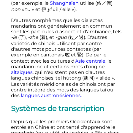
(par exemple, le
Shanghaïen
utilise (
侬
／
儂
)
non
«
tu
» et
伊
yi
«
il / elle
»).
D'autres morphèmes que les dialectes
mandarins ont généralement en commun
sont les particules d'aspect et d'ambiance, tels
-le
(
了
),
-zhe
(
着
), et
-guo
(
过
／
過
). D'autres
variétés de chinois utilisent par contre
d'autres mots pour ces contextes (par
exemple en cantonais
咗
et 緊). De par le
contact avec les cultures d'
Asie centrale
, le
mandarin inclut certains mots d'origine
altaïques
, qui n'existent pas en d'autres
langues chinoises, tel hútong (
胡
同
) «
allée
».
Les variétés méridionales de chinois ont par
contre intégré des mots des langues tai ou
des
langues austronésiennes
.
Systèmes de transcription
Depuis que les premiers Occidentaux sont
entrés en Chine et ont tenté d'apprendre le
mandarin (ou, plutôt, de traduire la Bible dans