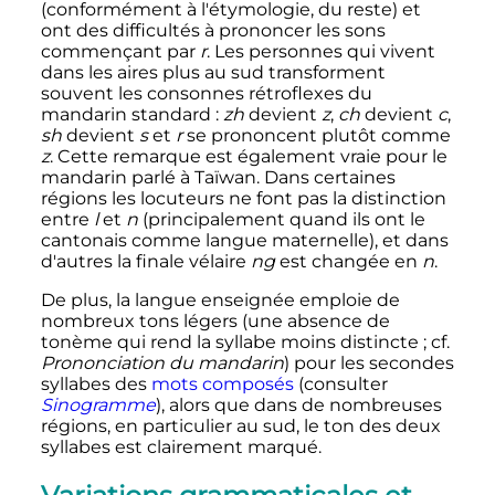
(conformément à l'étymologie, du reste) et
ont des difficultés à prononcer les sons
commençant par
r
. Les personnes qui vivent
dans les aires plus au sud transforment
souvent les consonnes rétroflexes du
mandarin standard
:
zh
devient
z
,
ch
devient
c
,
sh
devient
s
et
r
se prononcent plutôt comme
z
. Cette remarque est également vraie pour le
mandarin parlé à Taïwan. Dans certaines
régions les locuteurs ne font pas la distinction
entre
l
et
n
(principalement quand ils ont le
cantonais comme langue maternelle), et dans
d'autres la finale vélaire
ng
est changée en
n
.
De plus, la langue enseignée emploie de
nombreux tons légers (une absence de
tonème qui rend la syllabe moins distincte
; cf.
Prononciation du mandarin
) pour les secondes
syllabes des
mots composés
(consulter
Sinogramme
), alors que dans de nombreuses
régions, en particulier au sud, le ton des deux
syllabes est clairement marqué.