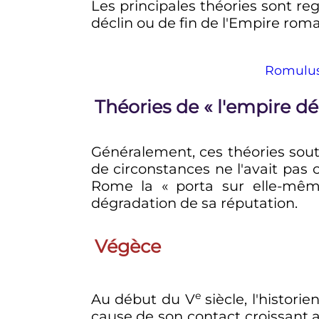
Les principales théories sont r
déclin ou de fin de l'Empire roma
Romulus
Théories de «
l'empire d
Généralement, ces théories sou
de circonstances ne l'avait pas
Rome la «
porta sur elle-mê
dégradation de sa réputation.
Végèce
e
Au début du
V
siècle
, l'histor
cause de son contact croissant a