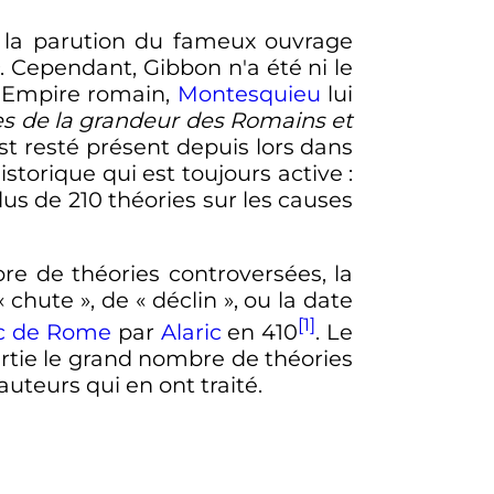
la parution du fameux ouvrage
. Cependant, Gibbon n'a été ni le
 l'Empire romain,
Montesquieu
lui
es de la grandeur des Romains et
st resté présent depuis lors dans
historique qui est toujours active
:
s de 210 théories sur les causes
re de théories controversées, la
«
chute
», de «
déclin
», ou la date
[1]
c de Rome
par
Alaric
en 410
. Le
rtie le grand nombre de théories
uteurs qui en ont traité.