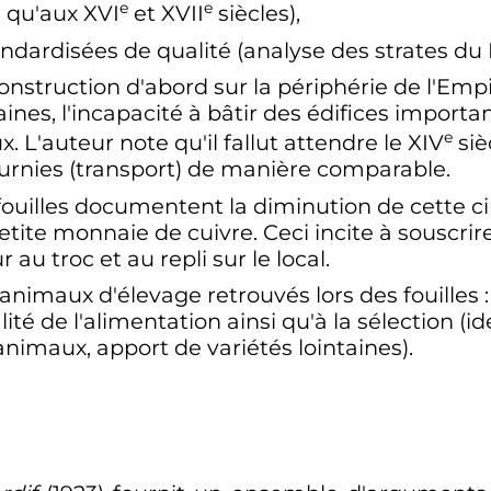
e
e
é qu'aux
XVI
et
XVII
siècles
),
andardisées de qualité (analyse des strates du 
construction d'abord sur la périphérie de l'Empi
aines, l'incapacité à bâtir des édifices impor
e
x. L'auteur note qu'il fallut attendre le
XIV
siè
fournies (transport) de manière comparable.
 fouilles documentent la diminution de cette ci
petite monnaie de cuivre. Ceci incite à souscri
 au troc et au repli sur le local.
s animaux d'élevage retrouvés lors des fouilles
alité de l'alimentation ainsi qu'à la sélection (i
imaux, apport de variétés lointaines).