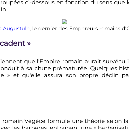
egroupées ci-dessous en fonction du sens que
in.
 Augustule
, le dernier des Empereurs romains d'
écadent
»
tiennent que l'Empire romain aurait survécu 
 conduit à sa chute prématurée. Quelques his
me
» et qu'elle assura son propre déclin pa
ien romain Végèce formule une théorie selon l
vec les barbares, entraînant une «
barbarisat