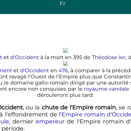
Fr
t
et
d'Occident
à la mort en 395 de
Théodose Ier
, 
rient
et
d'Occident
en
476
, à comparer à la précé
ont ravagé l'Ouest de l'Empire plus que Constanti
 le domaine gallo-romain dirigé par une autorité s
ent encore non conquises par le
royaume vandale
dérouleront plus tard.
Occident
, ou la
chute de l'Empire romain
, se 
 l'effondrement de l'
Empire romain d'Occid
ule
, dernier
empereur
de l'Empire romain d'
 période.