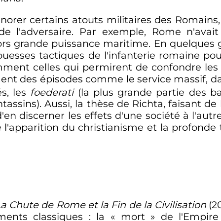
ignorer certains atouts militaires des Romain
 de l'adversaire. Par exemple, Rome n'avai
lors grande puissance maritime. En quelques
rouesses tactiques de l'infanterie romaine pour
ment celles qui permirent de confondre les 
nt des épisodes comme le service massif, da
s, les
foederati
(la plus grande partie des 
ntassins). Aussi, la thèse de Richta, faisant d
 d'en discerner les effets d'une société à l'au
'apparition du christianisme et la profond
a Chute de Rome et la Fin de la Civilisation
(20
ents classiques
: la «
mort
» de l'Empire