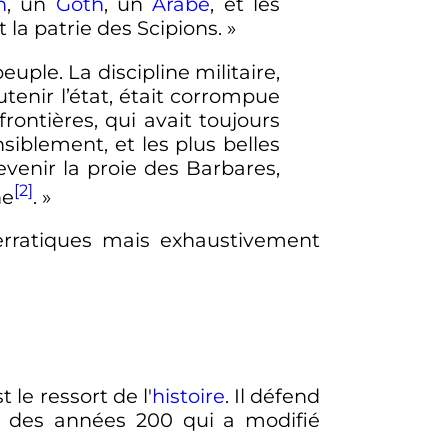
n
, un
Goth
, un
Arabe
, et les
a patrie des Scipions. »
uple. La discipline militaire,
utenir l’état, était corrompue
rontières, qui avait toujours
siblement, et les plus belles
evenir la proie des Barbares,
[2]
ne
. »
erratiques mais exhaustivement
t le ressort de l'
histoire
. Il défend
r des années 200 qui a modifié