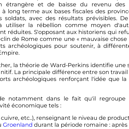
asion étrangère et de baisse du revenu des
 long terme aux bases fiscales des province
s soldats, avec des résultats prévisibles. 
 à utiliser la rébellion comme moyen d'a
nt réduites. S'opposant aux historiens qui ref
déclin de Rome comme une «
mauvaise chose
ts archéologiques pour soutenir, à différent
Empire.
ther, la théorie de Ward-Perkins identifie une
nitif. La principale différence entre son trava
orts archéologiques renforçant l'idée que l
ide notamment dans le fait qu'il regroupe
ivité économique tels
:
uivre, etc..), renseignant le niveau de product
u
Groenland
durant la période romaine
: après