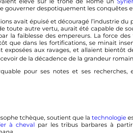
avaient élevé sur le trône de Rome un
Syrie
de gouverner despotiquement les conquêtes et l
ons avait épuisé et découragé l’industrie du pe
 de toute autre vertu, aurait été capable de so
par la faiblesse des empereurs. La force des f
ôt que dans les fortifications, se minait insen
t exposées aux ravages, et allaient bientôt d
ercevoir de la décadence de la grandeur romai
rquable pour ses notes et ses recherches, 
osophe tchèque, soutient que la
technologie
es
fer à cheval
par les tribus barbares à parti
mana
.