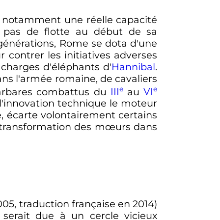
s, notamment une réelle capacité
t pas de flotte au début de sa
 générations, Rome se dota d'une
 contrer les initiatives adverses
charges d'éléphants d'
Hannibal
.
ns l'armée romaine, de cavaliers
e
e
barbares combattus du
III
au
VI
e l'innovation technique le moteur
tre, écarte volontairement certains
e transformation des mœurs dans
05, traduction française en 2014)
 serait due à un cercle vicieux