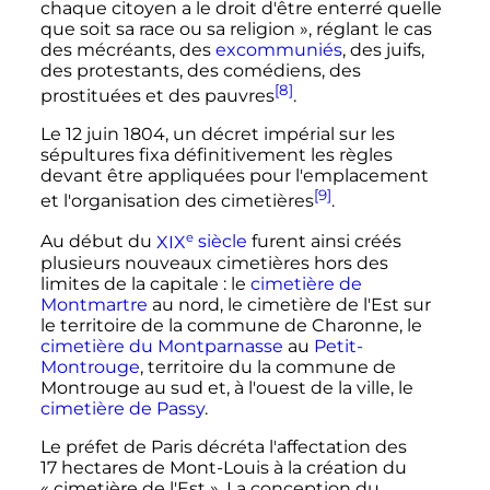
chaque citoyen a le droit d'être enterré quelle
que soit sa race ou sa religion »
, réglant le cas
des mécréants, des
excommuniés
, des juifs,
des protestants, des comédiens, des
[8]
prostituées et des pauvres
.
Le
12 juin 1804
, un décret impérial sur les
sépultures fixa définitivement les règles
devant être appliquées pour l'emplacement
[9]
et l'organisation des cimetières
.
e
Au début du
XIX
siècle
furent ainsi créés
plusieurs nouveaux cimetières hors des
limites de la capitale
: le
cimetière de
Montmartre
au nord, le cimetière de l'Est sur
le territoire de la commune de Charonne, le
cimetière du Montparnasse
au
Petit-
Montrouge
, territoire du la commune de
Montrouge au sud et, à l'ouest de la ville, le
cimetière de Passy
.
Le préfet de Paris décréta l'affectation des
17
hectares
de Mont-Louis à la création du
«
cimetière de l'Est
». La conception du