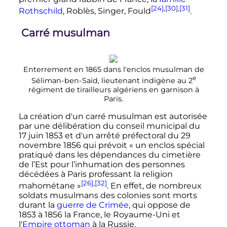
[24]
,
[30]
,
[31]
Rothschild
, Roblès, Singer, Fould
.
Carré musulman
Enterrement en 1865 dans l'enclos musulman de
e
Séliman-ben-Saïd, lieutenant indigène au
2
régiment
de tirailleurs algériens en garnison à
Paris.
La création d'un carré musulman est autorisée
par une délibération du conseil municipal du
17 juin 1853
et d'un arrêté préfectoral du
29
novembre 1856
qui prévoit «
un enclos spécial
pratiqué dans les dépendances du cimetière
de l’Est pour l’inhumation des personnes
décédées à Paris professant la religion
[26]
,
[32]
mahométane
»
. En effet, de nombreux
soldats musulmans des colonies sont morts
durant la
guerre de Crimée
, qui oppose de
1853 à 1856 la France, le Royaume-Uni et
l'
Empire ottoman
à la Russie.