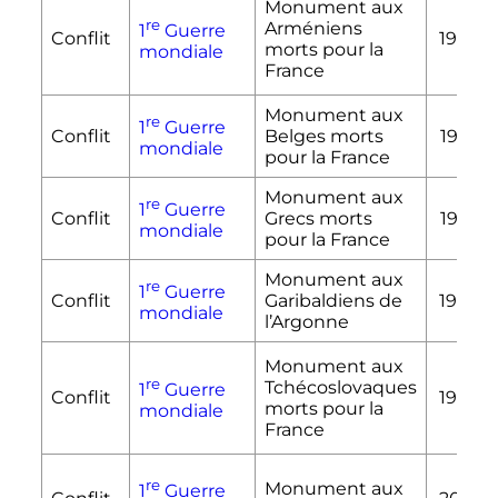
Monument aux
re
Arméniens
1
Guerre
Conflit
1978
morts pour la
mondiale
France
Monument aux
re
1
Guerre
Conflit
Belges morts
1922
mondiale
pour la France
Monument aux
re
1
Guerre
Conflit
Grecs morts
1953
mondiale
pour la France
Monument aux
re
1
Guerre
Conflit
Garibaldiens de
1934
mondiale
l’Argonne
Monument aux
re
Tchécoslovaques
1
Guerre
Conflit
1934
morts pour la
mondiale
France
re
Monument aux
1
Guerre