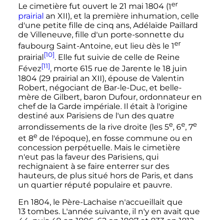
er
Le cimetière fut ouvert le
21 mai 1804
(
1
prairial
an
XII
), et la première inhumation, celle
d'une petite fille de cinq ans, Adélaïde Paillard
de Villeneuve, fille d'un porte-sonnette du
er
faubourg Saint-Antoine, eut lieu dès le
1
[10]
prairial
. Elle fut suivie de celle de Reine
[11]
Févez
, morte 615 rue de Jarente le
18 juin
1804
(
29 prairial an
XII
), épouse de Valentin
Robert, négociant de Bar-le-Duc, et belle-
mère de Gilbert, baron Dufour, ordonnateur en
chef de la Garde impériale. Il était à l'origine
destiné aux Parisiens de l'un des quatre
e
e
e
arrondissements de la rive droite (les
5
,
6
,
7
e
et
8
de l'époque), en fosse commune ou en
concession perpétuelle. Mais le cimetière
n'eut pas la faveur des Parisiens, qui
rechignaient à se faire enterrer sur des
hauteurs, de plus situé hors de Paris, et dans
un quartier réputé populaire et pauvre.
En 1804, le Père-Lachaise n'accueillait que
13 tombes
. L'année suivante, il n'y en avait que