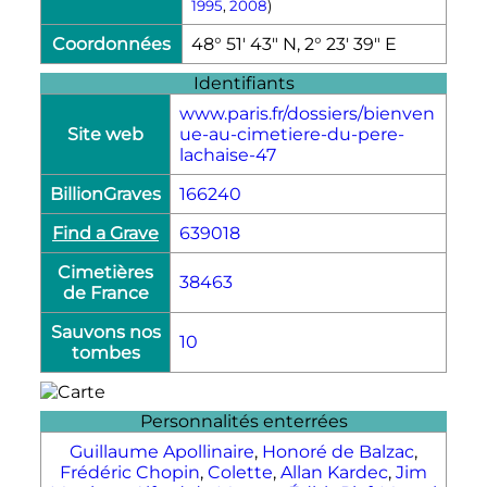
1995
,
2008
)
Coordonnées
48° 51′ 43″ N, 2° 23′ 39″ E
Identifiants
www.paris.fr/dossiers/bienven
Site web
ue-au-cimetiere-du-pere-
lachaise-47
BillionGraves
166240
Find a Grave
639018
Cimetières
38463
de France
Sauvons nos
10
tombes
Personnalités enterrées
Guillaume Apollinaire
,
Honoré de Balzac
,
Frédéric Chopin
,
Colette
,
Allan Kardec
,
Jim