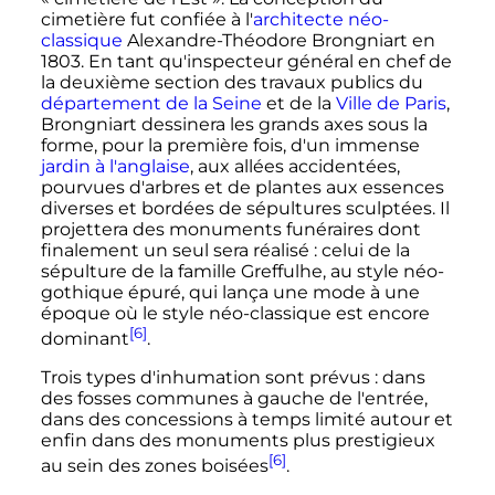
cimetière fut confiée à l'
architecte
néo-
classique
Alexandre-Théodore Brongniart en
1803. En tant qu'inspecteur général en chef de
la deuxième section des travaux publics du
département de la Seine
et de la
Ville de Paris
,
Brongniart dessinera les grands axes sous la
forme, pour la première fois, d'un immense
jardin à l'anglaise
, aux allées accidentées,
pourvues d'arbres et de plantes aux essences
diverses et bordées de sépultures sculptées. Il
projettera des monuments funéraires dont
finalement un seul sera réalisé
: celui de la
sépulture de la famille Greffulhe, au style néo-
gothique épuré, qui lança une mode à une
époque où le style néo-classique est encore
[6]
dominant
.
Trois types d'inhumation sont prévus
: dans
des fosses communes à gauche de l'entrée,
dans des concessions à temps limité autour et
enfin dans des monuments plus prestigieux
[6]
au sein des zones boisées
.