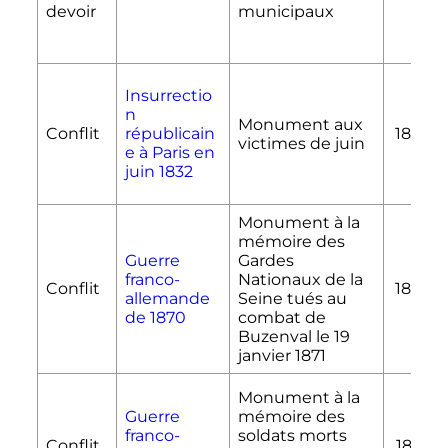
devoir
municipaux
Insurrectio
n
Monument aux
Conflit
républicain
1836
victimes de juin
e à Paris en
juin 1832
Monument à la
mémoire des
Guerre
Gardes
franco-
Nationaux de la
Conflit
1879
allemande
Seine tués au
de 1870
combat de
Buzenval le
19
janvier 1871
Monument à la
Guerre
mémoire des
franco-
soldats morts
Conflit
1877