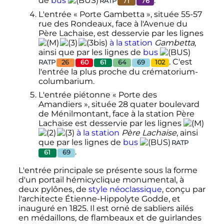
de
bus
.
RATP
71
76
L'entrée «
Porte Gambetta
», située 55-57
rue des Rondeaux, face à l'Avenue du
Père Lachaise, est desservie par les lignes
à la station
Gambetta
,
ainsi que par les lignes de
bus
. C'est
RATP
26
60
61
64
69
102
l'entrée la plus proche du crématorium-
columbarium.
L'entrée piétonne «
Porte des
Amandiers
», située 28 quater boulevard
de Ménilmontant, face à la station Père
Lachaise est desservie par les lignes
à la station
Père Lachaise
, ainsi
que par les lignes de
bus
RATP
.
61
69
L'entrée principale se présente sous la forme
d'un portail hémicyclique monumental, à
deux pylônes, de
style néoclassique
, conçu par
l'architecte Étienne-Hippolyte Godde, et
inauguré en 1825. Il est orné de sabliers ailés
en médaillons, de flambeaux et de guirlandes