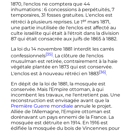
1870, l'enclos ne comptera que 44
inhumations
: 6 concessions à perpétuités, 7
temporaires, 31 fosses gratuites. L'enclos est
er
rétréci à plusieurs reprises. Le
1
mars 1871
,
une partie inutilisée de l'enclos est affecté au
culte israélite qui était à l'étroit dans la division
87 qui était consacrée aux juifs de 1865 à 1882.
La loi du
14 novembre 1881
interdit les carrés
[35]
confessionnels
. La clôture de l'enclos
musulman est retirée, contrairement à la haie
végétale plantée en 1873 qui est conservée.
[36]
L'enclos est à nouveau rétréci en 1883
.
En dépit de la loi de 1881, la mosquée est
conservée. Mais l'Empire ottoman, à qui
incombent les travaux, ne l'entretient pas. Une
reconstruction est envisagée avant que la
Première Guerre mondiale
annule le projet.
Alliée de l'Allemagne, l'Empire ottoman est
dorénavant un pays ennemi de la France. La
mosquée est détruite en 1914. En 1916 est
édifiée la mosquée du bois de Vincennes pour