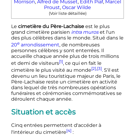
Morrison
,
Alfred de Musset
,
Édith Piaf
,
Marcel
Proust
,
Oscar Wilde
(Voir liste détaillée)
Le
cimetière du Père-Lachaise
est le plus
grand cimetière parisien
intra muros
et l'un
des plus célèbres dans le monde. Situé dans le
e
20
arrondissement
, de nombreuses
personnes célèbres y sont enterrées. Il
accueille chaque année plus de trois millions
[1]
et demi de visiteurs
, ce qui en fait le
[2]
,
[3]
cimetière le plus visité au monde
. S'il est
devenu un lieu touristique majeur de Paris, le
Père-Lachaise reste un cimetière en activité
dans lequel de très nombreuses opérations
funéraires et cérémonies commémoratives se
déroulent chaque année.
Situation et accès
Cinq entrées permettent d'accéder à
[4]
l'intérieur du cimetière
: