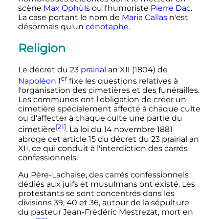
scène
Max Ophüls
ou l'humoriste
Pierre Dac
.
La case portant le nom de
Maria Callas
n'est
désormais qu'un
cénotaphe
.
Religion
Le décret du
23
prairial
an
XII
(1804) de
er
Napoléon
I
fixe les questions relatives à
l'organisation des cimetières et des funérailles.
Les communes ont l'obligation de créer un
cimetière spécialement affecté à chaque culte
ou d'affecter à chaque culte une partie du
[21]
cimetière
. La loi du
14 novembre 1881
abroge cet
article 15
du décret du
23 prairial an
XII
, ce qui conduit à l'interdiction des carrés
confessionnels.
Au Père-Lachaise, des carrés confessionnels
dédiés aux juifs et musulmans ont existé. Les
protestants se sont concentrés dans les
divisions 39, 40 et 36, autour de la sépulture
du pasteur Jean-Frédéric Mestrezat, mort en