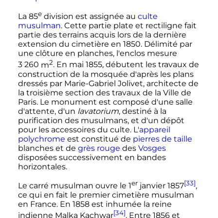
e
La
85
division
est assignée au
culte
musulman
. Cette partie plate et rectiligne fait
partie des terrains acquis lors de la dernière
extension du cimetière en 1850. Délimité par
une clôture en planches, l'enclos mesure
2
3 260
m
. En mai 1855, débutent les travaux de
construction de la mosquée d'après les plans
dressés par Marie-Gabriel Jolivet, architecte de
la troisième section des travaux de la Ville de
Paris. Le monument est composé d'une salle
d'attente, d'un
lavatorium
, destiné à la
purification des musulmans, et d'un dépôt
pour les accessoires du culte. L'
appareil
polychrome
est constitué de
pierres de taille
blanches et de
grès rouge
des
Vosges
disposées successivement en bandes
horizontales.
er
[33]
Le carré musulman ouvre le
1
janvier 1857
,
ce qui en fait le premier cimetière musulman
en France. En 1858 est inhumée la reine
[34]
indienne Malka Kachwar
. Entre 1856 et