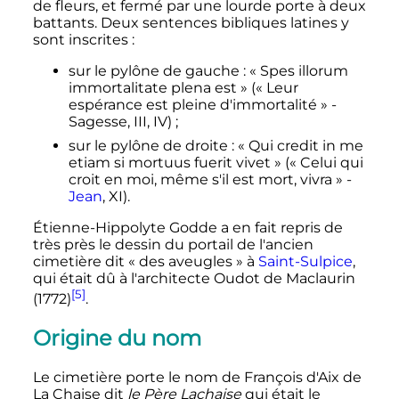
de fleurs, et fermé par une lourde porte à deux
battants. Deux sentences bibliques latines y
sont inscrites
:
sur le pylône de gauche
:
«
Spes illorum
immortalitate plena est
»
(
« Leur
espérance est pleine d'immortalité »
-
Sagesse,
III
,
IV
)
;
sur le pylône de droite
:
«
Qui credit in me
etiam si mortuus fuerit vivet
»
(
« Celui qui
croit en moi, même s'il est mort, vivra »
-
Jean
,
XI
).
Étienne-Hippolyte Godde a en fait repris de
très près le dessin du portail de l'ancien
cimetière dit «
des aveugles
» à
Saint-Sulpice
,
qui était dû à l'architecte Oudot de Maclaurin
[5]
(1772)
.
Origine du nom
Le cimetière porte le nom de François d'Aix de
La Chaise dit
le
Père Lachaise
qui était le