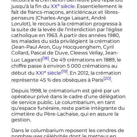
e
jusqu'à la fin du
XX
siècle
. Essentiellement le
fait de francs-maçons, anticléricaux et libres-
penseurs (Charles-Ange Laisant, André
Lorulot), le recours à la crémation progressa à
la suite de la levée de l'interdiction par l'église
catholique en 1963. À partir des années 1980,
les malades du sida privilégient la crémation
(Jean-Paul Aron, Guy Hocquenghem, Cyril
Collard, Pascal de Duve, Cleews Vellay, Jean-
[18]
Luc Lagarce)
. De
49 crémations
en 1889, le
chiffre passe à environ
5 000 crémations
au
[19]
e
début du
XXI
siècle
. En 2012, la crémation
[20]
représente 45
% des obsèques à Paris
.
Depuis 1998, le crématorium est géré par un
opérateur privé dans le cadre d'une délégation
de service public. Le columbarium, en tant
qu'espace funéraire, reste partie intégrante du
cimetière du Père-Lachaise, qui en assure la
gestion.
Dans le columbarium reposent les cendres de
nombreuses célébrités dont le metteur en