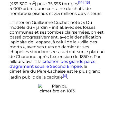
2
[14]
,
[15]
(
439 300
m
) pour
75 393 tombes
,
4 000 arbres
, une centaine de chats, de
nombreux oiseaux et
3,5 millions
de visiteurs.
L'historien Guillaume Cuchet note
:
« Du
modèle du « jardin » initial, avec ses fosses
communes et ses tombes clairsemées, on est
passé progressivement, avec la densification
lapidaire de l'espace, à celui de la « ville des
morts », avec ses rues en damier et ses
chapelles standardisées, surtout sur le plateau
de Charonne après l'extension de 1850 »
. Par
ailleurs, avant la
création des grands parcs
d'agrément sous le Second Empire
, le
cimetière du Père-Lachaise est le plus grand
[6]
jardin public de la capitale
.