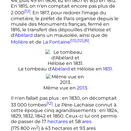
44, puis 49 en 1806, 62 en 1807 et 833 en 1812.
En 1815, on n'en comptait encore pas plus de
[12]
2 000
. En 1817, pour redorer l'image du
cimetière, le préfet de Paris organise depuis le
musée des Monuments français, fermé en
1816, le transfert des dépouilles d'Héloïse et
d'
Abélard
dans un mausolée, ainsi que de
[13]
,
[12]
,
[6]
Molière
et de
La Fontaine
.
Le tombeau d'
Abélard
et Héloïse en
1831
.
Même vue en
2013
.
Il n'en fallait pas plus
: en 1830, on décomptait
[12]
33 000 tombes
. Le Père-Lachaise connut à
cette époque cinq agrandissements
: en 1824,
1829, 1832, 1842 et 1850. Ceux-ci lui ont permis
de passer de
17
hectares
et
58
ares
2
(
175 800
m
) à
43
hectares
et
93 ares