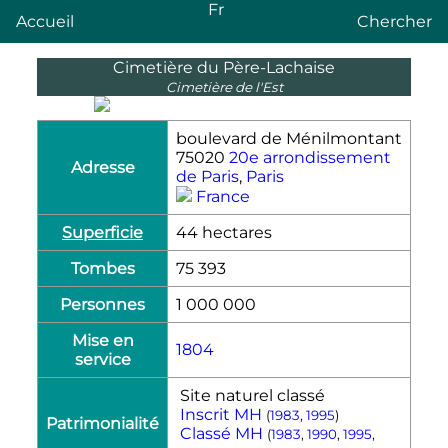
Fr
Accueil
Chercher
Cimetière du Père-Lachaise
Cimetière de l'Est
boulevard de Ménilmontant
75020
20e arrondissement
Adresse
de Paris
,
Paris
France
Superficie
44 hectares
Tombes
75 393
Personnes
1 000 000
Mise en
1804
service
Site naturel classé
Inscrit MH
(
1983
,
1995
)
Patrimonialité
Classé MH
(
1983
,
1990
,
1995
,