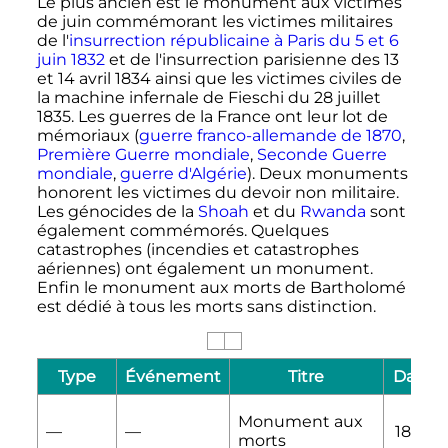
Le plus ancien est le monument aux victimes
de juin commémorant les victimes militaires
de l'
insurrection républicaine à Paris du 5 et
6
juin 1832
et de l'insurrection parisienne des 13
et
14 avril 1834
ainsi que les victimes civiles de
la machine infernale de Fieschi du
28 juillet
1835
. Les guerres de la France ont leur lot de
mémoriaux (
guerre franco-allemande de 1870
,
Première Guerre mondiale
,
Seconde Guerre
mondiale
,
guerre d'Algérie
). Deux monuments
honorent les victimes du devoir non militaire.
Les génocides de la
Shoah
et du
Rwanda
sont
également commémorés. Quelques
catastrophes (incendies et catastrophes
aériennes) ont également un monument.
Enfin le monument aux morts de Bartholomé
est dédié à tous les morts sans distinction.
Type
Événement
Titre
Date
Monument aux
—
—
1899
morts