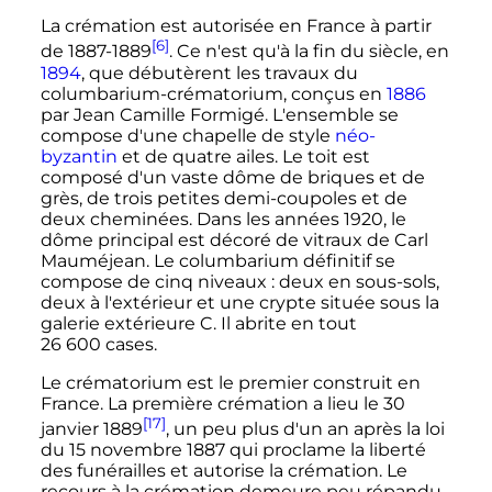
La crémation est autorisée en France à partir
[6]
de 1887-1889
. Ce n'est qu'à la fin du siècle, en
1894
, que débutèrent les travaux du
columbarium-crématorium, conçus en
1886
par Jean Camille Formigé. L'ensemble se
compose d'une chapelle de style
néo-
byzantin
et de quatre ailes. Le toit est
composé d'un vaste dôme de briques et de
grès, de trois petites demi-coupoles et de
deux cheminées. Dans les années 1920, le
dôme principal est décoré de vitraux de Carl
Mauméjean. Le columbarium définitif se
compose de cinq niveaux
: deux en sous-sols,
deux à l'extérieur et une crypte située sous la
galerie extérieure C. Il abrite en tout
26 600 cases
.
Le crématorium est le premier construit en
France. La première crémation a lieu le
30
[17]
janvier 1889
, un peu plus d'un an après la loi
du
15 novembre 1887
qui proclame la liberté
des funérailles et autorise la crémation. Le
recours à la crémation demeure peu répandu