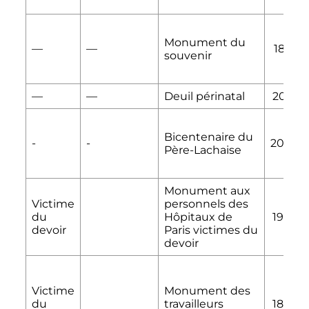
Monument du
—
—
1881
souvenir
—
—
Deuil périnatal
2016
Bicentenaire du
-
-
2004
Père-Lachaise
Monument aux
Victime
personnels des
du
Hôpitaux de
1903
devoir
Paris victimes du
devoir
Victime
Monument des
du
travailleurs
1899