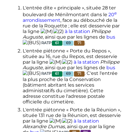
L'entrée dite «
principale
», située 28 ter
e
boulevard de Ménilmontant dans le
20
arrondissement
, face au débouché de la
rue de la Roquette
; elle est desservie par
la ligne
à la station
Philippe
Auguste
, ainsi que par les lignes de
bus
.
RATP
61
69
71
L'entrée piétonne «
Porte du Repos
»,
située au 16, rue du Repos, est desservie
par la ligne
à la station
Philippe
Auguste
, ainsi que par les lignes de
bus
. C'est l'entrée
RATP
61
69
71
la plus proche de la Conservation
(bâtiment abritant les services
administratifs du cimetière). Cette
adresse constitue l'adresse postale
officielle du cimetière.
L'entrée piétonne «
Porte de la Réunion
»,
située 131 rue de la Réunion, est desservie
par la ligne
à la station
Alexandre Dumas
, ainsi que par la ligne