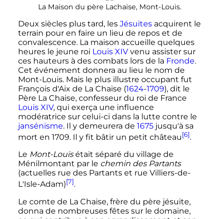
La Maison du père Lachaise, Mont-Louis.
Deux siècles plus tard, les
Jésuites
acquirent le
terrain pour en faire un lieu de repos et de
convalescence. La maison accueille quelques
heures le jeune roi
Louis XIV
venu assister sur
ces hauteurs à des combats lors de la
Fronde
.
Cet événement donnera au lieu le nom de
Mont-Louis. Mais le plus illustre occupant fut
François d'Aix de La Chaise (
1624
-
1709
), dit le
Père La Chaise, confesseur du roi de France
Louis
XIV
, qui exerça une influence
modératrice sur celui-ci dans la lutte contre le
jansénisme
. Il y demeurera de
1675
jusqu'à sa
[6]
mort en 1709. Il y fit bâtir un petit château
.
Le
Mont-Louis
était séparé du village de
Ménilmontant par le
chemin des Partants
(actuelles rue des Partants et rue Villiers-de-
[7]
L'Isle-Adam)
.
Le comte de La Chaise, frère du père jésuite,
donna de nombreuses fêtes sur le domaine,