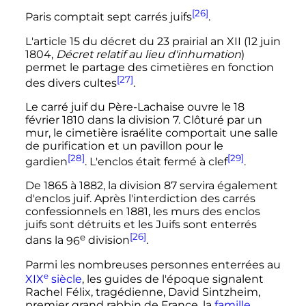
[26]
Paris comptait sept carrés juifs
.
L'article 15 du décret du
23 prairial an
XII
(
12 juin
1804
,
Décret relatif au lieu d'inhumation
)
permet le partage des cimetières en fonction
[27]
des divers cultes
.
Le carré juif du Père-Lachaise ouvre le
18
février 1810
dans la
division 7
. Clôturé par un
mur, le cimetière israélite comportait une salle
de purification et un pavillon pour le
[28]
[29]
gardien
. L'enclos était fermé à clef
.
De 1865 à 1882, la division 87 servira également
d'enclos juif. Après l'interdiction des carrés
confessionnels en 1881, les murs des enclos
juifs sont détruits et les Juifs sont enterrés
e
[26]
dans la
96
division
.
Parmi les nombreuses personnes enterrées au
e
XIX
siècle
, les guides de l'époque signalent
Rachel Félix, tragédienne, David Sintzheim,
premier grand rabbin de France, la
famille