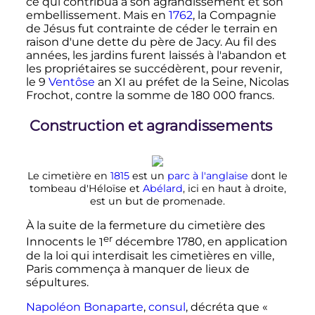
ce qui contribua à son agrandissement et son
embellissement. Mais en
1762
, la Compagnie
de Jésus fut contrainte de céder le terrain en
raison d'une dette du père de Jacy. Au fil des
années, les jardins furent laissés à l'abandon et
les propriétaires se succédèrent, pour revenir,
le
9
Ventôse
an XI au préfet de la Seine, Nicolas
Frochot, contre la somme de
180 000 francs
.
Construction et agrandissements
Le cimetière en
1815
est un
parc à l'anglaise
dont le
tombeau d'Héloïse et
Abélard
, ici en haut à droite,
est un but de promenade.
À la suite de la fermeture du cimetière des
er
Innocents le
1
décembre 1780
, en application
de la loi qui interdisait les cimetières en ville,
Paris commença à manquer de lieux de
sépultures.
Napoléon Bonaparte
,
consul
, décréta que
«