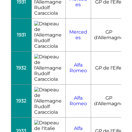
1931
GP de l'Eifel
R
es
Rudolf
Caracciola
Merced
GP
1931
R
es
d'Allemagne
Rudolf
Caracciola
Alfa
1932
GP de l'Eifel
R
Romeo
Rudolf
Caracciola
Alfa
GP
1932
R
Romeo
d'Allemagne
Rudolf
Caracciola
Alfa
1933
GP de l'Eifel
R