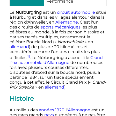
Performance
Le
Nürburgring
est un
circuit automobile
situé
à Nürburg et dans les villages alentour dans la
région d'Ahrweiler, en
Allemagne
. C'est l'un
des circuits de
sports mécaniques
les plus
célèbres au monde, à la fois par son histoire et
par ses tracés multiples, notamment la
célèbre Boucle Nord («
Nordschleife
» en
allemand
) de plus de
20 kilomètres
et
considérée comme l'un des circuits les plus
[1]
difficiles
. Le Nürburgring a accueilli le
Grand
Prix automobile d'Allemagne
de nombreuses
fois avec plusieurs courses différentes,
disputées d'abord sur la boucle nord, puis, à
partir de 1984, sur un tracé spécialement
conçu à cet effet, le Circuit Grand Prix («
Grand-
Prix Strecke
» en
allemand
).
Histoire
Au milieu des
années 1920
, l'
Allemagne
est un
des rares grands
pays
européens à ne pas être