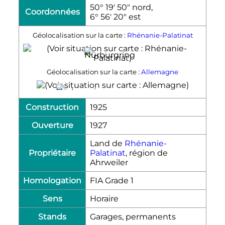
50° 19′ 50″ nord,
Coordonnées
6° 56′ 20″ est
Géolocalisation sur la carte :
Rhénanie-Palatinat
Géolocalisation sur la carte :
Allemagne
Construction
1925
Ouverture
1927
Land de
Rhénanie-
Propriétaire
Palatinat
, région de
Ahrweiler
Homologation
FIA Grade 1
Sens
Horaire
Stands
Garages, permanents