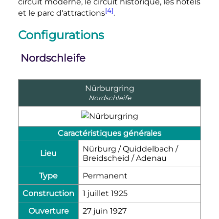
circuit moderne, le circuit historique, les hôtels
[4]
et le parc d'attractions
.
Configurations
Nordschleife
Nürburgring
Nordschleife
Caractéristiques générales
Nürburg / Quiddelbach /
Lieu
Breidscheid / Adenau
Type
Permanent
Construction
1 juillet 1925
Ouverture
27 juin 1927