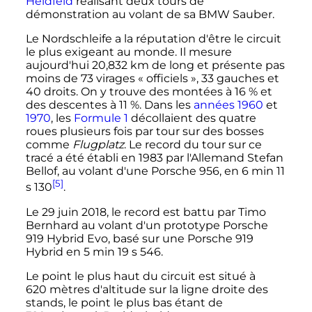
Heidfeld
réalisant deux tours de
démonstration au volant de sa BMW Sauber.
Le Nordschleife a la réputation d'être le circuit
le plus exigeant au monde. Il mesure
aujourd'hui
20,832
km
de long et présente pas
moins de 73 virages «
officiels
», 33 gauches et
40 droits. On y trouve des montées à 16
% et
des descentes à 11
%. Dans les
années 1960
et
1970
, les
Formule 1
décollaient des quatre
roues plusieurs fois par tour sur des bosses
comme
Flugplatz
. Le record du tour sur ce
tracé a été établi en 1983 par l'Allemand Stefan
Bellof, au volant d'une Porsche 956, en
6
min
11
[5]
s
130
.
Le
29 juin 2018
, le record est battu par Timo
Bernhard au volant d'un prototype Porsche
919 Hybrid Evo, basé sur une Porsche 919
Hybrid en
5
min
19
s
546
.
Le point le plus haut du circuit est situé à
620 mètres
d'altitude sur la ligne droite des
stands, le point le plus bas étant de