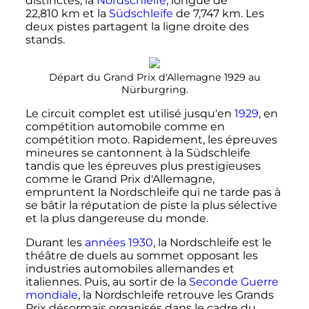
distinctes, la
Nordschleife
, longue de
22,810
km
et la
Südschleife
de
7,747
km
. Les
deux pistes partagent la ligne droite des
stands.
Départ du Grand Prix d'Allemagne 1929 au
Nürburgring.
Le circuit complet est utilisé jusqu'en
1929
, en
compétition automobile comme en
compétition moto. Rapidement, les épreuves
mineures se cantonnent à la Südschleife
tandis que les épreuves plus prestigieuses
comme le Grand Prix d'Allemagne,
empruntent la Nordschleife qui ne tarde pas à
se bâtir la réputation de piste la plus sélective
et la plus dangereuse du monde.
Durant les
années 1930
, la Nordschleife est le
théâtre de duels au sommet opposant les
industries automobiles allemandes et
italiennes. Puis, au sortir de la
Seconde Guerre
mondiale
, la Nordschleife retrouve les Grands
Prix désormais organisés dans le cadre du