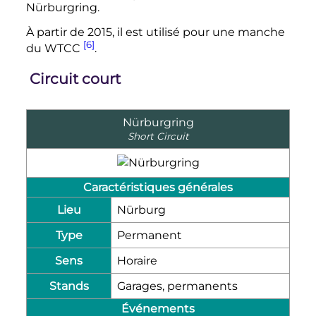
Nürburgring.
À partir de 2015, il est utilisé pour une manche
[6]
du WTCC
.
Circuit court
Nürburgring
Short Circuit
Caractéristiques générales
Lieu
Nürburg
Type
Permanent
Sens
Horaire
Stands
Garages, permanents
Événements