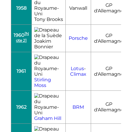
GP
1958
Vanwall
R
d'Allemagne
Tony Brooks
[N
1960
GP
Porsche
R
ote 2]
Joakim
d'Allemagne
Bonnier
Lotus
-
GP
1961
R
Climax
d'Allemagne
Stirling
Moss
GP
1962
BRM
R
d'Allemagne
Graham Hill