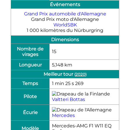
Événements
Grand Prix automobile d'Allemagne
Grand Prix moto d'Allemagne
WorldSBK
1 000 kilomètres du Nürburgring
Dimensions
Nombre de
15
virages
Longueur
5,148
km
Meilleur tour
(
2020
)
Temps
1
min
25
s
269
Pilote
Valtteri Bottas
Écurie
Mercedes
Mercedes-AMG F1 W11 EQ
Modèle