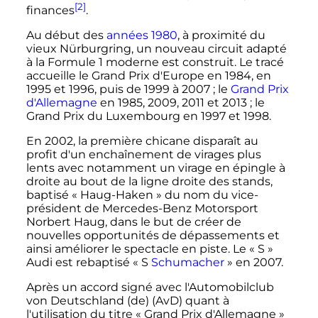
[2]
finances
.
Au début des
années 1980
, à proximité du
vieux Nürburgring, un nouveau circuit adapté
à la Formule 1 moderne est construit. Le tracé
accueille le Grand Prix d'Europe en 1984, en
1995 et 1996, puis de 1999 à 2007
; le
Grand Prix
d'Allemagne
en 1985, 2009, 2011 et 2013
; le
Grand Prix du Luxembourg en 1997 et 1998.
En 2002, la première chicane disparaît au
profit d'un enchaînement de virages plus
lents avec notamment un virage en épingle à
droite au bout de la ligne droite des stands,
baptisé «
Haug-Haken
» du nom du vice-
président de Mercedes-Benz Motorsport
Norbert Haug, dans le but de créer de
nouvelles opportunités de dépassements et
ainsi améliorer le spectacle en piste. Le «
S
»
Audi est rebaptisé «
S
Schumacher
» en 2007.
Après un accord signé avec l'Automobilclub
von Deutschland
(de)
(AvD) quant à
l'utilisation du titre «
Grand Prix d'Allemagne
»