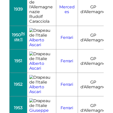
Merced
GP
1939
R
es
d'Allemagne
Rudolf
Caracciola
[N
1950
GP
Ferrari
R
ote 1]
Alberto
d'Allemagne
Ascari
GP
1951
Ferrari
R
Alberto
d'Allemagne
Ascari
GP
1952
Ferrari
R
Alberto
d'Allemagne
Ascari
GP
1953
Ferrari
R
Giuseppe
d'Allemagne