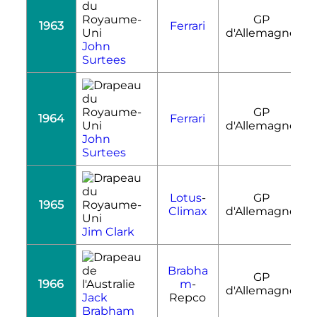
GP
1963
Ferrari
R
d'Allemagne
John
Surtees
GP
1964
Ferrari
R
d'Allemagne
John
Surtees
Lotus
-
GP
1965
R
Climax
d'Allemagne
Jim Clark
Brabha
GP
1966
m
-
R
d'Allemagne
Jack
Repco
Brabham