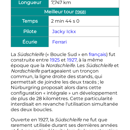
Longueur
7,747 km
Meilleur tour
(
1968
)
Temps
2 min 44 s 0
Pilote
Jacky Ickx
Écurie
Ferrari
La
Südschleife
(«
Boucle Sud
» en
français
) fut
construite entre
1925
et
1927
, à la même
époque que la
Nordschleife
. Les
Südschleife
et
Nordschleife
partageaient un tronçon
commun, la ligne droite des stands, qui
permettait de joindre les deux tracés
; le
Nürburgring proposait alors dans cette
configuration «
intégrale
» un développement
de plus de
28 kilomètres
. Cette particularité
interdisait en revanche l'utilisation simultanée
des deux boucles.
Ouverte en 1927, la
Südschleife
ne fut que
rarement utilisée durant ses dernières années