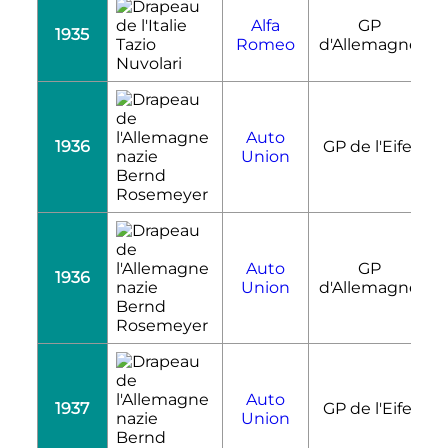
Alfa
GP
1935
R
Tazio
Romeo
d'Allemagne
Nuvolari
Auto
1936
GP de l'Eifel
R
Union
Bernd
Rosemeyer
Auto
GP
1936
R
Union
d'Allemagne
Bernd
Rosemeyer
Auto
1937
GP de l'Eifel
R
Union
Bernd