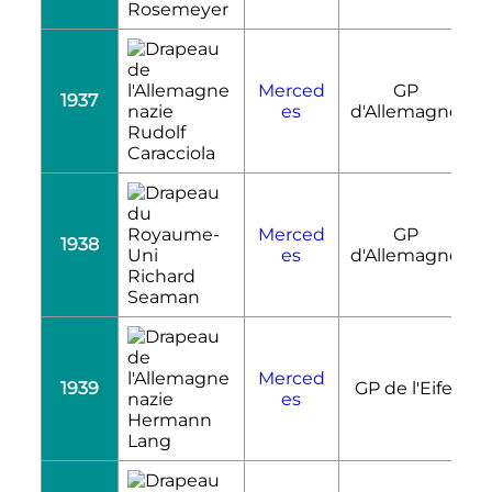
Rosemeyer
Merced
GP
1937
R
es
d'Allemagne
Rudolf
Caracciola
Merced
GP
1938
R
es
d'Allemagne
Richard
Seaman
Merced
1939
GP de l'Eifel
R
es
Hermann
Lang