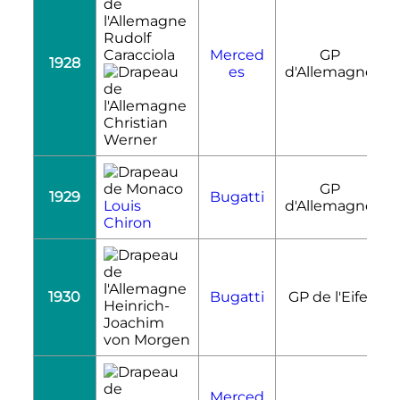
Rudolf
Caracciola
Merced
GP
1928
R
es
d'Allemagne
Christian
Werner
GP
1929
Bugatti
R
Louis
d'Allemagne
Chiron
1930
Bugatti
GP de l'Eifel
R
Heinrich-
Joachim
von Morgen
Merced