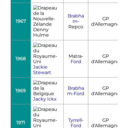
Brabha
GP
1967
m
-
R
d'Allemagne
Repco
Denny
Hulme
Matra-
GP
1968
R
Ford
d'Allemagne
Jackie
Stewart
Brabha
GP
1969
R
m
-
Ford
d'Allemagne
Jacky Ickx
Tyrrell
-
GP
1971
R
Ford
d'Allemagne