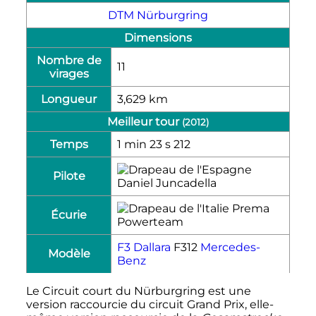
DTM Nürburgring
Dimensions
Nombre de
11
virages
Longueur
3,629 km
Meilleur tour
(2012)
Temps
1 min 23 s 212
Pilote
Daniel Juncadella
Prema
Écurie
Powerteam
F3
Dallara
F312
Mercedes-
Modèle
Benz
Le Circuit court du Nürburgring est une
version raccourcie du circuit Grand Prix, elle-