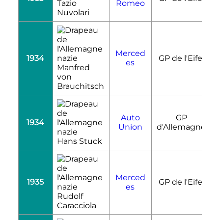
Tazio
Romeo
Nuvolari
Merced
1934
GP de l'Eifel
R
es
Manfred
von
Brauchitsch
Auto
GP
1934
R
Union
d'Allemagne
Hans Stuck
Merced
1935
GP de l'Eifel
R
es
Rudolf
Caracciola