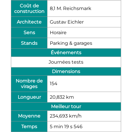
Coût de
8,1 M. Reichsmark
construction
Architecte
Gustav Eichler
Sens
Horaire
Stands
Parking & garages
Événements
Journées tests
Dimensions
Nombre de
154
virages
Longueur
20,832 km
Meilleur tour
Moyenne
234,693 km/h
Temps
5 min 19 s 546