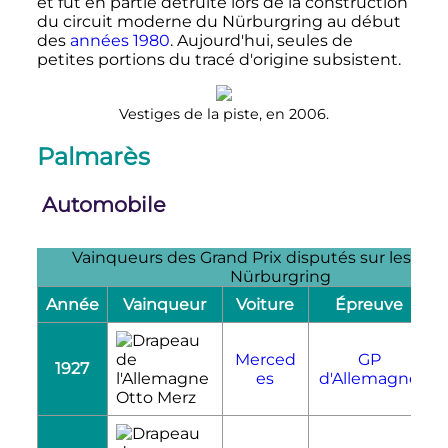
et fut en partie détruite lors de la construction
du circuit moderne du Nürburgring au début
des
années 1980
. Aujourd'hui, seules de
petites portions du tracé d'origine subsistent.
Vestiges de la piste, en 2006.
Palmarès
Automobile
Vainqueurs des Grand Prix disputés sur les tra
Nürburgring
Année
Vainqueur
Voiture
Épreuve
R
Merced
GP
1927
R
es
d'Allemagne
Otto Merz