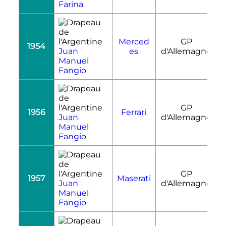
Farina
Merced
GP
1954
R
Juan
es
d'Allemagne
Manuel
Fangio
GP
1956
Ferrari
R
Juan
d'Allemagne
Manuel
Fangio
GP
1957
Maserati
R
Juan
d'Allemagne
Manuel
Fangio