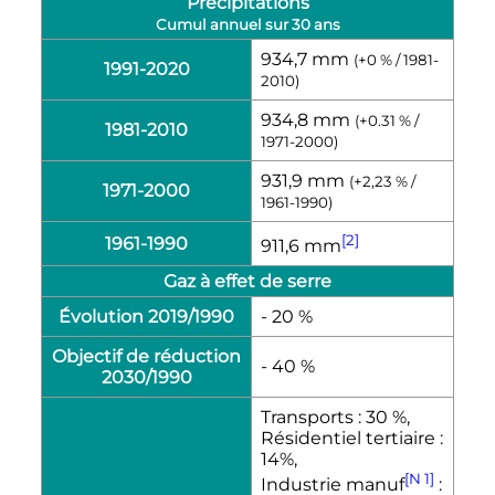
Précipitations
Cumul annuel sur 30 ans
934,7 mm
(+0 % / 1981-
1991-2020
2010)
934,8 mm
(+0.31 % /
1981-2010
1971-2000)
931,9 mm
(+2,23 % /
1971-2000
1961-1990)
[2]
1961-1990
911,6 mm
Gaz à effet de serre
Évolution 2019/1990
- 20 %
Objectif de réduction
- 40 %
2030/1990
Transports : 30 %,
Résidentiel tertiaire :
14%,
[N 1]
Industrie manuf
: