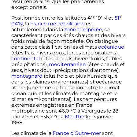
récurrence ainsi que les phénomènes
exceptionnels.
Positionnée entre les latitudes 41° 19' N et
51°
04'N
, la
France métropolitaine
est
actuellement dans la
zone tempérée
, se
caractérisant par des étés chauds et des hivers
froids mais de façon modérée. On distingue
dans cette classification les climats
océanique
(étés frais, hivers doux, fortes précipitations),
continental
(étés chauds, hivers froids, faibles
précipitations),
méditerranéen
(étés chauds et
secs, hivers doux, précipitations d’automne),
montagnard
(plus froid et plus humide que
dans les plaines environnantes) et océanique
altéré (une zone de transition entre le climat
océanique et les climats de montagne et le
climat semi-continental). Les températures
extrêmes enregistrées en France
métroplitaine sont
46,0
°C
à Vérargues le
28
juin 2019
et
−36,7
°C
à
Mouthe
le
13 janvier
1968
.
Les climats de la
France d'Outre-mer
sont