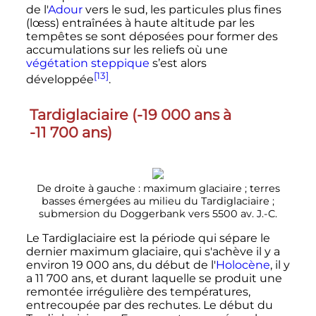
de l'
Adour
vers le sud, les particules plus fines
(lœss) entraînées à haute altitude par les
tempêtes se sont déposées pour former des
accumulations sur les reliefs où une
végétation steppique
s’est alors
[13]
développée
.
Tardiglaciaire (-
19 000 ans
à
-
11 700 ans
)
De droite à gauche
: maximum glaciaire
; terres
basses émergées au milieu du Tardiglaciaire
;
submersion du Doggerbank vers
5500
av. J.-C.
Le Tardiglaciaire est la période qui sépare le
dernier maximum glaciaire, qui s'achève il y a
environ
19 000 ans
, du début de l'
Holocène
, il y
a
11 700 ans
, et durant laquelle se produit une
remontée irrégulière des températures,
entrecoupée par des rechutes. Le début du