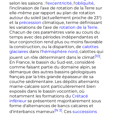
selon les saisons
: l'
excentricité
, l'
obliquité
,
l’inclinaison de l’axe de rotation de la Terre sur
elle-même par rapport au plan de rotation
autour du soleil (actuellement proche de 23°)
et la
précession
climatique, terme définissant
les variations de l’axe de
rotation de la Terre
.
Chacun de ces paramètres varie au cours du
temps avec des périodes indépendantes et
leur conjonction rend plus ou moins favorable
la construction, ou la disparition, de
calottes
glaciaires
dans l'
hémisphère nord
, calottes qui
[10]
jouent un rôle déterminant dans le climat
.
En France, le bassin du Sud-est, considéré
comme faisant partie du domaine alpin, se
démarque des autres bassins géologiques
français par la très grande épaisseur de sa
couche sédimentaire. Les dépôts alternants
marne-calcaire sont particulièrement bien
exposés dans le bassin vocontien, où
notamment les formations du
Crétacé
inférieur
se présentent majoritairement sous
forme d'alternances de bancs calcaires et
[N 3]
d'interbancs marneux
. Ces
successions