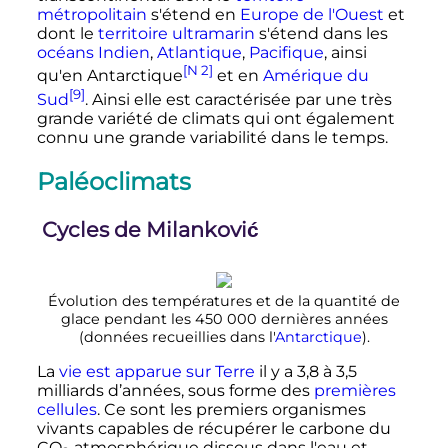
métropolitain
s'étend en
Europe de l'Ouest
et
dont le
territoire ultramarin
s'étend dans les
océans
Indien
,
Atlantique
,
Pacifique
, ainsi
[N 2]
qu'en Antarctique
et en
Amérique du
[9]
Sud
. Ainsi elle est caractérisée par une très
grande variété de climats qui ont également
connu une grande variabilité dans le temps.
Paléoclimats
Cycles de Milanković
Évolution des températures et de la quantité de
glace pendant les
450 000 dernières
années
(données recueillies dans l'
Antarctique
).
La
vie est apparue sur Terre
il y a 3,8 à
3,5
milliards
d’années, sous forme des
premières
cellules
. Ce sont les premiers organismes
vivants capables de récupérer le carbone du
CO
atmosphérique dissous dans l'eau et