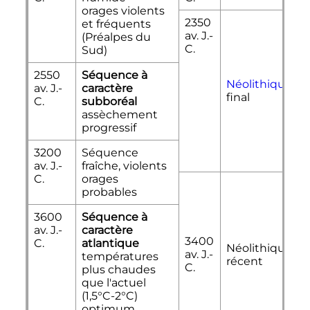
orages violents
2350
et fréquents
av. J.-
(Préalpes du
C.
Sud)
2550
Séquence à
Néolithique
av. J.-
caractère
final
C.
subboréal
assèchement
progressif
3200
Séquence
av. J.-
fraîche, violents
C.
orages
probables
3600
Séquence à
av. J.-
caractère
3400
C.
atlantique
Néolithique
av. J.-
températures
récent
C.
plus chaudes
que l'actuel
(1,5°C-2°C)
optimum