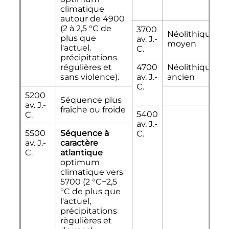
climatique
autour de 4900
(2 à
2,5
°C
de
3700
Néolithique
plus que
av. J.-
moyen
l'actuel.
C.
précipitations
régulières et
4700
Néolithique
sans violence).
av. J.-
ancien
C.
5200
Séquence plus
av. J.-
fraîche ou froide
5400
C.
av. J.-
5500
Séquence à
C.
av. J.-
caractère
C.
atlantique
optimum
climatique vers
5700 (
2
°C
−2,5
°C
de plus que
l'actuel,
précipitations
règulières et