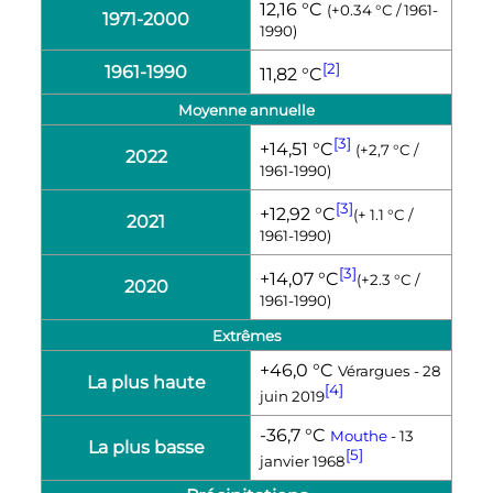
12,16 °C
(+0.34 °C / 1961-
1971-2000
1990)
[2]
1961-1990
11,82 °C
Moyenne annuelle
[3]
+14,51 °C
(+2,7 °C /
2022
1961-1990)
[3]
+12,92 °C
(+ 1.1 °C /
2021
1961-1990)
[3]
+14,07 °C
(+2.3 °C /
2020
1961-1990)
Extrêmes
+46,0 °C
Vérargues - 28
La plus haute
[4]
juin 2019
-36,7 °C
Mouthe
- 13
La plus basse
[5]
janvier 1968