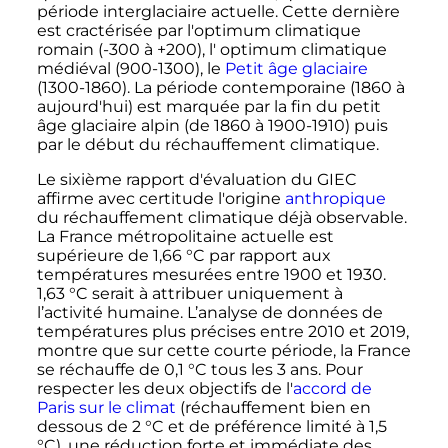
période interglaciaire actuelle. Cette dernière
est cractérisée par l'optimum climatique
romain (-300 à +200), l' optimum climatique
médiéval (900-1300), le
Petit âge glaciaire
(1300-1860). La période contemporaine (1860 à
aujourd'hui) est marquée par la fin du petit
âge glaciaire alpin (de 1860 à 1900-1910) puis
par le début du réchauffement climatique.
Le sixième rapport d'évaluation du GIEC
affirme avec certitude l'origine
anthropique
du réchauffement climatique déjà observable.
La France métropolitaine actuelle est
supérieure de
1,66
°C
par rapport aux
températures mesurées entre 1900 et 1930.
1,63
°C
serait à attribuer uniquement à
l’activité humaine. L’analyse de données de
températures plus précises entre 2010 et 2019,
montre que sur cette courte période, la France
se réchauffe de
0,1
°C
tous les
3 ans
. Pour
respecter les deux objectifs de l'
accord de
Paris sur le climat
(réchauffement bien en
dessous de
2
°C
et de préférence limité à
1,5
°C
), une réduction forte et immédiate des