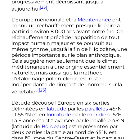
progressivement décroissant jusqu'à
[23]
aujourd'hui
.
L'Europe méridionale et la
Méditerranée
ont
connu un réchauffement presque linéaire à
partir d'environ
8 000 ans
avant notre ère. Ce
réchauffement précède l'apparition de tout
impact humain majeur et se poursuit au
même rythme jusqu'à la fin de l'Holocène, une
période importante sur le plan anthropique.
Cela suggère non seulement que le climat
méditerranéen a une origine essentiellement
naturelle, mais aussi que la méthode
d'étalonnage pollen-climat est restée
indépendante de l'impact de l'homme sur la
[23]
végétation
.
L'étude découpe l'Europe en six parties
délimitées en
latitude
par les
parallèles
45°N
et 55 °N et en
longitude
par le
méridien
15°E.
La France étant traversée par le parallèle 45°N
(latitude de
Bordeaux
) est représentée par
deux parties
: la partie au nord de 45°N est
dans l'Europe du Centre-Ouest et la partie au