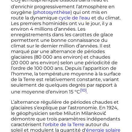
2
d’enrichir progressivement l’atmosphère en
oxygène (
photosynthèse
) qui ont mis en
route la dynamique
cycle de l'eau
et du climat.
Les premiers hominidés ont vu le jour, il y a
environ
4 millions
d’années. Les
enregistrements dans les carottes de glace
permettent une bonne connaissance du
climat sur le dernier million d’années. Il est
marqué par une alternance de périodes
glaciaires (
80 000 ans
environ) et chaudes
(
20 000 ans
environ) selon une périodicité de
l’ordre de
100 000 ans
. Depuis l’apparition de
l’homme, la température moyenne à la surface
de la Terre est relativement constante, variant
seulement de quelques degrés par rapport à
[10]
une moyenne d’environ
15
°C
.
L’alternance régulière de périodes chaudes et
glaciaires s’explique par l’astronomie. En 1924,
le géophysicien serbe Milutin Milanković
démontre que trois paramètres indépendants
caractérisent l'
orbite de la Terre
autour du
soleil et modulent la quantité d'
énergie solaire