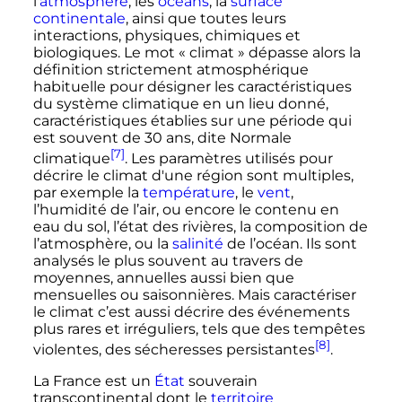
l'
atmosphère
, les
océans
, la
surface
continentale
, ainsi que toutes leurs
interactions, physiques, chimiques et
biologiques. Le mot «
climat
» dépasse alors la
définition strictement atmosphérique
habituelle pour désigner les caractéristiques
du système climatique en un lieu donné,
caractéristiques établies sur une période qui
est souvent de
30 ans
, dite Normale
[7]
climatique
. Les paramètres utilisés pour
décrire le climat d'une région sont multiples,
par exemple la
température
, le
vent
,
l’humidité de l’air, ou encore le contenu en
eau du sol, l’état des rivières, la composition de
l’atmosphère, ou la
salinité
de l’océan. Ils sont
analysés le plus souvent au travers de
moyennes, annuelles aussi bien que
mensuelles ou saisonnières. Mais caractériser
le climat c’est aussi décrire des événements
plus rares et irréguliers, tels que des tempêtes
[8]
violentes, des sécheresses persistantes
.
La France est un
État
souverain
transcontinental dont le
territoire