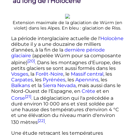
au long de l'Holocène
Extension maximale de la glaciation de Würm (en
violet) dans les Alpes. En bleu
: glaciation de Riss.
La période interglaciaire actuelle de l'
Holocène
débute il y a une douzaine de milliers
d’années, à la fin de la
dernière période
glaciaire
(appelée Würm pour sa composante
[20]
alpine)
. Dans les montagnes d'Europe, des
petits glaciers se sont aussi formés dans les
Vosges
, la
Forêt-Noire
, le
Massif central
, les
Carpates
, les
Pyrénées
, les
Apennins
, les
Balkans
et la
Sierra Nevada
, mais aussi dans le
Nord-Ouest de l'Espagne, en
Crète
et en
[21]
Corse
. La déglaciation qui l'a précédée a
duré environ
10 000 ans
et s'est soldée par
une hausse des températures d'environ
4
°C
et une élévation du niveau marin d'environ
[22]
130 mètres
.
Une étude retraçant les températures