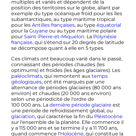
multiples et variés et dépendent de la
position des territoires sur le globe, allant par
exemple du type océanique froid pour les îles
subantarctiques, au type maritime tropical
pour les
Antilles françaises
, au type
équatorial
pour la
Guyane
ou au type maritime polaire
pour
Saint-Pierre-et-Miquelon
. La
Polynésie
française
, qui s'étend sur
20 degrés
de latitude
se décompose quant à elle en
5 types
.
Ces climats ont beaucoup varié dans le passé,
connaissant des périodes chaudes (les
optimums) et froides (les âges glaciaires). Les
paléoclimats
, qui remontent aux
temps
géologiques
, ont été marqués par une
alternance de périodes glaciaires (
80 000 ans
environ) et chaudes (
20 000 ans
environ)
selon une périodicité de l'ordre de
100 000 ans
. La
dernière période glaciaire
est
une période de refroidissement global, ou
glaciation
, qui caractérise la fin du
Pléistocène
sur l'ensemble de la planète. Elle commence il
y a
115 000 ans
et se termine il y a
11 700 ans
,
quand commence l'
Holocène
, qui constitue la