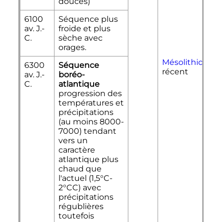
douces)
6100
Séquence plus
av. J.-
froide et plus
C.
sèche avec
orages.
Mésolithique
6300
Séquence
récent
av. J.-
boréo-
C.
atlantique
progression des
températures et
précipitations
(au moins 8000-
7000) tendant
vers un
caractère
atlantique plus
chaud que
l'actuel (1,5°C-
2°CC) avec
précipitations
régublières
toutefois