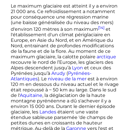
Le maximum glaciaire est atteint il y a environ
21 000 ans
. Ce refroidissement a notamment
pour conséquence une régression marine
(une baisse généralisée du niveau des mers)
[14]
d'environ
120 mètres
à son maximum
et
l'établissement d'un climat périglaciaire en
Europe, en Asie du Nord, et en Amérique du
Nord, entrainant de profondes modifications
de la faune et de la flore. Au moment de ce
maximum glaciaire, la calotte polaire
arctique
recouvre le nord de l’Europe, les glaciers des
Alpes descendent jusqu’à
Lyon
et ceux des
Pyrénées jusqu’à
Arudy
(
Pyrénées-
Atlantiques
). Le
niveau de la mer
est à environ
120 m
en dessous du niveau actuel et le rivage
était repoussé à ~
50 km
au large. Dans le sud
de l'
Aquitaine
, la déglaciation de la haute
montagne pyrénéenne a dû s'achever il y a
environ
15 000 ans
. Durant le dernier épisode
glaciaire, les
Landes
étaient une vaste
étendue sableuse parsemée 'de champs de
petites dunes en croissants de hauteur
métrique. Au-delà de la
Garonne
vers l'est et