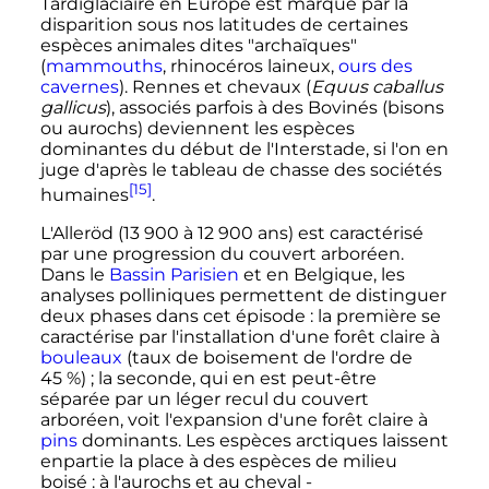
Tardiglaciaire en Europe est marqué par la
disparition sous nos latitudes de certaines
espèces animales dites "archaïques"
(
mammouths
, rhinocéros laineux,
ours des
cavernes
). Rennes et chevaux (
Equus caballus
gallicus
), associés parfois à des Bovinés (bisons
ou aurochs) deviennent les espèces
dominantes du début de l'Interstade, si l'on en
juge d'après le tableau de chasse des sociétés
[15]
humaines
.
L'Alleröd (
13 900
à
12 900 ans
) est caractérisé
par une progression du couvert arboréen.
Dans le
Bassin Parisien
et en Belgique, les
analyses polliniques permettent de distinguer
deux phases dans cet épisode
: la première se
caractérise par l'installation d'une forêt claire à
bouleaux
(taux de boisement de l'ordre de
45
%)
; la seconde, qui en est peut-être
séparée par un léger recul du couvert
arboréen, voit l'expansion d'une forêt claire à
pins
dominants. Les espèces arctiques laissent
enpartie la place à des espèces de milieu
boisé
: à l'aurochs et au cheval -