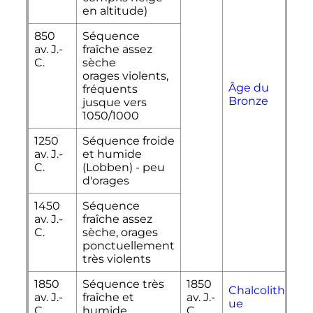
en altitude)
850
Séquence
av. J.-
fraîche assez
C.
sèche
orages violents,
Âge du
fréquents
Bronze
jusque vers
1050/1000
1250
Séquence froide
av. J.-
et humide
C.
(Lobben) - peu
d'orages
1450
Séquence
av. J.-
fraîche assez
C.
sèche, orages
ponctuellement
très violents
1850
Séquence très
1850
Chalcolithiq
av. J.-
fraîche et
av. J.-
ue
C.
humide
C.