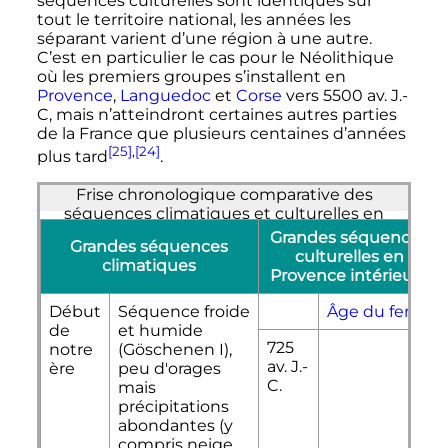
séquences culturelles sont identiques sur
tout le territoire national, les années les
séparant varient d’une région à une autre.
C’est en particulier le cas pour le Néolithique
où les premiers groupes s’installent en
Provence
,
Languedoc
et
Corse
vers 5500 av. J.-
C, mais n’atteindront certaines autres parties
de la France que plusieurs centaines d’années
[25]
,
[24]
plus tard
.
Frise chronologique comparative des
séquences climatiques et culturelles en
Haute-Provence
Grandes séquences
Grandes séquences
culturelles en
climatiques
Provence intérieure
Début
Séquence froide
Âge du fer
de
et humide
725
notre
(Göschenen I),
av. J.-
ère
peu d'orages
C.
mais
précipitations
abondantes (y
compris neige