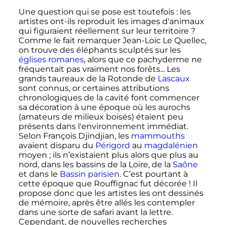
Une question qui se pose est toutefois
: les
artistes ont-ils reproduit les images d'animaux
qui figuraient réellement sur leur territoire
?
Comme le fait remarquer Jean-Loïc Le Quellec,
on trouve des éléphants sculptés sur les
églises romanes
, alors que ce pachyderme ne
fréquentait pas vraiment nos forêts... Les
grands taureaux de la Rotonde de
Lascaux
sont connus, or certaines attributions
chronologiques de la cavité font commencer
sa décoration à une époque où les aurochs
(amateurs de milieux boisés) étaient peu
présents dans l'environnement immédiat.
Selon François Djindjian, les
mammouths
avaient disparu du
Périgord
au
magdalénien
moyen
; ils n’existaient plus alors que plus au
nord, dans les bassins de la Loire, de la
Saône
et dans le
Bassin parisien
. C’est pourtant à
cette époque que Rouffignac fut décorée
! Il
propose donc que les artistes les ont dessinés
de mémoire, après être allés les contempler
dans une sorte de safari avant la lettre.
Cependant, de nouvelles recherches