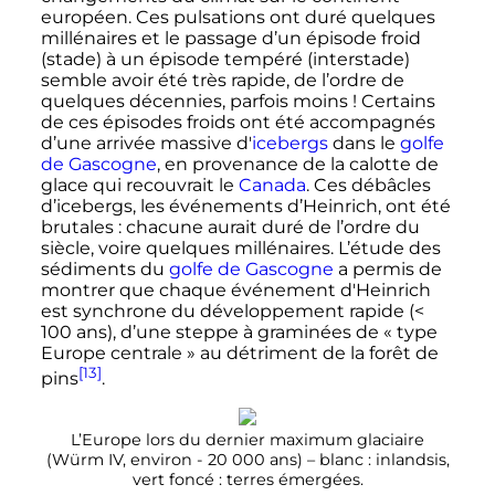
européen. Ces pulsations ont duré quelques
millénaires et le passage d’un épisode froid
(stade) à un épisode tempéré (interstade)
semble avoir été très rapide, de l’ordre de
quelques décennies, parfois moins
! Certains
de ces épisodes froids ont été accompagnés
d’une arrivée massive d'
icebergs
dans le
golfe
de Gascogne
, en provenance de la calotte de
glace qui recouvrait le
Canada
. Ces débâcles
d’icebergs, les événements d’Heinrich, ont été
brutales
: chacune aurait duré de l’ordre du
siècle, voire quelques millénaires. L’étude des
sédiments du
golfe de Gascogne
a permis de
montrer que chaque événement d'Heinrich
est synchrone du développement rapide (<
100 ans
), d’une steppe à graminées de «
type
Europe centrale
» au détriment de la forêt de
[13]
pins
.
L’Europe lors du dernier maximum glaciaire
(Würm IV, environ -
20 000 ans
) – blanc
: inlandsis,
vert foncé
: terres émergées.