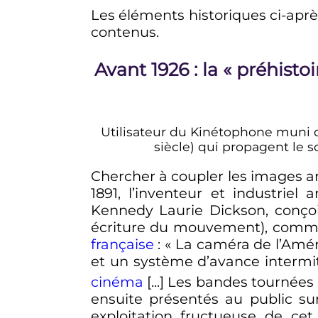
Les éléments historiques ci-apr
contenus.
Avant 1926
: la «
préhistoi
Utilisateur du Kinétophone muni 
siècle
) qui propagent le s
Chercher à coupler les images an
1891, l’inventeur et industriel
Kennedy Laurie Dickson, conço
écriture du mouvement), comme 
française
:
« La caméra de l’Amé
et un système d’avance intermitt
cinéma
[...] Les bandes tournée
ensuite présentés au public su
exploitation fructueuse de ce