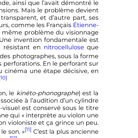
de, ainsi que l’avait démontré le
nsions. Mais le problème devient
s transparent, et d’autre part, ses
eurs, comme les Français
Étienne-
au même problème du visionnage
). Une invention fondamentale est
t résistant en
nitrocellulose
que
 des photographes, sous la forme
perforations. En le perforant sur
au cinéma une étape décisive, en
[10]
on, le
kinéto-phonographe
) est la
associée à l’audition d’un cylindre
-visuel est conservé sous le titre
nne qui
« interprète au violon une
on violoniste et ça grince un peu.
[11]
le son. »
C’est la plus ancienne