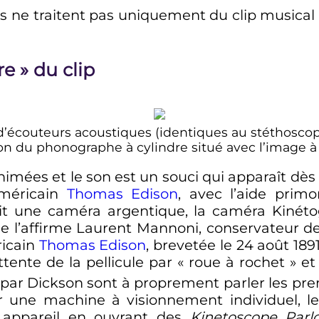
ès ne traitent pas uniquement du clip musical
re
» du clip
d’écouteurs acoustiques (identiques au stéthoscop
on du phonographe à cylindre situé avec l’image à l
imées et le son est un souci qui apparaît dès
 américain
Thomas Edison
, avec l’aide primo
it une caméra argentique, la caméra Kinét
l’affirme Laurent Mannoni, conservateur de
ricain
Thomas Edison
, brevetée le 24 août 18
ente de la pellicule par « roue à rochet » et
s par Dickson sont à proprement parler les pre
r une machine à visionnement individuel, l
t appareil en ouvrant des
Kinetoscope Parlo