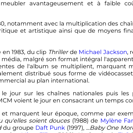
meubler avantageusement et à faible coût 
0, notamment avec la multiplication des chaînes
ritique et artistique ainsi que de moyens fin
 en 1983, du clip
Thriller
de
Michael Jackson
, 
ce média, malgré son format intégral l'appare
 ventes de l'album se multiplient, marquant
alement distribué sous forme de vidéocasset
mercial au plan international.
 le jour sur les chaînes nationales puis le
M voient le jour en consacrant un temps con
tes et marquent leur époque, comme par exe
 qu'elles soient douces
(1988) de
Mylène Fa
d
du groupe
Daft Punk
(1997),
...Baby One Mor