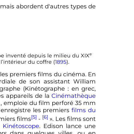
 mais abordent d'autres types de
e
e inventé depuis le milieu du
XIX
’intérieur du coffre (
1895
).
 les premiers films du cinéma. En
rdiale de son assistant William
ographe (Kinétographe
: en grec,
s appareils de la
Cinémathèque
91, emploie du film perforé 35 mm
 enregistre les premiers
films du
[5]
[6]
miers films
-
»
. Les films sont
e
Kinétoscope
. Edison lance une
rs
dans quelques villes, ou en