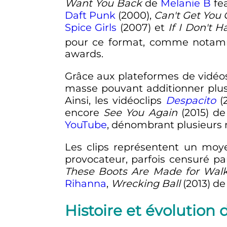
Want You Back
de
Melanie B
fe
Daft Punk
(2000),
Can't Get You
Spice Girls
(2007) et
If I Don't 
pour ce format, comme nota
awards.
Grâce aux plateformes de vidéos
masse pouvant additionner plusie
Ainsi, les vidéoclips
Despacito
(
encore
See You Again
(2015) d
YouTube
, dénombrant plusieurs 
Les clips représentent un moye
provocateur, parfois censuré p
These Boots Are Made for Walk
Rihanna
,
Wrecking Ball
(2013) d
Histoire et évolution 