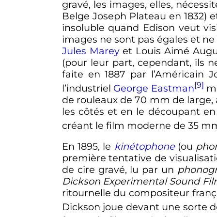
gravé, les images, elles, nécess
Belge Joseph Plateau en 1832) e
insoluble quand Edison veut vi
images ne sont pas égales et ne
Jules Marey
et Louis Aimé Augu
(pour leur part, cependant, ils 
faite en 1887 par l’Américain 
[9]
l’industriel
George Eastman
me
de rouleaux de
70
mm
de large, 
les côtés et en le découpant en
créant le film moderne de 35 mm,
En 1895, le
kinétophone
(ou
pho
première tentative de visualisati
de cire gravé, lu par un
phonog
Dickson Experimental Sound Fi
ritournelle du compositeur frança
Dickson joue devant une sorte de 