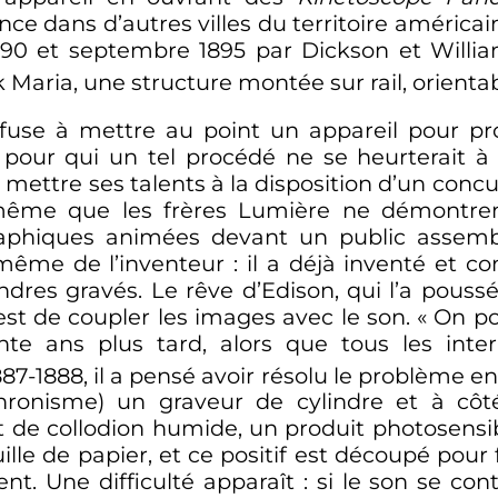
ence dans d’autres villes du territoire américain
890 et septembre 1895 par Dickson et William
Maria, une structure montée sur rail, orientable
fuse à mettre au point un appareil pour proj
 pour qui un tel procédé ne se heurterait
 mettre ses talents à la disposition d’un conc
même que les frères Lumière ne démontrent 
aphiques animées devant un public assembl
 même de l’inventeur
: il a déjà inventé et c
dres gravés. Le rêve d’Edison, qui l’a poussé
st de coupler les images avec le son.
« On po
te ans plus tard, alors que tous les inter
87-1888, il a pensé avoir résolu le problème 
chronisme) un graveur de cylindre et à côt
 de collodion humide, un produit photosensi
euille de papier, et ce positif est découpé po
t. Une difficulté apparaît
: si le son se co