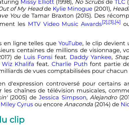
aturing
Missy Elliott
(1998),
No Scrubs
de
TLC
(
 Out of My Head
de
Kylie Minogue
(2001),
Headl
Have You
de Tamar Braxton (2015). Des récomp
[2]
,
[3]
,
[4]
mment les
MTV Video Music Awards
ou
 en ligne telles que
YouTube
, le clip devien
urs centaines de millions de visionnage, voi
2017) de
Luis Fonsi
feat.
Daddy Yankee
,
Shap
e
Wiz Khalifa
feat.
Charlie Puth
font partie d
milliards de vues comptabilisées pour chacun 
n d'expression controversé pour certains ar
ar les chaînes de télévision musicales, com
in'
(2005) de
Jessica Simpson
,
Alejandro
(20
e
Miley Cyrus
ou encore
Anaconda
(2014) de
Ni
du clip