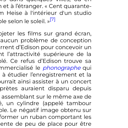
 et à l’étranger.
« Cent quarante-
 Heise à l'intérieur d'un studio
[7]
 selon le soleil. »
eter les films sur grand écran,
 à aucun problème de conception
urrent d’Edison pour concevoir un
l’attractivité supérieure de la
é. Ce refus d’Edison trouve sa
ommercialisé le
phonographe
qui
 à étudier l’enregistrement et la
urrait ainsi assister à un concert
prètes auraient disparu depuis
en assemblant sur le même axe de
é, un cylindre (appelé tambour
ble. Le négatif image obtenu sur
ur former un ruban comportant les
ntente de peu de place pour être