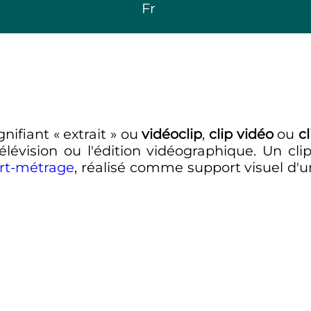
Fr
gnifiant «
extrait
» ou
vidéoclip
,
clip vidéo
ou
c
lévision ou l'édition vidéographique. Un cl
rt-métrage
, réalisé comme support visuel d