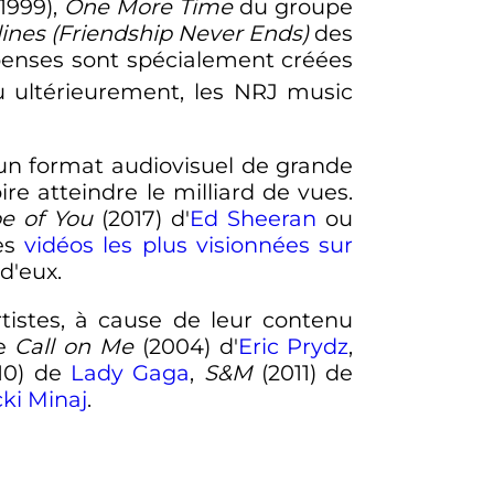
1999),
One More Time
du groupe
ines (Friendship Never Ends)
des
enses sont spécialement créées
 ultérieurement, les NRJ music
t un format audiovisuel de grande
re atteindre le milliard de vues.
e of You
(2017) d'
Ed Sheeran
ou
es
vidéos les plus visionnées sur
d'eux.
tistes, à cause de leur contenu
me
Call on Me
(2004) d'
Eric Prydz
,
10) de
Lady Gaga
,
S&M
(2011) de
cki Minaj
.