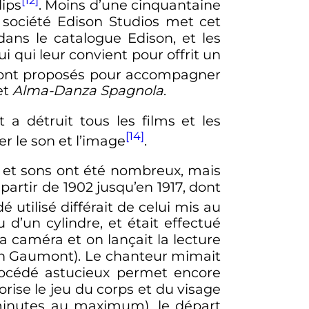
[12]
lips
. Moins d’une cinquantaine
a société Edison Studios met cet
dans le catalogue Edison, et les
 qui leur convient pour offrit un
s sont proposés pour accompagner
et
Alma-Danza Spagnola
.
a détruit tous les films et les
[14]
r le son et l’image
.
s et sons ont été nombreux, mais
artir de 1902 jusqu’en 1917, dont
dé utilisé différait de celui mis au
 d’un cylindre, et était effectué
a caméra et on lançait la lecture
 Gaumont). Le chanteur mimait
procédé astucieux permet encore
rise le jeu du corps et du visage
inutes
au maximum), le départ