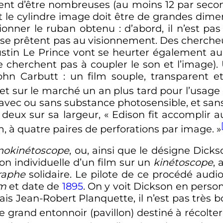
itent d’être nombreuses (au moins 12 par secon
t le cylindre image doit être de grandes dime
sionner le ruban obtenu
: d’abord, il n’est pa
 se prêtent pas au visionnement. Des cherch
stin Le Prince vont se heurter également 
ne cherchent pas à coupler le son et l’image
John Carbutt
: un film souple, transparent e
t sur le marché un an plus tard pour l’usage
avec ou sans substance photosensible, et sans 
 deux sur sa largeur,
« Edison fit accomplir 
 à quatre paires de perforations par image. »
nokinétoscope
, ou, ainsi que le désigne Dicks
on individuelle d’un film sur un
kinétoscope
, 
raphe
solidaire. Le pilote de ce procédé audio
lm
et date de
1895
. On y voit Dickson en perso
is Jean-Robert Planquette, il n’est pas très b
grand entonnoir (pavillon) destiné à récolter 