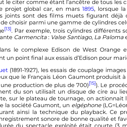
ut le citer comme étant l’ancêtre de tous les c
le projet global car, en mars
1895
, lorsque l
ms joints sont des films muets figurant déjà 
 de choisir parmi une gamme de cylindres celui
[13]
ge
. Par exemple, trois cylindres différent
sante
Carmencita
:
Valse Santiago
,
La Paloma
dans le complexe Edison de West Orange et 
 un point final aux essais d’Edison pour marie
uet
(1891-1927), les essais de couplage image
ux que le Français Léon Gaumont produisit à p
[15]
r une production de plus de 700)
). Le procé
ent du son utilisait un disque de cire au lieu
 sur le plateau de tournage, on actionnait l
e la société Gaumont, un
elgéphone
(LG=Léon
urant ainsi la technique du playback. Ce 
nregistrement sonore de bonne qualité et favo
rée du spectacle exploité était courte (
3 m