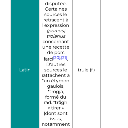
disputée.
Certaines
sources le
retracent à
l'expression
(porcus)
troianus
concernant
une recette
de porc
[20]
,
[21]
farci
.
D'autres
Latin
truie (f.)
sources le
rattachent à
"un étymon
gaulois,
*trogja,
formé du
rad. *trŏgh
«
tirer
»
(dont sont
issus,
notamment