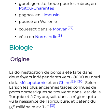
goret, gorette, treue pour les mères, en
Poitou-Charentes
gagnou en
Limousin
pourcê en Wallonie
[27]
couessot dans le
Morvan
[28]
vêtu en
Normandie
Biologie
Origine
La domestication de porcs a été faite dans
deux foyers indépendants vers - 8000 au nord
[29]
,
[30]
de la
Mésopotamie
et en
Chine
. Selon
Larson les plus anciennes traces connues de
porcs domestiques se trouvent dans l'est de la
Turquie et à Chypre, soit dans la région qui a
vu la naissance de l'agriculture, et datent du
e
[31]
IX
millénaire
av. J.-C.
.