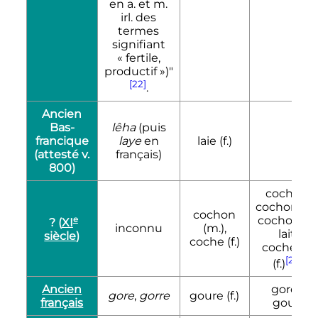
en a. et m.
irl. des
termes
signifiant
«
fertile,
productif
»)"
[22]
.
Ancien
Bas-
lêha
(puis
francique
laye
en
laie (f.)
(attesté
v.
français)
800)
cochon,
cochonnet
cochon
cochon de
e
? (
XI
inconnu
(m.),
lait,
siècle
)
coche (f.)
cochette
[23]
(f.)
Ancien
goret,
gore
,
gorre
goure (f.)
français
gouri