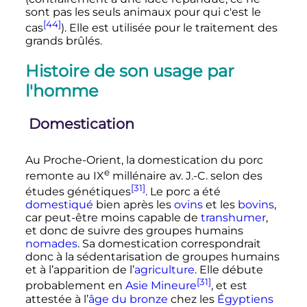
sont pas les seuls animaux pour qui c'est le
[44]
cas
). Elle est utilisée pour le traitement des
grands brûlés.
Histoire de son usage par
l'homme
Domestication
Au Proche-Orient, la domestication du porc
e
remonte au
IX
millénaire
av. J.-C.
selon des
[31]
études génétiques
. Le porc a été
domestiqué
bien après les
ovins
et les
bovins
,
car peut-être moins capable de
transhumer
,
et donc de suivre des groupes humains
nomades
. Sa domestication correspondrait
donc à la sédentarisation de groupes humains
et à l’apparition de l’
agriculture
. Elle débute
[31]
probablement en
Asie Mineure
, et est
attestée à l’
âge du bronze
chez les
Égyptiens