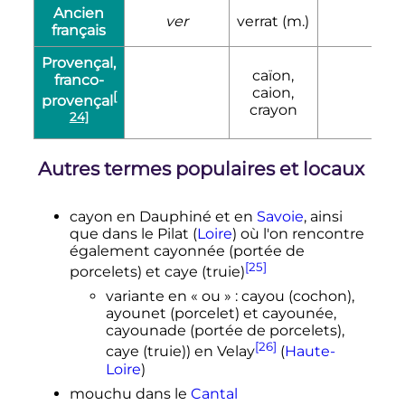
Ancien
ver
verrat (m.)
français
Provençal,
caïon,
franco-
caion,
[
provençal
crayon
24]
Autres termes populaires et locaux
cayon en Dauphiné et en
Savoie
, ainsi
que dans le Pilat (
Loire
) où l'on rencontre
également cayonnée (portée de
[25]
porcelets) et caye (truie)
variante en «
ou
»
: cayou (cochon),
ayounet (porcelet) et cayounée,
cayounade (portée de porcelets),
[26]
caye (truie)) en Velay
(
Haute-
Loire
)
mouchu dans le
Cantal