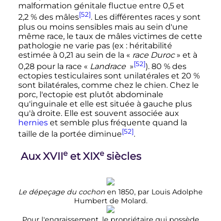
malformation génitale fluctue entre 0,5 et
[52]
2,2
% des mâles
. Les différentes races y sont
plus ou moins sensibles mais au sein d'une
même race, le taux de mâles victimes de cette
pathologie ne varie pas (ex
: héritabilité
estimée à 0,21 au sein de la «
race Duroc
» et à
[52]
0,28 pour la race «
Landrace
»
). 80
% des
ectopies testiculaires sont unilatérales et 20
%
sont bilatérales, comme chez le chien. Chez le
porc, l'ectopie est plutôt abdominale
qu'inguinale et elle est située à gauche plus
qu'à droite. Elle est souvent associée aux
hernies
et semble plus fréquente quand la
[52]
taille de la portée diminue
.
e
e
Aux
XVII
et
XIX
siècles
Le dépeçage du cochon
en 1850, par Louis Adolphe
Humbert de Molard.
Pour l'engraissement, le propriétaire qui possède