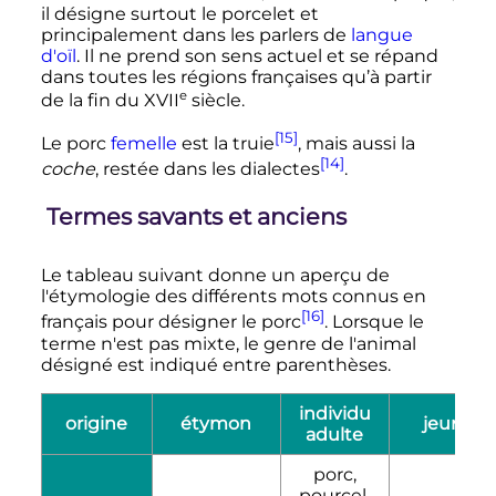
il désigne surtout le porcelet et
principalement dans les parlers de
langue
d'oïl
. Il ne prend son sens actuel et se répand
dans toutes les régions françaises qu’à partir
e
de la fin du
XVII
siècle
.
[15]
Le porc
femelle
est la truie
, mais aussi la
[14]
coche
, restée dans les dialectes
.
Termes savants et anciens
Le tableau suivant donne un aperçu de
l'étymologie des différents mots connus en
[16]
français pour désigner le porc
. Lorsque le
terme n'est pas mixte, le genre de l'animal
désigné est indiqué entre parenthèses.
individu
origine
étymon
jeune
adulte
porc,
pourcel,