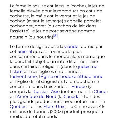
La femelle adulte est la truie (coche), la jeune
femelle élevée pour la reproduction est une
cochette, le mâle est le verrat et le jeune
cochon (avant le sevrage) s’appelle porcelet,
cochonnet, goret (ou cochon de lait dans
l’assiette), le jeune porc sevré se nomme
[8]
nourrain (ou nourrin)
.
Le terme désigne aussi la
viande
fournie par
cet
animal
qui est la viande la plus
consommée dans le monde alors même que
le porc fait l'objet d'un interdit alimentaire
dans certaines religions (dans le
judaïsme
,
l'
islam
et trois églises chrétiennes
:
l'
adventisme
, l'
Église orthodoxe éthiopienne
et l'Église kimbanguiste). La production se
concentre dans trois zones
: l'
Europe
(y
compris la
Russie
), l'
Asie
(notamment la
Chine
)
et l'
Amérique du Nord
(le
Canada
– l'un des
plus grands producteurs, avec notamment le
Québec
– et les
États-Unis
). La Chine avec
46
millions
de tonnes (2003) produit presque la
moitié du total mondial.