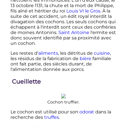
nettoient les immondices. L'un d'eux cause, le
13 octobre 1131, la chute et la mort de Philippe,
fils aîné et héritier du roi
Louis
VI
le Gros
. À la
suite de cet accident, un édit royal interdit la
divagation des cochons. Les seuls cochons qui
échappent à l'interdit sont ceux des confréries
de moines Antonins.
Saint Antoine
l'ermite est
donc souvent identifié par sa proximité avec
un cochon.
Les restes d'
aliments
, les détritus de
cuisine
,
les résidus de la fabrication de
bière
familiale
ont fait partie, des siècles durant, de
l'alimentation donnée aux porcs.
Cueillette
Cochon truffier.
Le cochon est utilisé pour son
odorat
dans la
recherche des
truffes
.