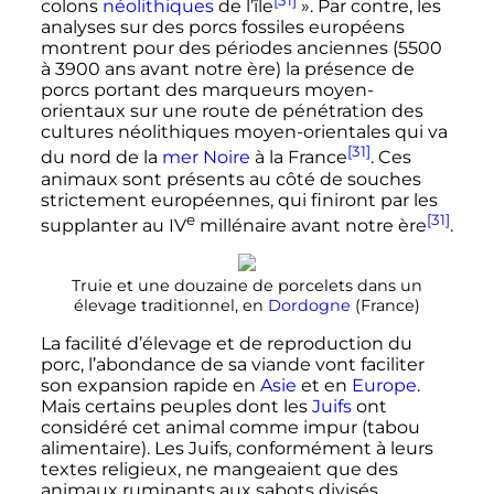
colons
néolithiques
de l’île
». Par contre, les
analyses sur des porcs fossiles européens
montrent pour des périodes anciennes (
5500
à 3900 ans
avant notre ère) la présence de
porcs portant des marqueurs moyen-
orientaux sur une route de pénétration des
cultures néolithiques moyen-orientales qui va
[31]
du nord de la
mer Noire
à la France
. Ces
animaux sont présents au côté de souches
strictement européennes, qui finiront par les
e
[31]
supplanter au
IV
millénaire
avant notre ère
.
Truie et une douzaine de porcelets dans un
élevage traditionnel, en
Dordogne
(France)
La facilité d’élevage et de reproduction du
porc, l’abondance de sa viande vont faciliter
son expansion rapide en
Asie
et en
Europe
.
Mais certains peuples dont les
Juifs
ont
considéré cet animal comme impur (tabou
alimentaire). Les Juifs, conformément à leurs
textes religieux, ne mangeaient que des
animaux ruminants aux sabots divisés,