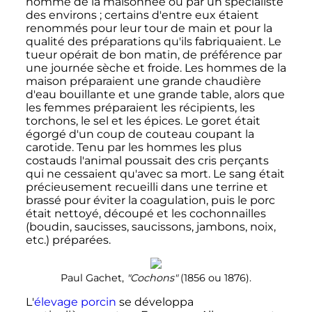
homme de la maisonnée ou par un spécialiste
des environs
; certains d'entre eux étaient
renommés pour leur tour de main et pour la
qualité des préparations qu'ils fabriquaient. Le
tueur opérait de bon matin, de préférence par
une journée sèche et froide. Les hommes de la
maison préparaient une grande chaudière
d'eau bouillante et une grande table, alors que
les femmes préparaient les récipients, les
torchons, le sel et les épices. Le goret était
égorgé d'un coup de couteau coupant la
carotide. Tenu par les hommes les plus
costauds l'animal poussait des cris perçants
qui ne cessaient qu'avec sa mort. Le sang était
précieusement recueilli dans une terrine et
brassé pour éviter la coagulation, puis le porc
était nettoyé, découpé et les cochonnailles
(boudin, saucisses, saucissons, jambons, noix,
etc.) préparées.
Paul Gachet,
"Cochons"
(1856 ou 1876).
L'
élevage porcin
se développa