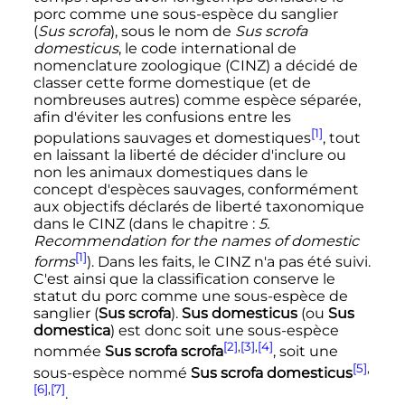
porc comme une sous-espèce du sanglier
(
Sus scrofa
), sous le nom de
Sus scrofa
domesticus
, le code international de
nomenclature zoologique (CINZ) a décidé de
classer cette forme domestique (et de
nombreuses autres) comme espèce séparée,
afin d'éviter les confusions entre les
[1]
populations sauvages et domestiques
, tout
en laissant la liberté de décider d'inclure ou
non les animaux domestiques dans le
concept d'espèces sauvages, conformément
aux objectifs déclarés de liberté taxonomique
dans le CINZ (dans le chapitre
:
5.
Recommendation for the names of domestic
[1]
forms
). Dans les faits, le CINZ n'a pas été suivi.
C'est ainsi que la classification conserve le
statut du porc comme une sous-espèce de
sanglier (
Sus scrofa
).
Sus domesticus
(ou
Sus
domestica
) est donc soit une sous-espèce
[2]
,
[3]
,
[4]
nommée
Sus scrofa scrofa
, soit une
[5]
,
sous-espèce nommé
Sus scrofa domesticus
[6]
,
[7]
.