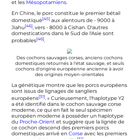
et les
Mésopotamiens
.
En Chine, le porc constitue le premier bétail
[45]
domestiqué
aux alentours de - 9000 à
[46]
Jiahu
, vers - 8000 à Cishan. D'autres
domestications dans le Sud de l'Asie sont
[46]
probables
.
Des cochons sauvages corses, anciens cochons
domestiques retournés à l'état sauvage, et seuls
cochons d'origine européenne ancienne à avoir
des origines moyen-orientales
La génétique montre que les porcs européens
sont issus de lignages de sangliers
[31]
européens
. «
Curieusement, l'haplotype Y2
a été identifié dans le cochon sauvage corse
moderne, ce qui en fait le seul spécimen
européen moderne à posséder un haplotype
du
Proche-Orient
et suggère que la lignée de
ce cochon descend des premiers porcs
domestiques arrivé en
Corse
avec les premiers
[31]