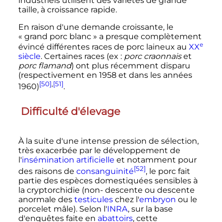
industriels utilisent des variétés de grande
taille, à croissance rapide.
En raison d'une demande croissante, le
«
grand porc blanc
» a presque complètement
e
évincé différentes races de porc laineux au
XX
siècle
. Certaines races (ex
:
porc craonnais
et
porc flamand
) ont plus récemment disparu
(respectivement en 1958 et dans les années
[50]
,
[51]
1960)
.
Difficulté d'élevage
À la suite d'une intense pression de sélection,
très exacerbée par le développement de
l'
insémination artificielle
et notamment pour
[52]
des raisons de
consanguinité
, le porc fait
partie des espèces domestiquées sensibles à
la cryptorchidie (non- descente ou descente
anormale des
testicules
chez l'
embryon
ou le
porcelet mâle). Selon l'
INRA
, sur la base
d'enquêtes faite en
abattoirs
, cette