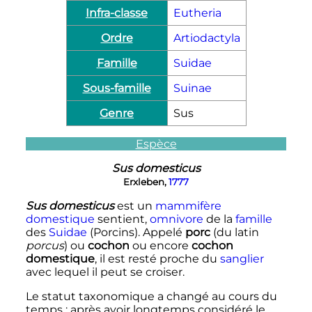
Infra-classe
Eutheria
Ordre
Artiodactyla
Famille
Suidae
Sous-famille
Suinae
Genre
Sus
Espèce
Sus domesticus
Erxleben,
1777
Sus domesticus
est un
mammifère
domestique
sentient,
omnivore
de la
famille
des
Suidae
(Porcins). Appelé
porc
(du latin
porcus
) ou
cochon
ou encore
cochon
domestique
, il est resté proche du
sanglier
avec lequel il peut se croiser.
Le statut taxonomique a changé au cours du
temps
: après avoir longtemps considéré le