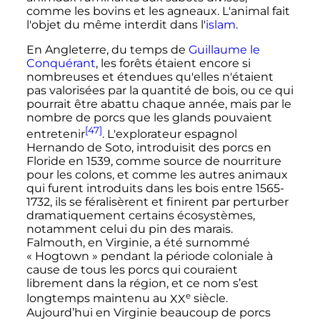
comme les bovins et les agneaux. L'animal fait
l'objet du même interdit dans l'
islam
.
En Angleterre, du temps de
Guillaume le
Conquérant
, les forêts étaient encore si
nombreuses et étendues qu'elles n'étaient
pas valorisées par la quantité de bois, ou ce qui
pourrait être abattu chaque année, mais par le
nombre de porcs que les glands pouvaient
[47]
entretenir
. L'explorateur espagnol
Hernando de Soto, introduisit des porcs en
Floride en 1539, comme source de nourriture
pour les colons, et comme les autres animaux
qui furent introduits dans les bois entre 1565-
1732, ils se féralisèrent et finirent par perturber
dramatiquement certains écosystèmes,
notamment celui du pin des marais.
Falmouth, en Virginie, a été surnommé
«
Hogtown
» pendant la période coloniale à
cause de tous les porcs qui couraient
librement dans la région, et ce nom s’est
e
longtemps maintenu au
XX
siècle
.
Aujourd’hui en Virginie beaucoup de porcs