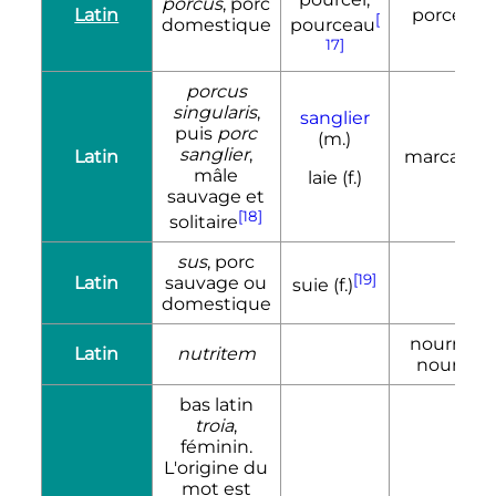
porcus
, porc
Latin
porcelet
[
domestique
pourceau
17]
porcus
singularis
,
sanglier
puis
porc
(m.)
sanglier
,
Latin
marcassin
mâle
laie (f.)
sauvage et
[18]
solitaire
sus
, porc
[19]
Latin
sauvage ou
suie (f.)
domestique
nourrain,
Latin
nutritem
nourrin
bas latin
troia
,
féminin.
L'origine du
mot est