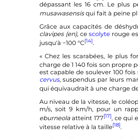
dépassant les
16
cm
. Le plus p
musawasensis
qui fait à peine p
Grâce aux capacités de déshyd
clavipes
(en)
, ce
scolyte
rouge es
[14]
jusqu'à
−100
°C
.
« Chez les scarabées, le plus f
charge de 1 140 fois son propre p
est capable de soulever 100 foi
cervus
, suspendus par leurs mand
qui équivaudrait à une charge d
Au niveau de la vitesse, le coléop
m/s
, soit
9 km/h
, pour un rapp
[17]
eburneola
atteint 177
, ce qui
[18]
vitesse relative à la taille
.