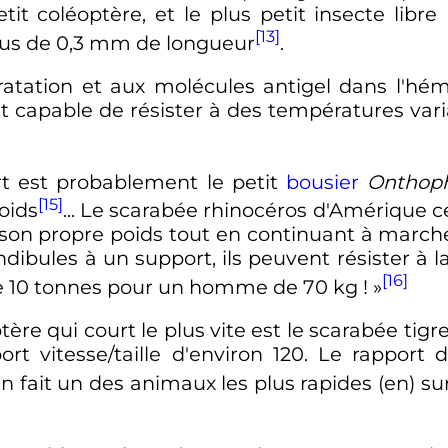
etit coléoptère, et le plus petit insecte libr
[13]
lus de
0,3
mm
de longueur
.
ratation et aux molécules antigel dans l'h
t capable de résister à des températures var
ort est probablement le petit
bousier
Onthop
[15]
oids
... Le scarabée rhinocéros d'Amérique ce
s son propre poids tout en continuant à marc
ibules à un support, ils peuvent résister à la
[16]
e 10 tonnes pour un homme de 70 kg ! »
tère qui court le plus vite est le scarabée tigr
ort vitesse/taille d'environ 120. Le rapport 
 en fait un des animaux les plus rapides
(en)
sur