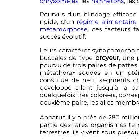
chrysomèles
, les
hannetons
, les
Pourvus d'un blindage efficace
rigide, d'un
régime alimentaire
métamorphose
, ces facteurs 
succès évolutif.
Leurs caractères synapomorphi
buccales de type
broyeur
, une 
pourvu de trois paires de pattes
métathorax soudés en un ptér
constitué de neuf segments che
développé allant jusqu'à la ba
quelquefois très colorées, corre
deuxième paire, les ailes membr
Apparus il y a près de
280 millio
partie des rares organismes terr
terrestres, ils vivent sous presq