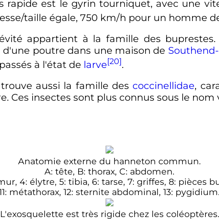
lus rapide est le gyrin tourniquet, avec une vi
esse/taille égale,
750 km/h
pour un homme de 
évité appartient à la famille des buprestes
ti d'une poutre dans une maison de
Southend-
[20]
passés à l'état de
larve
.
 trouve aussi la famille des
coccinellidae
, ca
. Ces insectes sont plus connus sous le nom 
Anatomie externe du hanneton commun.
A: tête, B: thorax, C: abdomen.
, 4: élytre, 5: tibia, 6: tarse, 7: griffes, 8: pièces
11: métathorax, 12: sternite abdominal, 13: pygidium
L'exosquelette est très rigide chez les coléoptères