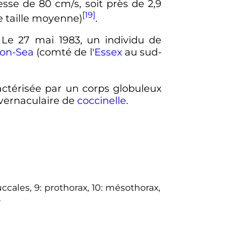
tesse de
80 cm/s
, soit près de
2,9
[19]
taille moyenne)
.
. Le 27 mai 1983, un individu de
on-Sea
(comté de l'
Essex
au sud-
ractérisée par un corps globuleux
vernaculaire de
coccinelle
.
 buccales, 9: prothorax, 10: mésothorax,
.
.