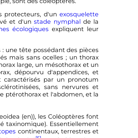
mple, sont des coléoptères.
s protecteurs, d'un
exosquelette
evé et d'un
stade nymphal
de la
hes écologiques
expliquent leur
s
: une tête possédant des pièces
és mais sans ocelles
; un thorax
thorax large, un mésothorax et un
ax, dépourvu d'appendices, et
nt caractérisés par un pronotum
clérotinisées, sans nervures et
e ptérothorax et l'abdomen, et la
leoidea
(en)
), les Coléoptères font
ité taxinomique). Essentiellement
topes
continentaux, terrestres et
[5]