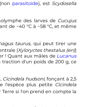
e (non
parasitoïde
), est
Scydosella
émolymphe des larves de
Cucujus
iant de
−40
°C
à
−58
°C
, et même
hagus taurus
, qui peut tirer une
ntrale (
Xyloryctes thestalus
(en)
)
her ! Quant aux mâles de
Lucanus
 traction d'un poids de 200 g, ce
e,
Cicindela hudsoni
, fonçant à
2,5
de l'espèce plus petite
Cicindela
 Terre si l'on prend en compte la