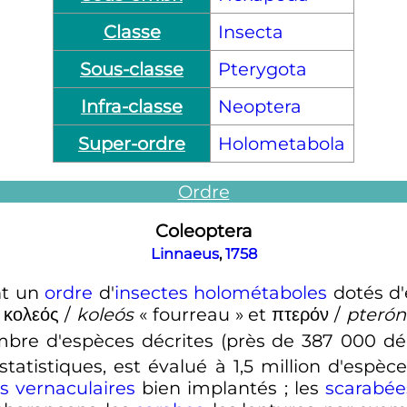
Classe
Insecta
Sous-classe
Pterygota
Infra-classe
Neoptera
Super-ordre
Holometabola
Ordre
Coleoptera
Linnaeus
,
1758
nt un
ordre
d'
insectes
holométaboles
dotés d'é
κολεός
/
koleós
«
fourreau
» et
πτερόν
/
pterón
mbre d'espèces décrites (près de
387 000
déc
statistiques, est évalué à 1,5 million d'espèc
 vernaculaires
bien implantés
; les
scarabée