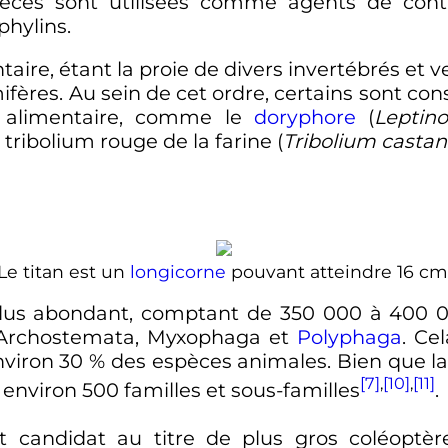
èces sont utilisées comme agents de cont
phylins.
ntaire, étant la proie de divers invertébrés et
mifères. Au sein de cet ordre, certains sont 
ie alimentaire, comme le
doryphore
(
Leptin
e tribolium rouge de la farine (
Tribolium cast
Le titan est un
longicorne
pouvant atteindre
16
cm
 plus abondant, comptant de
350 000
à
400 0
 Archostemata, Myxophaga et
Polyphaga
. Ce
nviron 30
% des espèces animales. Bien que la 
[7]
,
[10]
,
[11]
 environ
500 familles
et sous-familles
.
st candidat au titre de plus gros coléopt