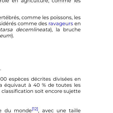
rôle en agriculture, comme les
 vertébrés, comme les poissons, les
considérés comme des
ravageurs
en
otarsa decemlineata
), la bruche
aneum
).
.
00 espèces
décrites divisées en
la équivaut à 40
% de toutes les
classification soit encore sujette
[12]
ère du monde
, avec une taille