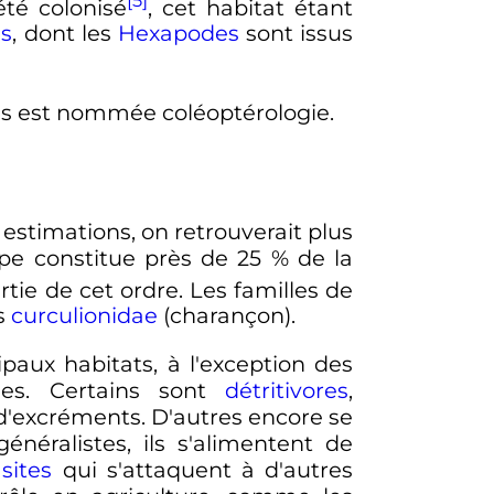
été colonisé
, cet habitat étant
és
, dont les
Hexapodes
sont issus
es est nommée coléoptérologie.
s estimations, on retrouverait plus
upe constitue près de 25
% de la
tie de cet ordre. Les familles de
s
curculionidae
(charançon).
ipaux habitats, à l'exception des
ques. Certains sont
détritivores
,
d'excréments. D'autres encore se
généralistes, ils s'alimentent de
sites
qui s'attaquent à d'autres