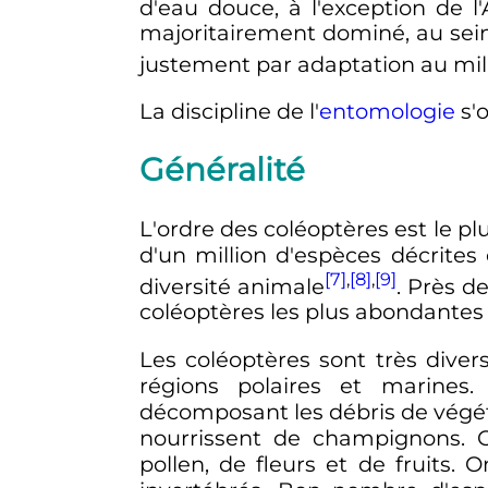
d'eau douce, à l'exception de l
majoritairement dominé, au sei
justement par adaptation au mili
La discipline de l'
entomologie
s'
Généralité
L'ordre des coléoptères est le plu
d'un million d'espèces décrites
[7]
,
[8]
,
[9]
diversité animale
. Près d
coléoptères les plus abondantes 
Les coléoptères sont très divers
régions polaires et marines.
décomposant les débris de végét
nourrissent de champignons. 
pollen, de fleurs et de fruits.