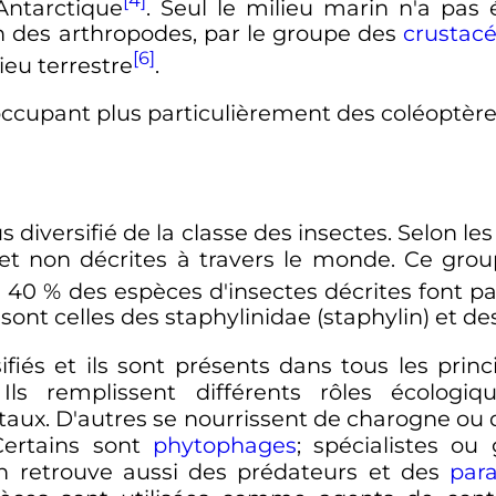
'Antarctique
. Seul le milieu marin n'a pas 
n des arthropodes, par le groupe des
crustac
[6]
eu terrestre
.
occupant plus particulièrement des coléoptèr
s diversifié de la classe des insectes. Selon le
 et non décrites à travers le monde. Ce gro
e 40
% des espèces d'insectes décrites font par
sont celles des staphylinidae (staphylin) et de
ifiés et ils sont présents dans tous les princ
 Ils remplissent différents rôles écologi
aux. D'autres se nourrissent de charogne ou 
Certains sont
phytophages
; spécialistes ou 
 On retrouve aussi des prédateurs et des
para