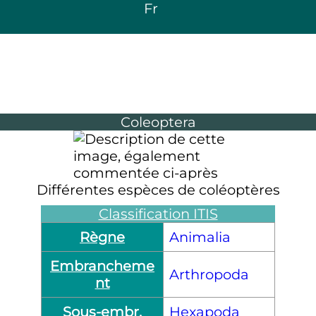
Fr
Coleoptera
Différentes espèces de coléoptères
Classification ITIS
Règne
Animalia
Embrancheme
Arthropoda
nt
Sous-embr.
Hexapoda