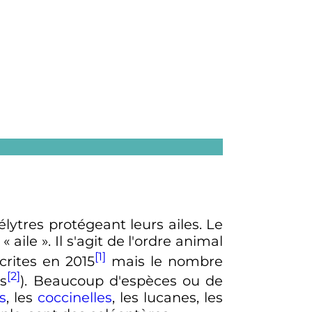
lytres protégeant leurs ailes. Le
«
aile
». Il s'agit de l'ordre animal
[1]
rites en 2015
mais le nombre
[2]
es
). Beaucoup d'espèces ou de
s
, les
coccinelles
, les lucanes, les