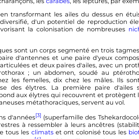
 charançons, les
carabes
, les leptures, par exe
 en transformant les ailes du dessus en étui
diversifié, d'un potentiel de reproduction él
favorisant la colonisation de nombreuses
nic
ques sont un corps segmenté en trois tagme
paire d'antennes et une paire d'yeux compos
 articulées et deux paires d'ailes, avec un pro
othorax
; un abdomen, soudé au ptérothor
z les femelles, dix chez les mâles. Ils so
se des élytres. La première paire d'ailes s
spond aux élytres qui recouvrent et protègent l
aneuses métathoraciques, servent au vol.
[3]
ns
d'années
(superfamille des Tshekardoco
estres à ressembler à leurs ancêtres (stabil
ue tous les
climats
et ont colonisé tous les
bio
[4]