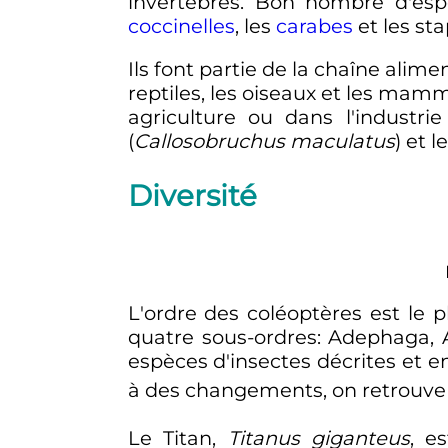
invertébrés. Bon nombre d'esp
coccinelles
, les
carabes
et les sta
Ils font partie de la chaîne alime
reptiles, les oiseaux et les mam
agriculture ou dans l'industr
(
Callosobruchus maculatus
) et l
Diversité
L'ordre des coléoptères est le
quatre sous-ordres: Adephaga,
espèces d'insectes décrites et e
à des changements, on retrouve
Le Titan,
Titanus giganteus
, e