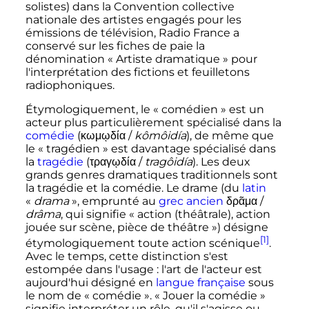
solistes) dans la Convention collective
nationale des artistes engagés pour les
émissions de télévision, Radio France a
conservé sur les fiches de paie la
dénomination «
Artiste dramatique
» pour
l'interprétation des fictions et feuilletons
radiophoniques.
Étymologiquement, le «
comédien
» est un
acteur plus particulièrement spécialisé dans la
comédie
(
κωμῳδία
/
kômôidía
), de même que
le «
tragédien
» est davantage spécialisé dans
la
tragédie
(
τραγῳδία
/
tragôidía
). Les deux
grands genres dramatiques traditionnels sont
la tragédie et la comédie. Le drame (du
latin
«
drama
», emprunté au
grec ancien
δρᾶμα
/
drâma
, qui signifie «
action (théâtrale), action
jouée sur scène, pièce de théâtre
») désigne
[1]
étymologiquement toute action scénique
.
Avec le temps, cette distinction s'est
estompée dans l'usage
: l'art de l'acteur est
aujourd'hui désigné en
langue française
sous
le nom de «
comédie
». «
Jouer la comédie
»
signifie interpréter un rôle, qu'il s'agisse ou