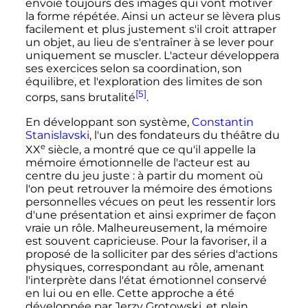
envoie toujours des images qui vont motiver
la forme répétée. Ainsi un acteur se lèvera plus
facilement et plus justement s'il croit attraper
un objet, au lieu de s'entraîner à se lever pour
uniquement se muscler. L'acteur développera
ses exercices selon sa coordination, son
équilibre, et l'exploration des limites de son
[5]
corps, sans brutalité
.
En développant son système,
Constantin
Stanislavski
, l'un des fondateurs du théâtre du
e
XX
siècle
, a montré que ce qu'il appelle la
mémoire émotionnelle de l'acteur est au
centre du jeu juste
: à partir du moment où
l'on peut retrouver la mémoire des émotions
personnelles vécues on peut les ressentir lors
d'une présentation et ainsi exprimer de façon
vraie un rôle. Malheureusement, la mémoire
est souvent capricieuse. Pour la favoriser, il a
proposé de la solliciter par des séries d'actions
physiques, correspondant au rôle, amenant
l'interprète dans l'état émotionnel conservé
en lui ou en elle. Cette approche a été
développée par Jerzy Grotowski, et plein