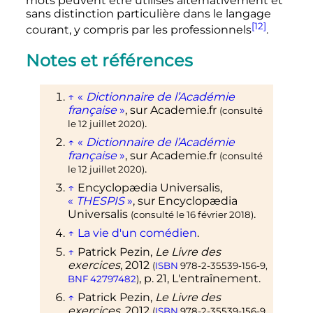
mots peuvent être utilisés alternativement et
sans distinction particulière dans le langage
[12]
courant, y compris par les professionnels
.
Notes et références
↑
«
Dictionnaire de l’Académie
française
»
, sur
Academie.fr
(consulté
.
le
12 juillet 2020
)
↑
«
Dictionnaire de l’Académie
française
»
, sur
Academie.fr
(consulté
.
le
12 juillet 2020
)
↑
Encyclopædia
Universalis
,
«
THESPIS
»
, sur
Encyclopædia
Universalis
.
(consulté le
16 février 2018
)
↑
La vie d'un comédien
.
↑
Patrick Pezin,
Le Livre des
exercices
,
2012
(
ISBN
978-2-35539-156-9
,
,
p.
21, L'entraînement
.
BNF
42797482
)
↑
Patrick Pezin,
Le Livre des
exercices
,
2012
(
ISBN
978-2-35539-156-9
,