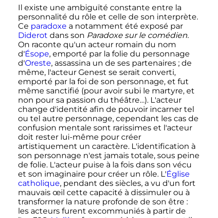
Il existe une ambiguïté constante entre la
personnalité du rôle et celle de son interprète.
Ce
paradoxe
a notamment été exposé par
Diderot
dans son
Paradoxe sur le comédien
.
On raconte qu'un acteur romain du nom
d'
Ésope
, emporté par la folie du personnage
d'
Oreste
, assassina un de ses partenaires
; de
même, l'acteur Genest se serait converti,
emporté par la foi de son personnage, et fut
même sanctifié (pour avoir subi le martyre, et
non pour sa passion du théâtre…). L'acteur
change d'identité afin de pouvoir incarner tel
ou tel autre personnage, cependant les cas de
confusion mentale sont rarissimes et l'acteur
doit rester lui-même pour créer
artistiquement un caractère. L'identification à
son personnage n'est jamais totale, sous peine
de folie. L'acteur puise à la fois dans son vécu
et son imaginaire pour créer un rôle. L'
Église
catholique
, pendant des siècles, a vu d'un fort
mauvais œil cette capacité à dissimuler ou à
transformer la nature profonde de son être
:
les acteurs furent excommuniés à partir de