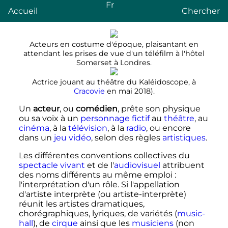
Fr
Accueil
Chercher
Acteurs en costume d'époque, plaisantant en
attendant les prises de vue d'un téléfilm à l'hôtel
Somerset à Londres.
Actrice jouant au théâtre du Kaléidoscope, à
Cracovie
en mai 2018).
Un
acteur
, ou
comédien
, prête son physique
ou sa voix à un
personnage fictif
au
théâtre
, au
cinéma
, à la
télévision
, à la
radio
, ou encore
dans un
jeu vidéo
, selon des règles
artistiques
.
Les différentes conventions collectives du
spectacle vivant
et de l'
audiovisuel
attribuent
des noms différents au même emploi
:
l'interprétation d'un rôle. Si l'appellation
d'artiste interprète (ou artiste-interprète)
réunit les artistes dramatiques,
chorégraphiques, lyriques, de variétés (
music-
hall
), de
cirque
ainsi que les
musiciens
(non