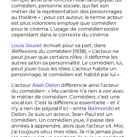
comédien, personne sociale, qui fait son
métier de la représentation des personnages
au théâtre »
; pour cet auteur, le terme
acteur
est plus volontiers employé que
comédien
pour le cinéma. L'usage de
comédien
existe
cependant dans le contexte du cinéma.
Louis Jouvet
écrivait pour sa part, dans
Réflexions du comédien
(1938), «
L’acteur ne
peut jouer que certains rôles
; il déforme les
autres selon sa personnalité. Le comédien, lui,
peut jouer tous les rôles. L’acteur habite un
personnage, le comédien est habité par lui
».
L'acteur
Alain Delon
différencie ainsi l'
acteur
du
comédien
: «
Ma carrière n’a rien à voir avec
le métier de comédien. Comédien, c’est une
vocation. C’est la différence essentielle – et il
n’y a rien de péjoratif ici – entre
Belmondo
et
Delon. Je suis un acteur, Jean-Paul est un
comédien. Un comédien joue, il passe des
années à apprendre, alors que l’acteur vit. Moi,
j’ai toujours vécu mes rôles. Je n’ai jamais joué.