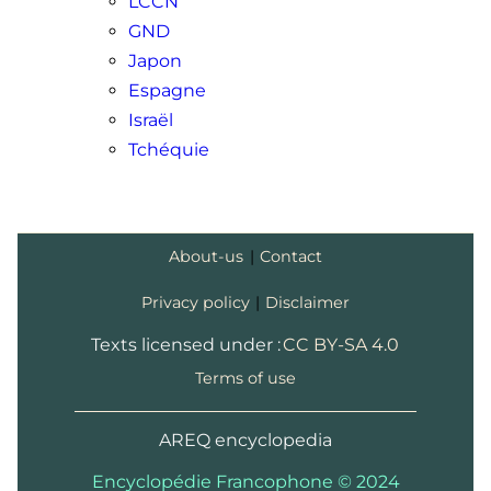
LCCN
GND
Japon
Espagne
Israël
Tchéquie
About-us
|
Contact
Privacy policy
|
Disclaimer
Texts licensed under :
CC BY-SA 4.0
Terms of use
AREQ encyclopedia
Encyclopédie Francophone © 2024