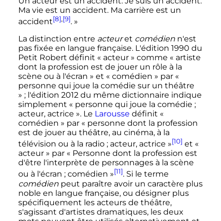
Un acteur est un accident. Je suis un accident.
Ma vie est un accident. Ma carrière est un
[8]
,
[9]
accident
.
»
La distinction entre
acteur
et
comédien
n'est
pas fixée en langue française. L'édition 1990 du
Petit Robert définit
« acteur »
comme
« artiste
dont la profession est de jouer un rôle à la
scène ou à l'écran »
et
« comédien »
par
«
personne qui joue la comédie sur un théâtre
»
; l'édition 2012 du même dictionnaire indique
simplement
« personne qui joue la comédie ;
acteur, actrice »
. Le
Larousse
définit
«
comédien »
par
« personne dont la profession
est de jouer au théâtre, au cinéma, à la
[10]
télévision ou à la radio ; acteur, actrice »
et
«
acteur »
par
« Personne dont la profession est
d'être l'interprète de personnages à la scène
[11]
ou à l'écran ; comédien »
. Si le terme
comédien
peut paraître avoir un caractère plus
noble en langue française, ou désigner plus
spécifiquement les acteurs de théâtre,
s'agissant d'artistes dramatiques, les deux