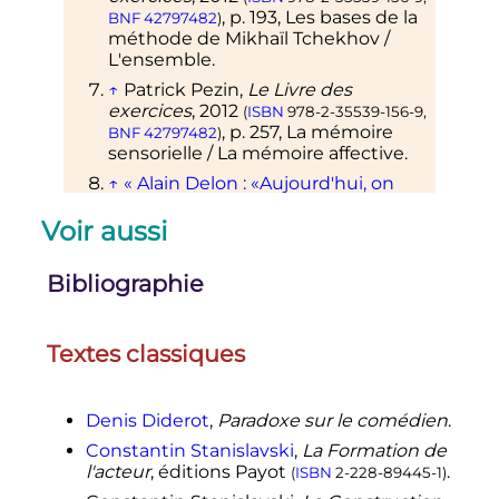
,
p.
193, Les bases de la
BNF
42797482
)
méthode de Mikhaïl Tchekhov /
L'ensemble
.
↑
Patrick Pezin,
Le Livre des
exercices
,
2012
(
ISBN
978-2-35539-156-9
,
,
p.
257, La mémoire
BNF
42797482
)
sensorielle / La mémoire affective
.
↑
«
Alain Delon
: «Aujourd'hui, on
n'écrit plus pour des stars mais pour
Voir aussi
du pognon»
»
,
Le Figaro
, 21
septembre 2018.
↑
«
La différence entre comédien et
Bibliographie
acteur
»
, Stardust Masterclass, 11
décembre 2018.
↑
Comédien, comédienne
sur
Textes classiques
larousse.fr
.
↑
Acteur, actrice
sur
larousse.fr
.
Denis Diderot
,
Paradoxe sur le comédien
.
↑
«
Comédien / Comédienne
»
, sur
Constantin Stanislavski
,
La Formation de
CIDJ
.
(consulté le
10 octobre 2020
)
l'acteur
, éditions Payot
.
(
ISBN
2-228-89445-1
)