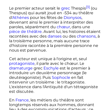
[3]
Le premier acteur serait le
grec
Thespis
(ou
Thespus) qui aurait joué en -534 au théâtre
d'
Athènes
pour les fêtes de
Dionysos
,
devenant ainsi le premier à interpréter des
paroles, séparément du
chœur
, dans une
pièce de théâtre
. Avant lui, les histoires étaient
racontées avec des
danses
ou des
chansons
, à
la troisième personne, mais aucune trace
d'histoire racontée à la première personne ne
nous est parvenue.
Cet acteur est unique à l'origine et, seul
protagoniste
, il parle avec le chœur. Le
dramaturge
grec
Eschyle
est le premier à
introduire un deuxième personnage (le
deutéragoniste). Puis
Sophocle
en fait
intervenir un troisième
: le tritagoniste.
L'existence dans l'Antiquité d'un tétragoniste
est discutée.
En
France
, les métiers du théâtre sont
longtemps réservés aux hommes, donnant
lieu à des excommunications d'acteurs
; ce