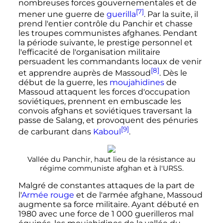
nombreuses forces gouvernementales et de
[7]
mener une guerre de
guerilla
. Par la suite, il
prend l'entier contrôle du Panchir et chasse
les troupes communistes afghanes. Pendant
la période suivante, le prestige personnel et
l'efficacité de l'organisation militaire
persuadent les commandants locaux de venir
[8]
et apprendre auprès de Massoud
. Dès le
début de la guerre, les
moujahidines
de
Massoud attaquent les forces d'occupation
soviétiques, prennent en embuscade les
convois afghans et soviétiques traversant la
passe de Salang, et provoquent des pénuries
[9]
de carburant dans
Kaboul
.
Vallée du Panchir, haut lieu de la résistance au
régime communiste afghan et à l'URSS.
Malgré de constantes attaques de la part de
l'
Armée rouge
et de l'armée afghane, Massoud
augmente sa force militaire. Ayant débuté en
1980 avec une force de
1 000
guerilleros mal