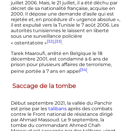
juillet 2006
. Mais, le
21 juillet
, il a été déchu par
décret de sa nationalité française, acquise en
2000. Il dépose une demande d'asile qui est
rejetée et, en procédure d'«
urgence absolue
»,
il est expulsé vers la Tunisie le
7 août 2006
. Les
autorités tunisiennes le laissent en liberté
sous une surveillance policière
[32]
,
[33]
«
ostentatoire
»
.
Tarek Maaroufi, arrêté en Belgique le
18
décembre 2001
, est condamné à 6 ans de
prison pour plusieurs affaires de terrorisme,
[34]
peine portée à 7 ans en appel
.
Saccage de la tombe
Début septembre 2021, la vallée du Panchir
est prise par les
talibans
après des combats
contre le Front national de résistance dirigé
par Ahmad Massoud. Le 9 septembre, la
tombe du commandant Ahmed Chah
Massoud est saccagée par des talibans, vingt