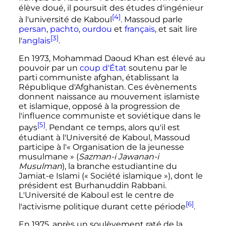
élève doué, il poursuit des études d'ingénieur
[4]
à l'université de Kaboul
. Massoud parle
persan
,
pachto
,
ourdou
et
français
, et sait lire
[3]
l'
anglais
.
En 1973, Mohammad Daoud Khan est élevé au
pouvoir par un
coup d'État
soutenu par le
parti communiste afghan, établissant la
République d'Afghanistan. Ces évènements
donnent naissance au mouvement islamiste
et islamique, opposé à la progression de
l'influence communiste et soviétique dans le
[5]
pays
. Pendant ce temps, alors qu'il est
étudiant à l'Université de Kaboul, Massoud
participe à l'«
Organisation de la jeunesse
musulmane
» (
Sazman-i Jawanan-i
Musulman
), la branche estudiantine du
Jamiat-e Islami («
Société islamique
»), dont le
président est Burhanuddin Rabbani.
L'Université de Kaboul est le centre de
[6]
l'activisme politique durant cette période
.
En 1975, après un soulèvement raté de la