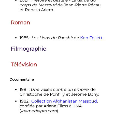
2021
:
Histoire et destins - Le garde du
corps de Massoud
de Jean-Pierre Pécau
et Renato Arlem.
Roman
1985
:
Les Lions du Panshir
de
Ken Follett
.
Filmographie
Télévision
Documentaire
1981
:
Une vallée contre un empire
, de
Christophe de Ponfilly et Jérôme Bony.
1982
:
Collection Afghanistan Massoud
,
confiée par Ariana Films à l'INA
(
inamediapro.com
)