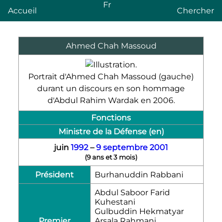
Fr
Accueil
Chercher
Ahmed Chah Massoud
Portrait d'Ahmed Chah Massoud (gauche)
durant un discours en son hommage
d'Abdul Rahim Wardak en 2006.
Fonctions
Ministre de la Défense
(en)
juin
1992
–
9
septembre
2001
(
9 ans et 3 mois
)
Président
Burhanuddin Rabbani
Abdul Saboor Farid
Kuhestani
Gulbuddin Hekmatyar
Premier
Arsala Rahmani