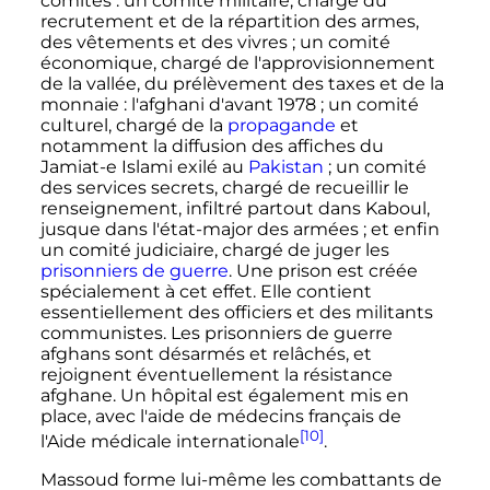
comités
: un comité militaire, chargé du
recrutement et de la répartition des armes,
des vêtements et des vivres
; un comité
économique, chargé de l'approvisionnement
de la vallée, du prélèvement des taxes et de la
monnaie
: l'afghani d'avant 1978
; un comité
culturel, chargé de la
propagande
et
notamment la diffusion des affiches du
Jamiat-e Islami exilé au
Pakistan
; un comité
des services secrets, chargé de recueillir le
renseignement, infiltré partout dans Kaboul,
jusque dans l'état-major des armées
; et enfin
un comité judiciaire, chargé de juger les
prisonniers de guerre
. Une prison est créée
spécialement à cet effet. Elle contient
essentiellement des officiers et des militants
communistes. Les prisonniers de guerre
afghans sont désarmés et relâchés, et
rejoignent éventuellement la résistance
afghane. Un hôpital est également mis en
place, avec l'aide de médecins français de
[10]
l'Aide médicale internationale
.
Massoud forme lui-même les combattants de