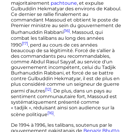
majoritairement
pachtoune
, et expulse
Gulbuddin Hekmatyar des environs de Kaboul.
Ce dernier se rallie finalement au
commandant Massoud et obtient le poste de
Premier ministre au sein du gouvernement de
[16]
Burhanuddin Rabbani
. Massoud, qui
combat les talibans au long des années
[17]
1990
, perd au cours de ces années
beaucoup de sa légitimité. Forcé de s'allier à
des commandants peu recommandables,
comme Abdul Rasul Sayyaf, au service d'un
gouvernement incompétent, celui du Tadjik
Burhanuddin Rabbani, et forcé de se battre
contre Gulbuddin Hekmatyar, il est de plus en
plus considéré comme un seigneur de guerre
[12]
parmi d'autres
. De plus, dans un pays au
sentiment communautaire fort, Massoud est
systématiquement présenté comme
«
tadjik
», réduisant ainsi son audience sur la
[16]
scène politique
.
De 1994 à 1996, les talibans, soutenus par le
gouvernement pakistanais de
Benazir Bhutto