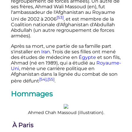
regroupement de forces armées). Un autre de
ses frères, Ahmad Wali Massoud
(en)
, fut
l'ambassadeur de l'Afghanistan au Royaume
[53]
Uni de 2002 à 2006
, et est membre de la
Coalition nationale d'Afghanistan d'Abdullah
Abdullah (un autre regroupement de forces
armées).
Après sa mort, une partie de sa famille part
s'installer en
Iran
. Trois de ses filles ont mené
des études de médecine en
Égypte
et son fils,
Ahmad (né en 1989), qui a étudié au
Royaume-
Uni
, mène une carrière politique en
Afghanistan dans la lignée du combat de son
[54]
,
[55]
père défunt
.
Hommages
Ahmed Chah Massoud (illustration).
À Paris