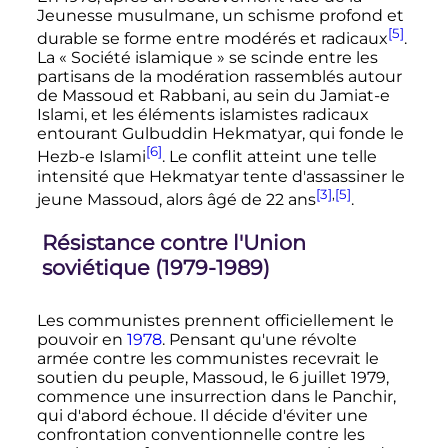
Jeunesse musulmane, un schisme profond et
[5]
durable se forme entre modérés et radicaux
.
La «
Société islamique
» se scinde entre les
partisans de la modération rassemblés autour
de Massoud et Rabbani, au sein du Jamiat-e
Islami, et les éléments islamistes radicaux
entourant Gulbuddin Hekmatyar, qui fonde le
[6]
Hezb-e Islami
. Le conflit atteint une telle
intensité que Hekmatyar tente d'assassiner le
[3]
,
[5]
jeune Massoud, alors âgé de 22 ans
.
Résistance contre l'Union
soviétique (1979-1989)
Les communistes prennent officiellement le
pouvoir en
1978
. Pensant qu'une révolte
armée contre les communistes recevrait le
soutien du peuple, Massoud, le
6 juillet 1979
,
commence une insurrection dans le Panchir,
qui d'abord échoue. Il décide d'éviter une
confrontation conventionnelle contre les