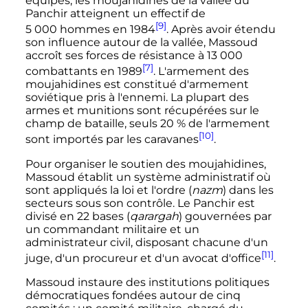
équipés, les moujahidines de la vallée du
Panchir atteignent un effectif de
[9]
5 000 hommes
en 1984
. Après avoir étendu
son influence autour de la vallée, Massoud
accroît ses forces de résistance à
13 000
[7]
combattants en 1989
. L'armement des
moujahidines est constitué d'armement
soviétique pris à l'ennemi. La plupart des
armes et munitions sont récupérées sur le
champ de bataille, seuls 20
% de l'armement
[10]
sont importés par les caravanes
.
Pour organiser le soutien des moujahidines,
Massoud établit un système administratif où
sont appliqués la loi et l'ordre (
nazm
) dans les
secteurs sous son contrôle. Le Panchir est
divisé en 22 bases (
qarargah
) gouvernées par
un commandant militaire et un
administrateur civil, disposant chacune d'un
[11]
juge, d'un procureur et d'un avocat d'office
.
Massoud instaure des institutions politiques
démocratiques fondées autour de cinq