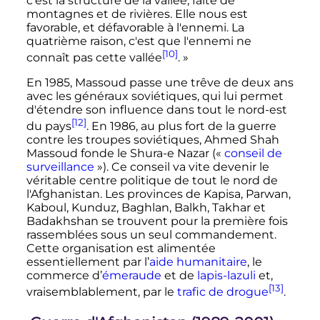
c'est la structure de la vallée, faite de
montagnes et de rivières. Elle nous est
favorable, et défavorable à l'ennemi. La
quatrième raison, c'est que l'ennemi ne
[10]
connaît pas cette vallée
.
»
En 1985, Massoud passe une trêve de deux ans
avec les généraux soviétiques, qui lui permet
d'étendre son influence dans tout le nord-est
[12]
du pays
. En 1986, au plus fort de la guerre
contre les troupes soviétiques, Ahmed Shah
Massoud fonde le Shura-e Nazar («
conseil de
surveillance
»). Ce conseil va vite devenir le
véritable centre politique de tout le nord de
l'Afghanistan. Les provinces de Kapisa, Parwan,
Kaboul, Kunduz, Baghlan, Balkh, Takhar et
Badakhshan se trouvent pour la première fois
rassemblées sous un seul commandement.
Cette organisation est alimentée
essentiellement par l’
aide humanitaire
, le
commerce d’
émeraude
et de
lapis-lazuli
et,
[13]
vraisemblablement, par le
trafic de drogue
.