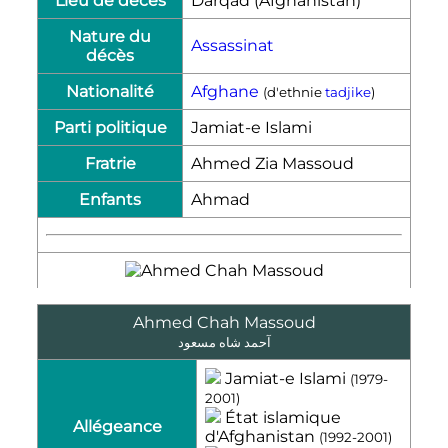
Lieu de décès
Darqad (Afghanistan)
Nature du
Assassinat
décès
Nationalité
Afghane
(d'ethnie
tadjike
)
Parti politique
Jamiat-e Islami
Fratrie
Ahmed Zia Massoud
Enfants
Ahmad
Ahmed Chah Massoud
آحمد شاه مسعود
Jamiat-e Islami
(1979-
2001)
État islamique
Allégeance
d'Afghanistan
(1992-2001)