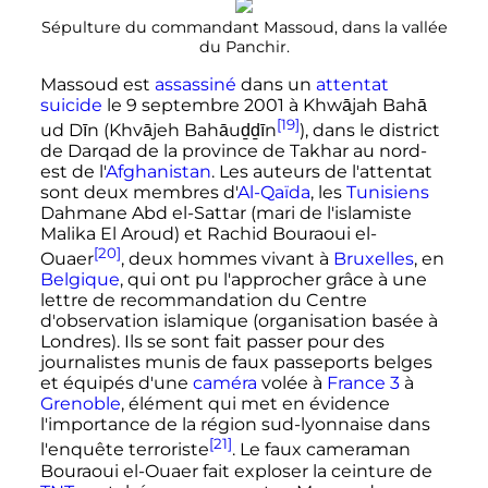
Sépulture du commandant Massoud, dans la vallée
du Panchir.
Massoud est
assassiné
dans un
attentat
suicide
le
9 septembre 2001
à Khwājah Bahā
[19]
ud Dīn (Khvājeh Bahāuḏḏīn
), dans le district
de Darqad de la province de Takhar au nord-
est de l'
Afghanistan
. Les auteurs de l'attentat
sont deux membres d'
Al-Qaïda
, les
Tunisiens
Dahmane Abd el-Sattar (mari de l'islamiste
Malika El Aroud) et Rachid Bouraoui el-
[20]
Ouaer
, deux hommes vivant à
Bruxelles
, en
Belgique
, qui ont pu l'approcher grâce à une
lettre de recommandation du Centre
d'observation islamique (organisation basée à
Londres). Ils se sont fait passer pour des
journalistes munis de faux passeports belges
et équipés d'une
caméra
volée à
France 3
à
Grenoble
, élément qui met en évidence
l'importance de la région sud-lyonnaise dans
[21]
l'enquête terroriste
. Le faux cameraman
Bouraoui el-Ouaer fait exploser la ceinture de