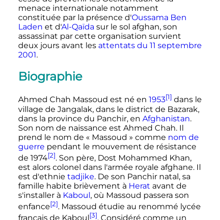
menace internationale notamment
constituée par la présence d'
Oussama Ben
Laden
et d'
Al-Qaïda
sur le sol afghan, son
assassinat par cette organisation survient
deux jours avant les
attentats du
11 septembre
2001
.
Biographie
[1]
Ahmed Chah Massoud est né en
1953
dans le
village de Jangalak, dans le district de Bazarak,
dans la province du Panchir, en
Afghanistan
.
Son nom de naissance est Ahmed Chah. Il
prend le nom de «
Massoud
» comme
nom de
guerre
pendant le mouvement de résistance
[2]
de 1974
. Son père, Dost Mohammed Khan,
est alors colonel dans l'armée royale afghane. Il
est d'ethnie
tadjike
. De son Panchir natal, sa
famille habite brièvement à
Herat
avant de
s'installer à
Kaboul
, où Massoud passera son
[2]
enfance
. Massoud étudie au renommé lycée
[3]
français de Kaboul
. Considéré comme un