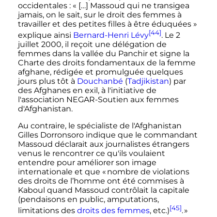
occidentales
: «
[…] Massoud qui ne transigea
jamais, on le sait, sur le droit des femmes à
travailler et des petites filles à être éduquées
»
[44]
explique ainsi
Bernard-Henri Lévy
. Le
2
juillet 2000
, il reçoit une délégation de
femmes dans la vallée du Panchir et signe la
Charte des droits fondamentaux de la femme
afghane, rédigée et promulguée quelques
jours plus tôt à
Douchanbé
(
Tadjikistan
) par
des Afghanes en exil, à l'initiative de
l'association NEGAR-Soutien aux femmes
d'Afghanistan.
Au contraire, le spécialiste de l'Afghanistan
Gilles Dorronsoro indique que le commandant
Massoud déclarait aux journalistes étrangers
venus le rencontrer ce qu'ils voulaient
entendre pour améliorer son image
internationale et que « nombre de violations
des droits de l’homme ont été commises à
Kaboul quand Massoud contrôlait la capitale
(pendaisons en public, amputations,
[45]
limitations des
droits des femmes
,
etc.
)
. »