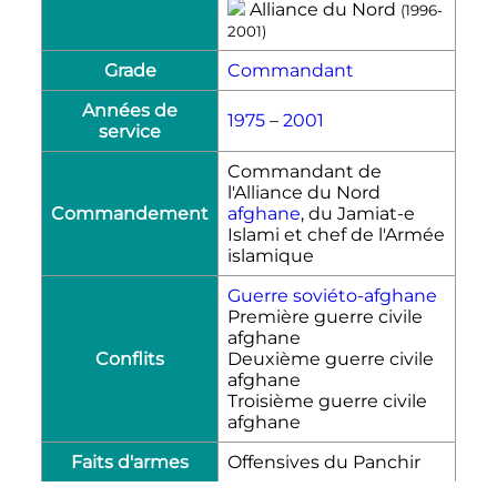
Alliance du Nord
(1996-
2001)
Grade
Commandant
Années de
1975
–
2001
service
Commandant de
l'Alliance du Nord
Commandement
afghane
, du Jamiat-e
Islami et chef de l'Armée
islamique
Guerre soviéto-afghane
Première guerre civile
afghane
Conflits
Deuxième guerre civile
afghane
Troisième guerre civile
afghane
Faits d'armes
Offensives du Panchir