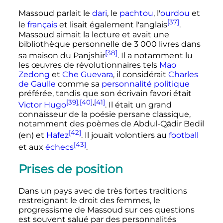
Massoud parlait le
dari
, le
pachtou
, l'
ourdou
et
[37]
le
français
et lisait également l'anglais
.
Massoud aimait la lecture et avait une
bibliothèque personnelle de
3 000
livres
dans
[38]
sa maison du Panjshir
. Il a notamment lu
les œuvres de révolutionnaires tels
Mao
Zedong
et
Che Guevara
, il considérait
Charles
de Gaulle
comme sa
personnalité politique
préférée, tandis que son écrivain favori était
[39]
,
[40]
,
[41]
Victor Hugo
. Il était un grand
connaisseur de la poésie persane classique,
notamment des poèmes de Abdul-Qādir Bedil
[42]
(en)
et
Hafez
. Il jouait volontiers au
football
[43]
et aux
échecs
.
Prises de position
Dans un pays avec de très fortes traditions
restreignant le droit des femmes, le
progressisme de Massoud sur ces questions
est souvent salué par des personnalités