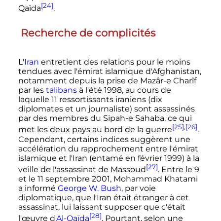
[24]
Qaïda
.
Recherche de complicités
L'
Iran
entretient des relations pour le moins
tendues avec l'émirat islamique d'Afghanistan,
notamment depuis la prise de Mazâr-e Charîf
par les
talibans
à l'été 1998, au cours de
laquelle 11 ressortissants iraniens (dix
diplomates et un journaliste) sont assassinés
par des membres du Sipah-e Sahaba, ce qui
[25]
,
[26]
met les deux pays au bord de la guerre
.
Cependant, certains indices suggèrent une
accélération du rapprochement entre l'émirat
islamique et l'Iran (entamé en février 1999) à la
[27]
veille de l'assassinat de Massoud
. Entre le 9
et le
11 septembre 2001
, Mohammad Khatami
a informé
George W. Bush
, par voie
diplomatique, que l'Iran était étranger à cet
assassinat, lui laissant supposer que c'était
[28]
l'œuvre d'
Al-Qaïda
. Pourtant, selon une