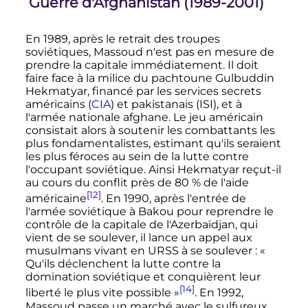
Guerre d'Afghanistan (1989-2001)
En 1989, après le retrait des troupes
soviétiques, Massoud n'est pas en mesure de
prendre la capitale immédiatement. Il doit
faire face à la milice du pachtoune Gulbuddin
Hekmatyar, financé par les services secrets
américains (
CIA
) et pakistanais (ISI), et à
l'armée nationale afghane. Le jeu américain
consistait alors à soutenir les combattants les
plus fondamentalistes, estimant qu'ils seraient
les plus féroces au sein de la lutte contre
l'occupant soviétique. Ainsi Hekmatyar reçut-il
au cours du conflit près de 80
% de l'aide
[12]
américaine
. En 1990, après l'entrée de
l'armée soviétique à Bakou pour reprendre le
contrôle de la capitale de l'Azerbaïdjan, qui
vient de se soulever, il lance un appel aux
musulmans vivant en URSS à se soulever
:
«
Qu'ils déclenchent la lutte contre la
domination soviétique et conquièrent leur
[14]
liberté le plus vite possible »
. En 1992,
Massoud passe un marché avec le sulfureux