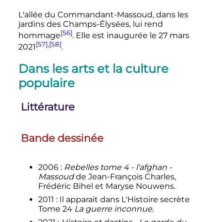
L'allée du Commandant-Massoud, dans les
jardins des Champs-Élysées, lui rend
[56]
hommage
. Elle est inaugurée le 27 mars
[57]
,
[58]
2021
.
Dans les arts et la culture
populaire
Littérature
Bande dessinée
2006
:
Rebelles tome 4 - l'afghan -
Massoud
de Jean-François Charles,
Frédéric Bihel et Maryse Nouwens.
2011
: Il apparait dans L'Histoire secrète
Tome 24
La guerre inconnue
.