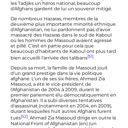
les Tadjiks un héros national, beaucoup
d'Afghans gardent de lui un souvenir mitigé.
De nombreux Hazaras, membres de la
deuxième plus importante minorité ethnique
d'Afghanistan, ne lui pardonnent pas d’avoir
massacré des Hazaras dans le sud de Kaboul
où les hommes de Massoud avaient agressé
et pillé. C’est en partie pour cela que
beaucoup d’habitants de Kaboul ont plus tard
[51]
bien accueilli l’arrivée des talibans
.
Depuis sa mort, la famille de Massoud jouit
d'un grand prestige dans la vie politique
afghane. L'un de ses six frères, Ahmed Zia
Massoud, a été le vice-président de
l'Afghanistan de 2004 à 2009, durant le
premier parlement élu démocratiquement en
Afghanistan. Il a subi diverses tentatives
d'assassinat (notamment en 2004, en 2009),
durant lesquelles huit autres Afghans furent
[52]
tués
. Ahmad Zia Massoud dirige en outre le
National Front of Afghanistan
(en)
(un