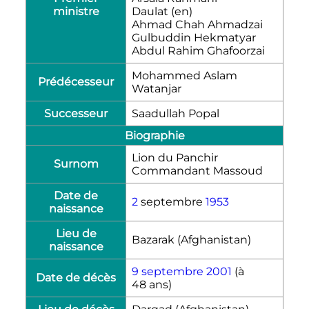
ministre
Daulat
(en)
Ahmad Chah Ahmadzai
Gulbuddin Hekmatyar
Abdul Rahim Ghafoorzai
Mohammed Aslam
Prédécesseur
Watanjar
Successeur
Saadullah Popal
Biographie
Lion du Panchir
Surnom
Commandant Massoud
Date de
2
septembre
1953
naissance
Lieu de
Bazarak (Afghanistan)
naissance
9
septembre
2001
(à
Date de décès
48 ans)