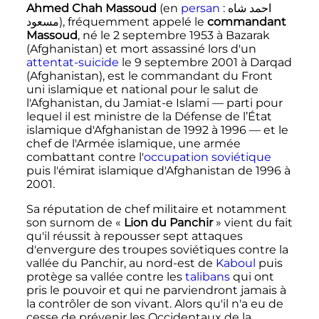
Ahmed Chah Massoud
(en
persan
:
احمد شاه
مسعود
)
, fréquemment appelé le
commandant
Massoud
, né le
2 septembre 1953
à Bazarak
(Afghanistan) et mort assassiné lors d'un
attentat-suicide
le
9 septembre 2001
à Darqad
(Afghanistan), est le commandant du Front
uni islamique et national pour le salut de
l'Afghanistan, du Jamiat-e Islami
—
parti pour
lequel il est ministre de la Défense de l’
État
islamique d'Afghanistan
de 1992 à 1996
—
et le
chef de l'Armée islamique, une armée
combattant contre l'
occupation soviétique
puis l'émirat islamique d'Afghanistan de 1996 à
2001.
Sa réputation de chef militaire et notamment
son surnom de «
Lion du Panchir
» vient du fait
qu'il réussit à repousser sept attaques
d'envergure des troupes soviétiques contre la
vallée du Panchir, au nord-est de
Kaboul
puis
protège sa vallée contre les
talibans
qui ont
pris le pouvoir et qui ne parviendront jamais à
la contrôler de son vivant. Alors qu'il n'a eu de
cesse de prévenir les Occidentaux de la