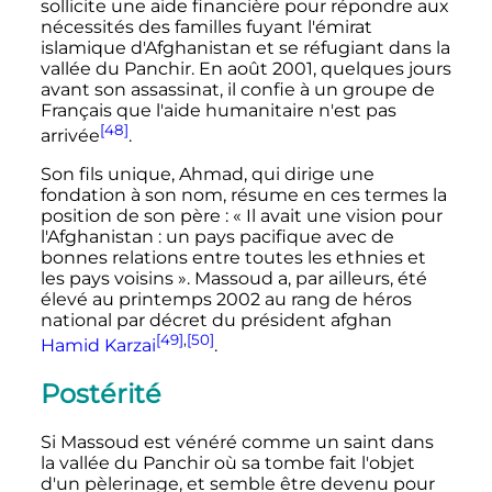
sollicite une aide financière pour répondre aux
nécessités des familles fuyant l'émirat
islamique d'Afghanistan et se réfugiant dans la
vallée du Panchir. En
août 2001
, quelques jours
avant son assassinat, il confie à un groupe de
Français que l'aide humanitaire n'est pas
[48]
arrivée
.
Son fils unique, Ahmad, qui dirige une
fondation à son nom, résume en ces termes la
position de son père
: «
Il avait une vision pour
l'Afghanistan
: un pays pacifique avec de
bonnes relations entre toutes les ethnies et
les pays voisins
». Massoud a, par ailleurs, été
élevé au printemps 2002 au rang de héros
national par décret du président afghan
[49]
,
[50]
Hamid Karzai
.
Postérité
Si Massoud est vénéré comme un saint dans
la vallée du Panchir où sa tombe fait l'objet
d'un pèlerinage, et semble être devenu pour