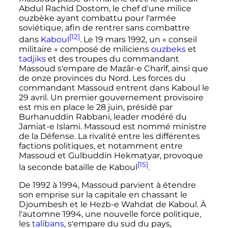
Abdul Rachid Dostom, le chef d'une milice
ouzbèke ayant combattu pour l'armée
soviétique, afin de rentrer sans combattre
[12]
dans
Kaboul
. Le
19 mars 1992
, un «
conseil
militaire
» composé de miliciens
ouzbeks
et
tadjiks
et des troupes du commandant
Massoud s'empare de Mazâr-e Charîf, ainsi que
de onze provinces du Nord. Les forces du
commandant Massoud entrent dans Kaboul le
29 avril
. Un premier gouvernement provisoire
est mis en place le
28 juin
, présidé par
Burhanuddin Rabbani, leader modéré du
Jamiat-e Islami. Massoud est nommé ministre
de la Défense. La rivalité entre les différentes
factions politiques, et notamment entre
Massoud et Gulbuddin Hekmatyar, provoque
[15]
la seconde bataille de Kaboul
.
De 1992 à 1994, Massoud parvient à étendre
son emprise sur la capitale en chassant le
Djoumbesh et le Hezb-e Wahdat de Kaboul. À
l'automne 1994, une nouvelle force politique,
les
talibans
, s'empare du sud du pays,