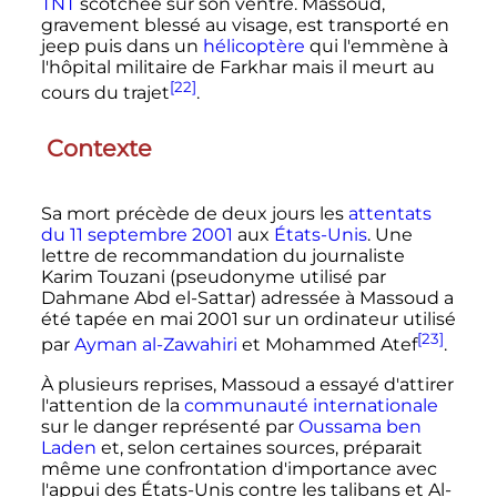
TNT
scotchée sur son ventre. Massoud,
gravement blessé au visage, est transporté en
jeep puis dans un
hélicoptère
qui l'emmène à
l'hôpital militaire de Farkhar mais il meurt au
[22]
cours du trajet
.
Contexte
Sa mort précède de deux jours les
attentats
du
11 septembre 2001
aux
États-Unis
. Une
lettre de recommandation du journaliste
Karim Touzani (pseudonyme utilisé par
Dahmane Abd el-Sattar) adressée à Massoud a
été tapée en
mai 2001
sur un ordinateur utilisé
[23]
par
Ayman al-Zawahiri
et Mohammed Atef
.
À plusieurs reprises, Massoud a essayé d'attirer
l'attention de la
communauté internationale
sur le danger représenté par
Oussama ben
Laden
et, selon certaines sources, préparait
même une confrontation d'importance avec
l'appui des États-Unis contre les talibans et Al-