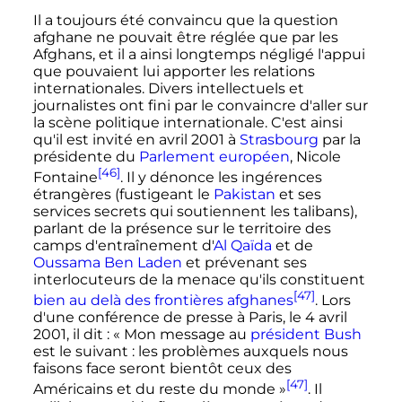
Il a toujours été convaincu que la question
afghane ne pouvait être réglée que par les
Afghans, et il a ainsi longtemps négligé l'appui
que pouvaient lui apporter les relations
internationales. Divers intellectuels et
journalistes ont fini par le convaincre d'aller sur
la scène politique internationale. C'est ainsi
qu'il est invité en
avril 2001
à
Strasbourg
par la
présidente du
Parlement européen
, Nicole
[46]
Fontaine
. Il y dénonce les ingérences
étrangères (fustigeant le
Pakistan
et ses
services secrets qui soutiennent les talibans),
parlant de la présence sur le territoire des
camps d'entraînement d'
Al Qaïda
et de
Oussama Ben Laden
et prévenant ses
interlocuteurs de la menace qu'ils constituent
[47]
bien au delà des frontières afghanes
. Lors
d'une conférence de presse à Paris, le 4 avril
2001, il dit
:
« Mon message au
président Bush
est le suivant : les problèmes auxquels nous
faisons face seront bientôt ceux des
[47]
Américains et du reste du monde »
. Il