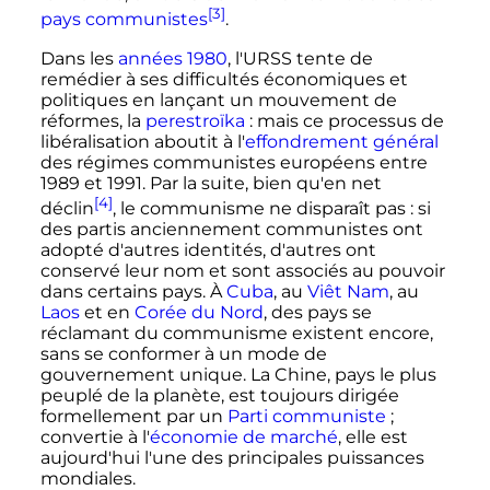
[3]
pays communistes
.
Dans les
années 1980
, l'URSS tente de
remédier à ses difficultés économiques et
politiques en lançant un mouvement de
réformes, la
perestroïka
: mais ce processus de
libéralisation aboutit à l'
effondrement général
des régimes communistes européens entre
1989 et 1991. Par la suite, bien qu'en net
[4]
déclin
, le communisme ne disparaît pas
: si
des partis anciennement communistes ont
adopté d'autres identités, d'autres ont
conservé leur nom et sont associés au pouvoir
dans certains pays. À
Cuba
, au
Viêt Nam
, au
Laos
et en
Corée du Nord
, des pays se
réclamant du communisme existent encore,
sans se conformer à un mode de
gouvernement unique. La Chine, pays le plus
peuplé de la planète, est toujours dirigée
formellement par un
Parti communiste
;
convertie à l'
économie de marché
, elle est
aujourd'hui l'une des principales puissances
mondiales.