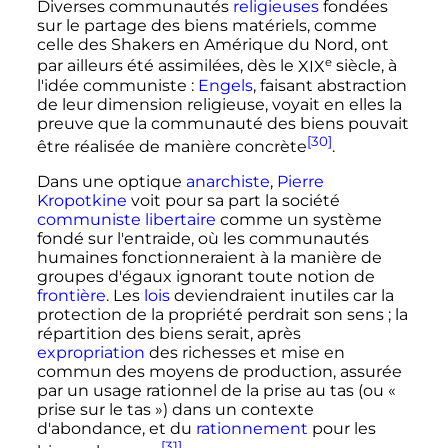
Diverses communautés
religieuses
fondées
sur le partage des biens matériels, comme
celle des Shakers en Amérique du Nord, ont
e
par ailleurs été assimilées, dès le
XIX
siècle
, à
l'idée communiste
:
Engels
, faisant abstraction
de leur dimension religieuse, voyait en elles la
preuve que la communauté des biens pouvait
[30]
être réalisée de manière concrète
.
Dans une optique
anarchiste
,
Pierre
Kropotkine
voit pour sa part la société
communiste libertaire
comme un système
fondé sur l'entraide, où les communautés
humaines fonctionneraient à la manière de
groupes d'égaux ignorant toute notion de
frontière
. Les
lois
deviendraient inutiles car la
protection de la propriété perdrait son sens
; la
répartition des biens serait, après
expropriation
des richesses et mise en
commun des moyens de production, assurée
par un usage rationnel de la prise au tas (ou
«
prise sur le tas »
) dans un contexte
d'abondance, et du
rationnement
pour les
[31]