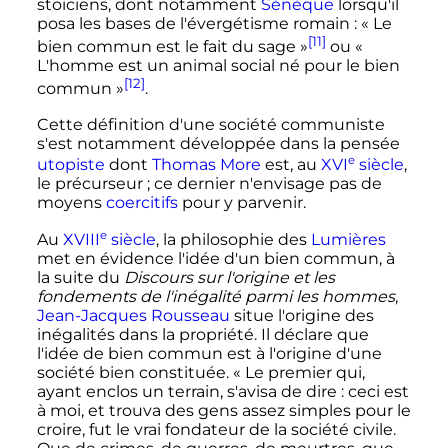
stoïciens, dont notamment
Sénèque
lorsqu'il
posa les bases de l'évergétisme romain
:
« Le
[11]
bien commun est le fait du sage »
ou
«
L'homme est un animal social né pour le bien
[12]
commun »
.
Cette définition d'une société communiste
s'est notamment développée dans la pensée
e
utopiste
dont
Thomas More
est, au
XVI
siècle
,
le précurseur
; ce dernier n'envisage pas de
moyens
coercitifs
pour y parvenir.
e
Au
XVIII
siècle
, la philosophie des
Lumières
met en évidence l'idée d'un bien commun, à
la suite du
Discours sur l'origine et les
fondements de l'inégalité parmi les hommes
,
Jean-Jacques Rousseau
situe l'origine des
inégalités dans la propriété. Il déclare que
l'idée de bien commun est à l'origine d'une
société bien constituée.
« Le premier qui,
ayant enclos un terrain, s'avisa de dire : ceci est
à moi, et trouva des gens assez simples pour le
croire, fut le vrai fondateur de la société civile.