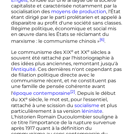
Engels
, fondée sur une analyse de la société
capitaliste et caractérisée notamment par la
socialisation des
moyens de production
, l'État
étant dirigé par le parti prolétarien et appelé à
disparaitre au profit d'une société sans classes.
Régime politique, économique et social mis
en œuvre dans les États se réclamant du
[6]
marxisme
: le communisme chinois
»
.
e
e
Le communisme des
XIX
et
XX
siècles
a
souvent été rattaché par l'historiographie à
des idées plus anciennes, remontant jusqu'à
l'
Antiquité
. Ces dernières n'ont cependant pas
de filiation politique directe avec le
communisme récent, et ne constituent pas
une famille de pensée cohérente avant
[2]
l'
époque contemporaine
. Depuis le début
e
du
XX
siècle
, le mot est, pour l'essentiel,
rattaché à une scission du
socialisme
et plus
particulièrement à sa version
léniniste
.
L'historien Romain Ducoulombier souligne à
ce titre l'importance de la rupture survenue
après 1917 quant à la définition du
communisme au sens contemporain du