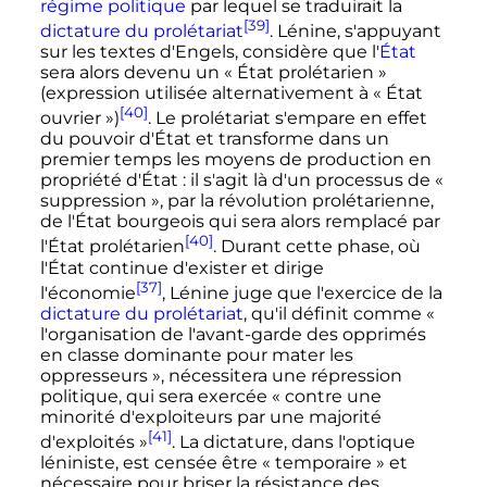
régime politique
par lequel se traduirait la
[39]
dictature du prolétariat
. Lénine, s'appuyant
sur les textes d'Engels, considère que l'
État
sera alors devenu un
« État prolétarien »
(expression utilisée alternativement à
« État
[40]
ouvrier »
)
. Le prolétariat s'empare en effet
du pouvoir d'État et transforme dans un
premier temps les moyens de production en
propriété d'État
: il s'agit là d'un processus de
«
suppression »
, par la révolution prolétarienne,
de l'État bourgeois qui sera alors remplacé par
[40]
l'État prolétarien
. Durant cette phase, où
l'État continue d'exister et dirige
[37]
l'économie
, Lénine juge que l'exercice de la
dictature du prolétariat
, qu'il définit comme
«
l'organisation de l'avant-garde des opprimés
en classe dominante pour mater les
oppresseurs »
, nécessitera une répression
politique, qui sera exercée
« contre une
minorité d'exploiteurs par une majorité
[41]
d'exploités »
. La dictature, dans l'optique
léniniste, est censée être
« temporaire »
et
nécessaire pour briser la résistance des