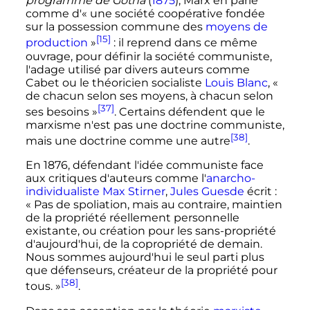
programme de Gotha
(
1875
), Marx en parle
comme d'
« une société coopérative fondée
sur la possession commune des
moyens de
[15]
production
»
: il reprend dans ce même
ouvrage, pour définir la société communiste,
l'adage utilisé par divers auteurs comme
Cabet ou le théoricien socialiste
Louis Blanc
,
«
de chacun selon ses moyens, à chacun selon
[37]
ses besoins »
. Certains défendent que le
marxisme n'est pas une doctrine communiste,
[38]
mais une doctrine comme une autre
.
En 1876, défendant l'idée communiste face
aux critiques d'auteurs comme l'
anarcho-
individualiste
Max Stirner
,
Jules Guesde
écrit
:
« Pas de spoliation, mais au contraire, maintien
de la propriété réellement personnelle
existante, ou création pour les sans-propriété
d'aujourd'hui, de la copropriété de demain.
Nous sommes aujourd'hui le seul parti plus
que défenseurs, créateur de la propriété pour
[38]
tous. »
.