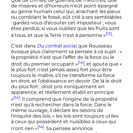
Que de crimes, de guerres, de meurtres, que
de misères et d'horreurs n'eût point épargné
au genre humain celui qui, arrachant les pieux
ou comblant le fossé, eût crié à ses semblables
: gardez-vous d'écouter cet imposteur ; vous
êtes perdus, si vous oubliez que les fruits sont
[13]
à tous, et que la Terre n'est à personne »
.
C'est dans
Du contrat social
, que Rousseau
évoque plus clairement sa pensée à ce sujet
:
«
la propriété n’est que l’effet de la force ou le
[14]
droit du premier occupant »
, et ajoute que
«
le plus fort n'est jamais assez fort pour être
toujours le maître, s'il ne transforme sa force
en droit, et l'obéissance en devoir. De là le droit
du plus fort ; droit pris ironiquement en
apparence, et réellement établi en principe
[14]
»
. Il comprend que l'origine de la propriété
n'est qu'à rechercher dans la force. Dans le
même ouvrage, il déclare les raisons de
l'iniquité des lois,
« les lois sont toujours utiles
à ceux qui possèdent et nuisibles à ceux qui
[14]
n'ont rien »
. Sa pensée annonce