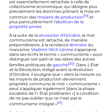
est essentiellement rattachée à celle de
collectivisme économique, qui désigne plus
précisément les doctrines prônant la mise en
[19]
commun des
moyens de production
et
plus particulièrement l'
abolition de la
propriété privée
.
À la suite de la
révolution d'Octobre
, le mot
communisme
est rattaché, de manière
prépondérante, à la tendance
léniniste
du
marxisme.
Vladimir Ilitch Lénine
s'approprie
dans ses écrits le terme
« communisme »
pour
distinguer son parti et ses idées des autres
[20]
familles politiques de
gauche
. Dans
L'État
et la Révolution
, rédigé avant la révolution
d'Octobre, il souligne que
« dans la mesure où
les moyens de production deviennent
propriété
commune
, le mot
« communisme »
peut s'appliquer également [dans la phase
socialiste de l'
« État prolétarien »
] à condition
de ne pas oublier que ce n'est pas le
[21]
communisme intégral »
.