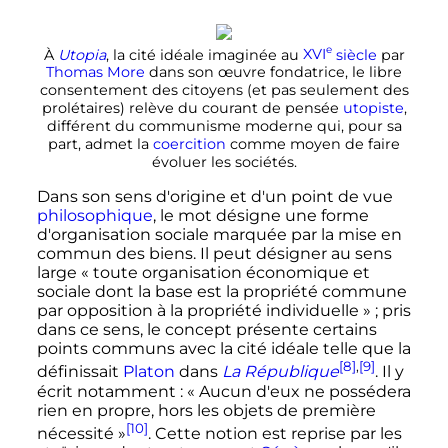
e
À
Utopia
, la cité idéale imaginée au
XVI
siècle
par
Thomas More
dans son œuvre fondatrice, le libre
consentement des citoyens (et pas seulement des
prolétaires) relève du courant de pensée
utopiste
,
différent du communisme moderne qui, pour sa
part, admet la
coercition
comme moyen de faire
évoluer les sociétés.
Dans son sens d'origine et d'un point de vue
philosophique
, le mot désigne une forme
d'organisation sociale marquée par la mise en
commun des biens. Il peut désigner au sens
large
« toute organisation économique et
sociale dont la base est la propriété commune
par opposition à la propriété individuelle »
; pris
dans ce sens, le concept présente certains
points communs avec la cité idéale telle que la
[8]
,
[9]
définissait
Platon
dans
La République
. Il y
écrit notamment
: «
Aucun d'eux ne possédera
rien en propre, hors les objets de première
[10]
nécessité
»
. Cette notion est reprise par les