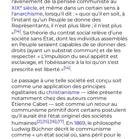
l'avènement de la pensée communiste au
e
XIX
siècle
, et même dans un certain sens à
l'
anarchisme
, lorsqu'il dit
:
« quoi qu’il en soit, à
l’instant qu’un Peuple se donne des
Représentants, il n’est plus libre ; il n’est plus
[14]
»
. Sa théorie du contrat social relève d'une
société sans État, dont les individus assemblés
en Peuple seraient capables de se donner des
droits (ayant un substrat commun) et de les
respecter.
« L'impulsion du seul appétit est
esclavage, et l'obéissance à la loi qu'on s'est
[14]
prescrite est liberté »
.
Le passage à une telle société est conçu soit
comme une application des principes
égalitaires du
christianisme
—
idée présente
notamment chez des auteurs comme
Étienne Cabet
—
soit comme un retour au
communisme primitif dont certains postulent
qu'il aurait été l'état originel des sociétés
[2]
,
[15]
,
[16]
,
[17]
humaines
. En
1869
, le philosophe
Ludwig Büchner décrit le communisme
comme
« un état social où, sans péril pour le