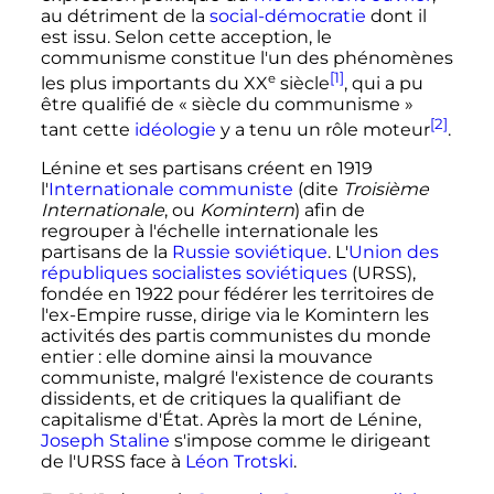
au détriment de la
social-démocratie
dont il
est issu. Selon cette acception, le
communisme constitue l'un des phénomènes
[1]
e
les plus importants du
XX
siècle
, qui a pu
être qualifié de
« siècle du communisme »
[2]
tant cette
idéologie
y a tenu un rôle moteur
.
Lénine et ses partisans créent en 1919
l'
Internationale communiste
(dite
Troisième
Internationale
, ou
Komintern
) afin de
regrouper à l'échelle internationale les
partisans de la
Russie soviétique
. L'
Union des
républiques socialistes soviétiques
(URSS),
fondée en 1922 pour fédérer les territoires de
l'ex-Empire russe, dirige via le Komintern les
activités des partis communistes du monde
entier
: elle domine ainsi la mouvance
communiste, malgré l'existence de courants
dissidents, et de critiques la qualifiant de
capitalisme d'État. Après la mort de Lénine,
Joseph Staline
s'impose comme le dirigeant
de l'URSS face à
Léon Trotski
.