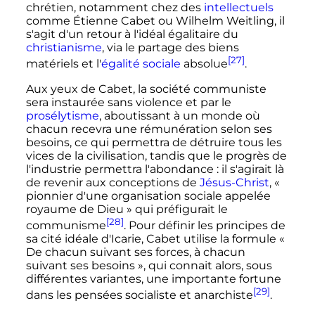
chrétien, notamment chez des
intellectuels
comme Étienne Cabet ou Wilhelm Weitling, il
s'agit d'un retour à l'idéal égalitaire du
christianisme
, via le partage des biens
[27]
matériels et l'
égalité sociale
absolue
.
Aux yeux de Cabet, la société communiste
sera instaurée sans violence et par le
prosélytisme
, aboutissant à un monde où
chacun recevra une rémunération selon ses
besoins, ce qui permettra de détruire tous les
vices de la civilisation, tandis que le progrès de
l'industrie permettra l'abondance
: il s'agirait là
de revenir aux conceptions de
Jésus-Christ
,
«
pionnier d'une organisation sociale appelée
royaume de Dieu »
qui préfigurait le
[28]
communisme
. Pour définir les principes de
sa cité idéale d'Icarie, Cabet utilise la formule
«
De chacun suivant ses forces, à chacun
suivant ses besoins »
, qui connait alors, sous
différentes variantes, une importante fortune
[29]
dans les pensées socialiste et anarchiste
.