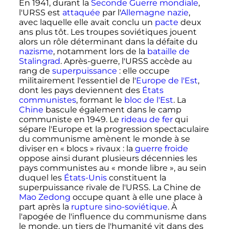
En 1941, durant la
Seconde Guerre mondiale
,
l'URSS est
attaquée
par l'
Allemagne nazie
,
avec laquelle elle avait conclu un
pacte
deux
ans plus tôt. Les troupes soviétiques jouent
alors un rôle déterminant dans la défaite du
nazisme
, notamment lors de la
bataille de
Stalingrad
. Après-guerre, l'URSS accède au
rang de
superpuissance
: elle occupe
militairement l'essentiel de l'
Europe de l'Est
,
dont les pays deviennent des
États
communistes
, formant le
bloc de l'Est
. La
Chine
bascule également dans le camp
communiste en 1949. Le
rideau de fer
qui
sépare l'Europe et la progression spectaculaire
du communisme amènent le monde à se
diviser en
« blocs »
rivaux
: la
guerre froide
oppose ainsi durant plusieurs décennies les
pays communistes au «
monde libre
», au sein
duquel les
États-Unis
constituent la
superpuissance rivale de l'URSS. La Chine de
Mao Zedong
occupe quant à elle une place à
part après la
rupture sino-soviétique
. À
l'apogée de l'influence du communisme dans
le monde, un tiers de l'humanité vit dans des