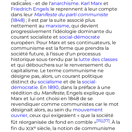
radicales - et de l'
anarchisme
.
Karl Marx
et
Friedrich Engels
le reprennent à leur compte
dans leur
Manifeste du parti communiste
(
1848
)
; il est par la suite associé plus
nettement au
marxisme
, qui devient
progressivement l'idéologie dominante du
courant socialiste et
social-démocrate
européen. Pour Marx et ses continuateurs, le
communisme est la forme que prendra la
société future, à l'issue d'un processus
historique sous-tendu par la
lutte des classes
et qui débouchera sur le renversement du
capitalisme. Le terme communisme ne
désigne pas, alors, un courant politique
distinct du
socialisme
et de la
social-
démocratie
. En
1890
, dans la préface à une
réédition du
Manifeste
, Engels explique que
Marx et lui ont choisi en 1848 de se
revendiquer comme communistes car le mot
désignait alors, au sein du
mouvement
ouvrier
, ceux qui exigeaient
« que la société
[15]
,
[17]
fût réorganisée de fond en comble »
. À la
e
fin du
XIX
siècle
, la notion de communisme