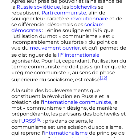
Après leur prise de pouvoir et la naissance de
la
Russie soviétique
, les
bolcheviks
se
rebaptisent
Parti communiste
, afin de
souligner leur caractère
révolutionnaire
et de
se différencier désormais des
sociaux-
démocrates
: Lénine souligne en 1919 que
l'utilisation du mot
« communisme »
est
«
incomparablement plus forte »
du point de
vue du
mouvement ouvrier
, et qu'il permet de
e
se distinguer de la
II
internationale
agonisante. Pour lui, cependant, l'utilisation du
terme communiste ne doit pas signifier que le
« régime communiste »
, au sens de phase
[22]
supérieure du socialisme, est réalisé
.
À la suite des bouleversements que
constituent la révolution en Russie et la
création de l'
Internationale communiste
, le
mot
« communisme »
désigne, de manière
prépondérante, les partisans des bolcheviks et
[15]
de l'
URSS
: pris dans ce sens, le
communisme est une scission du socialisme,
qui reprend l'
internationalisme
de principe de