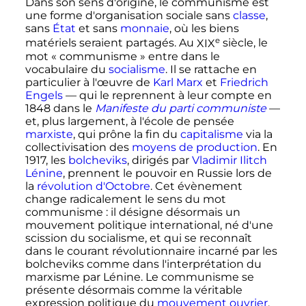
Dans son sens d'origine, le communisme est
une forme d'organisation sociale sans
classe
,
sans
État
et sans
monnaie
, où les biens
e
matériels seraient partagés. Au
XIX
siècle
, le
mot «
communisme
» entre dans le
vocabulaire du
socialisme
. Il se rattache en
particulier à l'œuvre de
Karl Marx
et
Friedrich
Engels
—
qui le reprennent à leur compte en
1848 dans le
Manifeste du parti communiste
—
et, plus largement, à l'école de pensée
marxiste
, qui prône la fin du
capitalisme
via la
collectivisation des
moyens de production
. En
1917, les
bolcheviks
, dirigés par
Vladimir Ilitch
Lénine
, prennent le pouvoir en Russie lors de
la
révolution d'Octobre
. Cet évènement
change radicalement le sens du mot
communisme
: il désigne désormais un
mouvement politique international, né d'une
scission du socialisme, et qui se reconnaît
dans le courant révolutionnaire incarné par les
bolcheviks comme dans l'interprétation du
marxisme par Lénine. Le communisme se
présente désormais comme la véritable
expression politique du
mouvement ouvrier
,