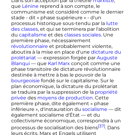
Dans son acception par la théorie
marxiste
,
que
Lénine
reprend à son compte, le
communisme est considéré comme le dernier
stade - dit
« phase supérieure »
- d'un
processus historique sous-tendu par la
lutte
des classes
, et qui se terminera par l'abolition
du
capitalisme
et des
classes sociales
. Une
première phase, nécessairement
révolutionnaire
et probablement violente,
aboutira à la mise en place d'une
dictature du
prolétariat
— expression forgée par
Auguste
Blanqui
— que
Karl Marx
conçoit comme une
phase transitoire de dictature révolutionnaire
destinée à mettre à bas le pouvoir de la
bourgeoisie
fondé sur le capitalisme. Sur le
plan économique, la dictature du prolétariat
se traduira par la suppression de la
propriété
privée
des
moyens de production
. Cette
première phase, dite également
« phase
inférieure »
, d'instauration du
socialisme
— dit
également socialisme d'État — et du
collectivisme économique, correspondra à un
[37]
processus de socialisation des biens
. Dans
leurs écrits, Marx et Engels utilisent