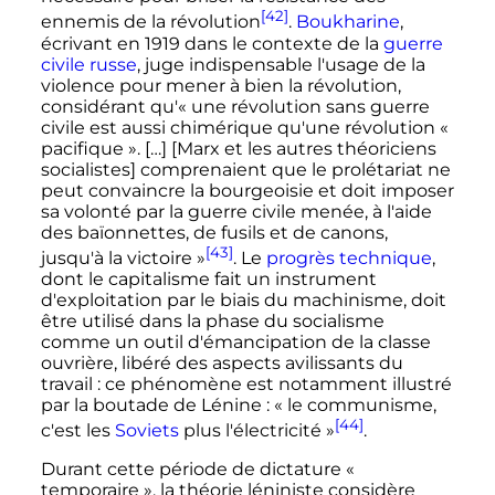
[42]
ennemis de la révolution
.
Boukharine
,
écrivant en 1919 dans le contexte de la
guerre
civile russe
, juge indispensable l'usage de la
violence pour mener à bien la révolution,
considérant qu'
« une révolution sans guerre
civile est aussi chimérique qu'une révolution
«
pacifique »
. […] [Marx et les autres théoriciens
socialistes] comprenaient que le prolétariat ne
peut convaincre la bourgeoisie et doit imposer
sa volonté par la guerre civile menée, à l'aide
des baïonnettes, de fusils et de canons,
[43]
jusqu'à la victoire »
. Le
progrès technique
,
dont le capitalisme fait un instrument
d'exploitation par le biais du machinisme, doit
être utilisé dans la phase du socialisme
comme un outil d'émancipation de la classe
ouvrière, libéré des aspects avilissants du
travail
: ce phénomène est notamment illustré
par la boutade de Lénine
:
« le communisme,
[44]
c'est les
Soviets
plus l'électricité »
.
Durant cette période de dictature
«
temporaire »
, la théorie léniniste considère