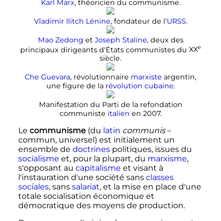
Karl Marx
, théoricien du communisme.
Vladimir Ilitch Lénine
, fondateur de l'
URSS
.
Mao Zedong
et
Joseph Staline
, deux des
e
principaux dirigeants d'États communistes du
XX
siècle
.
Che Guevara
, révolutionnaire
marxiste
argentin,
une figure de la
révolution cubaine
.
Manifestation du Parti de la refondation
communiste
italien
en 2007.
Le
communisme
(du
latin
communis
–
commun, universel) est initialement un
ensemble de
doctrines
politiques, issues du
socialisme
et, pour la plupart, du
marxisme
,
s'opposant au
capitalisme
et visant à
l'instauration d'une société sans
classes
sociales
, sans
salariat
, et la mise en place d'une
totale socialisation économique et
démocratique des moyens de production.