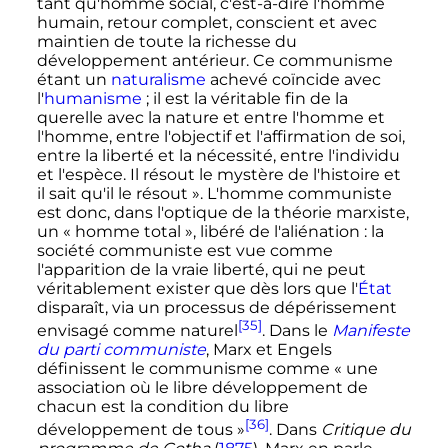
tant qu'homme social, c'est-à-dire l'homme
humain, retour complet, conscient et avec
maintien de toute la richesse du
développement antérieur. Ce communisme
étant un
naturalisme
achevé coïncide avec
l'
humanisme
; il est la véritable fin de la
querelle avec la nature et entre l'homme et
l'homme, entre l'objectif et l'affirmation de soi,
entre la liberté et la nécessité, entre l'individu
et l'espèce. Il résout le mystère de l'histoire et
il sait qu'il le résout »
. L'homme communiste
est donc, dans l'optique de la théorie marxiste,
un
« homme total »
, libéré de l'aliénation
: la
société communiste est vue comme
l'apparition de la vraie liberté, qui ne peut
véritablement exister que dès lors que l'
État
disparaît, via un processus de dépérissement
[35]
envisagé comme naturel
. Dans le
Manifeste
du parti communiste
, Marx et Engels
définissent le communisme comme
« une
association où le libre développement de
chacun est la condition du libre
[36]
développement de tous »
. Dans
Critique du