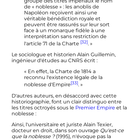
groupe des titrés impériaux le nom
de « noblesse » : les anoblis de
Napoléon reçoivent ainsi une
véritable bénédiction royale et
peuvent être rassurés sur leur sort
face à un monarque fidèle à une
interprétation sans restriction de
[32]
l'article 71 de la Charte
. »
Le sociologue et historien Alain Guillemin,
ingénieur d'études au CNRS écrit
:
« En effet, la Charte de 1814 a
reconnu l'existence légale de la
[33]
noblesse d'Empire
. »
D'autres auteurs, en désaccord avec cette
historiographie, font un clair distinguo entre
les titres octroyés sous le
Premier Empire
et la
noblesse
:
Ainsi, l'universitaire et juriste Alain Texier,
docteur en droit, dans son ouvrage
Qu'est-ce
que la noblesse
?
(1995), n'évoque pas la