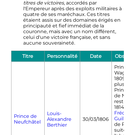
titres de victoires
, accordés par
l'Empereur après des exploits militaires à
quatre de ses maréchaux. Ces titres
étaient assis sur des domaines érigés en
principauté et fief immédiat de la
couronne, mais avec un nom différent,
celui d'une victoire française, et sans
aucune souveraineté.
Titre
Personnalité
Date
Observa
Prince d
Wagram
1809 (voi
plus bas)
Principa
de Neuc
restitué
1814 à
Frédéric
Louis-
Prince de
Guillaum
Alexandre
30/03/1806
Neufchâtel
de Pruss
Berthier
suite de