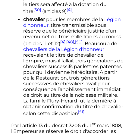
le tiers sera affecté à la dotation du
[50]
[4]
titre
(articles 9)
.
chevalier
pour les membres de la
Légion
d'honneur
, titre transmissible sous
réserve que le bénéficiaire justifie d’un
revenu net de trois mille francs au moins
[4]
,
[48]
,
[50]
(articles 11 et 12)
. Beaucoup de
chevaliers de la Légion d'honneur
recevaient le titre de chevalier de
l'Empire, mais il fallait trois générations de
chevaliers successifs par lettres patentes
pour qu'il devienne héréditaire. A partir
de la Restauration, trois générations
successives de chevaliers avait pour
conséquence l’anoblissement immédiat
de droit au titre de la noblesse militaire.
La famille Flury-Herard fut la dernière à
obtenir confirmation du titre de chevalier
[51]
selon cette disposition
.
er
Par l'article 13 du décret 3206 du
1
mars 1808,
l'Empereur se réserve le droit d'accorder les