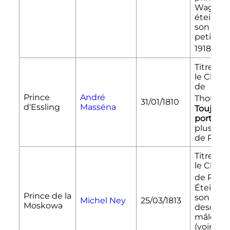
Wagram
éteint a
son arriè
petit-fil
[60]
1918
.
Titre ass
le Chât
de
Prince
André
Thouars
31/01/1810
d'Essling
Masséna
Toujours
porté
(vo
plus bas
de Rivoli)
Titre ass
le Chât
de Rivoli
Éteint a
Prince de la
son dern
Michel Ney
25/03/1813
Moskowa
descend
mâle en
(voir plu