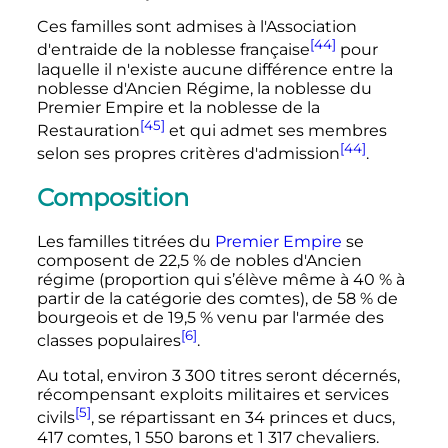
Ces familles sont admises à l'Association
[44]
d'entraide de la noblesse française
pour
laquelle il n'existe aucune différence entre la
noblesse d'Ancien Régime, la noblesse du
Premier Empire et la noblesse de la
[45]
Restauration
et qui admet ses membres
[44]
selon ses propres critères d'admission
.
Composition
Les familles titrées du
Premier Empire
se
composent de 22,5
% de nobles d'Ancien
régime (proportion qui s’élève même à 40
% à
partir de la catégorie des comtes), de 58
% de
bourgeois et de 19,5
% venu par l'armée des
[6]
classes populaires
.
Au total, environ
3 300
titres seront décernés,
récompensant exploits militaires et services
[5]
civils
, se répartissant en 34 princes et ducs,
417 comtes,
1 550
barons et
1 317
chevaliers.