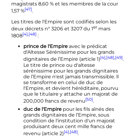
magistrats 8,60
% et les membres de la cour
[47]
1,57
%
.
Les titres de l'Empire sont codifiés selon les
er
deux décrets n° 3206 et 3207 du
1
mars
[4]
,
[48]
1808
:
prince de l'Empire
avec le prédicat
d'Altesse Sérénissime pour les grands
[4]
,
[48]
,
[49]
dignitaires de l’Empire (article 1)
.
Le titre de prince ou d'altesse
sérénissime pour les grands dignitaires
de l’Empire n'est jamais transmissible. ll
se transforme en celui de duc de
l'Empire, et devient héréditaire, pourvu
que le titulaire y attache un majorat de
[50]
200,000 francs de revenu
.
duc de l'Empire
pour les fils aînés des
grands dignitaires de l’Empire, sous
condition de l'institution d'un majorat
produisant deux cent mille francs de
[4]
,
[48]
revenu (article 2)
.