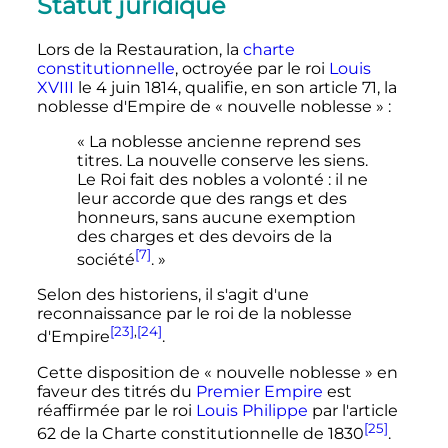
Statut juridique
Lors de la Restauration, la
charte
constitutionnelle
, octroyée par le roi
Louis
XVIII
le 4 juin 1814, qualifie, en son article 71, la
noblesse d'Empire de «
nouvelle noblesse
»
:
« La noblesse ancienne reprend ses
titres. La nouvelle conserve les siens.
Le Roi fait des nobles a volonté : il ne
leur accorde que des rangs et des
honneurs, sans aucune exemption
des charges et des devoirs de la
[7]
société
. »
Selon des historiens, il s'agit d'une
reconnaissance par le roi de la noblesse
[23]
,
[24]
d'Empire
.
Cette disposition de «
nouvelle noblesse
» en
faveur des titrés du
Premier Empire
est
réaffirmée par le roi
Louis Philippe
par l'article
[25]
62 de la Charte constitutionnelle de 1830
.