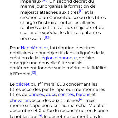
impériaux
. Un second décret du
même jour organisa la formation de
[11]
majorats attachés aux titres
et la
création d’un Conseil du sceau des titres
chargé d'instruire toutes les affaires
relatives aux titres et aux majorats et de
sceller et expédier les lettres patentes
[12]
nécessaires
.
Pour
Napoléon Ier
, l'attribution des titres
nobiliaires a pour objectif, dans la lignée de la
création de la
Légion d'honneur
, de faire
émerger une nouvelle élite sociale,
entièrement fondée sur le mérite et la fidélité
[13]
à l'Empire
.
er
Le
décret
du
1
mars 1808
concernant les
titres accordés par l'Empereur mentionne les
titres de
princes
,
ducs
,
comtes
,
barons
et
[4]
chevaliers
accordés aux titulaires
, mais
même si Napoléon écrit au maréchal Murat en
décembre 1810 «
J'ai dû reconstituer en France
[14]
la noblesse
»
, le décret ne contient pas le