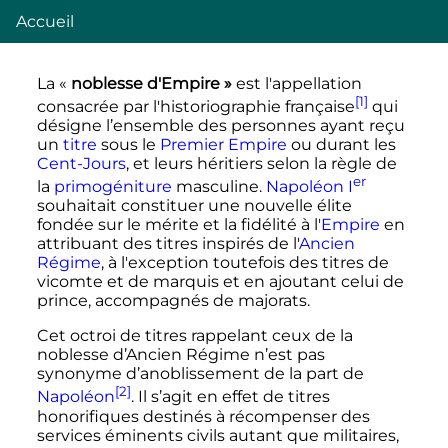
Accueil
La «
noblesse d'Empire
»
est l'appellation
[1]
consacrée par l'historiographie française
qui
désigne l’ensemble des personnes ayant reçu
un
titre
sous le
Premier Empire
ou durant les
Cent-Jours
, et leurs héritiers selon la règle de
er
la
primogéniture
masculine.
Napoléon
I
souhaitait constituer une nouvelle élite
fondée sur le mérite et la fidélité à l'
Empire
en
attribuant des titres inspirés de l'
Ancien
Régime
, à l'exception toutefois des titres de
vicomte et de marquis et en ajoutant celui de
prince, accompagnés de majorats.
Cet octroi de titres rappelant ceux de la
noblesse d’Ancien Régime n’est pas
synonyme d’anoblissement de la part de
[2]
Napoléon
. Il s’agit en effet de titres
honorifiques destinés à récompenser des
services éminents civils autant que militaires,