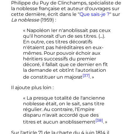
Philippe du Puy de Clinchamps, spécialiste de
la noblesse française et auteur d'ouvrages sur
cette dernière, écrit dans le "
Que sais-je
?
" sur
La noblesse
(1959)
:
« Napoléon Ier n'anoblissait pas ceux
qu'il honorait d'un de ses titres. (...).
En outre, ces titres décoratifs
n'étaient pas héréditaires en eux-
mêmes. Pour pouvoir échoir aux
héritiers successifs du premier
décoré, il fallait que ce dernier en fît
la demande et obtînt l'autorisation
[37]
de constituer un majorat
. »
Il ajoute plus loin
:
« La presque totalité de l'ancienne
noblesse était, on le sait, sans titre
régulier. Au contraire, l'Empire
disparu n'avait accordé que des
[38]
titres et aucun anoblissement
. »
Sur l'article 71 de la charte du
4 juin 1814
il