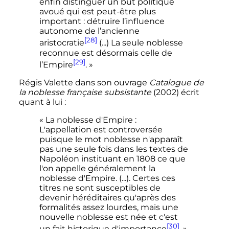
enfin distinguer un but politique
avoué qui est peut-être plus
important : détruire l’influence
autonome de l’ancienne
[28]
aristocratie
(...) La seule noblesse
reconnue est désormais celle de
[29]
l’Empire
. »
Régis Valette dans son ouvrage
Catalogue de
la noblesse française subsistante
(2002) écrit
quant à lui
:
« La noblesse d'Empire :
L'appellation est controversée
puisque le mot noblesse n'apparaît
pas une seule fois dans les textes de
Napoléon instituant en 1808 ce que
l'on appelle généralement la
noblesse d'Empire. (...). Certes ces
titres ne sont susceptibles de
devenir héréditaires qu'après des
formalités assez lourdes, mais une
nouvelle noblesse est née et c'est
[30]
un fait historique d'importance
. »