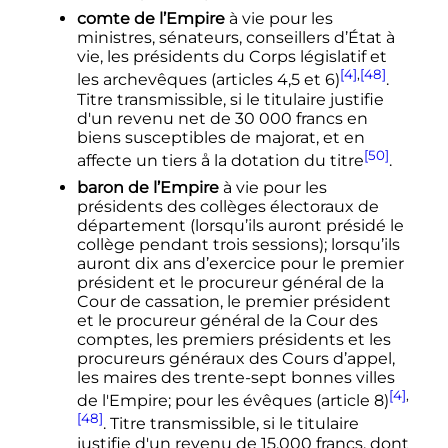
comte de l’Empire
à vie pour les
ministres, sénateurs, conseillers d’État à
vie, les présidents du Corps législatif et
[4]
,
[48]
les archevêques (articles 4,5 et 6)
.
Titre transmissible, si le titulaire justifie
d'un revenu net de
30 000
francs en
biens susceptibles de majorat, et en
[50]
affecte un tiers å la dotation du titre
.
baron de l’Empire
à vie pour les
présidents des collèges électoraux de
département (lorsqu’ils auront présidé le
collège pendant trois sessions); lorsqu’ils
auront dix ans d’exercice pour le premier
président et le procureur général de la
Cour de cassation, le premier président
et le procureur général de la Cour des
comptes, les premiers présidents et les
procureurs généraux des Cours d’appel,
les maires des trente-sept bonnes villes
[4]
,
de l'Empire; pour les évêques (article 8)
[48]
. Titre transmissible, si le titulaire
justifie d'un revenu de 15,000 francs, dont