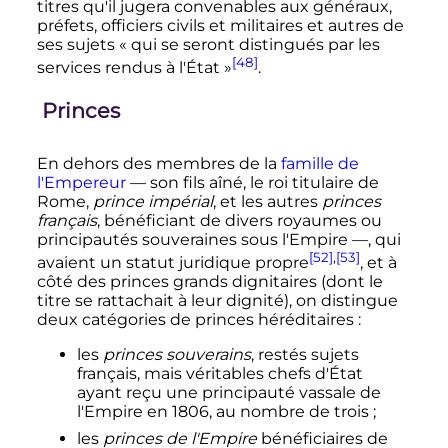
titres qu'il jugera convenables aux généraux,
préfets, officiers civils et militaires et autres de
ses sujets «
qui se seront distingués par les
[48]
services rendus à l'État
»
.
Princes
En dehors des membres de la
famille de
l'Empereur
—
son fils aîné, le
roi titulaire de
Rome
,
prince impérial
, et les autres
princes
français
, bénéficiant de divers royaumes ou
principautés souveraines sous l'Empire
—
, qui
[52]
,
[53]
avaient un statut juridique propre
, et à
côté des princes grands dignitaires (dont le
titre se rattachait à leur dignité), on distingue
deux catégories de princes héréditaires
:
les
princes souverains
, restés sujets
français, mais véritables chefs d'État
ayant reçu une principauté vassale de
l'Empire en 1806, au nombre de trois
;
les
princes de l'Empire
bénéficiaires de