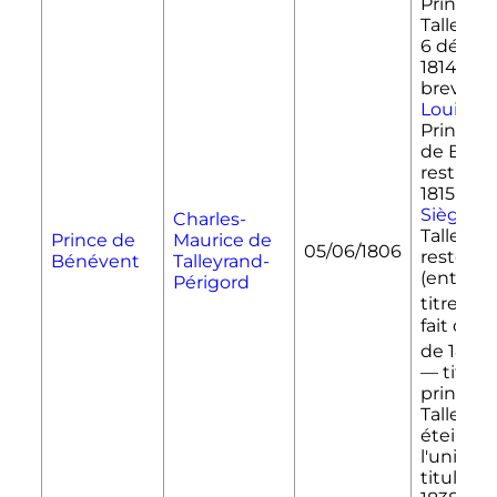
Prince d
Talleyran
6 décem
1814
par
brevet 
Louis XVI
Principa
de Béné
restitué
1815 au
S
Siège
, m
Charles-
Talleyra
Prince de
Maurice de
05/06/1806
resté pr
Bénévent
Talleyrand-
(entre a
Périgord
[56]
titres
fait du 
[
de 1814
— titre 
prince d
Talleyra
éteint a
l'unique
titulaire