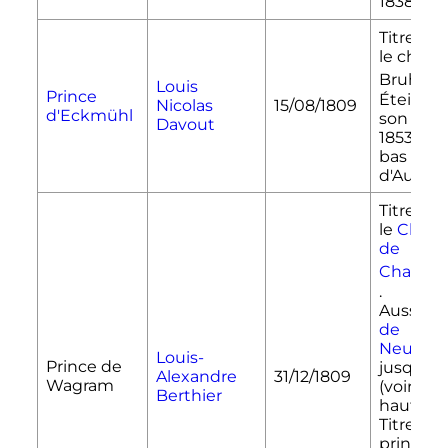
1838.
Titre ass
le châte
[58]
Bruhl
Louis
Prince
Éteint a
Nicolas
15/08/1809
d'Eckmühl
son fils 
Davout
1853 (voi
bas Duc
d'Auerst
Titre ass
le
Châte
de
Chambo
.
Aussi
pr
de
Neufchâ
Louis-
Prince de
jusqu'en
Alexandre
31/12/1809
Wagram
(voir plu
Berthier
haut).
Titre de
prince d