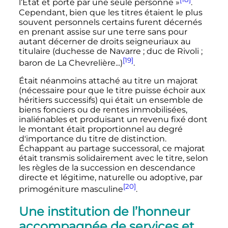
l’État et porté par une seule personne
»
.
Cependant, bien que les titres étaient le plus
souvent personnels certains furent décernés
en prenant assise sur une terre sans pour
autant décerner de droits seigneuriaux au
titulaire (duchesse de Navarre
; duc de Rivoli
;
[19]
baron de La Chevrelière...)
.
Était néanmoins attaché au titre un majorat
(nécessaire pour que le titre puisse échoir aux
héritiers successifs) qui était un ensemble de
biens fonciers ou de rentes immobilisées,
inaliénables et produisant un revenu fixé dont
le montant était proportionnel au degré
d'importance du titre de distinction.
Échappant au partage successoral, ce majorat
était transmis solidairement avec le titre, selon
les règles de la succession en descendance
directe et légitime, naturelle ou adoptive, par
[20]
primogéniture masculine
.
Une institution de l’honneur
accompagnée de services et