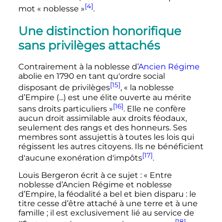
[4]
mot «
noblesse
»
.
Une distinction honorifique
sans privilèges attachés
Contrairement à la noblesse d’
Ancien Régime
abolie en 1790 en tant qu'ordre social
[15]
disposant de privilèges
, «
la noblesse
d’Empire (...) est une élite ouverte au mérite
[16]
sans droits particuliers
»
. Elle ne confère
aucun droit assimilable aux droits féodaux,
seulement des rangs et des honneurs. Ses
membres sont assujettis à toutes les lois qui
régissent les autres citoyens. Ils ne bénéficient
[17]
d'aucune exonération d'impôts
.
Louis Bergeron écrit à ce sujet
: «
Entre
noblesse d’Ancien Régime et noblesse
d’Empire, la féodalité a bel et bien disparu
: le
titre cesse d’être attaché à une terre et à une
famille
; il est exclusivement lié au service de
[18]