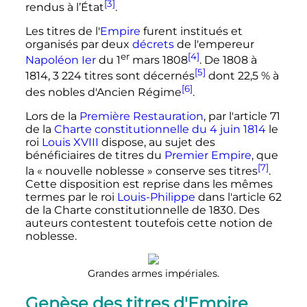
[3]
rendus à l’État
.
Les titres de l'
Empire
furent institués et
organisés par deux
décrets
de l'empereur
er
[4]
Napoléon Ier
du
1
mars 1808
. De 1808 à
[5]
1814,
3 224
titres sont décernés
dont 22,5
% à
[6]
des nobles d'Ancien Régime
.
Lors de la
Première Restauration
, par l'article 71
de la
Charte constitutionnelle du 4 juin 1814
le
roi
Louis XVIII
dispose, au sujet des
bénéficiaires de titres du
Premier Empire
, que
[7]
la «
nouvelle noblesse
» conserve ses titres
.
Cette disposition est reprise dans les mêmes
termes par le roi
Louis-Philippe
dans l'article 62
de la Charte constitutionnelle de 1830. Des
auteurs contestent toutefois cette notion de
noblesse.
Grandes armes impériales.
Genèse des titres d'Empire