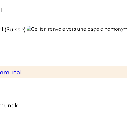
l
l (Suisse)
communal
mmunale