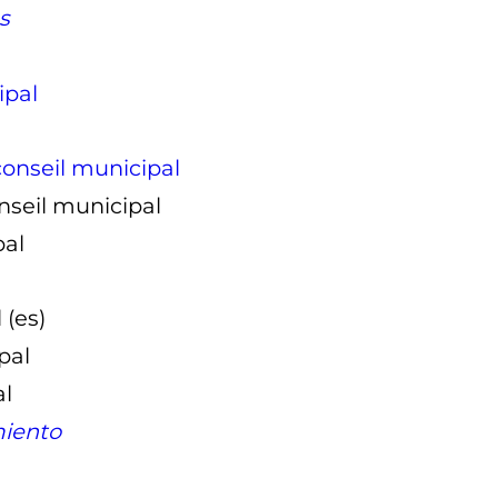
s
ipal
conseil municipal
onseil municipal
pal
l
(es)
pal
al
miento