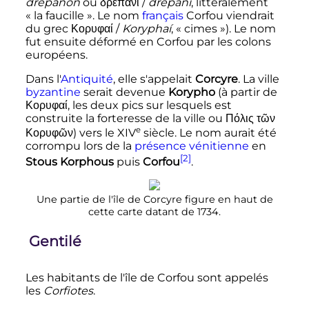
drépanon
ou
δρεπάνι
/
drepaní
, littéralement
«
la faucille
». Le nom
français
Corfou viendrait
du grec
Κορυφαί
/
Koryphaí
, «
cimes
»). Le nom
fut ensuite déformé en Corfou par les colons
européens.
Dans l'
Antiquité
, elle s'appelait
Corcyre
. La ville
byzantine
serait devenue
Korypho
(à partir de
Κορυφαί
, les deux pics sur lesquels est
construite la forteresse de la ville ou
Πόλις τῶν
e
Κορυφῶν
) vers le
XIV
siècle
. Le nom aurait été
corrompu lors de la
présence vénitienne
en
[2]
Stous Korphous
puis
Corfou
.
Une partie de l'île de Corcyre figure en haut de
cette carte datant de 1734.
Gentilé
Les habitants de l'île de Corfou sont appelés
les
Corfiotes
.