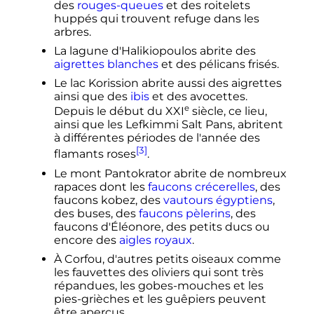
des
rouges-queues
et des roitelets
huppés qui trouvent refuge dans les
arbres.
La lagune d'Halikiopoulos abrite des
aigrettes blanches
et des pélicans frisés.
Le lac Korission abrite aussi des aigrettes
ainsi que des
ibis
et des avocettes.
e
Depuis le début du
XXI
siècle
, ce lieu,
ainsi que les Lefkimmi Salt Pans, abritent
à différentes périodes de l'année des
[3]
flamants roses
.
Le mont Pantokrator abrite de nombreux
rapaces dont les
faucons crécerelles
, des
faucons kobez, des
vautours égyptiens
,
des buses, des
faucons pèlerins
, des
faucons d'Éléonore, des petits ducs ou
encore des
aigles royaux
.
À Corfou, d'autres petits oiseaux comme
les fauvettes des oliviers qui sont très
répandues, les gobes-mouches et les
pies-grièches et les guêpiers peuvent
être aperçus.