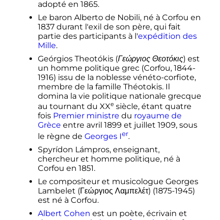
adopté en 1865.
Le baron Alberto de Nobili, né à Corfou en
1837 durant l'exil de son père, qui fait
partie des participants à l'
expédition des
Mille
.
Geórgios Theotókis (
Γεώργιος Θεοτόκις
) est
un homme politique grec (Corfou, 1844-
1916) issu de la noblesse vénéto-corfiote,
membre de la famille Théotokis. Il
domina la vie politique nationale grecque
e
au tournant du
XX
siècle
, étant quatre
fois
Premier ministre
du
royaume de
Grèce
entre avril 1899 et juillet 1909, sous
er
le règne de
Georges
I
.
Spyrídon Lámpros, enseignant,
chercheur et homme politique, né à
Corfou en 1851.
Le compositeur et musicologue Georges
Lambelet (Γεώργιος Λαμπελέτ) (1875-1945)
est né à Corfou.
Albert Cohen
est un poète, écrivain et