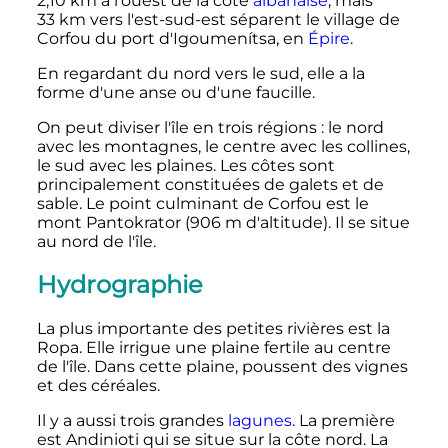
2,10
km
à l'ouest de la côte
albanaise
, mais
33
km
vers l'est-sud-est séparent le village de
Corfou du port d'Igoumenítsa, en
Épire
.
En regardant du nord vers le sud, elle a la
forme d'une anse ou d'une faucille.
On peut diviser l'île en trois régions
: le nord
avec les montagnes, le centre avec les collines,
le sud avec les plaines. Les côtes sont
principalement constituées de galets et de
sable. Le point culminant de Corfou est le
mont Pantokrator (
906
m
d'altitude). Il se situe
au nord de l'île.
Hydrographie
La plus importante des petites rivières est la
Ropa. Elle irrigue une plaine fertile au centre
de l'île. Dans cette plaine, poussent des vignes
et des céréales.
Il y a aussi trois grandes
lagunes
. La première
est Andinioti qui se situe sur la côte nord. La