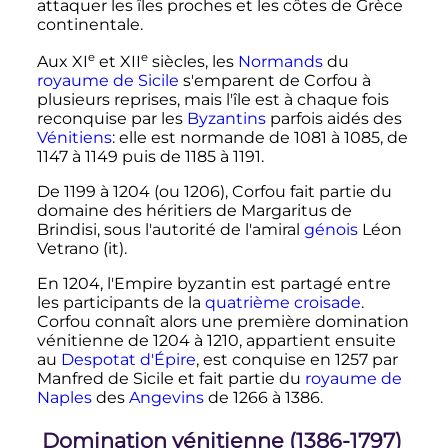
attaquer les îles proches et les côtes de Grèce
continentale.
e
e
Aux
XI
et
XII
siècles
, les
Normands
du
royaume de Sicile
s'emparent de Corfou à
plusieurs reprises, mais l'île est à chaque fois
reconquise par les
Byzantins
parfois aidés des
Vénitiens
: elle est normande de 1081 à 1085, de
1147 à 1149 puis de 1185 à 1191.
De 1199 à 1204 (ou 1206), Corfou fait partie du
domaine des héritiers de Margaritus de
Brindisi, sous l'autorité de l'amiral
génois
Léon
Vetrano
(it)
.
En 1204, l'Empire byzantin est partagé entre
les participants de la
quatrième croisade
.
Corfou connaît alors une première domination
vénitienne de 1204 à 1210, appartient ensuite
au
Despotat d'Épire
, est conquise en 1257 par
Manfred de Sicile et fait partie du
royaume de
Naples
des
Angevins
de 1266 à 1386.
Domination vénitienne (1386-1797)