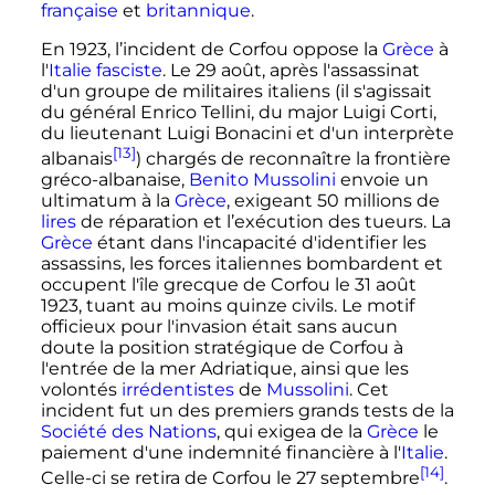
française
et
britannique
.
En 1923, l’incident de Corfou oppose la
Grèce
à
l'
Italie fasciste
. Le 29 août, après l'assassinat
d'un groupe de militaires italiens (il s'agissait
du général Enrico Tellini, du major Luigi Corti,
du lieutenant Luigi Bonacini et d'un interprète
[13]
albanais
) chargés de reconnaître la frontière
gréco-albanaise,
Benito Mussolini
envoie un
ultimatum à la
Grèce
, exigeant
50 millions
de
lires
de réparation et l’exécution des tueurs. La
Grèce
étant dans l'incapacité d'identifier les
assassins, les forces italiennes bombardent et
occupent l'île grecque de Corfou le
31 août
1923
, tuant au moins quinze civils. Le motif
officieux pour l'invasion était sans aucun
doute la position stratégique de Corfou à
l'entrée de la mer Adriatique, ainsi que les
volontés
irrédentistes
de
Mussolini
. Cet
incident fut un des premiers grands tests de la
Société des Nations
, qui exigea de la
Grèce
le
paiement d'une indemnité financière à l'
Italie
.
[14]
Celle-ci se retira de Corfou le 27 septembre
.