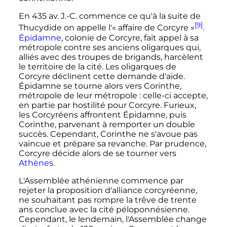
En 435
av. J.-C.
commence ce qu'à la suite de
[9]
Thucydide on appelle l'«
affaire de Corcyre
»
.
Épidamne
, colonie de Corcyre, fait appel à sa
métropole contre ses anciens oligarques qui,
alliés avec des troupes de brigands, harcèlent
le territoire de la cité. Les oligarques de
Corcyre déclinent cette demande d'aide.
Épidamne se tourne alors vers Corinthe,
métropole de leur métropole
: celle-ci accepte,
en partie par hostilité pour Corcyre. Furieux,
les Corcyréens affrontent Épidamne, puis
Corinthe, parvenant à remporter un double
succès. Cependant, Corinthe ne s'avoue pas
vaincue et prépare sa revanche. Par prudence,
Corcyre décide alors de se tourner vers
Athènes
.
L'Assemblée athénienne commence par
rejeter la proposition d'alliance corcyréenne,
ne souhaitant pas rompre la trêve de trente
ans conclue avec la cité péloponnésienne.
Cependant, le lendemain, l'Assemblée change