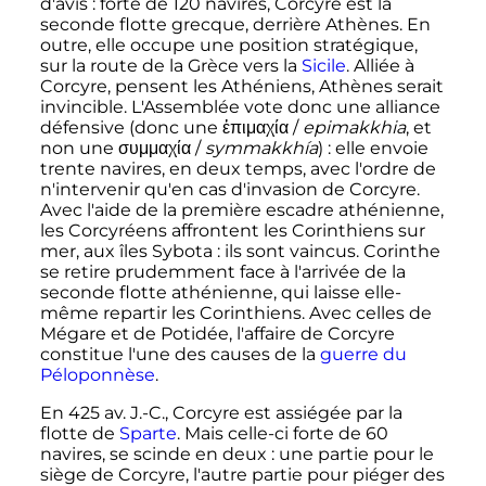
d'avis
: forte de 120 navires, Corcyre est la
seconde flotte grecque, derrière Athènes. En
outre, elle occupe une position stratégique,
sur la route de la Grèce vers la
Sicile
. Alliée à
Corcyre, pensent les Athéniens, Athènes serait
invincible. L'Assemblée vote donc une alliance
défensive (donc une ἐπιμαχία /
epimakkhia
, et
non une συμμαχία /
symmakkhía
)
: elle envoie
trente navires, en deux temps, avec l'ordre de
n'intervenir qu'en cas d'invasion de Corcyre.
Avec l'aide de la première escadre athénienne,
les Corcyréens affrontent les Corinthiens sur
mer, aux îles Sybota
: ils sont vaincus. Corinthe
se retire prudemment face à l'arrivée de la
seconde flotte athénienne, qui laisse elle-
même repartir les Corinthiens. Avec celles de
Mégare et de Potidée, l'affaire de Corcyre
constitue l'une des causes de la
guerre du
Péloponnèse
.
En 425
av. J.-C.
, Corcyre est assiégée par la
flotte de
Sparte
. Mais celle-ci forte de 60
navires, se scinde en deux
: une partie pour le
siège de Corcyre, l'autre partie pour piéger des