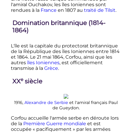
l'amiral Ouchakov, les îles Ioniennes sont
rendues à la
France
en 1807 au
traité de Tilsit
.
Domination britannique (1814-
1864)
L'île est la capitale du protectorat britannique
de la République des îles Ioniennes entre 1814
et 1864. Le 21 mai 1864, Corfou, ainsi que les
autres
îles Ioniennes
, est officiellement
transmise à la
Grèce
.
e
XX
siècle
1916,
Alexandre de Serbie
et l'amiral français Paul
de Gueydon.
Corfou accueille l'armée serbe en déroute lors
de la
Première Guerre mondiale
et est
occupée «
pacifiquement
» par les armées