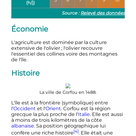
5
6
7
7
9
10
11
(h/j)
Source
:
Relevé des données mét
Économie
L'agriculture est dominée par la culture
extensive de l'olivier
; l'olivier recouvre
l'essentiel des collines voire des montagnes
de l'île.
Histoire
La ville de Corfou en 1488.
L'île est à la frontière (symbolique) entre
l'
Occident
et l'
Orient
. Corfou est la région
grecque la plus proche de l'
Italie
. Elle est aussi
à moins de trois kilomètres de la côte
albanaise
. Sa position géographique lui
[4]
confère une riche histoire
. Elle était une