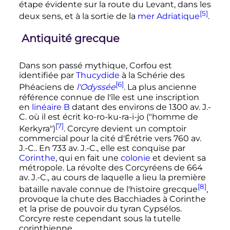
étape évidente sur la route du Levant, dans les
[5]
deux sens, et à la sortie de la
mer Adriatique
.
Antiquité grecque
Dans son passé mythique, Corfou est
identifiée par
Thucydide
à la Schérie des
[6]
Phéaciens de
l'Odyssée
. La plus ancienne
référence connue de l'île est une inscription
en
linéaire B
datant des environs de 1300 av. J.-
C. où il est écrit ko-ro-ku-ra-i-jo ("homme de
[7]
Kerkyra")
. Corcyre devient un comptoir
commercial pour la cité d'Érétrie vers 760 av.
J.-C.. En 733 av. J.-C., elle est conquise par
Corinthe
, qui en fait une
colonie
et devient sa
métropole. La révolte des Corcyréens de 664
av. J.-C., au cours de laquelle a lieu la première
[8]
bataille navale connue de l'histoire grecque
,
provoque la chute des Bacchiades à Corinthe
et la prise de pouvoir du tyran Cypsélos.
Corcyre reste cependant sous la tutelle
corinthienne.