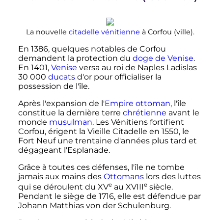
La nouvelle
citadelle
vénitienne
à Corfou (ville).
En 1386, quelques notables de Corfou
demandent la protection du
doge de Venise
.
En 1401,
Venise
versa au roi de Naples Ladislas
30 000
ducats
d'or pour officialiser la
possession de l'île.
Après l'expansion de l'
Empire ottoman
, l'île
constitue la dernière terre
chrétienne
avant le
monde
musulman
. Les Vénitiens fortifient
Corfou, érigent la Vieille Citadelle en 1550, le
Fort Neuf une trentaine d'années plus tard et
dégageant l'Esplanade.
Grâce à toutes ces défenses, l'île ne tombe
jamais aux mains des
Ottomans
lors des luttes
e
e
qui se déroulent du
XV
au
XVIII
siècle
.
Pendant le siège de 1716, elle est défendue par
Johann Matthias von der Schulenburg.