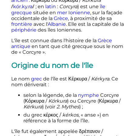
ancien
:
Κέρκυρα
ou
Κόρκυρα
/
Kórkura
/
/
k
ó
r
.
k
y
.
r
a
;
en
latin
:
Corcyra
) est une
île
grecque
située en
mer Ionienne
, sur la façade
occidentale de la
Grèce
, à proximité de sa
frontière
avec l'
Albanie
. Elle est la capitale de la
périphérie
des îles Ioniennes.
L'île est connue dans l'histoire de la
Grèce
antique
en tant que cité grecque sous le nom
de «
Corcyre
».
Origine du nom de l'île
Le nom
grec
de l'île est
Κέρκυρα
/
Kérkyra
. Ce
nom dériverait
:
selon la légende, de la
nymphe
Corcyre
(
Κόρκυρα
/
Kórkura
) ou Cercyre (
Κέρκυρα
/
Kérkura
) (voir
2. Mythes
)
;
du grec
κέρκος
/
kérkos
, «
anse
») en
référence à la forme de l’île.
L'île fut également appelée
δρέπανον
/