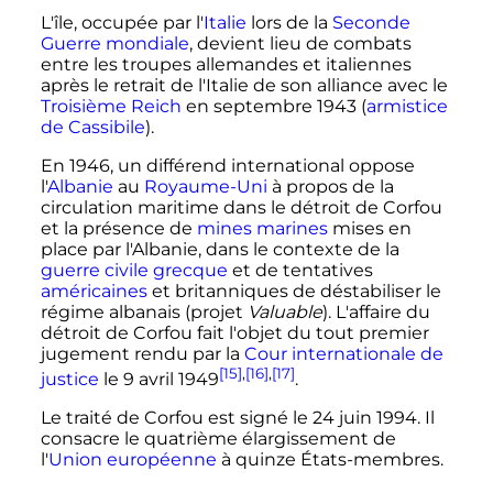
L'île, occupée par l'
Italie
lors de la
Seconde
Guerre mondiale
, devient lieu de combats
entre les troupes allemandes et italiennes
après le retrait de l'Italie de son alliance avec le
Troisième Reich
en septembre 1943 (
armistice
de Cassibile
).
En 1946, un différend international oppose
l'
Albanie
au
Royaume-Uni
à propos de la
circulation maritime dans le détroit de Corfou
et la présence de
mines marines
mises en
place par l'Albanie, dans le contexte de la
guerre civile grecque
et de tentatives
américaines
et britanniques de déstabiliser le
régime albanais (projet
Valuable
). L'affaire du
détroit de Corfou fait l'objet du tout premier
jugement rendu par la
Cour internationale de
[15]
,
[16]
,
[17]
justice
le
9 avril 1949
.
Le traité de Corfou est signé le
24 juin 1994
. Il
consacre le quatrième élargissement de
l'
Union européenne
à quinze États-membres.