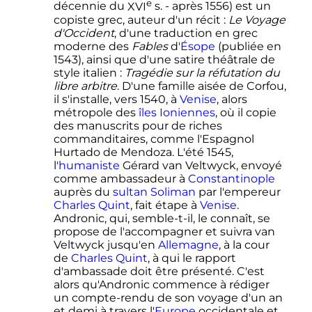
e
décennie du
XVI
s. - après 1556) est un
copiste grec, auteur d'un récit
:
Le Voyage
d'Occident
, d'une traduction en grec
moderne des
Fables
d'
Ésope
(publiée en
1543), ainsi que d'une satire théâtrale de
style italien
:
Tragédie sur la réfutation du
libre arbitre
. D'une famille aisée de Corfou,
il s'installe, vers 1540, à
Venise
, alors
métropole des
îles Ioniennes
, où il copie
des manuscrits pour de riches
commanditaires, comme l'Espagnol
Hurtado de Mendoza. L'été 1545,
l'
humaniste
Gérard van Veltwyck, envoyé
comme ambassadeur à
Constantinople
auprès du
sultan
Soliman
par l'empereur
Charles Quint
, fait étape à
Venise
.
Andronic, qui, semble-t-il, le connaît, se
propose de l'accompagner et suivra van
Veltwyck jusqu'en
Allemagne
, à la cour
de
Charles Quint
, à qui le rapport
d'ambassade doit être présenté. C'est
alors qu'Andronic commence à rédiger
un compte-rendu de son voyage d'un an
et demi à travers l'
Europe
occidentale et