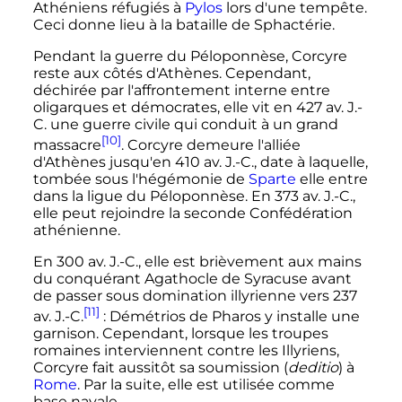
Athéniens réfugiés à
Pylos
lors d'une tempête.
Ceci donne lieu à la bataille de Sphactérie.
Pendant la guerre du Péloponnèse, Corcyre
reste aux côtés d'Athènes. Cependant,
déchirée par l'affrontement interne entre
oligarques et démocrates, elle vit en 427
av. J.-
C.
une guerre civile qui conduit à un grand
[10]
massacre
. Corcyre demeure l'alliée
d'Athènes jusqu'en 410
av. J.-C.
, date à laquelle,
tombée sous l'hégémonie de
Sparte
elle entre
dans la ligue du Péloponnèse. En 373
av. J.-C.
,
elle peut rejoindre la seconde Confédération
athénienne.
En 300
av. J.-C.
, elle est brièvement aux mains
du conquérant Agathocle de Syracuse avant
de passer sous domination illyrienne vers 237
[11]
av. J.-C.
: Démétrios de Pharos y installe une
garnison. Cependant, lorsque les troupes
romaines interviennent contre les Illyriens,
Corcyre fait aussitôt sa soumission (
deditio
) à
Rome
. Par la suite, elle est utilisée comme
base navale.