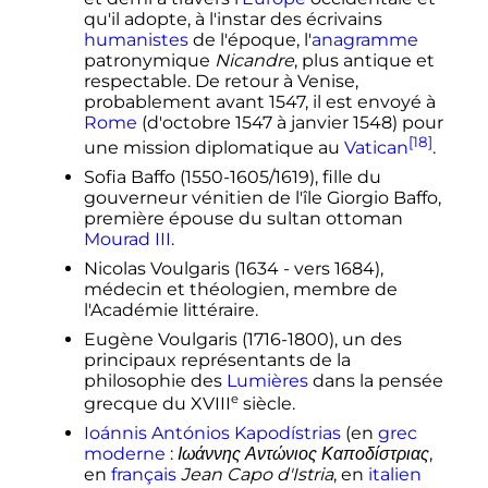
qu'il adopte, à l'instar des écrivains
humanistes
de l'époque, l'
anagramme
patronymique
Nicandre
, plus antique et
respectable. De retour à Venise,
probablement avant 1547, il est envoyé à
Rome
(d'octobre 1547 à janvier 1548) pour
[18]
une mission diplomatique au
Vatican
.
Sofia Baffo (1550-1605/1619), fille du
gouverneur vénitien de l'île Giorgio Baffo,
première épouse du sultan ottoman
Mourad III
.
Nicolas Voulgaris (1634 - vers 1684),
médecin et théologien, membre de
l'Académie littéraire.
Eugène Voulgaris (1716-1800), un des
principaux représentants de la
philosophie des
Lumières
dans la pensée
e
grecque du
XVIII
siècle
.
Ioánnis Antónios Kapodístrias
(en
grec
moderne
:
Ιωάννης Αντώνιος Καποδίστριας
,
en
français
Jean Capo d'Istria
, en
italien