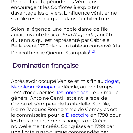
Pendant cette période, les Vénitiens
encouragent les Corfiotes à exploiter
davantage les oliviers. L'influence vénitienne
sur l'île reste marquée dans l'architecture.
Selon la légende, une noble dame de l'île
aurait inventé le
Jeu de la Raquette
, ancêtre
du tennis, qui est représenté par Gabriele
Bella avant 1792 dans un tableau conservé à la
[12]
Pinacothèque Querini-Stampalia
.
Domination française
Après avoir occupé Venise et mis fin au
dogat
,
Napoléon Bonaparte
décide, au printemps
1797, d'occuper les
îles Ioniennes
. Le 27 mai, le
général Antoine Gentili atteint la rade de
Corfou et s'empare de la citadelle. Sur l'île,
Pierre-Jacques Bonhomme de Comeyras est
le commissaire pour le
Directoire
en 1798 pour
les trois départements français de Grèce
nouvellement créés. Conquises en 1799 par
une flotte russo-turque commandée par