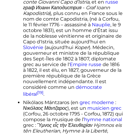
conte Giovanni Capo d’Istria
, et en
russe
граф Иоанн Каподистрия
-
Graf Ioann
Kapodistria
), plus connu en France sous le
nom de comte Capodistria, (né à Corfou,
le 11 février 1776 – assassiné à
Nauplie
, le 9
octobre 1831), est un homme d'État issu
de la noblesse vénitienne et originaire de
Capo d'Istria, située aujourd'hui en
Slovénie
(aujourd'hui
Koper
). Médecin,
gouverneur et ministre de la république
des Sept-Îles de 1802 à 1807, diplomate
grec au service de l'
Empire russe
de 1816
à 1822, il est élu, en 1827, gouverneur de la
première république de la Grèce
nouvellement indépendante. Il est
considéré comme un
démocrate
[19]
libéral
.
Nikólaos Mántzaros (en
grec moderne
:
Νικόλαος Μάντζαρος
), est un
musicien
grec
(Corfou, 26 octobre 1795 - Corfou, 1872) qui
compose la musique de l’
hymne national
grec
:
Ὓμνος εἶς τὴν Ἐλευθεϱίαν
Hýmnos eis
tên Eleutherían
,
Hymne à la Liberté
,