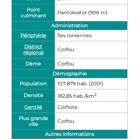
Point
Pantokrator (906
m
)
culminant
Administration
Périphérie
Îles Ioniennes
District
Corfou
régional
Dème
Corfou
Démographie
Population
107 879
hab.
(2001)
2
Densité
182,85
hab./km
Gentilé
Corfiote
Plus grande
Corfou
ville
Autres informations