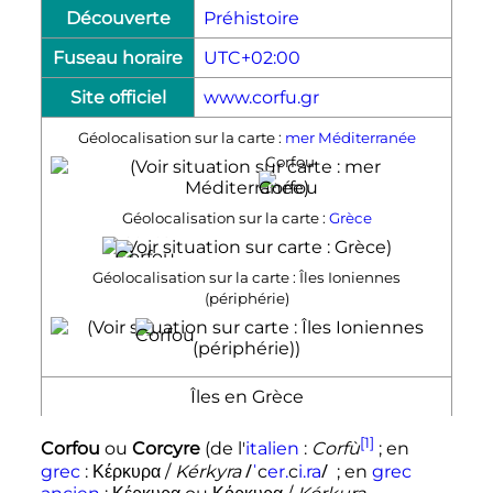
Découverte
Préhistoire
Fuseau horaire
UTC+02:00
Site officiel
www.corfu.gr
Géolocalisation sur la carte :
mer Méditerranée
Corfou
Géolocalisation sur la carte :
Grèce
Corfou
Géolocalisation sur la carte : Îles Ioniennes
(périphérie)
Corfou
Îles en Grèce
[1]
Corfou
ou
Corcyre
(de l'
italien
:
Corfù
; en
/
/
grec
:
Κέρκυρα
/
Kérkyra
ˈ
c
e
r
.
c
i
.
r
a
; en
grec