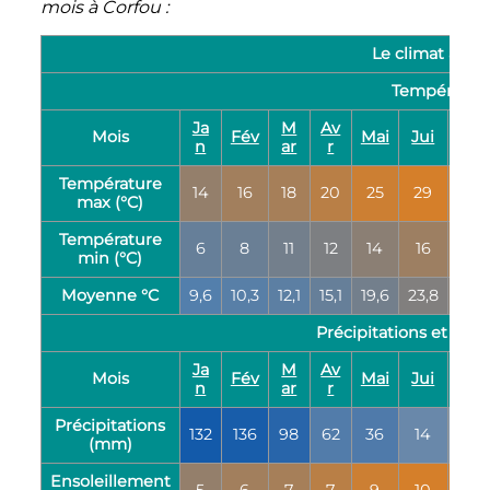
mois à Corfou
:
Le climat à Co
Températur
Ja
M
Av
Mois
Fév
Mai
Jui
Jui
n
ar
r
Température
14
16
18
20
25
29
31
max (°C)
Température
6
8
11
12
14
16
19
min (°C)
Moyenne °C
9,6
10,3
12,1
15,1
19,6
23,8
26,4
Précipitations et ens
Ja
M
Av
Mois
Fév
Mai
Jui
Jui
n
ar
r
Précipitations
132
136
98
62
36
14
7
(mm)
Ensoleillement