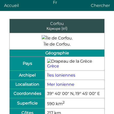
Fr
Accueil
Chercher
Corfou
(el)
Κέρκυρα
Île de Corfou.
Géographie
Pays
Grèce
Archipel
Îles Ioniennes
Localisation
Mer Ionienne
Coordonnées
39° 40′ 00″ N, 19° 45′ 00″ E
2
Superficie
590
km
Côtes
217
km