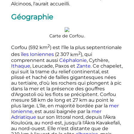
Alcinoos, l'aurait accueilli.
Géographie
Carte de Corfou.
2
Corfou (
592
km
) est l'île la plus septentrionale
2
des
îles Ioniennes
(
2 307
km
), qui
comprennent aussi
Céphalonie
, Cythère,
Ithaque
, Leucade, Paxos et
Zante
. Ce chapelet,
qui suit la trame du relief continental, est
plissé et haché de failles gigantesques nées
au tertiaire, d'où les rochers qui plongent à pic
dans la mer et la présence des gouffres
d'Argostoli où les flots se précipitent. Corfou
mesure
58
km
de long et
27
km
au point le
plus large. L'île, en majorité bordée par la
mer
Ionienne
, est aussi baignée par la
mer
Adriatique
sur son littoral nord, depuis l'Ákra
Kouloúra, au nord-est, jusqu'à l'Ákra Kavakefali,
au nord-ouest. Elle n'est distante que de