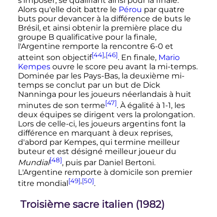
s'imposer, se qualifiant ainsi pour la finale.
Alors qu'elle doit battre le
Pérou
par quatre
buts pour devancer à la différence de buts le
Brésil, et ainsi obtenir la première place du
groupe B qualificative pour la finale,
l'Argentine remporte la rencontre 6-0 et
[44]
,
[46]
atteint son objectif
. En finale,
Mario
Kempes
ouvre le score peu avant la mi-temps.
Dominée par les Pays-Bas, la deuxième mi-
temps se conclut par un but de Dick
Nanninga pour les joueurs néerlandais à huit
[47]
minutes de son terme
. À égalité à 1-1, les
deux équipes se dirigent vers la prolongation.
Lors de celle-ci, les joueurs argentins font la
différence en marquant à deux reprises,
d'abord par Kempes, qui termine meilleur
buteur et est désigné meilleur joueur du
[48]
Mundial
, puis par Daniel Bertoni.
L'Argentine remporte à domicile son premier
[49]
,
[50]
titre mondial
.
Troisième sacre italien (1982)