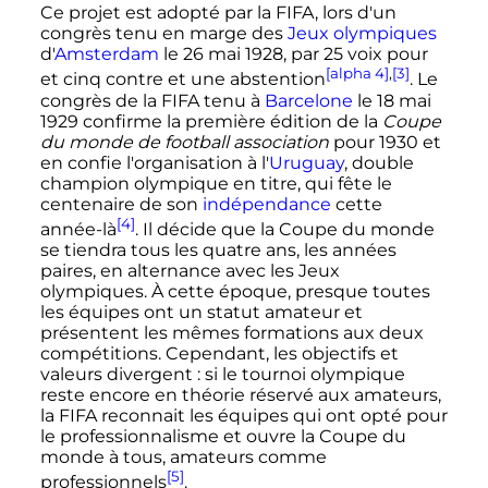
Ce projet est adopté par la FIFA, lors d'un
congrès tenu en marge des
Jeux olympiques
d'
Amsterdam
le
26 mai 1928
, par
25 voix
pour
[alpha 4]
,
[3]
et cinq contre et une abstention
. Le
congrès de la FIFA tenu à
Barcelone
le
18 mai
1929
confirme la première édition de la
Coupe
du monde de football association
pour 1930 et
en confie l'organisation à l'
Uruguay
, double
champion olympique en titre, qui fête le
centenaire de son
indépendance
cette
[4]
année-là
. Il décide que la Coupe du monde
se tiendra tous les quatre ans, les années
paires, en alternance avec les Jeux
olympiques. À cette époque, presque toutes
les équipes ont un statut amateur et
présentent les mêmes formations aux deux
compétitions. Cependant, les objectifs et
valeurs divergent
: si le tournoi olympique
reste encore en théorie réservé aux amateurs,
la FIFA reconnait les équipes qui ont opté pour
le professionnalisme et ouvre la Coupe du
monde à tous, amateurs comme
[5]
professionnels
.