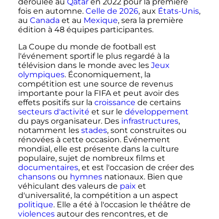
déroulée au
Qatar
en 2022 pour la première
fois en automne.
Celle de 2026
, aux
États-Unis
,
au
Canada
et au
Mexique
, sera la première
édition à 48 équipes participantes.
La Coupe du monde de football est
l'événement sportif le plus regardé à la
télévision dans le monde avec les
Jeux
olympiques
. Économiquement, la
compétition est une source de revenus
importante pour la FIFA et peut avoir des
effets positifs sur la
croissance
de certains
secteurs d'activité
et sur le
développement
du pays organisateur. Des
infrastructures
,
notamment les
stades
, sont construites ou
rénovées à cette occasion. Événement
mondial, elle est présente dans la culture
populaire, sujet de nombreux films et
documentaires
, et est l'occasion de créer des
chansons
ou
hymnes
nationaux. Bien que
véhiculant des valeurs de
paix
et
d'universalité, la compétition a un aspect
politique
. Elle a été à l'occasion le théâtre de
violences
autour des rencontres, et de