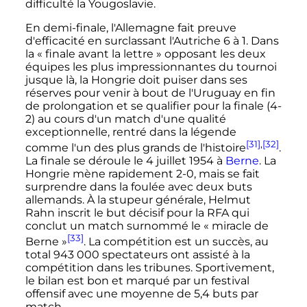
difficulté la Yougoslavie.
En demi-finale, l'Allemagne fait preuve
d'efficacité en surclassant l'Autriche 6 à 1. Dans
la «
finale avant la lettre
» opposant les deux
équipes les plus impressionnantes du tournoi
jusque là, la Hongrie doit puiser dans ses
réserves pour venir à bout de l'Uruguay en fin
de prolongation et se qualifier pour la finale (4-
2) au cours d'un match d'une qualité
exceptionnelle, rentré dans la légende
[31]
,
[32]
comme l'un des plus grands de l'histoire
.
La finale se déroule le
4 juillet 1954
à
Berne
. La
Hongrie mène rapidement 2-0, mais se fait
surprendre dans la foulée avec deux buts
allemands. À la stupeur générale, Helmut
Rahn inscrit le but décisif pour la RFA qui
conclut un match surnommé le «
miracle de
[33]
Berne
»
. La compétition est un succès, au
total
943 000 spectateurs
ont assisté à la
compétition dans les tribunes. Sportivement,
le bilan est bon et marqué par un festival
offensif avec une moyenne de
5,4 buts
par
match.