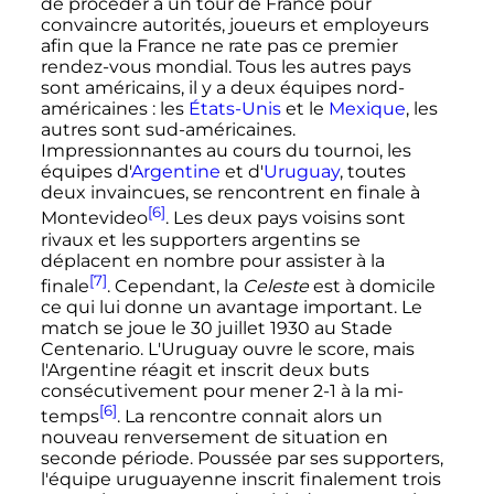
de procéder à un tour de France pour
convaincre autorités, joueurs et employeurs
afin que la France ne rate pas ce premier
rendez-vous mondial. Tous les autres pays
sont américains, il y a deux équipes nord-
américaines
: les
États-Unis
et le
Mexique
, les
autres sont sud-américaines.
Impressionnantes au cours du tournoi, les
équipes d'
Argentine
et d'
Uruguay
, toutes
deux invaincues, se rencontrent en finale à
[6]
Montevideo
. Les deux pays voisins sont
rivaux et les supporters argentins se
déplacent en nombre pour assister à la
[7]
finale
. Cependant, la
Celeste
est à domicile
ce qui lui donne un avantage important. Le
match se joue le
30 juillet 1930
au Stade
Centenario. L'Uruguay ouvre le score, mais
l'Argentine réagit et inscrit deux buts
consécutivement pour mener 2-1 à la mi-
[6]
temps
. La rencontre connait alors un
nouveau renversement de situation en
seconde période. Poussée par ses supporters,
l'équipe uruguayenne inscrit finalement trois