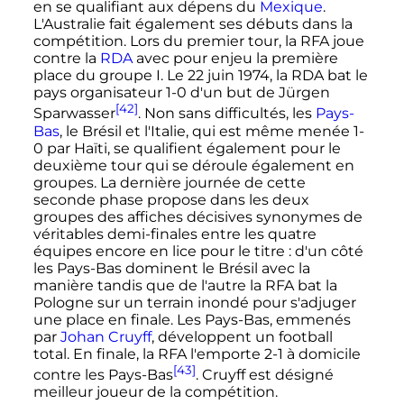
en se qualifiant aux dépens du
Mexique
.
L'Australie fait également ses débuts dans la
compétition. Lors du premier tour, la RFA joue
contre la
RDA
avec pour enjeu la première
place du groupe I. Le
22 juin 1974
, la RDA bat le
pays organisateur 1-0 d'un but de Jürgen
[42]
Sparwasser
. Non sans difficultés, les
Pays-
Bas
, le Brésil et l'Italie, qui est même menée 1-
0 par Haïti, se qualifient également pour le
deuxième tour qui se déroule également en
groupes. La dernière journée de cette
seconde phase propose dans les deux
groupes des affiches décisives synonymes de
véritables demi-finales entre les quatre
équipes encore en lice pour le titre
: d'un côté
les Pays-Bas dominent le Brésil avec la
manière tandis que de l'autre la RFA bat la
Pologne sur un terrain inondé pour s'adjuger
une place en finale. Les Pays-Bas, emmenés
par
Johan Cruyff
, développent un football
total. En finale, la RFA l'emporte 2-1 à domicile
[43]
contre les Pays-Bas
. Cruyff est désigné
meilleur joueur de la compétition.