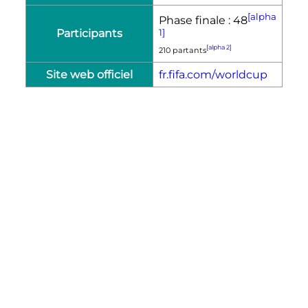
[alpha
Phase finale : 48
Participants
1]
[alpha 2]
210 partants
Site web officiel
fr.fifa.com/worldcup