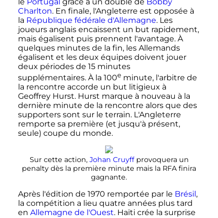
le
Portugal
grâce à un doublé de
Bobby
Charlton
. En finale, l'Angleterre est opposée à
la
République fédérale d'Allemagne
. Les
joueurs anglais encaissent un but rapidement,
mais égalisent puis prennent l'avantage. À
quelques minutes de la fin, les Allemands
égalisent et les deux équipes doivent jouer
deux périodes de 15 minutes
e
supplémentaires. À la
100
minute
, l'arbitre de
la rencontre accorde un but litigieux à
Geoffrey Hurst. Hurst marque à nouveau à la
dernière minute de la rencontre alors que des
supporters sont sur le terrain. L'Angleterre
remporte sa première (et jusqu'à présent,
seule) coupe du monde.
Sur cette action,
Johan Cruyff
provoquera un
penalty dès la première minute mais la RFA finira
gagnante.
Après l'édition de 1970 remportée par le
Brésil
,
la compétition a lieu quatre années plus tard
en
Allemagne de l'Ouest
. Haïti crée la surprise