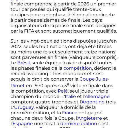
finale comprendra à partir de 2026 un premier
tour par poules qui qualifie trente-deux
équipes pour une phase à élimination directe
à partir des seizièmes de finale. Les pays
organisateurs de la phase finale sont désignés
par la FIFA et sont automatiquement qualifiés.
Sur les vingt-deux éditions disputées jusqu'en
2022, seules huit nations ont déjà été titrées
au moins une fois et seulement treize nations
sont parvenues en finale (vainqueurs compris).
Le
Brésil
, seule équipe à avoir disputé toutes
les phases finales de la
compétition
, détient le
record avec cinq titres mondiaux et s'est
acquis le droit de conserver la
Coupe Jules-
e
Rimet
en 1970 après sa
3
victoire
finale dans
la compétition, avec
Pelé
, seul joueur triple
champion du monde. L'
Italie
et l'
Allemagne
comptent quatre trophées et l'
Argentine
trois.
L'
Uruguay
, vainqueur à domicile de la
première édition, et la
France
ont gagné
chacune deux fois la Coupe, l'
Angleterre
et
l'
Espagne
une fois. La
dernière édition
s'est