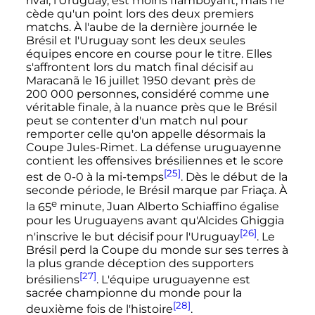
rival, l'Uruguay, est moins flamboyant, mais ne
cède qu'un point lors des deux premiers
matchs. À l'aube de la dernière journée le
Brésil et l'Uruguay sont les deux seules
équipes encore en course pour le titre. Elles
s'affrontent lors du match final décisif au
Maracanã le
16 juillet 1950
devant près de
200 000 personnes
, considéré comme une
véritable finale, à la nuance près que le Brésil
peut se contenter d'un match nul pour
remporter celle qu'on appelle désormais la
Coupe Jules-Rimet. La défense uruguayenne
contient les offensives brésiliennes et le score
[25]
est de 0-0 à la mi-temps
. Dès le début de la
seconde période, le Brésil marque par Friaça. À
e
la
65
minute
, Juan Alberto Schiaffino égalise
pour les Uruguayens avant qu'Alcides Ghiggia
[26]
n'inscrive le but décisif pour l'Uruguay
. Le
Brésil perd la Coupe du monde sur ses terres à
la plus grande déception des supporters
[27]
brésiliens
. L'équipe uruguayenne est
sacrée championne du monde pour la
[28]
deuxième fois de l'histoire
.