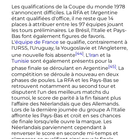
Les qualifications de la Coupe du monde 1978
s'annoncent difficiles. La RFA et l'Argentine
étant qualifiées d'office, il ne reste que 14
places à attribuer entre les 97 équipes jouant
les tours préliminaires. Le Brésil, l'Italie et Pays-
Bas font également figures de favoris.
L'
équipe de France
se qualifie, contrairement à
l'URSS, l'Uruguay, la Yougoslavie et l'Angleterre,
[44]
une nouvelle fois absente
. L'
Iran
et la
Tunisie
sont également présents pour la
[45]
phase finale se déroulant en Argentine
. La
compétition se déroule à nouveau en deux
phases de poules. La RFA et les Pays-Bas se
retrouvent notamment au second tour et
disputent
l'un des meilleurs
matchs du
tournoi, le score de parité à la fin faisant plus
l'affaire des Néerlandais que des Allemands.
Lors de la dernière journée du groupe A l'Italie
affronte les Pays-Bas et croit en ses chances
de finale lorsqu'elle ouvre la marque. Les
Néerlandais parviennent cependant à
renverser le score en seconde mi-temps et