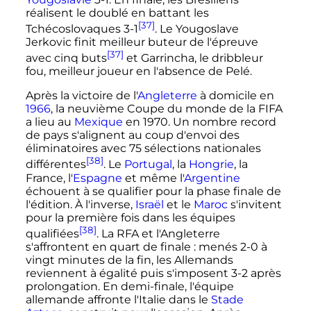
réalisent le doublé en battant les
[37]
Tchécoslovaques 3-1
. Le Yougoslave
Jerkovic finit meilleur buteur de l'épreuve
[37]
avec cinq buts
et Garrincha, le dribbleur
fou, meilleur joueur en l'absence de Pelé.
Après la victoire de l'
Angleterre
à domicile en
1966
, la neuvième Coupe du monde de la FIFA
a lieu au
Mexique
en 1970. Un nombre record
de pays s'alignent au coup d'envoi des
éliminatoires avec
75 sélections
nationales
[38]
différentes
. Le
Portugal
, la
Hongrie
, la
France, l'
Espagne
et même l'
Argentine
échouent à se qualifier pour la phase finale de
l'édition. À l'inverse,
Israël
et le
Maroc
s'invitent
pour la première fois dans les équipes
[38]
qualifiées
. La RFA et l'Angleterre
s'affrontent en quart de finale
: menés 2-0 à
vingt minutes de la fin, les Allemands
reviennent à égalité puis s'imposent 3-2 après
prolongation. En demi-finale, l'équipe
allemande affronte l'Italie dans le
Stade