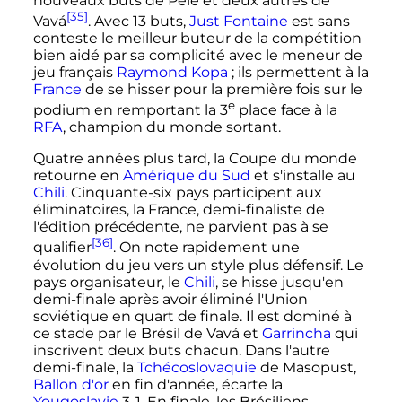
nouveaux buts de Pelé et deux autres de
[35]
Vavá
. Avec 13 buts,
Just Fontaine
est sans
conteste le meilleur buteur de la compétition
bien aidé par sa complicité avec le meneur de
jeu français
Raymond Kopa
; ils permettent à la
France
de se hisser pour la première fois sur le
e
podium en remportant la 3
place face à la
RFA
, champion du monde sortant.
Quatre années plus tard, la Coupe du monde
retourne en
Amérique du Sud
et s'installe au
Chili
. Cinquante-six pays participent aux
éliminatoires, la France, demi-finaliste de
l'édition précédente, ne parvient pas à se
[36]
qualifier
. On note rapidement une
évolution du jeu vers un style plus défensif. Le
pays organisateur, le
Chili
, se hisse jusqu'en
demi-finale après avoir éliminé l'Union
soviétique en quart de finale. Il est dominé à
ce stade par le Brésil de Vavá et
Garrincha
qui
inscrivent deux buts chacun. Dans l'autre
demi-finale, la
Tchécoslovaquie
de Masopust,
Ballon d'or
en fin d'année, écarte la
Yougoslavie
3-1. En finale, les Brésiliens