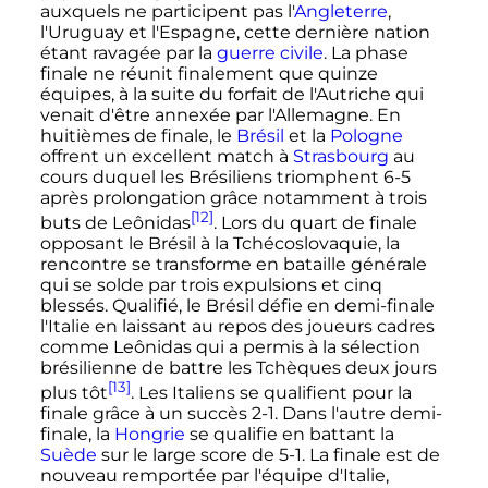
auxquels ne participent pas l'
Angleterre
,
l'Uruguay et l'Espagne, cette dernière nation
étant ravagée par la
guerre civile
. La phase
finale ne réunit finalement que quinze
équipes, à la suite du forfait de l'Autriche qui
venait d'être annexée par l'Allemagne. En
huitièmes de finale, le
Brésil
et la
Pologne
offrent un excellent match à
Strasbourg
au
cours duquel les Brésiliens triomphent 6-5
après prolongation grâce notamment à trois
[12]
buts de Leônidas
. Lors du quart de finale
opposant le Brésil à la Tchécoslovaquie, la
rencontre se transforme en bataille générale
qui se solde par trois expulsions et cinq
blessés. Qualifié, le Brésil défie en demi-finale
l'Italie en laissant au repos des joueurs cadres
comme Leônidas qui a permis à la sélection
brésilienne de battre les Tchèques deux jours
[13]
plus tôt
. Les Italiens se qualifient pour la
finale grâce à un succès 2-1. Dans l'autre demi-
finale, la
Hongrie
se qualifie en battant la
Suède
sur le large score de 5-1. La finale est de
nouveau remportée par l'équipe d'Italie,