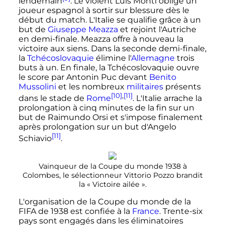
lendemain
. Le violent Luis Monti oblige un
joueur espagnol à sortir sur blessure dès le
début du match. L'Italie se qualifie grâce à un
but de
Giuseppe Meazza
et rejoint l'Autriche
en demi-finale. Meazza offre à nouveau la
victoire aux siens. Dans la seconde demi-finale,
la
Tchécoslovaquie
élimine l'
Allemagne
trois
buts à un. En finale, la Tchécoslovaquie ouvre
le score par Antonin Puc devant
Benito
Mussolini
et les nombreux
militaires
présents
[10]
,
[11]
dans le stade de
Rome
. L'Italie arrache la
prolongation à cinq minutes de la fin sur un
but de Raimundo Orsi et s'impose finalement
après prolongation sur un but d'Angelo
[11]
Schiavio
.
Vainqueur de la Coupe du monde 1938 à
Colombes, le sélectionneur Vittorio Pozzo brandit
la «
Victoire ailée
».
L'organisation de la Coupe du monde de la
FIFA de 1938 est confiée à la
France
. Trente-six
pays sont engagés dans les éliminatoires