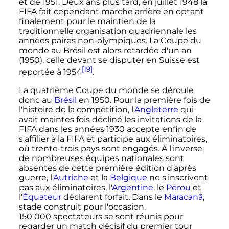
et de 1951. Deux ans plus tard, en juillet 1948 la
FIFA fait cependant marche arrière en optant
finalement pour le maintien de la
traditionnelle organisation quadriennale les
années paires non-olympiques. La Coupe du
monde au Brésil est alors retardée d'un an
(1950), celle devant se disputer en Suisse est
[19]
reportée à 1954
.
La quatrième Coupe du monde se déroule
donc au
Brésil
en 1950. Pour la première fois de
l'histoire de la compétition, l'
Angleterre
qui
avait maintes fois décliné les invitations de la
FIFA dans les années 1930 accepte enfin de
s'affilier à la FIFA et participe aux éliminatoires,
où trente-trois pays sont engagés. À l'inverse,
de nombreuses équipes nationales sont
absentes de cette première édition d'après
guerre, l'
Autriche
et la
Belgique
ne s'inscrivent
pas aux éliminatoires, l'
Argentine
, le
Pérou
et
l'
Équateur
déclarent forfait. Dans le
Maracanã
,
stade construit pour l'occasion,
150 000 spectateurs
se sont réunis pour
regarder un match décisif du premier tour