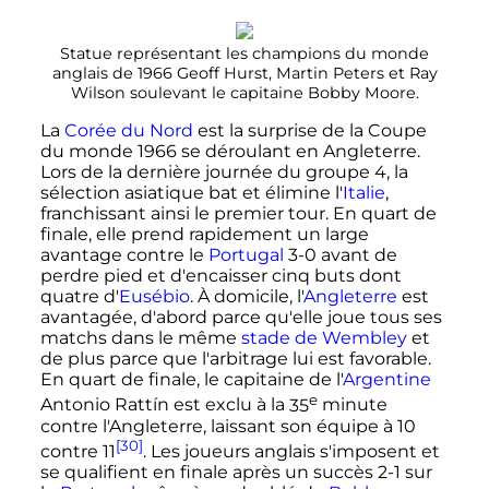
Statue représentant les champions du monde
anglais de 1966 Geoff Hurst, Martin Peters et Ray
Wilson soulevant le capitaine Bobby Moore.
La
Corée du Nord
est la surprise de la Coupe
du monde 1966 se déroulant en Angleterre.
Lors de la dernière journée du groupe 4, la
sélection asiatique bat et élimine l'
Italie
,
franchissant ainsi le premier tour. En quart de
finale, elle prend rapidement un large
avantage contre le
Portugal
3-0 avant de
perdre pied et d'encaisser cinq buts dont
quatre d'
Eusébio
. À domicile, l'
Angleterre
est
avantagée, d'abord parce qu'elle joue tous ses
matchs dans le même
stade de Wembley
et
de plus parce que l'arbitrage lui est favorable.
En quart de finale, le capitaine de l'
Argentine
e
Antonio Rattín est exclu à la
35
minute
contre l'Angleterre, laissant son équipe à 10
[30]
contre 11
. Les joueurs anglais s'imposent et
se qualifient en finale après un succès 2-1 sur