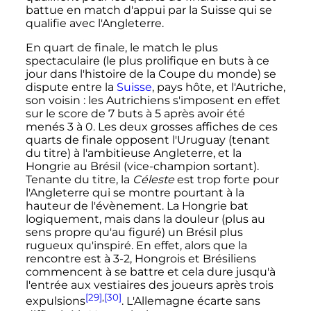
battue en match d'appui par la Suisse qui se
qualifie avec l'Angleterre.
En quart de finale, le match le plus
spectaculaire (le plus prolifique en buts à ce
jour dans l'histoire de la Coupe du monde) se
dispute entre la
Suisse
, pays hôte, et l'Autriche,
son voisin
: les Autrichiens s'imposent en effet
sur le score de
7 buts à 5
après avoir été
menés
3 à 0
. Les deux grosses affiches de ces
quarts de finale opposent l'Uruguay (tenant
du titre) à l'ambitieuse Angleterre, et la
Hongrie au Brésil (vice-champion sortant).
Tenante du titre, la
Céleste
est trop forte pour
l'Angleterre qui se montre pourtant à la
hauteur de l'évènement. La Hongrie bat
logiquement, mais dans la douleur (plus au
sens propre qu'au figuré) un Brésil plus
rugueux qu'inspiré. En effet, alors que la
rencontre est à 3-2, Hongrois et Brésiliens
commencent à se battre et cela dure jusqu'à
l'entrée aux vestiaires des joueurs après trois
[29]
,
[30]
expulsions
. L'Allemagne écarte sans