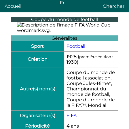
Fr
Accueil
Chercher
Coupe du monde de football
Généralités
Sport
Football
1928 (
première édition :
Création
1930)
Coupe du monde de
football association,
Coupe Jules-Rimet,
Autre(s) nom(s)
Championnat du
monde de football,
Coupe du monde de
la FIFA™, Mondial
Organisateur(s)
FIFA
Périodicité
4 ans