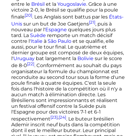
entre le
Brésil
et la
Yougoslavie
. Grâce à une
victoire 2-0, le Brésil se qualifie pour la poule
[20]
finale
. Les Anglais sont battus par les
États-
[21]
Unis
sur un but de Joe Gaetjens
, puis à
nouveau par l'
Espagne
quelques jours plus
tard. La
Suède
remporte un match décisif
contre l'
Italie
à
São Paulo
et se qualifie, elle
aussi, pour le tour final. Le quatrième et
dernier groupe est composé de deux équipes,
l'
Uruguay
bat largement la
Bolivie
sur le score
[22]
de 8-0
. Conformément au souhait du pays
organisateur la formule du championnat est
reconduite au second tour sous la forme d'une
poule finale à quatre équipes. C'est la seule
fois dans l'histoire de la compétition où il n'y a
aucun match à élimination directe. Les
Brésiliens sont impressionnants et réalisent
un festival offensif contre la Suède puis
l'Espagne pour des victoires 7-1 et 6-1
[23]
,
[24]
respectivement
. Le buteur brésilien
Ademir inscrit neuf buts dans la compétition
dont il est le meilleur buteur. Leur principal