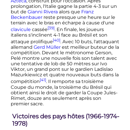
Azteca
, construit pour l'occasion. Après
prolongation, l'Italie gagne la partie 4-3 sur un
but de
Gianni Rivera
alors que
Franz
Beckenbauer
reste presque une heure sur le
terrain avec le bras en écharpe à cause d'une
[39]
clavicule
cassée
. En finale, les joueurs
italiens s'inclinent 4-1 face au Brésil et son
[40]
attaque prolifique
. Avec
10 buts
, l'attaquant
allemand
Gerd Müller
est meilleur buteur de la
compétition. Devant le métronome Gerson,
Pelé montre une nouvelle fois son talent avec
une tentative de lob de
50 mètres
sur Ivo
Viktor, un grand pont sur le gardien Ladislao
Mazurkiewicz et quatre nouveaux buts dans la
[41]
compétition
. Il remporte sa troisième
Coupe du monde, la troisième du Brésil qui
obtient ainsi le droit de garder la Coupe Jules-
Rimet, douze ans seulement après son
premier sacre.
Victoires des pays hôtes (1966-1974-
1978)