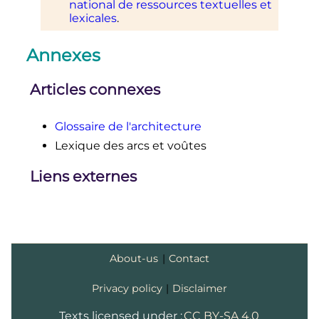
national de ressources textuelles et
lexicales
.
Annexes
Articles connexes
Glossaire de l'architecture
Lexique des arcs et voûtes
Liens externes
About-us
|
Contact
Privacy policy
|
Disclaimer
Texts licensed under :
CC BY-SA 4.0