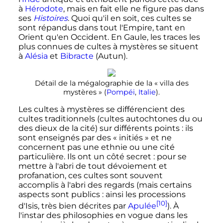
à
Hérodote
, mais en fait elle ne figure pas dans
ses
Histoires
. Quoi qu'il en soit, ces cultes se
sont répandus dans tout l'Empire, tant en
Orient qu'en Occident. En Gaule, les traces les
plus connues de cultes à mystères se situent
à
Alésia
et
Bibracte
(Autun).
Détail de la
mégalographie
de la «
villa des
mystères
» (
Pompéi
,
Italie
).
Les cultes à mystères se différencient des
cultes traditionnels (cultes autochtones du ou
des dieux de la cité) sur différents points
: ils
sont enseignés par des «
initiés
» et ne
concernent pas une ethnie ou une cité
particulière. Ils ont un côté secret
: pour se
mettre à l'abri de tout dévoiement et
profanation, ces cultes sont souvent
accomplis à l'abri des regards (mais certains
aspects sont publics
: ainsi les processions
[10]
d'Isis, très bien décrites par
Apulée
). À
l'instar des philosophies en vogue dans les