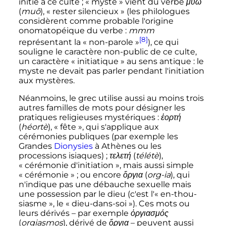
initié à ce culte
; «
myste
» vient du verbe
μύω
(
muô
), «
rester silencieux
» (les philologues
considèrent comme probable l'origine
onomatopéique du verbe
:
mmm
[8]
représentant la «
non-parole
»
), ce qui
souligne le caractère non-public de ce culte,
un caractère «
initiatique
» au sens antique
: le
myste ne devait pas parler pendant l'initiation
aux mystères.
Néanmoins, le grec utilise aussi au moins trois
autres familles de mots pour désigner les
pratiques religieuses mystériques
:
ἑορτή
(
héortè
), «
fête
», qui s'applique aux
cérémonies publiques (par exemple les
Grandes
Dionysies
à Athènes ou les
processions isiaques)
;
τελετή
(
télétè
),
«
cérémonie d'initiation
», mais aussi simple
«
cérémonie
»
; ou encore
ὄργια
(
org-ia
), qui
n'indique pas une débauche sexuelle mais
une possession par le dieu (c'est l'«
en-thou-
siasme
», le «
dieu-dans-soi
»). Ces mots ou
leurs dérivés – par exemple
ὀργιασμός
(
orgiasmos
), dérivé de
ὄργια
– peuvent aussi