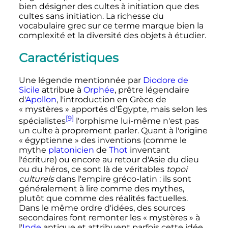
bien désigner des cultes à initiation que des
cultes sans initiation. La richesse du
vocabulaire grec sur ce terme marque bien la
complexité et la diversité des objets à étudier.
Caractéristiques
Une légende mentionnée par
Diodore de
Sicile
attribue à
Orphée
, prêtre légendaire
d'
Apollon
, l'introduction en Grèce de
«
mystères
» apportés d'Égypte, mais selon les
[9]
spécialistes
l'orphisme lui-même n'est pas
un culte à proprement parler. Quant à l'origine
«
égyptienne
» des inventions (comme le
mythe
platonicien
de
Thot
inventant
l'écriture) ou encore au retour d'Asie du dieu
ou du héros, ce sont là de véritables
topoi
culturels
dans l'empire gréco-latin
: ils sont
généralement à lire comme des mythes,
plutôt que comme des réalités factuelles.
Dans le même ordre d'idées, des sources
secondaires font remonter les «
mystères
» à
l'
Inde
antique et attribuent parfois cette idée