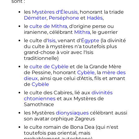
sont
:
les
Mystères d'Éleusis
, honorant la triade
Déméter
,
Perséphone
et
Hadès
,
le
culte de Mithra
, d'origine perse ou
iranienne, célébrant
Mithra
, le guerrier
le culte d'
Isis
, venant d'
Égypte
(la divinité
du culte à mystères n'a toutefois plus
grand-chose à voir avec l'Isis
traditionnelle)
le
culte de Cybèle
et de la Grande Mère
de Pessine, honorant
Cybèle
, la
mère des
dieux
, ainsi que celui d'Attis, fils et amant
de
Cybèle
le culte des Cabires, lié aux
divinités
chtoniennes
et aux Mystères de
Samothrace
les Mystères
dionysiaques
célébrant aussi
son avatar orphique Zagreus
le culte romain de Bona Dea (qui n'est
toutefois pas oriental, mais
probablement autochtone)