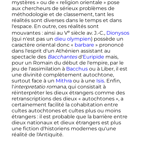
mystères
» ou de «
religion orientale
» pose
aux chercheurs de sérieux problèmes de
méthodologie et de classement, tant les
réalités sont diverses dans le temps et dans
l'espace. En outre, ces réalités sont
e
mouvantes
: ainsi au
V
siècle
av. J.-C.
,
Dionysos
(qui n'est pas un
dieu olympien
) possède un
caractère oriental donc «
barbare
» prononcé
dans l'esprit d'un Athénien assistant au
spectacle des
Bacchantes
d'
Euripide
mais,
pour un Romain du début de l'empire, par le
jeu de l'assimilation à
Bacchus
ou à Liber, il est
une divinité complètement autochtone,
surtout face à un
Mithra
ou à une
Isis
. Enfin,
l'
interpretatio romana
, qui consistait à
réinterpréter les dieux étrangers comme des
retranscriptions des dieux «
autochtones
», a
certainement facilité la cohabitation entre
cultes autochtones et cultes plus ou moins
étrangers
: il est probable que la barrière entre
dieux nationaux et dieux étrangers est plus
une fiction d'historiens modernes qu'une
réalité de l'Antiquité.