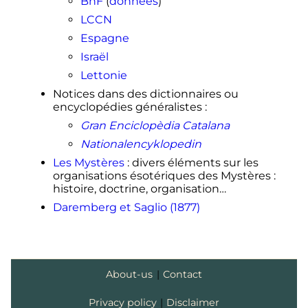
BnF
(
données
)
LCCN
Espagne
Israël
Lettonie
Notices dans des dictionnaires ou
encyclopédies généralistes
:
Gran Enciclopèdia Catalana
Nationalencyklopedin
Les Mystères
: divers éléments sur les
organisations ésotériques des Mystères
:
histoire, doctrine, organisation…
Daremberg et Saglio (1877)
About-us
|
Contact
Privacy policy
|
Disclaimer