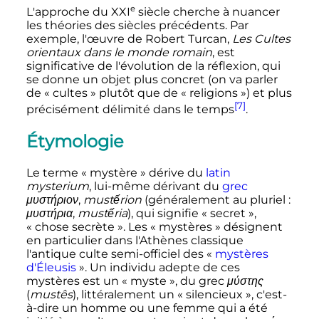
e
L'approche du
XXI
siècle
cherche à nuancer
les théories des siècles précédents. Par
exemple, l'œuvre de Robert Turcan,
Les Cultes
orientaux dans le monde romain
, est
significative de l'évolution de la réflexion, qui
se donne un objet plus concret (on va parler
de «
cultes
» plutôt que de «
religions
») et plus
[7]
précisément délimité dans le temps
.
Étymologie
Le terme «
mystère
» dérive du
latin
mysterium
, lui-même dérivant du
grec
μυστήριον
,
mustếrion
(généralement au pluriel
:
μυστήρια
,
mustếria
), qui signifie «
secret
»,
«
chose secrète
». Les «
mystères
» désignent
en particulier dans l'Athènes classique
l'antique culte semi-officiel des «
mystères
d'Éleusis
». Un individu adepte de ces
mystères est un «
myste
», du grec
μύστης
(
mustês
), littéralement un «
silencieux
», c'est-
à-dire un homme ou une femme qui a été