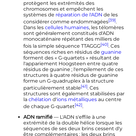
protègent les extrémités des
chromosomes et empêchent les
systèmes de
réparation de l'ADN
de les
[39]
considérer comme endommagées
.
Dans les
cellules
humaines
, les télomères
sont généralement constitués d'ADN
monocaténaire répétant des milliers de
[40]
fois la simple séquence TTAGGG
. Ces
séquences riches en résidus de
guanine
forment des «
G-quartets
» résultant de
l'appariement Hoogsteen entre quatre
résidus de guanine
; l'empilement de ces
structures à quatre résidus de guanine
forme un
G-quadruplex
à la structure
[41]
particulièrement stable
. Ces
structures sont également stabilisées par
la
chélation
d'
ions
métalliques
au centre
[42]
de chaque G-quartet
.
ADN ramifié
— L'ADN s'effile à une
extrémité de la double hélice lorsque les
séquences de ses deux brins cessent d'y
être complémentaires
: les deux brins