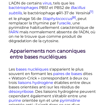
L'ADN de certains
virus
, tels que les
bactériophages
PBS1 et PBS2 de
Bacillus
[7]
subtilis
, le bactériophage φR1-37 de
Yersinia
[8]
et le phage S6 de
Staphylococcus
, peut
remplacer la thymine par l'
uracile
, une
pyrimidine habituellement caractéristique de
l'
ARN
mais normalement absente de l'ADN, où
on ne le trouve que comme produit de
dégradation de la cytosine.
Appariements non canoniques
entre bases nucléiques
Les
bases nucléiques
s'apparient le plus
souvent en formant les
paires de bases
dites
«
Watson-Crick
» correspondant à deux ou
trois
liaisons hydrogène
établies entre deux
bases orientées anti sur les résidus de
désoxyribose
. Des liaisons hydrogène peuvent
cependant également s'établir entre une
purine
orientée syn et une
pyrimidine
orientée anti
: il s'agit dans ce cas d'un