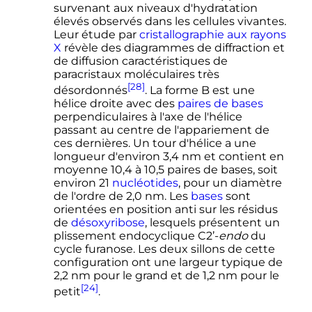
survenant aux niveaux d'hydratation
élevés observés dans les cellules vivantes.
Leur étude par
cristallographie aux rayons
X
révèle des diagrammes de diffraction et
de diffusion caractéristiques de
paracristaux moléculaires très
[28]
désordonnés
. La
forme B
est une
hélice droite avec des
paires de bases
perpendiculaires à l'axe de l'hélice
passant au centre de l'appariement de
ces dernières. Un tour d'hélice a une
longueur d'environ
3,4
nm
et contient en
moyenne
10,4 à 10,5 paires
de bases, soit
environ
21
nucléotides
, pour un diamètre
de l'ordre de
2,0
nm
. Les
bases
sont
orientées en position anti sur les résidus
de
désoxyribose
, lesquels présentent un
plissement endocyclique
C2’-
endo
du
cycle furanose. Les deux sillons de cette
configuration ont une largeur typique de
2,2
nm
pour le grand et de
1,2
nm
pour le
[24]
petit
.