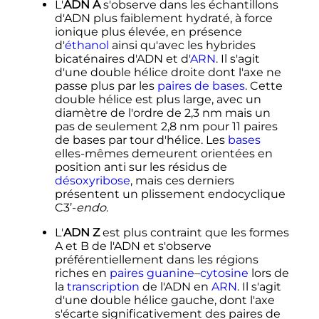
L'
ADN A
s'observe dans les échantillons
d'ADN plus faiblement hydraté, à force
ionique plus élevée, en présence
d'
éthanol
ainsi qu'avec les hybrides
bicaténaires d'ADN et d'
ARN
. Il s'agit
d'une double hélice droite dont l'axe ne
passe plus par les
paires de bases
. Cette
double hélice est plus large, avec un
diamètre de l'ordre de
2,3
nm
mais un
pas de seulement
2,8
nm
pour
11 paires
de bases par tour d'hélice. Les
bases
elles-mêmes demeurent orientées en
position anti sur les résidus de
désoxyribose
, mais ces derniers
présentent un plissement endocyclique
C3’-
endo
.
L'
ADN Z
est plus contraint que les formes
A et B de l'ADN et s'observe
préférentiellement dans les régions
riches en
paires
guanine
–
cytosine
lors de
la
transcription
de l'ADN en
ARN
. Il s'agit
d'une double hélice gauche, dont l'axe
s'écarte significativement des paires de