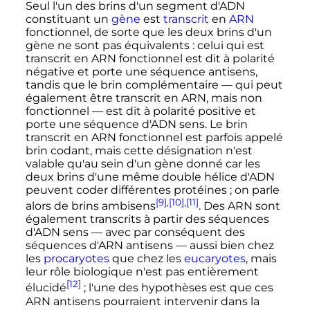
Seul l'un des brins d'un segment d'ADN
constituant un
gène
est
transcrit
en
ARN
fonctionnel, de sorte que les deux brins d'un
gène ne sont pas équivalents
: celui qui est
transcrit en ARN fonctionnel est dit à polarité
négative et porte une séquence antisens,
tandis que le brin complémentaire — qui peut
également être transcrit en ARN, mais non
fonctionnel — est dit à polarité positive et
porte une séquence d'ADN sens. Le brin
transcrit en ARN fonctionnel est parfois appelé
brin codant, mais cette désignation n'est
valable qu'au sein d'un gène donné car les
deux brins d'une même double hélice d'ADN
peuvent coder différentes protéines
; on parle
[9]
,
[10]
,
[11]
alors de brins ambisens
. Des ARN sont
également transcrits à partir des séquences
d'ADN sens — avec par conséquent des
séquences d'ARN antisens — aussi bien chez
les
procaryotes
que chez les
eucaryotes
, mais
leur rôle biologique n'est pas entièrement
[12]
élucidé
; l'une des hypothèses est que ces
ARN antisens pourraient intervenir dans la