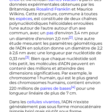
données expérimentales obtenues par les
Britanniques
Rosalind Franklin
et Maurice
Wilkins. Cette structure, commune à toutes
les
espèces
, est constituée de deux chaînes
polynucléotidiques hélicoïdales enroulées
l'une autour de l'autre autour d'un axe
commun, avec un
pas
d'environ
3,4
nm
pour
[2]
un diamètre d'environ
2,0
nm
. Une autre
étude mesurant les paramètres géométriques
de l'ADN en solution donne un diamètre de
2,2
à
2,6
nm
avec une longueur par nucléotide de
[3]
0,33
nm
. Bien que chaque nucléotide soit
très petit, les molécules d'ADN peuvent en
contenir des millions et atteindre des
dimensions significatives. Par exemple, le
chromosome 1 humain, qui est le plus grand
des chromosomes humains, contient environ
[4]
220 millions
de
paires de bases
pour une
longueur linéaire de plus de
7
cm
.
Dans les
cellules vivantes
, l'ADN n'existe
généralement pas sous forme monocaténaire
(simple brin) mais plutôt sous forme