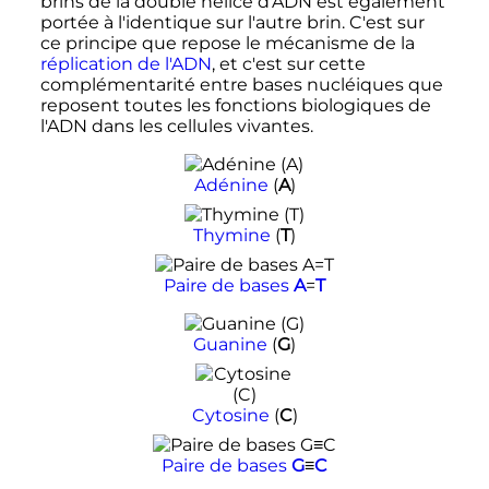
brins de la double hélice d'ADN est également
portée à l'identique sur l'autre brin. C'est sur
ce principe que repose le mécanisme de la
réplication de l'ADN
, et c'est sur cette
complémentarité entre bases nucléiques que
reposent toutes les fonctions biologiques de
l'ADN dans les cellules vivantes.
Adénine
(
A
)
Thymine
(
T
)
Paire de bases
A
=
T
Guanine
(
G
)
Cytosine
(
C
)
Paire de bases
G
≡
C