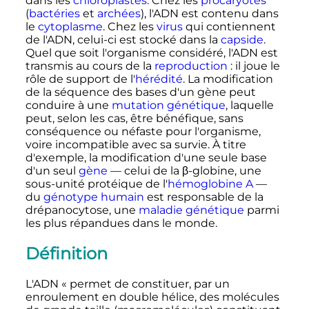
dans les
chloroplastes
. Chez les
procaryotes
(
bactéries
et
archées
), l'ADN est contenu dans
le
cytoplasme
. Chez les
virus
qui contiennent
de l'ADN, celui-ci est stocké dans la
capside
.
Quel que soit l'organisme considéré, l'ADN est
transmis au cours de la
reproduction
: il joue le
rôle de support de l'
hérédité
. La modification
de la séquence des bases d'un gène peut
conduire à une
mutation génétique
, laquelle
peut, selon les cas, être bénéfique, sans
conséquence ou néfaste pour l'organisme,
voire incompatible avec sa survie. À titre
d'exemple, la modification d'une seule base
d'un seul
gène
— celui de la
β-globine
, une
sous-unité protéique de l'
hémoglobine A
—
du
génotype
humain
est responsable de la
drépanocytose, une
maladie génétique
parmi
les plus répandues dans le monde.
Définition
L'ADN «
permet de constituer, par un
enroulement en double hélice, des molécules