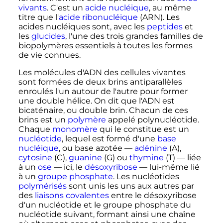
vivants
. C'est un
acide nucléique
, au même
titre que l'
acide ribonucléique
(ARN). Les
acides nucléiques sont, avec les
peptides
et
les
glucides
, l'une des trois grandes familles de
biopolymères essentiels à toutes les formes
de vie connues.
Les molécules d'ADN des cellules vivantes
sont formées de deux brins antiparallèles
enroulés l'un autour de l'autre pour former
une double hélice. On dit que l'ADN est
bicaténaire, ou double brin. Chacun de ces
brins est un
polymère
appelé polynucléotide.
Chaque
monomère
qui le constitue est un
nucléotide
, lequel est formé d'une
base
nucléique
, ou base azotée —
adénine
(A),
cytosine
(C),
guanine
(G) ou
thymine
(T) — liée
à un
ose
— ici, le
désoxyribose
— lui-même lié
à un
groupe
phosphate
. Les nucléotides
polymérisés
sont unis les uns aux autres par
des
liaisons covalentes
entre le désoxyribose
d'un nucléotide et le groupe phosphate du
nucléotide suivant, formant ainsi une chaîne