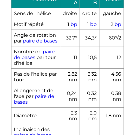
A
B
Sens de l'hélice
droite
droite
gauche
Motif répété
1
bp
1
bp
2
bp
Angle de rotation
32,7°
34,3°
60°/2
par
paire de bases
Nombre de
paire
de bases
par tour
11
10,5
12
d'hélice
Pas de l'hélice par
2,82
3,32
4,56
tour
nm
nm
nm
Allongement de
0,24
0,32
0,38
l'axe par
paire de
nm
nm
nm
bases
2,3
2,0
Diamètre
1,8
nm
nm
nm
Inclinaison des