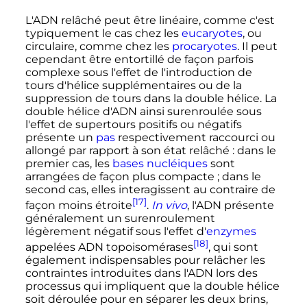
L'ADN relâché peut être linéaire, comme c'est
typiquement le cas chez les
eucaryotes
, ou
circulaire, comme chez les
procaryotes
. Il peut
cependant être entortillé de façon parfois
complexe sous l'effet de l'introduction de
tours d'hélice supplémentaires ou de la
suppression de tours dans la double hélice. La
double hélice d'ADN ainsi surenroulée sous
l'effet de supertours positifs ou négatifs
présente un
pas
respectivement raccourci ou
allongé par rapport à son état relâché
: dans le
premier cas, les
bases nucléiques
sont
arrangées de façon plus compacte
; dans le
second cas, elles interagissent au contraire de
[17]
façon moins étroite
.
In vivo
, l'ADN présente
généralement un surenroulement
légèrement négatif sous l'effet d'
enzymes
[18]
appelées ADN topoisomérases
, qui sont
également indispensables pour relâcher les
contraintes introduites dans l'ADN lors des
processus qui impliquent que la double hélice
soit déroulée pour en séparer les deux brins,