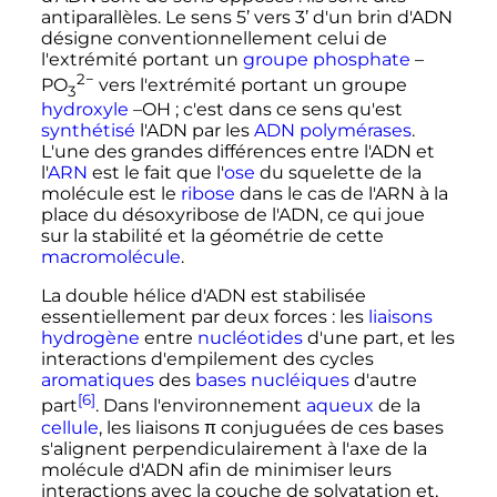
antiparallèles. Le sens 5’ vers 3’ d'un brin d'ADN
désigne conventionnellement celui de
l'extrémité portant un
groupe
phosphate
–
2−
PO
vers l'extrémité portant un groupe
3
hydroxyle
–OH
; c'est dans ce sens qu'est
synthétisé
l'ADN par les
ADN polymérases
.
L'une des grandes différences entre l'ADN et
l'
ARN
est le fait que l'
ose
du squelette de la
molécule est le
ribose
dans le cas de l'ARN à la
place du désoxyribose de l'ADN, ce qui joue
sur la stabilité et la géométrie de cette
macromolécule
.
La double hélice d'ADN est stabilisée
essentiellement par deux forces
: les
liaisons
hydrogène
entre
nucléotides
d'une part, et les
interactions d'empilement des cycles
aromatiques
des
bases nucléiques
d'autre
[6]
part
. Dans l'environnement
aqueux
de la
cellule
, les liaisons π conjuguées de ces bases
s'alignent perpendiculairement à l'axe de la
molécule d'ADN afin de minimiser leurs
interactions avec la couche de solvatation et,