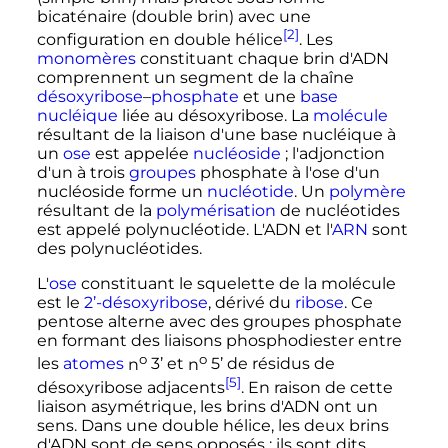
bicaténaire (double brin) avec une
[2]
configuration en double hélice
. Les
monomères
constituant chaque brin d'ADN
comprennent un segment de la chaîne
désoxyribose
–
phosphate
et une
base
nucléique
liée au désoxyribose. La
molécule
résultant de la liaison d'une base nucléique à
un
ose
est appelée
nucléoside
; l'adjonction
d'un à trois
groupes
phosphate à l'ose d'un
nucléoside forme un
nucléotide
. Un
polymère
résultant de la
polymérisation
de nucléotides
est appelé polynucléotide. L'ADN et l'
ARN
sont
des polynucléotides.
L'
ose
constituant le squelette de la molécule
est le
2’-désoxyribose
, dérivé du
ribose
. Ce
pentose alterne avec des groupes phosphate
en formant des liaisons phosphodiester entre
o
o
les
atomes
n
3’ et
n
5’ de résidus de
[5]
désoxyribose adjacents
. En raison de cette
liaison asymétrique, les brins d'ADN ont un
sens. Dans une double hélice, les deux brins
d'ADN sont de sens opposés
: ils sont dits