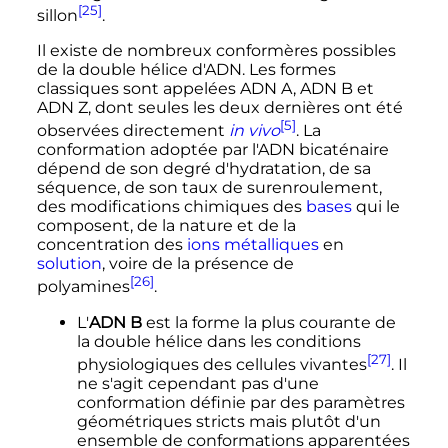
[25]
sillon
.
Il existe de nombreux conformères possibles
de la double hélice d'ADN. Les formes
classiques sont appelées
ADN A
,
ADN B
et
ADN Z
, dont seules les deux dernières ont été
[5]
observées directement
in vivo
. La
conformation adoptée par l'ADN bicaténaire
dépend de son degré d'hydratation, de sa
séquence, de son taux de surenroulement,
des modifications chimiques des
bases
qui le
composent, de la nature et de la
concentration des
ions
métalliques
en
solution
, voire de la présence de
[26]
polyamines
.
L'
ADN B
est la forme la plus courante de
la double hélice dans les conditions
[27]
physiologiques des cellules vivantes
. Il
ne s'agit cependant pas d'une
conformation définie par des paramètres
géométriques stricts mais plutôt d'un
ensemble de conformations apparentées