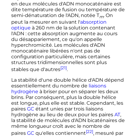
en deux molécules d'ADN monocaténaire est
dite température de fusion ou température de
semi-dénaturation de l'ADN, notée T
. On
m
peut la mesurer en suivant l'
absorption
optique
à
260
nm
de la solution contenant
l'ADN
: cette absorption augmente au cours
du désappariement, ce qu'on appelle
hyperchromicité. Les molécules d'ADN
monocaténaire libérées n'ont pas de
configuration particulière, mais certaines
structures tridimensionnelles sont plus
[21]
stables que d'autres
.
La stabilité d'une double hélice d'ADN dépend
essentiellement du nombre de
liaisons
hydrogène
à briser pour en séparer les deux
brins. Par conséquent, plus la double hélice
est longue, plus elle est stable. Cependant, les
paires
G
C
étant unies par trois liaisons
hydrogène au lieu de deux pour les paires
A
T
,
la stabilité de molécules d'ADN bicaténaires de
même longueur croît avec le nombre de
[22]
paires
G
C
qu'elles contiennent
, mesuré par