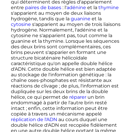
qui déterminent des règles d'appariement
entre
paires de bases
: l'
adénine
et la
thymine
s'apparient au moyen de deux liaisons
hydrogène, tandis que la
guanine
et la
cytosine
s'apparient au moyen de trois liaisons
hydrogène. Normalement, l'adénine et la
cytosine ne s'apparient pas, tout comme la
guanine et la thymine. Lorsque les séquences
des deux brins sont complémentaires, ces
brins peuvent s'apparier en formant une
structure bicaténaire hélicoïdale
caractéristique qu'on appelle double hélice
d'ADN. Cette double hélice est bien adaptée
au stockage de l'information génétique
: la
chaîne oses-phosphates est résistante aux
réactions de clivage
; de plus, l'information est
dupliquée sur les deux brins de la double
hélice, ce qui permet de
réparer
un brin
endommagé à partir de l'autre brin resté
intact
; enfin, cette information peut être
copiée à travers un mécanisme appelé
réplication de l'ADN
au cours duquel une
double hélice d'ADN est recopiée fidèlement
en une autre double hélice portant la même