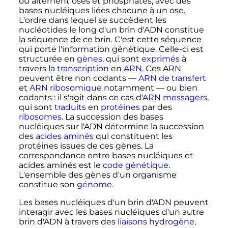
où alternent oses et phosphates, avec des
bases nucléiques liées chacune à un ose.
L'ordre dans lequel se succèdent les
nucléotides le long d'un brin d'ADN constitue
la séquence de ce brin. C'est cette séquence
qui porte l'information génétique. Celle-ci est
structurée en
gènes
, qui sont
exprimés
à
travers la
transcription
en
ARN
. Ces ARN
peuvent être non codants —
ARN de transfert
et
ARN ribosomique
notamment — ou bien
codants
: il s'agit dans ce cas d'
ARN messagers
,
qui sont
traduits
en
protéines
par des
ribosomes
. La succession des bases
nucléiques sur l'ADN détermine la succession
des
acides aminés
qui constituent les
protéines issues de ces gènes. La
correspondance entre bases nucléiques et
acides aminés est le
code génétique
.
L'ensemble des gènes d'un organisme
constitue son
génome
.
Les bases nucléiques d'un brin d'ADN peuvent
interagir avec les bases nucléiques d'un autre
brin d'ADN à travers des
liaisons hydrogène
,