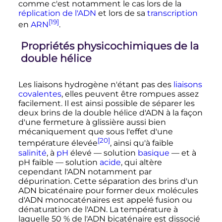
comme c'est notamment le cas lors de la
réplication de l'ADN
et lors de sa
transcription
[19]
en
ARN
.
Propriétés physicochimiques de la
double hélice
Les liaisons hydrogène n'étant pas des
liaisons
covalentes
, elles peuvent être rompues assez
facilement. Il est ainsi possible de séparer les
deux brins de la double hélice d'ADN à la façon
d'une fermeture à glissière aussi bien
mécaniquement que sous l'effet d'une
[20]
température élevée
, ainsi qu'à faible
salinité
, à
pH
élevé — solution
basique
— et à
pH faible — solution
acide
, qui altère
cependant l'ADN notamment par
dépurination. Cette séparation des brins d'un
ADN bicaténaire pour former deux molécules
d'ADN monocaténaires est appelé fusion ou
dénaturation de l'ADN. La température à
laquelle 50
% de l'ADN bicaténaire est dissocié