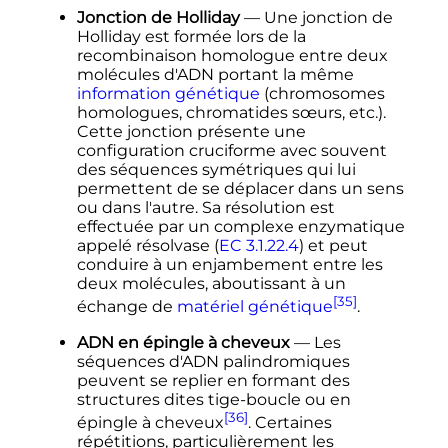
Jonction de Holliday
— Une jonction de
Holliday est formée lors de la
recombinaison homologue entre deux
molécules d'ADN portant la même
information génétique
(chromosomes
homologues, chromatides sœurs, etc.).
Cette jonction présente une
configuration cruciforme avec souvent
des séquences symétriques qui lui
permettent de se déplacer dans un sens
ou dans l'autre. Sa résolution est
effectuée par un complexe enzymatique
appelé résolvase (
EC
3.1.22.4
) et peut
conduire à un enjambement entre les
deux molécules, aboutissant à un
[35]
échange de
matériel génétique
.
ADN en épingle à cheveux
— Les
séquences d'ADN palindromiques
peuvent se replier en formant des
structures dites tige-boucle ou en
[36]
épingle à cheveux
. Certaines
répétitions, particulièrement les