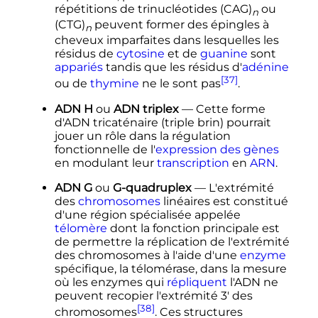
répétitions de trinucléotides
(CAG)
ou
n
(CTG)
peuvent former des épingles à
n
cheveux imparfaites dans lesquelles les
résidus de
cytosine
et de
guanine
sont
appariés
tandis que les résidus d'
adénine
[37]
ou de
thymine
ne le sont pas
.
ADN H
ou
ADN triplex
— Cette forme
d'ADN tricaténaire (triple brin) pourrait
jouer un rôle dans la régulation
fonctionnelle de l'
expression des gènes
en modulant leur
transcription
en
ARN
.
ADN G
ou
G-quadruplex
— L'extrémité
des
chromosomes
linéaires est constitué
d'une région spécialisée appelée
télomère
dont la fonction principale est
de permettre la réplication de l'extrémité
des chromosomes à l'aide d'une
enzyme
spécifique, la télomérase, dans la mesure
où les enzymes qui
répliquent
l'ADN ne
peuvent recopier l'extrémité 3' des
[38]
chromosomes
. Ces structures