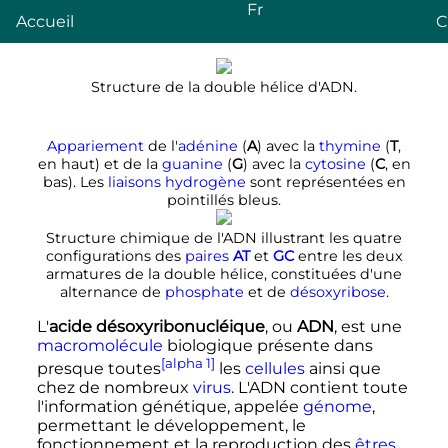
Fr
Accueil
C
Structure de la double hélice d'ADN.
Appariement
de l'
adénine
(
A
) avec la
thymine
(
T
,
en haut) et de la
guanine
(
G
) avec la
cytosine
(
C
, en
bas). Les
liaisons hydrogène
sont représentées en
pointillés bleus.
Structure chimique de l'ADN illustrant les quatre
configurations des
paires
A
T
et
G
C
entre les deux
armatures de la double hélice, constituées d'une
alternance de
phosphate
et de
désoxyribose
.
L'
acide désoxyribonucléique
, ou
ADN
, est une
macromolécule
biologique présente dans
[alpha 1]
presque toutes
les
cellules
ainsi que
chez de nombreux
virus
. L'ADN contient toute
l'information génétique, appelée
génome
,
permettant le développement, le
fonctionnement et la reproduction des
êtres