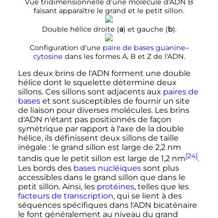
Vue tridimensionnelle d'une molécule d'ADN B
faisant apparaître le grand et le petit sillon.
Double hélice droite (
a
) et gauche (
b
).
Configuration d'une
paire de bases
guanine
–
cytosine
dans les formes A, B et Z de l'ADN.
Les deux brins de l'ADN forment une double
hélice dont le squelette détermine deux
sillons. Ces sillons sont adjacents aux
paires de
bases
et sont susceptibles de fournir un site
de liaison pour diverses molécules. Les brins
d'ADN n'étant pas positionnés de façon
symétrique par rapport à l'axe de la double
hélice, ils définissent deux sillons de taille
inégale
: le grand sillon est large de
2,2
nm
[24]
tandis que le petit sillon est large de
1,2
nm
.
Les bords des
bases nucléiques
sont plus
accessibles dans le grand sillon que dans le
petit sillon. Ainsi, les
protéines
, telles que les
facteurs de transcription
, qui se lient à des
séquences spécifiques dans l'ADN bicaténaire
le font généralement au niveau du grand