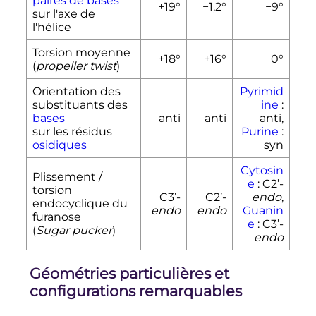
paires de bases
+19°
−1,2°
−9°
sur l'axe de
l'hélice
Torsion moyenne
+18°
+16°
0°
(
propeller twist
)
Orientation des
Pyrimid
substituants des
ine
:
bases
anti
anti
anti,
sur les résidus
Purine
:
osidiques
syn
Cytosin
Plissement /
e
: C2’-
torsion
C3’-
C2’-
endo
,
endocyclique du
endo
endo
Guanin
furanose
e
: C3’-
(
Sugar pucker
)
endo
Géométries particulières et
configurations remarquables