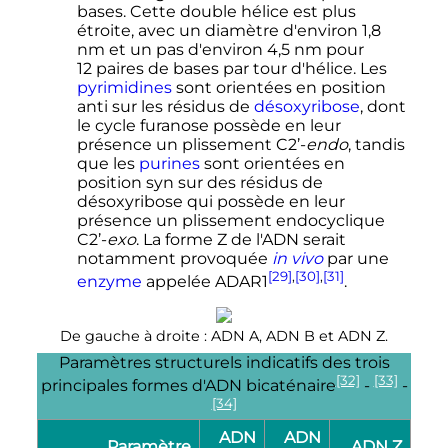
bases. Cette double hélice est plus
étroite, avec un diamètre d'environ
1,8
nm
et un pas d'environ
4,5
nm
pour
12 paires
de bases par tour d'hélice. Les
pyrimidines
sont orientées en position
anti sur les résidus de
désoxyribose
, dont
le cycle furanose possède en leur
présence un plissement
C2’-
endo
, tandis
que les
purines
sont orientées en
position syn sur des résidus de
désoxyribose qui possède en leur
présence un plissement endocyclique
C2’-
exo
. La forme Z de l'ADN serait
notamment provoquée
in vivo
par une
[29]
,
[30]
,
[31]
enzyme
appelée
ADAR1
.
De gauche à droite : ADN A, ADN B et ADN Z.
Paramètres structurels indicatifs des trois
[32]
[33]
principales formes d'ADN bicaténaire
-
-
[34]
ADN
ADN
Paramètre
ADN Z