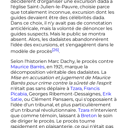
décidèrent d'organiser une excursion dada à
l'église Saint-Julien-le-Pauvre, choisie parce
que totalement inconnue, excursion dont les
guides devaient être des célébrités dada.
Dans ce choix, il n'y avait pas de connotation
anticléricale, mais la volonté de dénoncer les
guides suspects. Mais le public se montra
absent. Alors, les dadaïstes abandonnèrent
l'idée des excursions, et s'engagèrent dans le
[26]
modèle de procès
.
Selon l'historien Marc Dachy
, le procès contre
Maurice Barrès
, en 1921, marque la
décomposition véritable des dadaïstes. La
Mise en accusation et jugement de Maurice
Barrès pour crime contre la sûreté de l'esprit
n'était pas sans déplaire à
Tzara
,
Francis
Picabia
, Georges Ribemont-Dessaignes,
Erik
Satie
, ou Clément Pansaers, qui s'opposaient à
l'idée d'un tribunal, et plus particulièrement
d'un tribunal révolutionnaire.
Tzara
n'intervient
que comme témoin, laissant à
Breton
le soin
de diriger le procès. Le procès tourne
rapidement en plaisanterie, ce qui n'était pas