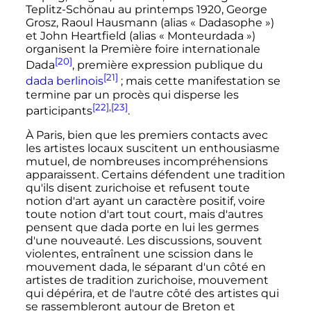
Teplitz-Schönau au printemps 1920, George
Grosz, Raoul Hausmann (alias «
Dadasophe
»)
et John Heartfield (alias «
Monteurdada
»)
organisent la Première foire internationale
[20]
Dada
, première expression publique du
[21]
dada berlinois
; mais cette manifestation se
termine par un procès qui disperse les
[22]
,
[23]
participants
.
À Paris, bien que les premiers contacts avec
les artistes locaux suscitent un enthousiasme
mutuel, de nombreuses incompréhensions
apparaissent. Certains défendent une tradition
qu'ils disent zurichoise et refusent toute
notion d'art ayant un caractère positif, voire
toute notion d'art tout court, mais d'autres
pensent que dada porte en lui les germes
d'une nouveauté. Les discussions, souvent
violentes, entraînent une scission dans le
mouvement dada, le séparant d'un côté en
artistes de tradition zurichoise, mouvement
qui dépérira, et de l'autre côté des artistes qui
se rassembleront autour de Breton et