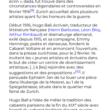
écrin
», dada, fut trouvé dans des
circonstances légendaires et controversées en
[9]
février 1916
. Zurich accueillait alors plusieurs
artistes ayant fui les horreurs de la guerre.
Début 1916, Hugo Ball, écrivain, traducteur de
littérature française (
Henri Barbusse
,
Léon Bloy
,
Arthur Rimbaud
) et dramaturge allemand,
exilé depuis 1915, et sa compagne, Emmy
Hennings, poète et danseuse, fondent le
Cabaret Voltaire et en annoncent l'ouverture,
dans la presse zurichoise, pour le 2 février. Ils
invitent les
« jeunes artistes et écrivains dans
le but de créer un centre de divertissement
artistique, […] à [les] rejoindre avec des
[10]
suggestions et des propositions »
. Il
persuade Ephraïm Jan de lui louer une pièce
dans l'Auberge de la Meierei, au 1 de la
Spiegelstrasse, située dans le quartier mal
famé de Zurich.
Hugo Ball a l'idée de mêler la tradition des
e
cabarets parisiens de la fin du
XIX
siècle
avec
l'esprit du cabaret berlinois d'avant-guerre,