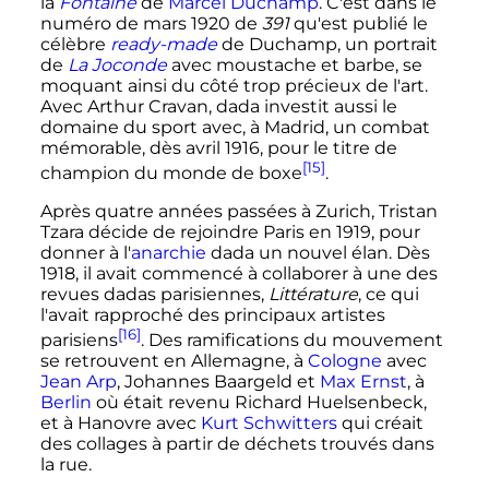
la
Fontaine
de
Marcel Duchamp
. C'est dans le
numéro de mars 1920 de
391
qu'est publié le
célèbre
ready-made
de Duchamp, un portrait
de
La Joconde
avec moustache et barbe, se
moquant ainsi du côté trop précieux de l'art.
Avec Arthur Cravan, dada investit aussi le
domaine du sport avec, à Madrid, un combat
mémorable, dès avril 1916, pour le titre de
[15]
champion du monde de boxe
.
Après quatre années passées à Zurich, Tristan
Tzara décide de rejoindre Paris en 1919, pour
donner à l'
anarchie
dada un nouvel élan. Dès
1918, il avait commencé à collaborer à une des
revues dadas parisiennes,
Littérature
, ce qui
l'avait rapproché des principaux artistes
[16]
parisiens
. Des ramifications du mouvement
se retrouvent en Allemagne, à
Cologne
avec
Jean Arp
, Johannes Baargeld et
Max Ernst
, à
Berlin
où était revenu Richard Huelsenbeck,
et à Hanovre avec
Kurt Schwitters
qui créait
des collages à partir de déchets trouvés dans
la rue.