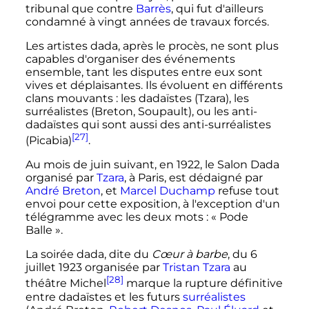
tribunal que contre
Barrès
, qui fut d'ailleurs
condamné à vingt années de travaux forcés.
Les artistes dada, après le procès, ne sont plus
capables d'organiser des événements
ensemble, tant les disputes entre eux sont
vives et déplaisantes. Ils évoluent en différents
clans mouvants
: les dadaïstes (Tzara), les
surréalistes (Breton, Soupault), ou les anti-
dadaïstes qui sont aussi des anti-surréalistes
[27]
(Picabia)
.
Au mois de juin suivant, en 1922, le Salon Dada
organisé par
Tzara
, à Paris, est dédaigné par
André Breton
, et
Marcel Duchamp
refuse tout
envoi pour cette exposition, à l'exception d'un
télégramme avec les deux mots
: «
Pode
Balle
».
La soirée dada, dite du
Cœur à barbe
, du 6
juillet 1923 organisée par
Tristan Tzara
au
[28]
théâtre Michel
marque la rupture définitive
entre dadaïstes et les futurs
surréalistes