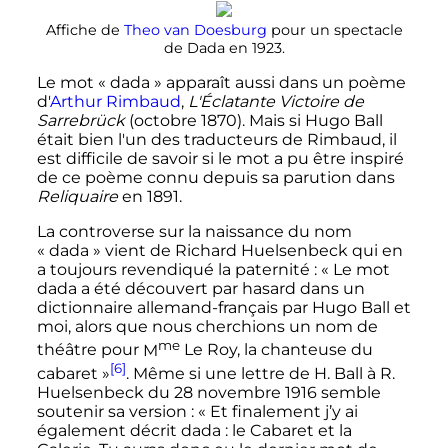
Affiche de
Theo van Doesburg
pour un spectacle
de Dada en 1923.
Le mot «
dada
» apparaît aussi dans un poème
d'
Arthur Rimbaud
,
L'Éclatante Victoire de
Sarrebrück
(octobre 1870). Mais si Hugo Ball
était bien l'un des traducteurs de Rimbaud, il
est difficile de savoir si le mot a pu être inspiré
de ce poème connu depuis sa parution dans
Reliquaire
en 1891.
La controverse sur la naissance du nom
«
dada
» vient de Richard Huelsenbeck qui en
a toujours revendiqué la paternité
:
« Le mot
dada a été découvert par hasard dans un
dictionnaire allemand-français par Hugo Ball et
moi, alors que nous cherchions un nom de
me
théâtre pour
M
Le Roy, la chanteuse du
[6]
cabaret »
. Même si une lettre de H. Ball à R.
Huelsenbeck du 28 novembre 1916 semble
soutenir sa version
:
« Et finalement j’y ai
également décrit dada : le Cabaret et la