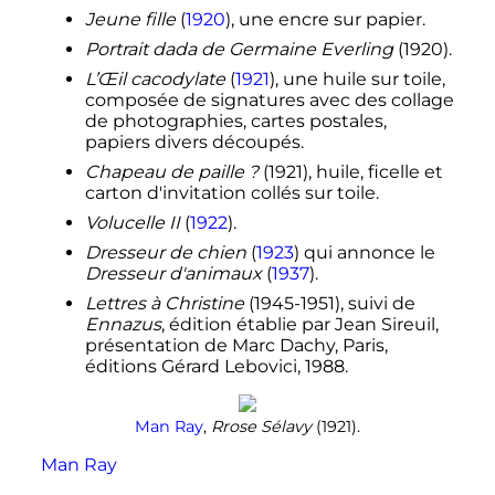
Jeune fille
(
1920
), une encre sur papier.
Portrait dada de Germaine Everling
(1920).
L’Œil cacodylate
(
1921
), une huile sur toile,
composée de signatures avec des collage
de photographies, cartes postales,
papiers divers découpés.
Chapeau de paille
?
(1921), huile, ficelle et
carton d'invitation collés sur toile.
Volucelle II
(
1922
).
Dresseur de chien
(
1923
) qui annonce le
Dresseur d'animaux
(
1937
).
Lettres à Christine
(1945-1951), suivi de
Ennazus
, édition établie par Jean Sireuil,
présentation de Marc Dachy, Paris,
éditions Gérard Lebovici, 1988.
Man Ray
,
Rrose Sélavy
(1921).
Man Ray