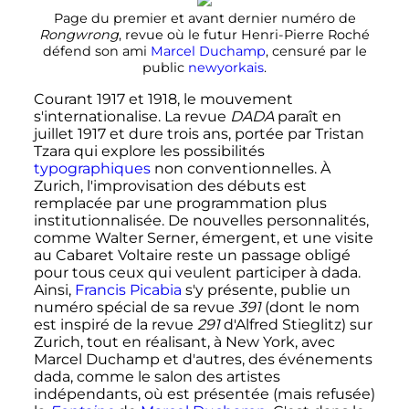
Page du premier et avant dernier numéro de
Rongwrong
, revue où le futur Henri-Pierre Roché
défend son ami
Marcel Duchamp
, censuré par le
public
newyorkais
.
Courant 1917 et 1918, le mouvement
s'internationalise. La revue
DADA
paraît en
juillet 1917 et dure trois ans, portée par Tristan
Tzara qui explore les possibilités
typographiques
non conventionnelles. À
Zurich, l'improvisation des débuts est
remplacée par une programmation plus
institutionnalisée. De nouvelles personnalités,
comme Walter Serner, émergent, et une visite
au Cabaret Voltaire reste un passage obligé
pour tous ceux qui veulent participer à dada.
Ainsi,
Francis Picabia
s'y présente, publie un
numéro spécial de sa revue
391
(dont le nom
est inspiré de la revue
291
d'Alfred Stieglitz) sur
Zurich, tout en réalisant, à New York, avec
Marcel Duchamp et d'autres, des événements
dada, comme le salon des artistes
indépendants, où est présentée (mais refusée)