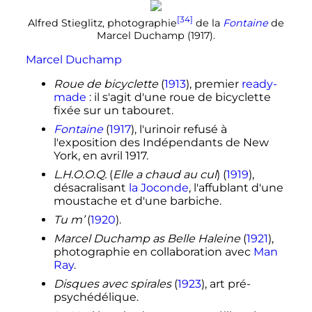
[34]
Alfred Stieglitz, photographie
de la
Fontaine
de
Marcel Duchamp (1917).
Marcel Duchamp
Roue de bicyclette
(
1913
), premier
ready-
made
: il s'agit d'une roue de bicyclette
fixée sur un tabouret.
Fontaine
(
1917
), l'urinoir refusé à
l'exposition des Indépendants de New
York, en avril 1917.
L.H.O.O.Q.
(
Elle a chaud au cul
) (
1919
),
désacralisant
la Joconde
, l'affublant d'une
moustache et d'une barbiche.
Tu m’
(
1920
).
Marcel Duchamp as Belle Haleine
(
1921
),
photographie en collaboration avec
Man
Ray
.
Disques avec spirales
(
1923
), art pré-
psychédélique.