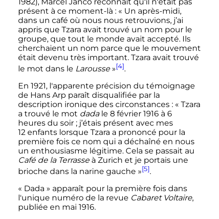
1982), Marcel Janco reconnaît qu'il n'était pas
présent à ce moment-là
:
« Un après-midi,
dans un café où nous nous retrouvions, j’ai
appris que Tzara avait trouvé un nom pour le
groupe, que tout le monde avait accepté. Ils
cherchaient un nom parce que le mouvement
était devenu très important. Tzara avait trouvé
[4]
le mot dans le
Larousse
»
.
En 1921, l'apparente précision du témoignage
de Hans Arp paraît disqualifiée par la
description ironique des circonstances
:
« Tzara
a trouvé le mot
dada
le 8 février 1916 à 6
heures du soir ; j’étais présent avec mes
12 enfants lorsque Tzara a prononcé pour la
première fois ce nom qui a déchaîné en nous
un enthousiasme légitime. Cela se passait au
Café de la Terrasse
à Zurich et je portais une
[5]
brioche dans la narine gauche »
.
«
Dada
» apparaît pour la première fois dans
l'unique numéro de la revue
Cabaret Voltaire
,
publiée en mai 1916.