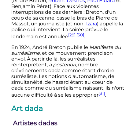
(André Breton,
Robert Desnos
,
Paul Éluard
et
Benjamin Péret). Face aux violentes
interruptions de ces derniers
: Breton, d'un
coup de sa canne, casse le bras de Pierre de
Massot, un journaliste (et non
Tzara
) appelle la
police qui intervient. La soirée prévue le
[29]
,
[30]
lendemain est annulée
.
En 1924, André Breton publie le
Manifeste du
surréalisme
, et ce mouvement prend son
envol. À partir de là, les surréalistes
réinterprètent,
a posteriori
, nombre
d'événements dada comme étant d'ordre
surréaliste. Les notions d'automatisme, de
simultanéité, de hasard étant au cœur de
dada comme du surréalisme naissant, ils n'ont
[31]
aucune difficulté à se les approprier
.
Art dada
Artistes dadas