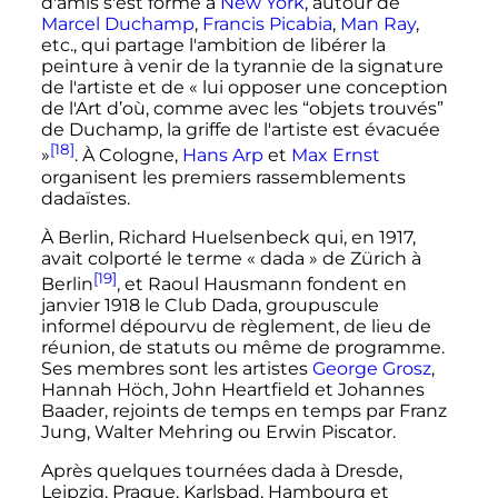
d'amis s'est formé à
New York
, autour de
Marcel Duchamp
,
Francis Picabia
,
Man Ray
,
etc., qui partage l'ambition de libérer la
peinture à venir de la tyrannie de la signature
de l'artiste et de
« lui opposer une conception
de l'Art d’où, comme avec les “objets trouvés”
de Duchamp, la griffe de l'artiste est évacuée
[18]
»
. À Cologne,
Hans Arp
et
Max Ernst
organisent les premiers rassemblements
dadaïstes.
À Berlin, Richard Huelsenbeck qui, en 1917,
avait colporté le terme «
dada
» de Zürich à
[19]
Berlin
, et Raoul Hausmann fondent en
janvier 1918 le Club Dada, groupuscule
informel dépourvu de règlement, de lieu de
réunion, de statuts ou même de programme.
Ses membres sont les artistes
George Grosz
,
Hannah Höch, John Heartfield et Johannes
Baader, rejoints de temps en temps par Franz
Jung, Walter Mehring ou Erwin Piscator.
Après quelques tournées dada à Dresde,
Leipzig, Prague, Karlsbad, Hambourg et