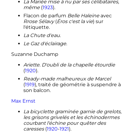
La Mariée mise à nu par ses célibataires,
même
(
1923
).
Flacon de parfum
Belle Haleine
avec
Rrose Sélavy
(
Éros c'est la vie
) sur
l'étiquette.
La Chute d'eau
.
Le Gaz d'éclairage
.
Suzanne Duchamp
Ariette. D'oubli de la chapelle étourdie
(
1920
).
Ready-made malheureux de Marcel
(
1919
), traité de géométrie à suspendre à
son balcon.
Max Ernst
La bicyclette graminée garnie de grelots,
les grisons grivelés et les échinodermes
courbant l'échine pour quêter des
caresses
(
1920
-
1921
).