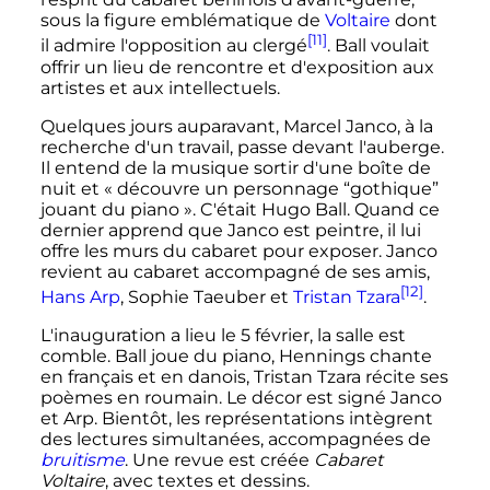
sous la figure emblématique de
Voltaire
dont
[11]
il admire l'opposition au clergé
. Ball voulait
offrir un lieu de rencontre et d'exposition aux
artistes et aux intellectuels.
Quelques jours auparavant, Marcel Janco, à la
recherche d'un travail, passe devant l'auberge.
Il entend de la musique sortir d'une boîte de
nuit et
« découvre un personnage “gothique”
jouant du piano »
. C'était Hugo Ball. Quand ce
dernier apprend que Janco est peintre, il lui
offre les murs du cabaret pour exposer. Janco
revient au cabaret accompagné de ses amis,
[12]
Hans Arp
, Sophie Taeuber et
Tristan Tzara
.
L'inauguration a lieu le 5 février, la salle est
comble. Ball joue du piano, Hennings chante
en français et en danois, Tristan Tzara récite ses
poèmes en roumain. Le décor est signé Janco
et Arp. Bientôt, les représentations intègrent
des lectures simultanées, accompagnées de
bruitisme
. Une revue est créée
Cabaret
Voltaire
, avec textes et dessins.