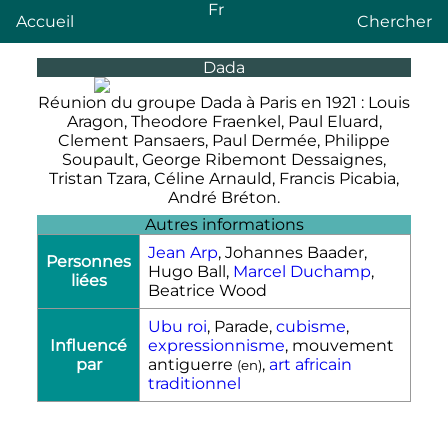
Fr
Accueil
Chercher
Dada
Réunion du groupe Dada à Paris en 1921 : Louis
Aragon, Theodore Fraenkel, Paul Eluard,
Clement Pansaers, Paul Dermée, Philippe
Soupault, George Ribemont Dessaignes,
Tristan Tzara, Céline Arnauld, Francis Picabia,
André Bréton.
Autres informations
Jean Arp
, Johannes Baader,
Personnes
Hugo Ball,
Marcel Duchamp
,
liées
Beatrice Wood
Ubu roi
, Parade,
cubisme
,
Influencé
expressionnisme
, mouvement
par
antiguerre
,
art africain
(
en
)
traditionnel