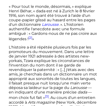
«
Pour tout le monde, désormais,
» explique
Henri Béhar, «
dada est né à Zurich le 8 février
1916, son nom ayant été trouvé à l'aide d'un
coupe-papier glissé au hasard entre les pages
d'un dictionnaire
Larousse
.
». L'historien
authentifie l'anecdote avec une formule
ambiguë
: «
Gardons-nous de ne pas croire aux
[2]
légendes
!
»
L'histoire a été répétée plusieurs fois par les
promoteurs du mouvement. Dans une lettre
de janvier 1921 adressée à des artistes new-
yorkais, Tzara explique les circonstances de
l'invention du nom dont il se garde de
revendiquer la paternité
:
« […] j'étais avec des
amis, je cherchais dans un dictionnaire un mot
approprié aux sonorités de toutes les langues,
il faisait presque nuit lorsqu'une main verte
déposa sa laideur sur la page du
Larousse
—
en indiquant d'une manière précise
dada
—
[3]
mon choix fut fait »
. Au cours d'un entretien
accordé à
Arts magazine
(New York, décembre