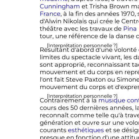
Cunningham
et Trisha Brown mai
France
, à la fin des années 1970
d'Alwin Nikolais qui crée le Cen
théâtre avec les travaux de
Pina
tour, une référence de la danse
[Interprétation personnelle ?]
Résultant d'abord d'une volonté
limites du spectacle vivant, les
sont approprié, reconnaissant t
mouvement et du corps en représ
l'ont fait Steve Paxton ou Simon
mouvement du corps et d'expres
[Interprétation personnelle ?]
Contrairement à la
musique con
cours des
50 dernières années
, 
reconnaît comme telle qu'à traver
génération et ouvre sur une volo
courants
esthétiques
et se désign
presque en fonction d'une attit