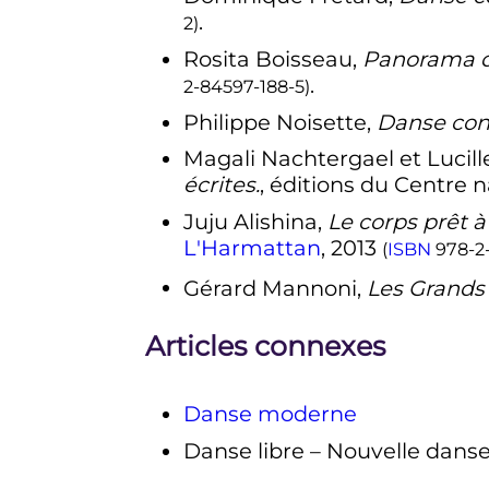
.
2
)
Rosita Boisseau,
Panorama d
.
2-84597-188-5
)
Philippe Noisette,
Danse con
Magali Nachtergael et Lucill
écrites.
, éditions du Centre n
Juju Alishina,
Le corps prêt à
L'Harmattan
, 2013
(
ISBN
978-2
Gérard Mannoni,
Les Grands
Articles connexes
Danse moderne
Danse libre – Nouvelle dans