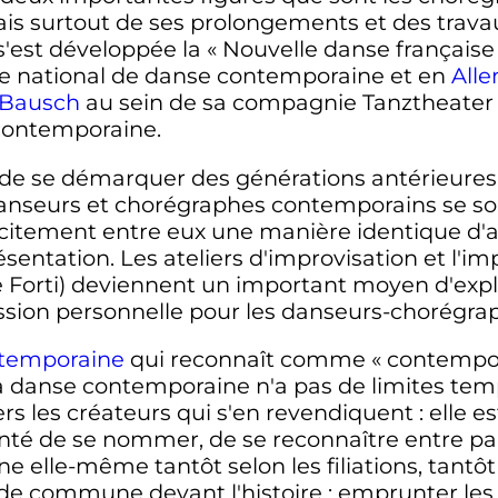
s surtout de ses prolongements et des travaux
, s'est développée la « Nouvelle danse françai
tre national de danse contemporaine et en
All
 Bausch
au sein de sa compagnie Tanztheater 
 contemporaine.
 de se démarquer des générations antérieures,
 danseurs et chorégraphes contemporains se s
acitement entre eux une manière identique d'
entation. Les ateliers d'improvisation et l'i
e Forti) deviennent un important moyen d'expl
sion personnelle pour les danseurs-chorégra
temporaine
qui reconnaît comme « contempora
la danse contemporaine n'a pas de limites temp
s les créateurs qui s'en revendiquent : elle es
nté de se nommer, de se reconnaître entre pair
e elle-même tantôt selon les filiations, tantôt
ude commune devant l'histoire : emprunter les