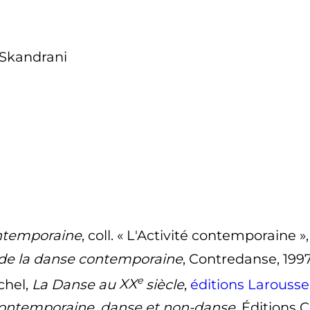
 Skandrani
ntemporaine
, coll. «
L'Activité contemporaine
»
de la danse contemporaine
, Contredanse, 199
e
chel,
La Danse au
XX
siècle
,
éditions Larousse
ontemporaine, danse et non-danse
, Éditions 