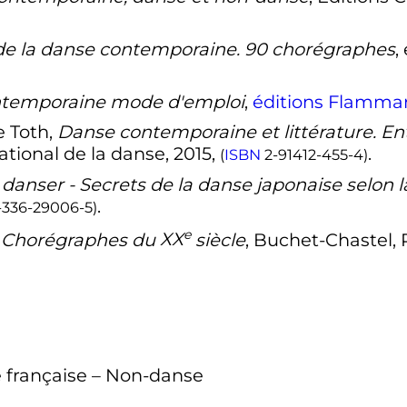
e la danse contemporaine. 90 chorégraphes
,
temporaine mode d'emploi
,
éditions Flamma
e Toth,
Danse contemporaine et littérature. En
ational de la danse, 2015,
.
(
ISBN
2-91412-455-4
)
 danser - Secrets de la danse japonaise selon 
.
-336-29006-5
)
e
 Chorégraphes du
XX
siècle
, Buchet-Chastel, P
e française – Non-danse