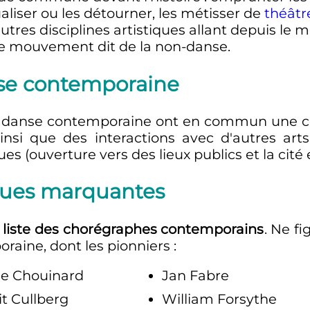
aliser ou les détourner, les métisser de
théâtr
utres disciplines artistiques allant depuis le m
 le mouvement dit de la non-danse.
nse contemporaine
la danse contemporaine ont en commun une cer
si que des interactions avec d'autres arts
ues (ouverture vers des lieux publics et la cité 
iques marquantes
a
liste des chorégraphes contemporains
. Ne fi
aine, dont les pionniers
:
ie Chouinard
Jan Fabre
it Cullberg
William Forsythe