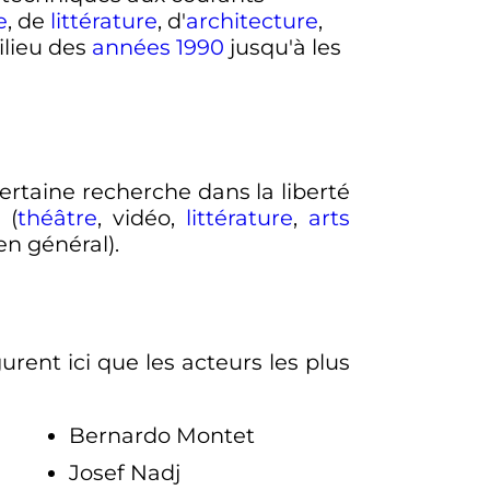
e
, de
littérature
, d'
architecture
,
ilieu des
années 1990
jusqu'à les
taine recherche dans la liberté
 (
théâtre
, vidéo,
littérature
,
arts
en général).
gurent ici que les acteurs les plus
Bernardo Montet
Josef Nadj