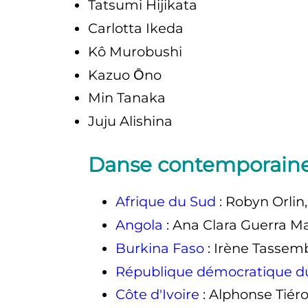
Tatsumi Hijikata
Carlotta Ikeda
Kô Murobushi
Kazuo Ōno
Min Tanaka
Juju Alishina
Danse contemporaine
Afrique du Sud
: Robyn Orlin
Angola
: Ana Clara Guerra M
Burkina Faso
: Irène Tassem
République démocratique d
Côte d'Ivoire
: Alphonse Tiér