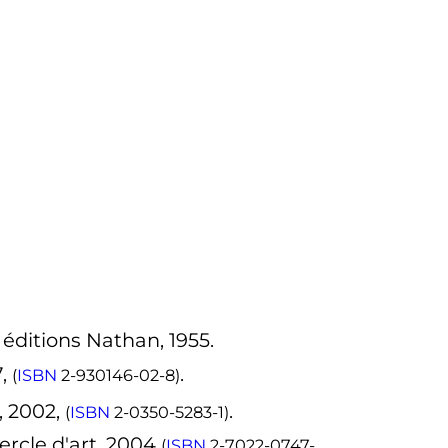
, éditions Nathan, 1955.
7,
.
(
ISBN
2-930146-02-8
)
, 2002,
.
(
ISBN
2-0350-5283-1
)
Cercle d'art, 2004
(
ISBN
2-7022-0747-