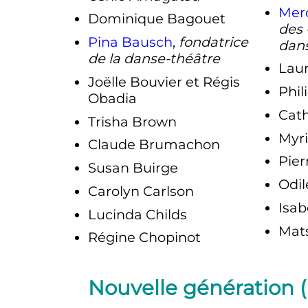
Mer
Dominique Bagouet
des 
Pina Bausch
,
fondatrice
dan
de la danse-théâtre
Lau
Joëlle Bouvier et Régis
Phil
Obadia
Cath
Trisha Brown
Myr
Claude Brumachon
Pier
Susan Buirge
Odi
Carolyn Carlson
Isab
Lucinda Childs
Mat
Régine Chopinot
Nouvelle génération 