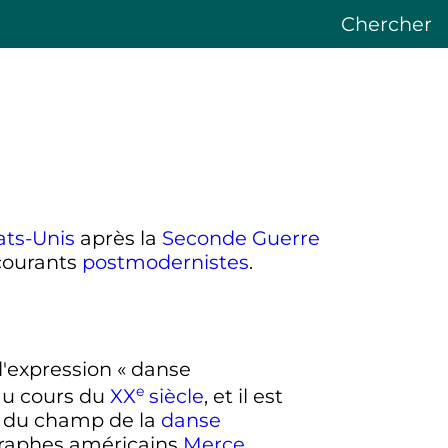
Chercher
ats-Unis
après la
Seconde Guerre
 courants
postmodernistes
.
 l'expression « danse
e
au cours du
XX
siècle
, et il est
t du champ de la
danse
égraphes américains
Merce