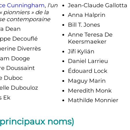
ce Cunningham
,
l'un
Jean-Claude Gallotta
« pionniers » de la
Anna Halprin
se contemporaine
Bill T. Jones
ra Dean
Anne Teresa De
ippe Decouflé
Keersmaeker
erine Diverrès
Jiří Kylián
iam Dooge
Daniel Larrieu
re Doussaint
Édouard Lock
le Duboc
Maguy Marin
elle Dubouloz
Meredith Monk
s Ek
Mathilde Monnier
(principaux noms)