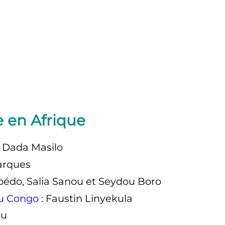
 en Afrique
, Dada Masilo
arques
bédo, Salia Sanou et Seydou Boro
u Congo
: Faustin Linyekula
ou