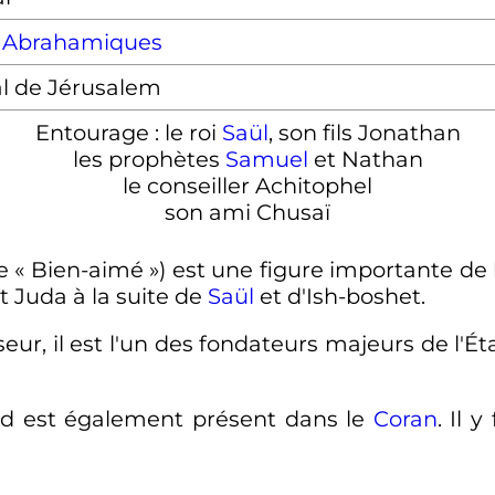
,
Abrahamiques
al de Jérusalem
Entourage : le roi
Saül
, son fils Jonathan
les prophètes
Samuel
et Nathan
le conseiller Achitophel
son ami Chusaï
fie
« Bien-aimé »
) est une figure importante de
t Juda à la suite de
Saül
et d'Ish-boshet.
seur, il est l'un des fondateurs majeurs de l'État
id est également présent dans le
Coran
. Il 