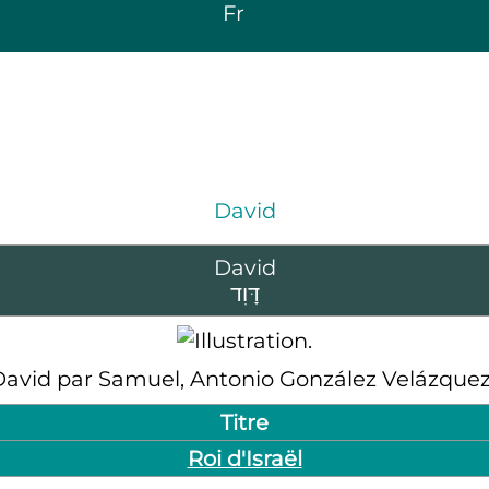
Fr
David
David
דָּוִד
David par Samuel, Antonio González Velázque
Titre
Roi d'Israël