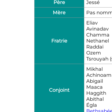
Père
Jessé
Mère
Pas nomm
Eliav
Avinadav
Chamma
Fratrie
Nethanel
Raddaï
Ozem
Tsrouyah 
Mikhal
Achinoam
Abigaïl
Maaca
Conjoint
Haggith
Abithal
Égla
Bethsabé