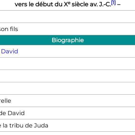
[1]
e
vers le début du
X
siècle
av. J.-C.
–
son fils
Biographie
 David
elle
de David
e la tribu de Juda