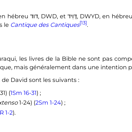
 en hébreu
דוד
, DWD, et
דָּוִיד
, DWYD, en hébreu 
[13]
s le
Cantique des Cantiques
.
raqui, les livres de la Bible ne sont pas compo
tifique, mais généralement dans une intention 
t de David sont les suivants
:
1) (
1Sm 16-31
)
;
xtenso
1-24) (
2Sm 1-24
)
;
1R 1-2
).