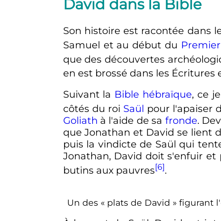
David dans la Bible
Son histoire est racontée dans l
Samuel et au début du
Premier
que des découvertes archéologi
en est brossé dans les Écritures
Suivant la
Bible hébraïque
, ce j
côtés du roi
Saül
pour l'apaiser 
Goliath
à l'aide de sa
fronde
. Dev
que Jonathan et David se lient d
puis la vindicte de Saül qui ten
Jonathan, David doit s'enfuir et
[6]
butins aux pauvres
.
Un des «
plats de David
» figurant 