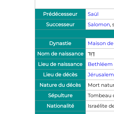
Prédécesseur
Saül
Successeur
Salomon
, 
Dynastie
Maison de
Nom de naissance
דָּוִד
Lieu de naissance
Bethléem
Lieu de décès
Jérusalem
Nature du décès
Mort natur
Sépulture
Tombeau 
Nationalité
Israélite d