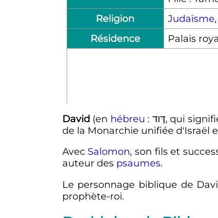
Religion
Judaïsme
Résidence
Palais roy
David
(en
hébreu
: דָּוד, qui signi
de la Monarchie unifiée d'Israël e
Avec
Salomon
, son fils et succes
auteur des
psaumes
.
Le personnage biblique de Dav
prophète-roi.