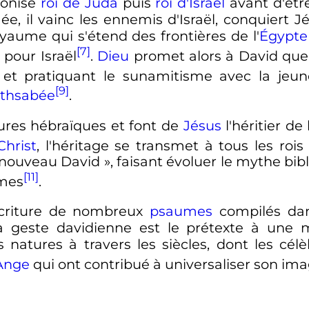
ronisé
roi de Juda
puis
roi d'Israël
avant d'êt
 il vainc les ennemis d'Israël, conquiert Jér
yaume qui s'étend des frontières de l'
Égypte
[7]
 pour Israël
.
Dieu
promet alors à David que 
le et pratiquant le sunamitisme avec la jeu
[9]
thsabée
.
ures hébraïques et font de
Jésus
l'héritier d
Christ
, l'héritage se transmet à tous les rois
nouveau David
», faisant évoluer le mythe bib
[11]
umes
.
'écriture de nombreux
psaumes
compilés da
La geste davidienne est le prétexte à une 
s natures à travers les siècles, dont les cé
Ange
qui ont contribué à universaliser son im