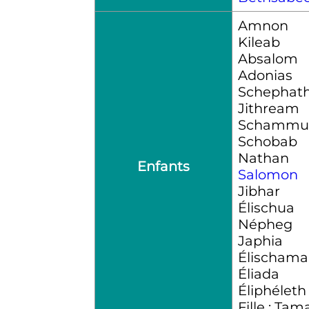
Amnon
Kileab
Absalom
Adonias
Schephath
Jithream
Schammu
Schobab
Nathan
Enfants
Salomon
Jibhar
Élischua
Népheg
Japhia
Élischama
Éliada
Éliphéleth
Fille : Tam