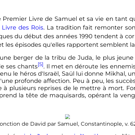
e Premier Livre de Samuel et sa vie en tant 
 Livre des Rois
. La tradition fait remonter s
ques du début des années 1990 tendent à cor
 et les épisodes qu'elles rapportent semblent 
eune berger de la tribu de Juda, le plus jeune
[5]
de ses chants
. Il met en déroute les ennemi
enu le héros d'Israël, Saül lui donne Mikhal, u
'une profonde affection. Peu à peu, les succè
te à plusieurs reprises de le mettre à mort. 
 prend la tête de maquisards, opérant la veng
l'onction de David par Samuel, Constantinople, v. 