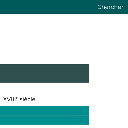
Chercher
e
z,
XVIII
siècle