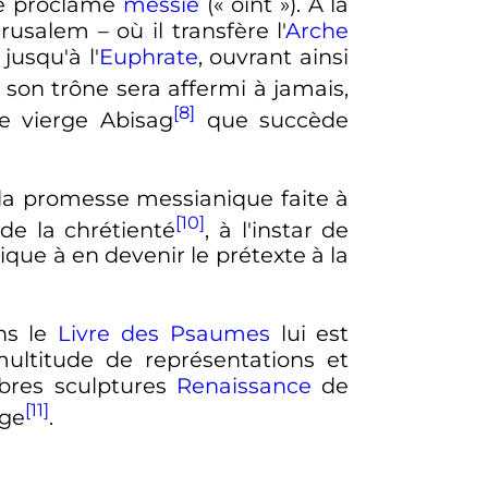
re proclamé
messie
(«
oint
»). À la
usalem – où il transfère l'
Arche
jusqu'à l'
Euphrate
, ouvrant ainsi
son trône sera affermi à jamais,
[8]
ne vierge Abisag
que succède
e la promesse messianique faite à
[10]
 de la chrétienté
, à l'instar de
lique à en devenir le prétexte à la
ns le
Livre des Psaumes
lui est
multitude de représentations et
lèbres sculptures
Renaissance
de
[11]
age
.