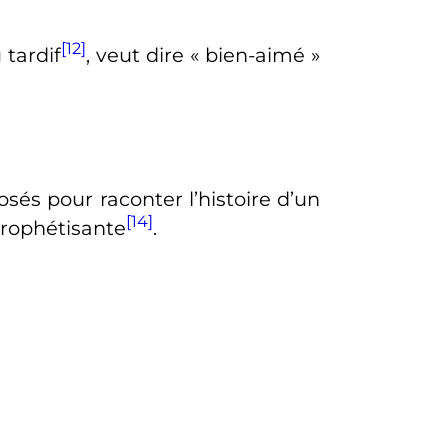
[12]
tardif
, veut dire «
bien-aimé
»
sés pour raconter l’histoire d’un
[14]
prophétisante
.