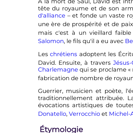
À la mort de Saül, David est int
tête du royaume et de son armée,
d'alliance
– et fonde un vaste ro
une ère de prospérité et de paix
mais c'est à un vieillard faib
Salomon
, le fils qu'il a eu avec
Be
Les
chrétiens
adoptent les Écrit
David. Ensuite, à travers
Jésus-
Charlemagne
qui se proclame «
fabrication de nombre de roya
Guerrier, musicien et poète, l
traditionnellement attribuée. 
évocations artistiques de toute
Donatello
,
Verrocchio
et
Michel-
Étymologie