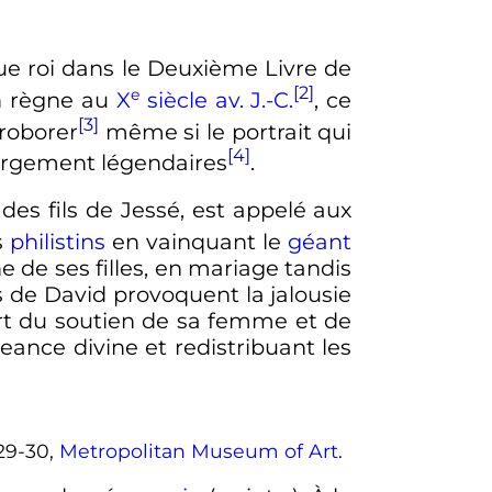
que roi dans le Deuxième Livre de
[2]
e
on règne au
X
siècle
av. J.-C.
, ce
[3]
roborer
même si le portrait qui
[4]
largement légendaires
.
 des fils de Jessé, est appelé aux
s
philistins
en vainquant le
géant
ne de ses filles, en mariage tandis
s de David provoquent la jalousie
Fort du soutien de sa femme et de
eance divine et redistribuant les
629-30,
Metropolitan Museum of Art
.