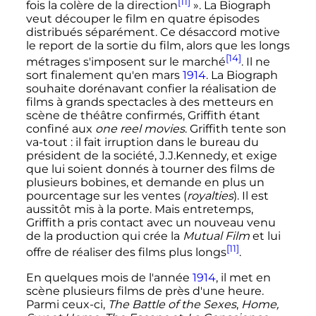
[11]
fois la colère de la direction
»
. La Biograph
veut découper le film en quatre épisodes
distribués séparément. Ce désaccord motive
le report de la sortie du film, alors que les longs
[14]
métrages s'imposent sur le marché
. Il ne
sort finalement qu'en mars
1914
. La Biograph
souhaite dorénavant confier la réalisation de
films à grands spectacles à des metteurs en
scène de théâtre confirmés, Griffith étant
confiné aux
one reel movies
. Griffith tente son
va-tout
: il fait irruption dans le bureau du
président de la société, J.J.Kennedy, et exige
que lui soient donnés à tourner des films de
plusieurs bobines, et demande en plus un
pourcentage sur les ventes (
royalties
). Il est
aussitôt mis à la porte. Mais entretemps,
Griffith a pris contact avec un nouveau venu
de la production qui crée la
Mutual Film
et lui
[11]
offre de réaliser des films plus longs
.
En quelques mois de l'année
1914
, il met en
scène plusieurs films de près d'une heure.
Parmi ceux-ci,
The Battle of the Sexes
,
Home,