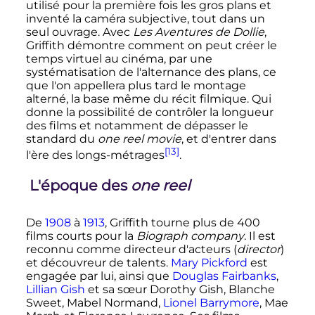
utilisé pour la première fois les gros plans et
inventé la caméra subjective, tout dans un
seul ouvrage. Avec
Les Aventures de Dollie
,
Griffith démontre comment on peut créer le
temps virtuel au cinéma, par une
systématisation de l'alternance des plans, ce
que l'on appellera plus tard le montage
alterné, la base même du récit filmique. Qui
donne la possibilité de contrôler la longueur
des films et notamment de dépasser le
standard du
one reel movie
, et d'entrer dans
[13]
l'ère des longs-métrages
.
L'époque des
one reel
De
1908
à
1913
, Griffith tourne plus de 400
films courts pour la
Biograph company
. Il est
reconnu comme directeur d'acteurs (
director
)
et découvreur de talents.
Mary Pickford
est
engagée par lui, ainsi que
Douglas Fairbanks
,
Lillian Gish
et sa sœur Dorothy Gish, Blanche
Sweet, Mabel Normand,
Lionel Barrymore
, Mae