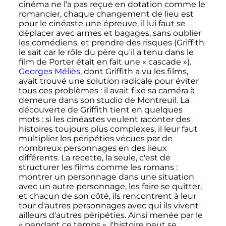
cinéma ne l'a pas reçue en dotation comme le
romancier, chaque changement de lieu est
pour le cinéaste une épreuve, il lui faut se
déplacer avec armes et bagages, sans oublier
les comédiens, et prendre des risques (Griffith
le sait car le rôle du père qu'il a tenu dans le
film de Porter était en fait une «
cascade
»).
Georges Méliès
, dont Griffith a vu les films,
avait trouvé une solution radicale pour éviter
tous ces problèmes
: il avait fixé sa caméra à
demeure dans son studio de Montreuil. La
découverte de Griffith tient en quelques
mots
: si les cinéastes veulent raconter des
histoires toujours plus complexes, il leur faut
multiplier les péripéties vécues par de
nombreux personnages en des lieux
différents. La recette, la seule, c'est de
structurer les films comme les romans
:
montrer un personnage dans une situation
avec un autre personnage, les faire se quitter,
et chacun de son côté, ils rencontrent à leur
tour d'autres personnages avec qui ils vivent
ailleurs d'autres péripéties. Ainsi menée par le
«
pendant ce temps
», l'histoire peut se