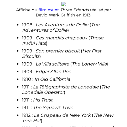
Affiche du
film muet
Three Friends
réalisé par
David Wark Griffith en 1913.
1908
:
Les Aventures de Dollie
(
The
Adventures of Dollie
)
1909
:
Ces maudits chapeaux
(
Those
Awful Hats
)
1909
:
Son premier biscuit
(
Her First
Biscuits
)
1909
:
La Villa solitaire
(
The Lonely Villa
)
1909
:
Edgar Allan Poe
1910
:
In Old California
1911
:
La Télégraphiste de Lonedale
(
The
Lonedale Operator
)
1911
:
His Trust
1911
:
The Squaw's Love
1912
:
Le Chapeau de New York
(
The New
York Hat
)