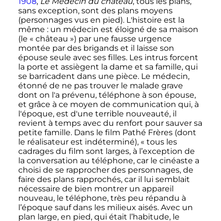
1908
,
Le Médecin du château
, tous les plans,
sans exception, sont des plans moyens
(personnages vus en pied). L'histoire est la
même
: un médecin est éloigné de sa maison
(le «
château
») par une fausse urgence
montée par des brigands et il laisse son
épouse seule avec ses filles. Les intrus forcent
la porte et assiègent la dame et sa famille, qui
se barricadent dans une pièce. Le médecin,
étonné de ne pas trouver le malade grave
dont on l'a prévenu, téléphone à son épouse,
et grâce à ce moyen de communication qui, à
l'époque, est d'une terrible nouveauté, il
revient à temps avec du renfort pour sauver sa
petite famille. Dans le film Pathé Frères (dont
le réalisateur est indéterminé),
« tous les
cadrages du film sont larges, à l’exception de
la conversation au téléphone, car le cinéaste a
choisi de se rapprocher des personnages, de
faire des plans rapprochés, car il lui semblait
nécessaire de bien montrer un appareil
nouveau, le téléphone, très peu répandu à
l’époque sauf dans les milieux aisés. Avec un
plan large, en pied, qui était l’habitude, le