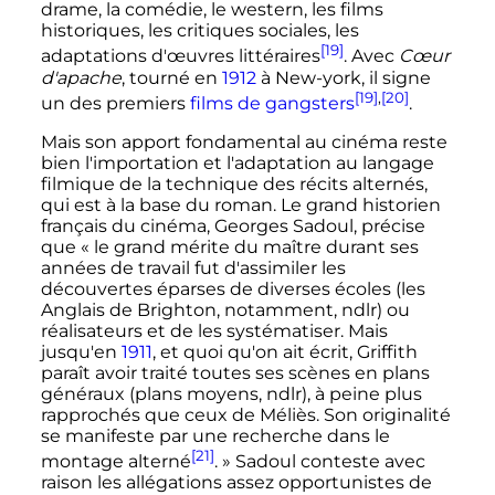
drame, la comédie, le western, les films
historiques, les critiques sociales, les
[19]
adaptations d'œuvres littéraires
. Avec
Cœur
d'apache
, tourné en
1912
à New-york, il signe
[19]
,
[20]
un des premiers
films de gangsters
.
Mais son apport fondamental au cinéma reste
bien l'importation et l'adaptation au langage
filmique de la technique des récits alternés,
qui est à la base du roman. Le grand historien
français du cinéma, Georges Sadoul, précise
que
« le grand mérite du maître durant ses
années de travail fut d'assimiler les
découvertes éparses de diverses écoles (les
Anglais de Brighton, notamment, ndlr) ou
réalisateurs et de les systématiser. Mais
jusqu'en
1911
, et quoi qu'on ait écrit, Griffith
paraît avoir traité toutes ses scènes en plans
généraux (plans moyens, ndlr), à peine plus
rapprochés que ceux de Méliès. Son originalité
se manifeste par une recherche dans le
[21]
montage alterné
. »
Sadoul conteste avec
raison les allégations assez opportunistes de