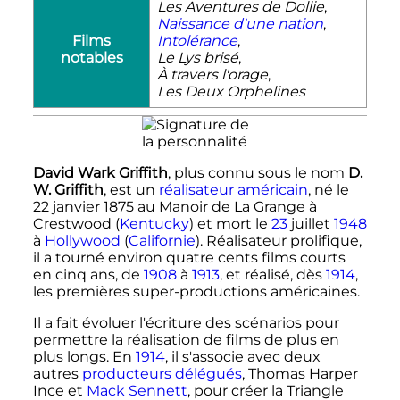
Les Aventures de Dollie
,
Naissance d'une nation
,
Films
Intolérance
,
notables
Le Lys brisé
,
À travers l'orage
,
Les Deux Orphelines
David Wark Griffith
, plus connu sous le nom
D.
W. Griffith
, est un
réalisateur
américain
, né le
22 janvier 1875
au Manoir de La Grange à
Crestwood (
Kentucky
) et mort le
23
juillet
1948
à
Hollywood
(
Californie
). Réalisateur prolifique,
il a tourné environ quatre cents films courts
en cinq ans, de
1908
à
1913
, et réalisé, dès
1914
,
les premières super-productions américaines.
Il a fait évoluer l'écriture des scénarios pour
permettre la réalisation de films de plus en
plus longs. En
1914
, il s'associe avec deux
autres
producteurs délégués
, Thomas Harper
Ince et
Mack Sennett
, pour créer la Triangle