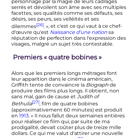
personnage par la magie de leurs cadrages
serrés et dévoilent son âme avec ses multiples
facettes, ses qualités comme ses défauts, ses
désirs, ses peurs, ses velléités et ses
[26]
dilemmes
. »
, et c'est ce qui vaut à ce chef-
d'œuvre qu'est
Naissance d'une nation
sa
réputation de perfection dans l'expression des
visages, malgré un sujet très contestable.
Premiers «
quatre bobines
»
Alors que les premiers longs métrages font
leur apparition dans le cinéma américain,
Griffith tente de convaincre la
Biograph
de
produire des films plus longs. Il obtient, non
sans mal, gain de cause et
Judith of
[27]
Bethulia
, film de quatre bobines
(approximativement 60 minutes) est produit
en
1913
.
« Il nous fallut deux semaines entières
pour réaliser ce film qui, par suite de ma
prodigalité, devait coûter plus de treize mille
dollars. Ce qui me valut d'attirer une nouvelle