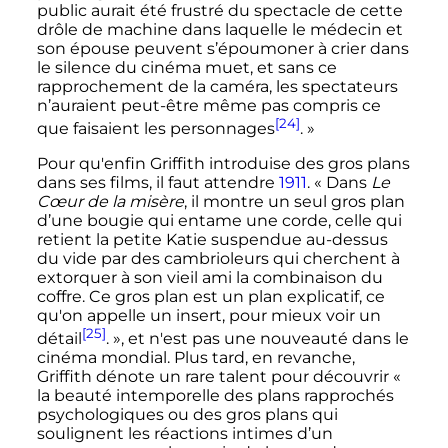
public aurait été frustré du spectacle de cette
drôle de machine dans laquelle le médecin et
son épouse peuvent s’époumoner à crier dans
le silence du cinéma muet, et sans ce
rapprochement de la caméra, les spectateurs
n’auraient peut-être même pas compris ce
[24]
que faisaient les personnages
. »
Pour qu'enfin Griffith introduise des gros plans
dans ses films, il faut attendre
1911
.
« Dans
Le
Cœur de la misère
, il montre un seul gros plan
d’une bougie qui entame une corde, celle qui
retient la petite Katie suspendue au-dessus
du vide par des cambrioleurs qui cherchent à
extorquer à son vieil ami la combinaison du
coffre. Ce gros plan est un plan explicatif, ce
qu'on appelle un insert, pour mieux voir un
[25]
détail
. »
, et n'est pas une nouveauté dans le
cinéma mondial. Plus tard, en revanche,
Griffith dénote un rare talent pour découvrir
«
la beauté intemporelle des plans rapprochés
psychologiques ou des gros plans qui
soulignent les réactions intimes d’un