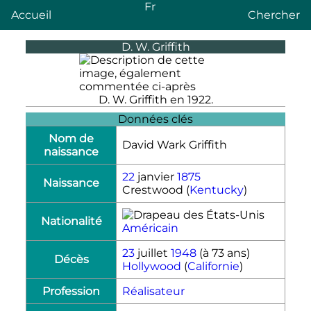
Fr
Accueil
Chercher
D. W. Griffith
D. W. Griffith en 1922.
Données clés
Nom de
David Wark Griffith
naissance
22
janvier
1875
Naissance
Crestwood (
Kentucky
)
Nationalité
Américain
23
juillet
1948
(à 73 ans)
Décès
Hollywood
(
Californie
)
Profession
Réalisateur