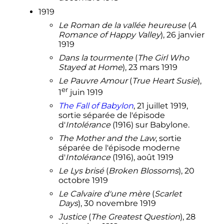
1919
Le Roman de la vallée heureuse
(
A
Romance of Happy Valley
), 26 janvier
1919
Dans la tourmente
(
The Girl Who
Stayed at Home
), 23 mars 1919
Le Pauvre Amour
(
True Heart Susie
),
er
1
juin 1919
The Fall of Babylon
,
21 juillet 1919
,
sortie séparée de l'épisode
d'
Intolérance
(1916) sur Babylone.
The Mother and the Law
, sortie
séparée de l'épisode moderne
d'
Intolérance
(1916), août 1919
Le Lys brisé
(
Broken Blossoms
), 20
octobre 1919
Le Calvaire d'une mère
(
Scarlet
Days
), 30 novembre 1919
Justice
(
The Greatest Question
), 28