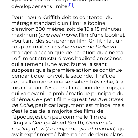
[11]
développer sans limite
.
Pour l'heure, Griffith doit se contenter du
métrage standard d'un film
: la bobine
d'environ
300 mètres
, soit de 10 à
15 minutes
maximum (
one reel movie
, film d'une bobine).
Pourtant, dès son premier film, Griffith fait un
coup de maître.
Les Aventures de Dollie
va
changer la technique de narration du cinéma.
Le film est structuré avec habileté en scènes
qui alternent l'une avec l'autre, laissant
supposer que la première action se continue
pendant que l'on voit la seconde. Il naît de
cette alternance une sensation très riche, à la
fois création d'espace et création de temps, ce
qui va devenir la problématique principale du
cinéma. Ce «
petit film
» qu'est
Les Aventures
de Dollie
, petit car l'argument est mince, mais
c'est le cas de la majorité des films de
l'époque, est un peu comme le film de
l'Anglais George Albert Smith,
Grandma's
reading glass
(
La Loupe de grand-maman
), qui
avait expérimenté l'alternance de deux plans,