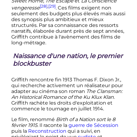
Sweet Home
,
The Escape
et
La Conscience
[28]
,
[29]
vengeresse
. Ces films exigent non
seulement des budgets plus élevés mais aussi
des synopsis plus ambitieux et mieux
structurés. Par sa connaissance des ressorts
narratifs, élaborée durant près de sept années,
Griffith contribue à l'avènement des films de
long-métrage.
Naissance d'une nation, le premier
blockbuster
Griffith rencontre fin 1913 Thomas F. Dixon Jr.,
qui recherche activement un réalisateur pour
adapter au cinéma son roman
The Clansman:
An Historical Romance of the Ku Klux Klan
.
Griffith rachète les droits d'exploitation et
commence le tournage en juillet 1914.
Le film, renommé
Birth of a Nation sort le 8
février 1915.
Il raconte la
guerre de Sécession
puis la
Reconstruction
qui a suivi, en
privilégiant le point de vue
sudiste
et