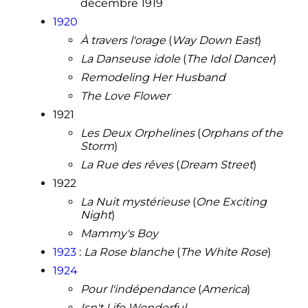
décembre 1919
1920
À travers l'orage
(
Way Down East
)
La Danseuse idole
(
The Idol Dancer
)
Remodeling Her Husband
The Love Flower
1921
Les Deux Orphelines
(
Orphans of the
Storm
)
La Rue des rêves
(
Dream Street
)
1922
La Nuit mystérieuse
(
One Exciting
Night
)
Mammy's Boy
1923
:
La Rose blanche
(
The White Rose
)
1924
Pour l'indépendance
(
America
)
Isn't Life Wonderful