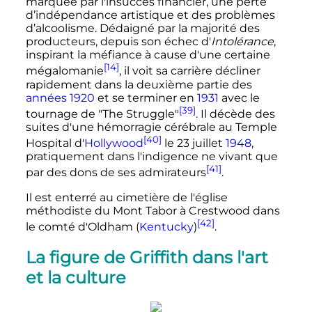
marquée par l'insuccès financier, une perte
d’indépendance artistique et des problèmes
d’alcoolisme. Dédaigné par la majorité des
producteurs, depuis son échec d'
Intolérance
,
inspirant la méfiance à cause d'une certaine
[14]
mégalomanie
, il voit sa carrière décliner
rapidement dans la deuxième partie des
années 1920
et se terminer en
1931
avec le
[39]
tournage de "The Struggle"
. Il décède des
suites d'une hémorragie cérébrale au Temple
[40]
Hospital d'
Hollywood
le 23 juillet
1948
,
pratiquement dans l'indigence ne vivant que
[41]
par des dons de ses admirateurs
.
Il est enterré au cimetière de l'église
méthodiste du Mont Tabor à Crestwood dans
[42]
le comté d'Oldham (
Kentucky
)
.
La figure de Griffith dans l'art
et la culture