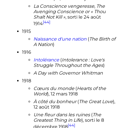
La Conscience vengeresse
,
The
Avenging Conscience or «
Thou
Shalt Not Kill
»
, sorti le 24 août
[44]
1914
1915
Naissance d'une nation
(
The Birth of
A Nation
)
1916
Intolérance
(
Intolerance : Love's
Struggle Throughout the Ages
)
A Day with Governor Whitman
1918
Cœurs du monde
(
Hearts of the
World
), 12 mars 1918
À côté du bonheur
(
The Great Love
),
12 août 1918
Une fleur dans les ruines
(
The
Greatest Thing in Life
), sorti le 8
[44]
décembre 1918