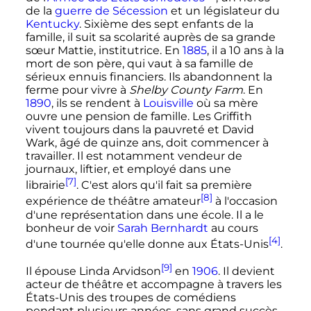
de la
guerre de Sécession
et un législateur du
Kentucky
. Sixième des sept enfants de la
famille, il suit sa scolarité auprès de sa grande
sœur Mattie, institutrice. En
1885
, il a
10 ans
à la
mort de son père, qui vaut à sa famille de
sérieux ennuis financiers. Ils abandonnent la
ferme pour vivre à
Shelby County Farm
. En
1890
, ils se rendent à
Louisville
où sa mère
ouvre une pension de famille. Les Griffith
vivent toujours dans la pauvreté et David
Wark, âgé de quinze ans, doit commencer à
travailler. Il est notamment vendeur de
journaux, liftier, et employé dans une
[7]
librairie
. C'est alors qu'il fait sa première
[8]
expérience de théâtre amateur
à l'occasion
d'une représentation dans une école. Il a le
bonheur de voir
Sarah Bernhardt
au cours
[4]
d'une tournée qu'elle donne aux États-Unis
.
[9]
Il épouse Linda Arvidson
en
1906
. Il devient
acteur de théâtre et accompagne à travers les
États-Unis des troupes de comédiens
pendant plusieurs années, sans grand succès,