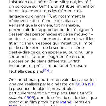
l'historien du cinéma Jean Mitry qui, invité à
un colloque sur Griffith, lui attribue l'invention
de pratiquement tous les éléments du
[22]
langage du cinéma
, et notamment la
découverte de «
l'échelle des plans
».
«
Pensant que la caméra, fort maniable,
permettait de s'approcher ou de s'éloigner à
dessein des personnages et de se mouvoir –
ou de se situer – librement autour d'eux, il les
fit agir dans un espace qui n'était plus limité
par le cadre étroit de la scène... La scène –
c'est-à-dire ce qu'on appelle aujourd'hui une
séquence – fut donc fragmentée en une
succession de plans différents, Griffith
instaurant et précisant au fur et à mesure
[23]
l'échelle des plans
. »
On chercherait pourtant en vain dans tous les
one reel
réalisés par le cinéaste, de
1908
à
1911
,
la présence de plans serrés, et plus
particulièrement de gros plans. Dans
La Villa
solitaire
(
1909
), dont le scénario est le décalque
exact d'un film produit par
Pathé
Frères en