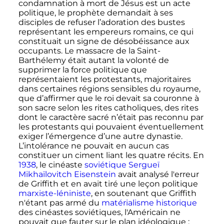
condamnation à mort de Jésus est un acte
politique, le prophète demandait à ses
disciples de refuser l’adoration des bustes
représentant les empereurs romains, ce qui
constituait un signe de désobéissance aux
occupants. Le massacre de la Saint-
Barthélemy était autant la volonté de
supprimer la force politique que
représentaient les protestants, majoritaires
dans certaines régions sensibles du royaume,
que d’affirmer que le roi devait sa couronne à
son sacre selon les rites catholiques, des rites
dont le caractère sacré n’était pas reconnu par
les protestants qui pouvaient éventuellement
exiger l’émergence d’une autre dynastie.
L’intolérance ne pouvait en aucun cas
constituer un ciment liant les quatre récits. En
1938
, le cinéaste
soviétique
Sergueï
Mikhaïlovitch Eisenstein
avait analysé l'erreur
de Griffith et en avait tiré une leçon politique
marxiste-léniniste
, en soutenant que Griffith
n'étant pas armé du
matérialisme historique
des cinéastes soviétiques, l'Américain ne
pouvait que fauter sur le plan idéologique
: