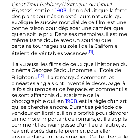
Great Train Robbery
(
L'Attaque du Grand
Express
), sorti en
1903
. Il en déduit que la force
des plans tournés en extérieurs naturels, qui
explique le succès mondial de ce film, est une
bonne raison pour déplacer une caméra, quel
qu'en soit le prix. Dans ses mémoires, il estime
même (sans doute avec un sourire) que
certains tournages au soleil de la Californie
[11]
étaient de véritables vacances
.
Il a vu aussi les films de ceux que l'historien du
cinéma Georges Sadoul nomme
« l'École de
[12]
Brighton »
. Il a remarqué comment les
cinéastes anglais ont inventé le découpage, à
la fois du temps et de l'espace, et comment ils
se sont affranchis du statisme de la
photographie qui, en
1908
, est la règle d'un art
qui se cherche encore. Durant sa période de
vendeur en librairie, il en a profité pour dévorer
un nombre important de romans, et il a appris
comment l'écrivain passe d'un lieu à l'autre, et
revient après dans le premier, pour aller
ensuite dans un troisième lieu. Cette liberté, le