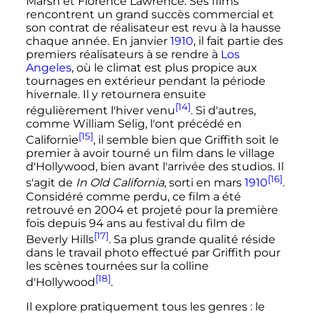
Marsh et Florence Lawrence. Ses films
rencontrent un grand succès commercial et
son contrat de réalisateur est revu à la hausse
chaque année. En janvier
1910
, il fait partie des
premiers réalisateurs à se rendre à
Los
Angeles
, où le climat est plus propice aux
tournages en extérieur pendant la période
hivernale. Il y retournera ensuite
[14]
régulièrement l'hiver venu
. Si d'autres,
comme William Selig, l'ont précédé en
[15]
Californie
, il semble bien que Griffith soit le
premier à avoir tourné un film dans le village
d'Hollywood, bien avant l'arrivée des studios. Il
[16]
s'agit de
In Old California
, sorti en mars
1910
.
Considéré comme perdu, ce film a été
retrouvé en 2004 et projeté pour la première
fois depuis 94 ans au festival du film de
[17]
Beverly Hills
. Sa plus grande qualité réside
dans le travail photo effectué par Griffith pour
les scènes tournées sur la colline
[18]
d'Hollywood
.
Il explore pratiquement tous les genres
: le