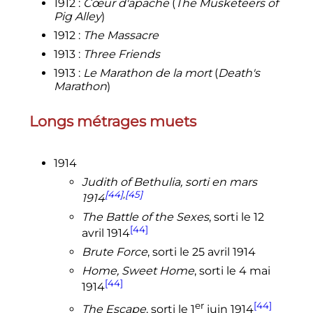
1912
:
Cœur d'apache
(
The Musketeers of
Pig Alley
)
1912
:
The Massacre
1913
:
Three Friends
1913
:
Le Marathon de la mort
(
Death's
Marathon
)
Longs métrages muets
1914
Judith of Bethulia, sorti en mars
[44]
,
[45]
1914
The Battle of the Sexes
, sorti le 12
[44]
avril 1914
Brute Force
, sorti le 25 avril 1914
Home, Sweet Home
, sorti le 4 mai
[44]
1914
er
[44]
The Escape
, sorti le
1
juin 1914