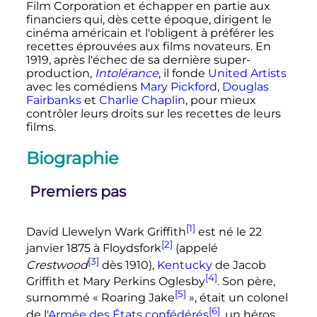
Film Corporation et échapper en partie aux
financiers qui, dès cette époque, dirigent le
cinéma américain et l'obligent à préférer les
recettes éprouvées aux films novateurs. En
1919, après l'échec de sa dernière super-
production,
Intolérance
, il fonde
United Artists
avec les comédiens
Mary Pickford
,
Douglas
Fairbanks
et
Charlie Chaplin
, pour mieux
contrôler leurs droits sur les recettes de leurs
films.
Biographie
Premiers pas
[1]
David Llewelyn Wark Griffith
est né le 22
[2]
janvier 1875 à Floydsfork
(appelé
[3]
Crestwood
dès 1910),
Kentucky
de Jacob
[4]
Griffith et Mary Perkins Oglesby
. Son père,
[5]
surnommé «
Roaring Jake
», était un colonel
[6]
de l'
Armée des États confédérés
, un héros