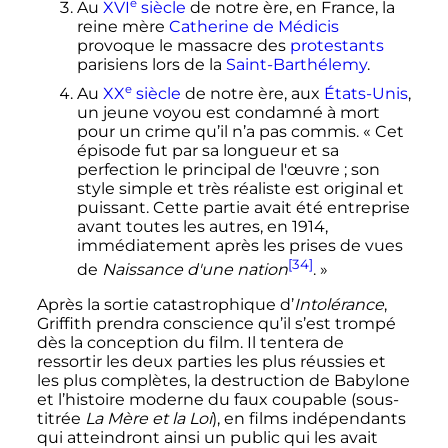
e
Au
XVI
siècle
de notre ère, en France, la
reine mère
Catherine de Médicis
provoque le massacre des
protestants
parisiens lors de la
Saint-Barthélemy
.
e
Au
XX
siècle
de notre ère, aux
États-Unis
,
un jeune voyou est condamné à mort
pour un crime qu’il n’a pas commis.
« Cet
épisode fut par sa longueur et sa
perfection le principal de l'œuvre ; son
style simple et très réaliste est original et
puissant. Cette partie avait été entreprise
avant toutes les autres, en 1914,
immédiatement après les prises de vues
[34]
de
Naissance d'une nation
. »
Après la sortie catastrophique d’
Intolérance
,
Griffith prendra conscience qu’il s’est trompé
dès la conception du film. Il tentera de
ressortir les deux parties les plus réussies et
les plus complètes, la destruction de Babylone
et l’histoire moderne du faux coupable (sous-
titrée
La Mère et la Loi
), en films indépendants
qui atteindront ainsi un public qui les avait