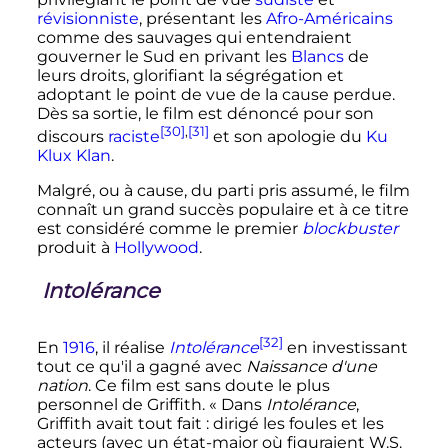
révisionniste
, présentant les
Afro-Américains
comme des sauvages qui entendraient
gouverner le Sud en privant les
Blancs
de
leurs droits, glorifiant la ségrégation et
adoptant le point de vue de la cause perdue.
Dès sa sortie, le film est dénoncé pour son
[30]
,
[31]
discours
raciste
et son apologie du
Ku
Klux Klan
.
Malgré, ou à cause, du parti pris assumé, le film
connaît un grand succès populaire et à ce titre
est considéré comme le premier
blockbuster
produit à
Hollywood
.
Intolérance
[32]
En
1916
, il réalise
Intolérance
en investissant
tout ce qu'il a gagné avec
Naissance d'une
nation
. Ce film est sans doute le plus
personnel de Griffith.
« Dans
Intolérance
,
Griffith avait tout fait : dirigé les foules et les
acteurs (avec un état-major où figuraient W.S.