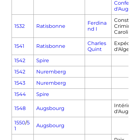
Confessio
d'Augsbo
Constituti
Ferdina
1532
Ratisbonne
Criminalis
nd I
Carolina
Charles
Expéditio
1541
Ratisbonne
Quint
d'Alger (15
1542
Spire
1542
Nuremberg
1543
Nuremberg
1544
Spire
Intérim
1548
Augsbourg
d'Augsbo
1550
/
5
Augsbourg
1
Paix