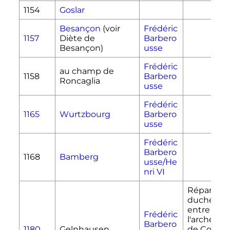
1154
Goslar
Besançon
(voir
Frédéric
1157
Diète de
Barbero
Besançon)
usse
Frédéric
au champ de
1158
Barbero
Roncaglia
usse
Frédéric
1165
Wurtzbourg
Barbero
usse
Frédéric
Barbero
1168
Bamberg
usse
/
He
nri VI
Répartiti
duché de 
entre
Frédéric
l'archevê
Barbero
1180
Gelnhausen
de Cologne