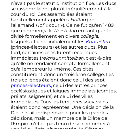
n’avait pas le statut d’institution fixe. Les ducs
se rassemblaient plutôt irrégulièrement à la
cour du roi. Ces assemblées étaient
habituellement appelées
Hoftag
(de
l'allemand
Hof
, «
cour
»). Ce ne fut qu'en 1489
que commença le
Reichstag
en tant que tel,
divisé formellement en divers
collegia
,
lesquels étaient initialement les
Kurfürsten
(princes-électeurs) et les autres ducs. Plus
tard, certaines cités furent reconnues
immédiates (
reichsunmittelbar
), c'est-à-dire
qu'elle ne rendaient compte formellement
qu'à l'empereur lui-même. Ces cités
constituèrent donc un troisième collège. Les
trois collèges étaient donc celui des sept
princes-électeurs
, celui des autres princes
ecclésiastiques et laïques immédiats (comtes,
prélats, seigneurs) et celui des villes
immédiates. Tous les territoires souverains
étaient donc représentés. Une décision de la
Diète était indispensable pour les grandes
décisions, mais un membre de la Diète de
l'Empire n'était pas tenu de se conformer à