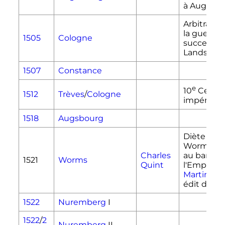
à Augsbo
Arbitrage
la guerre 
1505
Cologne
successio
Landshut
1507
Constance
e
10
Cercle
1512
Trèves
/
Cologne
impérial
1518
Augsbourg
Diète de
Worms
: 
Charles
au ban de
1521
Worms
Quint
l'Empire d
Martin Lu
édit de W
1522
Nuremberg
I
1522
/
2
Nuremberg
II