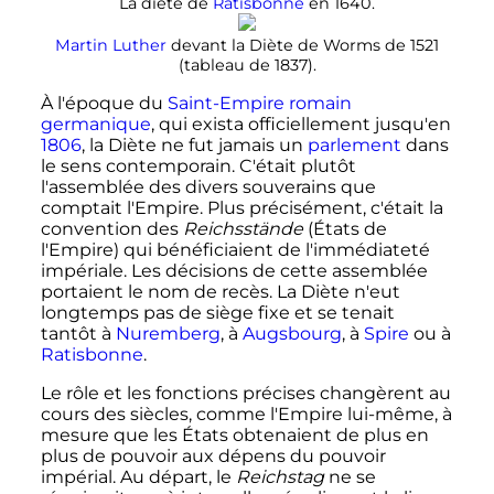
La diète de
Ratisbonne
en 1640.
Martin Luther
devant la Diète de Worms de 1521
(tableau de 1837).
À l'époque du
Saint-Empire romain
germanique
, qui exista officiellement jusqu'en
1806
, la Diète ne fut jamais un
parlement
dans
le sens contemporain. C'était plutôt
l'assemblée des divers souverains que
comptait l'Empire. Plus précisément, c'était la
convention des
Reichsstände
(États de
l'Empire) qui bénéficiaient de l'immédiateté
impériale. Les décisions de cette assemblée
portaient le nom de recès. La Diète n'eut
longtemps pas de siège fixe et se tenait
tantôt à
Nuremberg
, à
Augsbourg
, à
Spire
ou à
Ratisbonne
.
Le rôle et les fonctions précises changèrent au
cours des siècles, comme l'Empire lui-même, à
mesure que les États obtenaient de plus en
plus de pouvoir aux dépens du pouvoir
impérial. Au départ, le
Reichstag
ne se