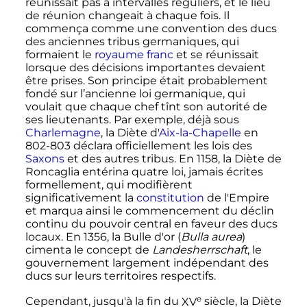
réunissait pas à intervalles réguliers, et le lieu
de réunion changeait à chaque fois. Il
commença comme une convention des ducs
des anciennes tribus germaniques, qui
formaient le
royaume franc
et se réunissait
lorsque des décisions importantes devaient
être prises. Son principe était probablement
fondé sur l’ancienne loi germanique, qui
voulait que chaque chef tînt son autorité de
ses lieutenants. Par exemple, déjà sous
Charlemagne
, la Diète d'
Aix-la-Chapelle
en
802-803 déclara officiellement les lois des
Saxons
et des autres tribus. En 1158, la Diète de
Roncaglia entérina quatre loi, jamais écrites
formellement, qui modifièrent
significativement la
constitution
de l'Empire
et marqua ainsi le commencement du déclin
continu du pouvoir central en faveur des ducs
locaux. En 1356, la Bulle d'or (
Bulla aurea
)
cimenta le concept de
Landesherrschaft
, le
gouvernement largement indépendant des
ducs sur leurs territoires respectifs.
e
Cependant, jusqu'à la fin du
XV
siècle
, la Diète