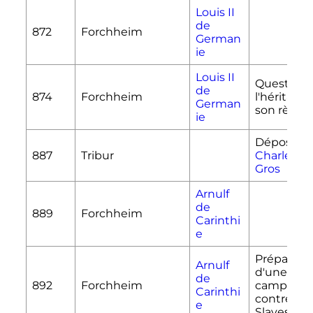
Louis II
de
872
Forchheim
German
ie
Louis II
Question 
de
874
Forchheim
l'héritage 
German
son règle
ie
Dépositio
887
Tribur
Charles III 
Gros
Arnulf
de
889
Forchheim
Carinthi
e
Préparati
Arnulf
d'une
de
892
Forchheim
campagn
Carinthi
contre les
e
Slaves