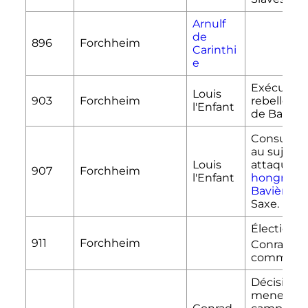
Arnulf
de
896
Forchheim
Carinthi
e
Exécution
Louis
903
Forchheim
rebelle Ad
l'Enfant
de Baben
Consultat
au sujet d
Louis
attaques
907
Forchheim
l'Enfant
hongroise
Bavière
et
Saxe.
Élection d
er
911
Forchheim
Conrad
I
comme ro
Décision 
mener un