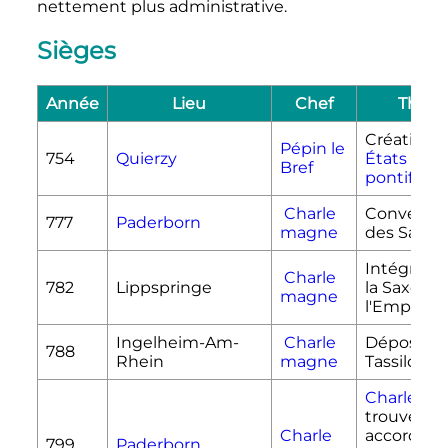
nettement plus administrative.
Sièges
Année
Lieu
Chef
Thèm
Création 
Pépin le
754
Quierzy
États
Bref
pontificau
Charle
Conversio
777
Paderborn
magne
des Saxon
Intégratio
Charle
782
Lippspringe
la Saxe à
magne
l'Empire
Ingelheim-Am-
Charle
Dépositio
788
Rhein
magne
Tassilon III
Charlema
trouve un
Charle
accord ave
799
Paderborn