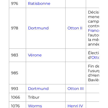
976
Ratisbonne
Décisision
mener un
campagn
contre la
978
Dortmund
Otton II
France
à
l'automne
la même
année
Élection
983
Vérone
d'
Otton III
Fin de
l'usurpati
985
d'Henri II 
Bavière
993
Dortmund
Otton III
1066
Tribur
1076
Worms
Henri IV