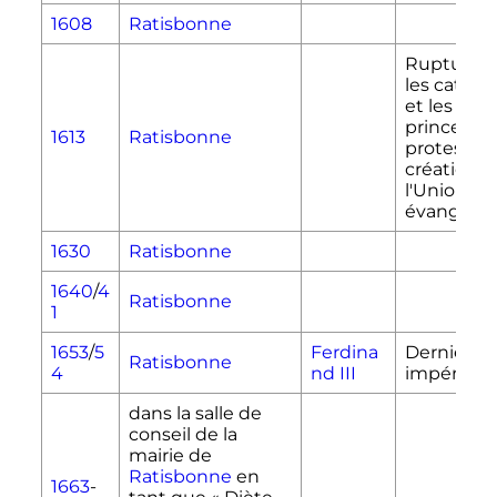
1608
Ratisbonne
Rupture e
les cathol
et les gra
princes
1613
Ratisbonne
protestant
création d
l'Union
évangéliq
1630
Ratisbonne
1640
/
4
Ratisbonne
1
1653
/
5
Ferdina
Dernier re
Ratisbonne
4
nd III
impérial
dans la salle de
conseil de la
mairie de
Ratisbonne
en
1663
-