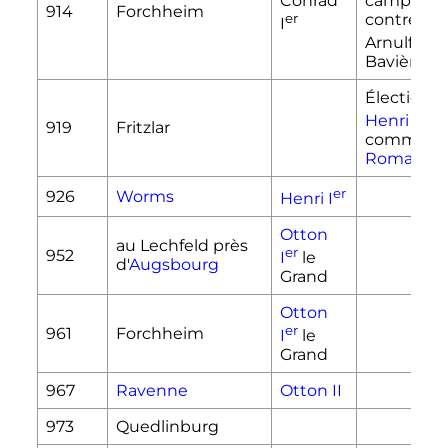
Conrad
campagn
914
Forchheim
er
contre le 
I
er
Arnulf
I
d
Bavière
Élection d
er
Henri
I
919
Fritzlar
comme
ro
Romains
er
926
Worms
Henri
I
Otton
au Lechfeld près
er
952
I
le
d'
Augsbourg
Grand
Otton
er
961
Forchheim
I
le
Grand
967
Ravenne
Otton II
973
Quedlinburg