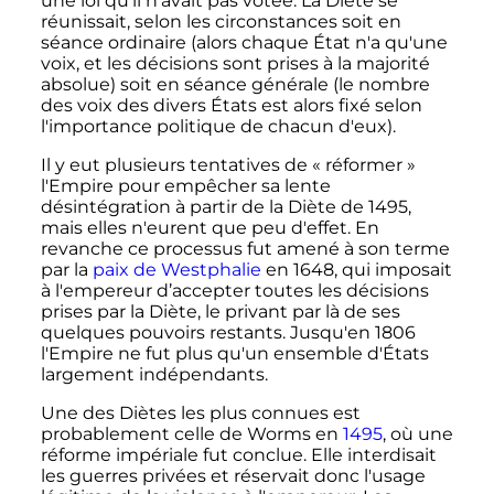
une loi qu'il n'avait pas votée. La Diète se
réunissait, selon les circonstances soit en
séance ordinaire (alors chaque État n'a qu'une
voix, et les décisions sont prises à la majorité
absolue) soit en séance générale (le nombre
des voix des divers États est alors fixé selon
l'importance politique de chacun d'eux).
Il y eut plusieurs tentatives de «
réformer
»
l'Empire pour empêcher sa lente
désintégration à partir de la Diète de 1495,
mais elles n'eurent que peu d'effet. En
revanche ce processus fut amené à son terme
par la
paix de Westphalie
en 1648, qui imposait
à l'empereur d’accepter toutes les décisions
prises par la Diète, le privant par là de ses
quelques pouvoirs restants. Jusqu'en 1806
l'Empire ne fut plus qu'un ensemble d'États
largement indépendants.
Une des Diètes les plus connues est
probablement celle de Worms en
1495
, où une
réforme impériale fut conclue. Elle interdisait
les guerres privées et réservait donc l'usage