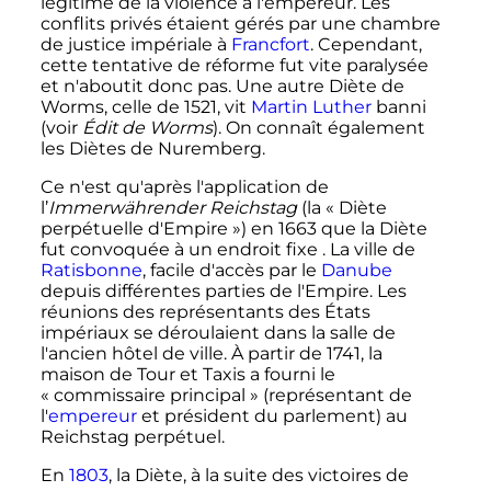
légitime de la violence à l'empereur. Les
conflits privés étaient gérés par une chambre
de justice impériale à
Francfort
. Cependant,
cette tentative de réforme fut vite paralysée
et n'aboutit donc pas. Une autre Diète de
Worms, celle de 1521, vit
Martin Luther
banni
(voir
Édit de Worms
). On connaît également
les Diètes de Nuremberg.
Ce n'est qu'après l'application de
l’
Immerwährender Reichstag
(la «
Diète
perpétuelle d'Empire
») en 1663 que la Diète
fut convoquée à un endroit fixe . La ville de
Ratisbonne
, facile d'accès par le
Danube
depuis différentes parties de l'Empire. Les
réunions des représentants des États
impériaux se déroulaient dans la salle de
l'ancien hôtel de ville. À partir de 1741, la
maison de Tour et Taxis a fourni le
«
commissaire principal
» (représentant de
l'
empereur
et président du parlement) au
Reichstag perpétuel.
En
1803
, la Diète, à la suite des victoires de