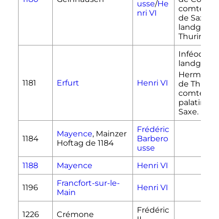
usse
/
He
comte Be
nri VI
de Saxe et
landgrave
Thuringe
Inféodati
landgrave
Hermann
1181
Erfurt
Henri VI
de Thurin
comté
palatinois
Saxe.
Frédéric
Mayence
, Mainzer
1184
Barbero
Hoftag de 1184
usse
1188
Mayence
Henri VI
Francfort-sur-le-
1196
Henri VI
Main
Frédéric
1226
Crémone