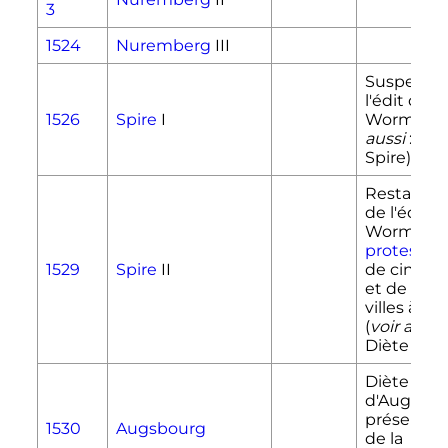
3
1524
Nuremberg
III
Suspensio
l'édit de
1526
Spire
I
Worms (
vo
aussi
: Diè
Spire)
Restaurat
de l'édit d
Worms,
protestat
1529
Spire
II
de cinq pr
et de qua
villes à
Spi
(
voir aussi
Diète de S
Diète
d'Augsbou
présentat
1530
Augsbourg
de la