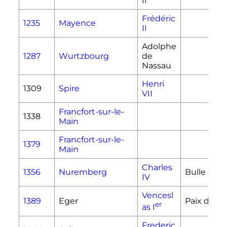
II
Frédéric
1235
Mayence
II
Adolphe
1287
Wurtzbourg
de
Nassau
Henri
1309
Spire
VII
Francfort-sur-le-
1338
Main
Francfort-sur-le-
1379
Main
Charles
1356
Nuremberg
Bulle d'Or
IV
Vencesl
1389
Eger
Paix d'Ege
er
as
I
Frederic