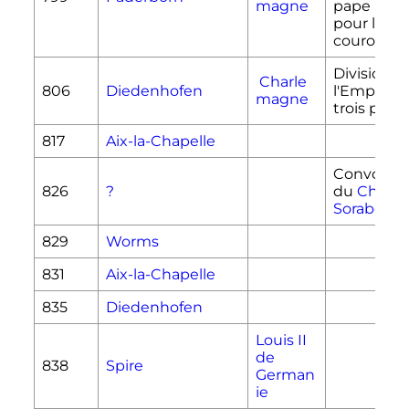
magne
pape
Léon 
pour le
couronne
Division d
Charle
806
Diedenhofen
l'Empire e
magne
trois parti
817
Aix-la-Chapelle
Convocat
826
?
du
Chef d
Sorabes
829
Worms
831
Aix-la-Chapelle
835
Diedenhofen
Louis II
de
838
Spire
German
ie