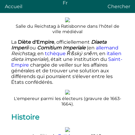
Fr
Accueil
Chercher
Salle du Reichstag à Ratisbonne dans l'hôtel de
ville médiéval
La
Diète d'Empire
, officiellement
Diaeta
Imperii
ou
Comitium Imperiale
(en
allemand
Reichstag
, en
tchèque
Říšský sněm
, en
italien
dieta imperiale
), était une institution du
Saint-
Empire
chargée de veiller sur les affaires
générales et de trouver une solution aux
différends qui pourraient s'élever entre les
États confédérés.
L'empereur parmi les électeurs (gravure de 1663-
1664).
Histoire