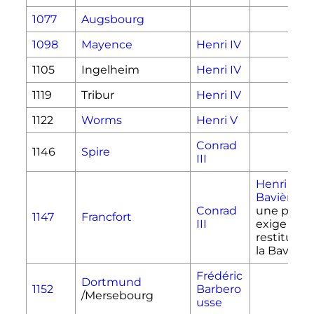
1077
Augsbourg
1098
Mayence
Henri IV
1105
Ingelheim
Henri IV
1119
Tribur
Henri IV
1122
Worms
Henri V
Conrad
1146
Spire
III
Henri XII 
Bavière
él
Conrad
une plaint
1147
Francfort
III
exige la
restitutio
la Bavière
Frédéric
Dortmund
1152
Barbero
/Mersebourg
usse