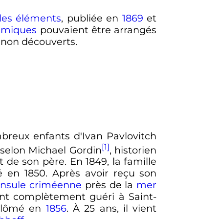
 des éléments
, publiée en
1869
et
imiques
pouvaient être arrangés
 non découverts.
ombreux enfants d'Ivan Pavlovitch
[1]
 selon Michael Gordin
, historien
t de son père. En 1849, la famille
té en 1850. Après avoir reçu son
insule criméenne
près de la
mer
ient complètement guéri à Saint-
diplômé en
1856
. À
25 ans
, il vient