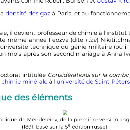
savants comme Robert Bunsen et
Gustav Kirc
 la
densité des gaz
à Paris, et au fonctionnem
e, il devient professeur de chimie à l'institut
ette même année Feozva (dite
Fiza
) Nikititch
 l'université technique du génie militaire (où 
 un mois après son second mariage à Anna Iv
doctorat intitulée
Considérations sur la combina
e
chimie minérale
à l'
université de Saint-Péter
ique des éléments
odique de Mendeleïev, de la première version ang
e
(1891, basé sur la
5
édition
russe).