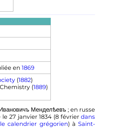
liée en
1869
ociety
(
1882
)
 Chemistry (
1889
)
 Ивановичъ Менделѣевъ
; en russe
é le
27 janvier 1834
(
8 février
dans
le calendrier grégorien
)
à
Saint-