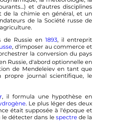
rants...) et d'autres disciplines
t de la chimie en général, et un
fondateurs de la Société russe de
agriculture.
s de Russie en
1893
, il entreprit
usse
, d'imposer au commerce et
d'orchestrer la conversion du pays
en Russie, d'abord optionnelle en
action de Mendeleïev en tant que
 propre journal scientifique, le
r
, il formula une hypothèse en
ydrogène
. Le plus léger des deux
ence était supposée à l'époque et
u le détecter dans le
spectre
de la