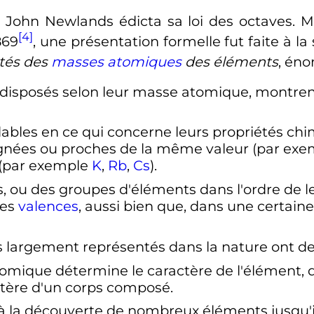
e John Newlands édicta sa loi des octaves. Me
[4]
869
, une présentation formelle fut faite à la
étés des
masses atomiques
des éléments
, én
t disposés selon leur masse atomique, montre
ables en ce qui concerne leurs propriétés ch
ignées ou proches de la même valeur (par ex
(par exemple
K
,
Rb
,
Cs
).
 ou des groupes d'éléments dans l'ordre de 
ues
valences
, aussi bien que, dans une certain
us largement représentés dans la nature ont d
omique détermine le caractère de l'élément,
tère d'un corps composé.
 la découverte de nombreux éléments jusqu'i