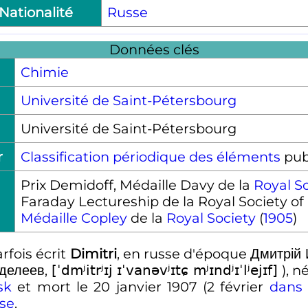
Nationalité
Russe
Données clés
Chimie
Université de Saint-Pétersbourg
Université de Saint-Pétersbourg
r
Classification périodique des éléments
pub
Prix Demidoff, Médaille Davy de la
Royal S
Faraday Lectureship de la Royal Society of
Médaille Copley
de la
Royal Society
(
1905
)
rfois écrit
Dimitri
, en russe d'époque
Дмитрій
делеев
,
), n
[ˈdmʲitrʲɪj ɪˈvanəvʲɪtɕ mʲɪndʲɪˈlʲejɪf]
sk
et mort le
20 janvier 1907
(
2 février
dans 
se
.