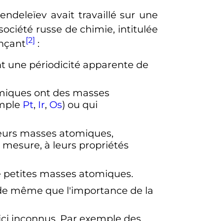
ndeleïev avait travaillé sur une
 société russe de chimie, intitulée
[2]
onçant
:
nt une périodicité apparente de
imiques ont des masses
emple
Pt
,
Ir
,
Os
) ou qui
leurs masses atomiques,
e mesure, à leurs propriétés
e petites masses atomiques.
 de même que l'importance de la
ci inconnus. Par exemple des