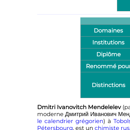
Domaines
Institutions
Diplôme
Renommé pou
Distinctions
Dmitri Ivanovitch Mendeleïev
(pa
moderne
Дмитрий Иванович Мен
le calendrier grégorien
)
à
Tobol
Pétersbourg
, est un
chimiste
rus