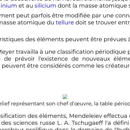
inium
et au
silicium
dont la masse atomique se
ent peut parfois être modifiée par une conn
a masse atomique du
tellure
doit se trouver entr
ristiques des éléments peuvent être prévues 
yer travailla à une classification périodique 
té de prévoir l'existence de nouveaux élé
peuvent être considérés comme les créateurs d
lief représentant son chef d’œuvre, la table pér
assification des éléments, Mendeleïev effectua 
n des sciences russe
L. A. Tschugaeff
l'a défi
hercheur prolifique dans le domaine de l'hyd