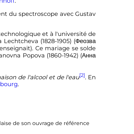
hhoff
.
ent du spectroscope avec Gustav
 technologique et à l'université de
na Lechtcheva (1828-1905) (
Феозва
il enseignait). Ce mariage se solde
anovna Popova (1860-1942) (
Анна
[2]
ison de l'alcool et de l'eau
. En
sbourg
.
laise de son ouvrage de référence