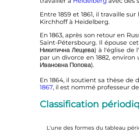
travailler à
Heidelberg
avec des 
Entre 1859 et 1861, il travaille sur
Kirchhoff à Heidelberg.
En 1863, après son retour en Russi
Saint-Pétersbourg. Il épouse c
Никитична Лещева
) à l'église de
par un divorce en 1882, environ
Ивановна Попова
).
En 1864, il soutient sa thèse de 
1867
, il est nommé professeur d
Classification périod
L'une des formes du tableau péri