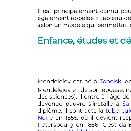
Il est principalement connu pou
également appelée «
tableau d
selon un modèle qui permettait 
Enfance, études et déb
Mendeleïev est né à
Tobolsk
, 
Mendeleïev et de son épouse, né
des sciences). Il entre à l'âge d
devenue pauvre s'installe à
Sa
diplôme, il contracte la
tubercul
Noire
en 1855, où il devient res
Pétersbourg en 1856. C'est dans