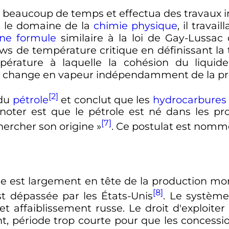
beaucoup de temps et effectua des travaux i
s le domaine de la
chimie physique
, il travai
ne formule
similaire à la loi de Gay-Lussac d
ws de température critique en définissant la 
ature à laquelle la cohésion du liquide 
 se change en vapeur indépendamment de la pr
[2]
 du
pétrole
et conclut que les
hydrocarbures
 noter est que le pétrole est né dans les pro
[7]
ercher son origine
»
. Ce postulat est nommé
sie est largement en tête de la production mo
[8]
st dépassée par les États-Unis
. Le systèm
t affaiblissement russe. Le droit d'exploite
, période trop courte pour que les concessi