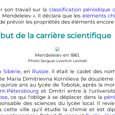
r son travail sur la
classification périodique
e Mendeleïev
». Il déclara que les
éléments ch
de prévoir les propriétés des éléments encore
ut de la carrière scientifique
Mendeleïev en 1861.
Photo Sergueï Lvovitch Levitski
en
Sibérie
, en
Russie
. Il était le cadet des n
e Maria Dimitrievna Kornilieva (le douzième
e quinze ans au lycée de Tobolsk, après la mor
int-Pétersbourg
et Dmitri entre à l'universi
ose
, ce qui l'oblige à se déplacer dans la
pén
ponsable des sciences du lycée local. Il rev
 cette ville qu'il étudie la chimie et est 