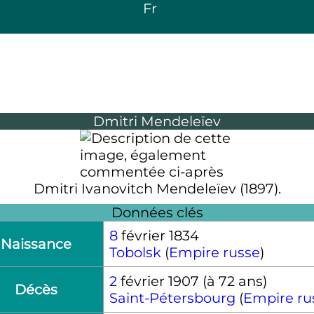
Fr
Dmitri Mendeleïev
Dmitri Ivanovitch Mendeleïev (1897).
Données clés
8
février 1834
Naissance
Tobolsk
(
Empire russe
)
2
février 1907
(à 72 ans)
Décès
Saint-Pétersbourg
(
Empire ru