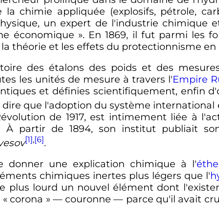
la chimie appliquée (explosifs, pétrole, carbu
hysique, un expert de l'industrie chimique e
ine économique »
. En 1869, il fut parmi les 
 la théorie et les effets du protectionnisme en 
oire des étalons des poids et des mesure
tes les unités de mesure à travers l'
Empire R
dentiques et définies scientifiquement, enfin 
 dire que l'adoption du système international 
 Révolution de 1917, est intimement liée à l'
 À partir de 1894, son institut publiait son
[1]
,
[6]
vesov
.
e donner une explication chimique à l'
éthe
éments chimiques inertes plus légers que l'
h
le plus lourd un nouvel élément dont l'exist
 «
corona
»
—
couronne
—
parce qu'il avait cr