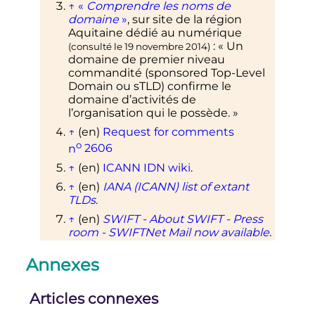
↑
«
Comprendre les noms de
domaine
»
, sur
site de la région
Aquitaine dédié au numérique
:
«
Un
(consulté le
19 novembre 2014
)
domaine de premier niveau
commandité (sponsored Top-Level
Domain ou sTLD) confirme le
domaine d’activités de
l’organisation qui le possède.
»
↑
(en)
Request for comments
o
n
2606
↑
(en)
ICANN IDN wiki
.
↑
(en)
IANA (ICANN) list of extant
TLDs
.
↑
(en)
SWIFT - About SWIFT - Press
room - SWIFTNet Mail now available
.
↑
(en)
«
New gTLD applications -
Annexes
Delegated Strings
»
, sur
icann.org
↑
(en)
«
New gTLD Overview
»
, sur
Articles connexes
ntldstats.com