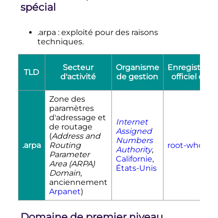
spécial
.arpa
: exploité pour des raisons
techniques.
Secteur
Organisme
Enregistrem
TLD
d'activité
de gestion
officiel du 
Zone des
paramètres
d'adressage et
Internet
de routage
Assigned
(
Address and
Numbers
.arpa
Routing
root-whois
Authority
,
Parameter
Californie
,
Area (ARPA)
États-Unis
Domain
,
anciennement
Arpanet
)
Domaine de premier niveau