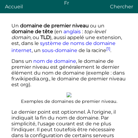
Fr
Accueil
Chercher
Un
domaine de premier niveau
ou un
domaine de tête
(
en
anglais
:
top-level
domain
, ou
TLD
), aussi appelé une extension,
est, dans le
système de noms de domaine
[1]
internet
, un
sous-domaine
de la racine
.
Dans un
nom de domaine
, le domaine de
premier niveau est généralement le dernier
élément du nom de domaine (exemple
: dans
fr.wikipedia.org.​
, le domaine de premier niveau
est
org​
).
Exemples de domaines de premier niveau.
Le dernier point est optionnel. À l'origine, il
indiquait la fin du nom de domaine. Par
simplicité, l'usage courant est de ne plus
l'indiquer. Il peut toutefois être nécessaire
dans la configuration de certains serveurs