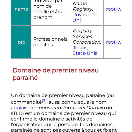
Individu, par
Name
nom de
.name
Registry
,
root-whois
famille et/ou
Royaume-
prénom
Uni
Registry
Services
Professionnels
.pro
Corporation
,
root-whois
qualifiés
Illinois
,
États-Unis
Domaine de premier niveau
parrainé
Un domaine de premier niveau parrainé (ou
[3]
commandité
, aussi connu sous le nom
anglais
de
sponsored Top-Level Domain
ou
sTLD) est un domaine de premier niveau qui
confirme le domaine d'activités de
l'organisation qui le possède. Les domaines
parrainés ne sont pas ouverts à tous et fixent