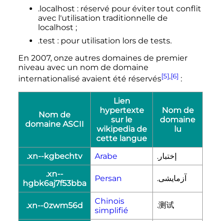
.localhost
: réservé pour éviter tout conflit
avec l'utilisation traditionnelle de
localhost
;
.test
: pour utilisation lors de tests.
En 2007, onze autres domaines de premier
niveau avec un nom de domaine
[5]
,
[6]
internationalisé avaient été réservés
:
Lien
hypertexte
Nom de
Nom de
sur le
domaine
domaine ASCII
wikipedia de
lu
cette langue
.xn--kgbechtv
Arabe
.إختبار
.xn--
Persan
.آزمایشی
hgbk6aj7f53bba
Chinois
.测试
.xn--0zwm56d
simplifié