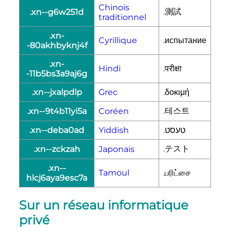
Chinois
.測試
.xn--g6w251d
traditionnel
.xn-
Cyrillique
.испытание
-80akhbyknj4f
.xn-
Hindi
.परीक्षा
-11b5bs3a9aj6g
.xn--jxalpdlp
Grec
.δοκιμή
.테스트
.xn--9t4b11yi5a
Coréen
.xn--deba0ad
Yiddish
.טעסט
.テスト
.xn--zckzah
Japonais
.xn--
Tamoul
.பரிட்சை
hlcj6aya9esc7a
Sur un réseau informatique
privé