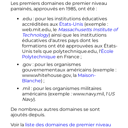
Les premiers domaines de premier niveau
parrainés, approuvés en 1985, ont été
:
.edu
: pour les institutions éducatives
accréditées aux
États-Unis
(exemple
:
web.mit.edu, le
Massachusetts Institute of
Technology
) ainsi que les institutions
éducatives d'autres pays dont les
formations ont été approuvées aux États-
Unis tels que polytechnique.edu, l'
École
Polytechnique
en France
;
.gov
: pour les organismes
gouvernementaux américains (exemple
:
www.whitehouse.gov, la
Maison-
Blanche
)
;
.mil
: pour les organismes militaires
américains (exemple
: www.navy.mil, l'
US
Navy
).
De nombreux autres domaines se sont
ajoutés depuis.
Voir la
liste des domaines de premier niveau