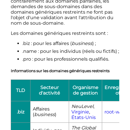
contrairement aux domaines parrainés, les
demandes de sous-domaines dans des
domaines génériques restreints ne font pas
l'objet d'une validation avant l'attribution du
nom de sous-domaine.
Les domaines génériques restreints sont
:
.biz
: pour les affaires (
business
)
;
.name
: pour les individus (réels ou fictifs)
;
.pro
: pour les professionnels qualifiés.
Informations sur les domaines génériques restreints
Secteur
Organisme
Enregistr
TLD
d'activité
de gestion
officie
NeuLevel
,
Affaires
.biz
Virginie
,
root-whois
(
business
)
États-Unis
The Global