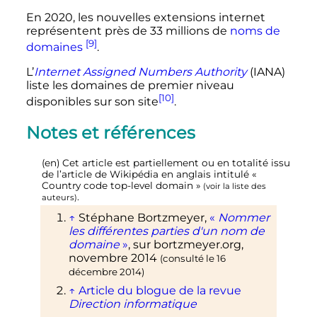
En 2020, les nouvelles extensions internet
représentent près de
33 millions
de
noms de
[9]
domaines
.
L’
Internet Assigned Numbers Authority
(IANA)
liste les domaines de premier niveau
[10]
disponibles sur son site
.
Notes et références
(en)
Cet article est partiellement ou en totalité issu
de l’article de Wikipédia en anglais intitulé
«
Country code top-level domain
»
(
voir la liste des
.
auteurs
)
↑
Stéphane Bortzmeyer,
«
Nommer
les différentes parties d'un nom de
domaine
»
, sur
bortzmeyer.org
,
novembre 2014
(consulté le
16
décembre 2014
)
↑
Article du blogue de la revue
Direction informatique