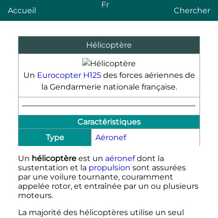
Fr
Accueil
Chercher
Hélicoptère
Un
Eurocopter H125
des forces aériennes de
la Gendarmerie nationale française.
Caractéristiques
Type
Aéronef
Un
hélicoptère
est un
aéronef
dont la
sustentation
et la
propulsion
sont assurées
par une voilure tournante, couramment
appelée rotor, et entraînée par un ou plusieurs
moteurs.
La majorité des hélicoptères utilise un seul