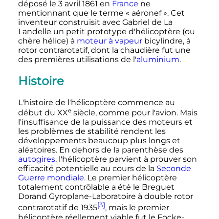
déposé le
3 avril 1861
en
France
ne
mentionnant que le terme «
aéronef
». Cet
inventeur construisit avec Gabriel de La
Landelle un petit prototype d'hélicoptère (ou
chère hélice) à
moteur à vapeur
bicylindre, à
rotor contrarotatif, dont la chaudière fut une
des premières utilisations de l'
aluminium
.
Histoire
L'histoire de l'hélicoptère commence au
e
début du
XX
siècle
, comme pour l'avion. Mais
l'insuffisance de la puissance des moteurs et
les problèmes de stabilité rendent les
développements beaucoup plus longs et
aléatoires. En dehors de la parenthèse des
autogires
, l'hélicoptère parvient à prouver son
efficacité potentielle au cours de la
Seconde
Guerre mondiale
. Le premier hélicoptère
totalement contrôlable a été le Breguet
Dorand Gyroplane-Laboratoire à double rotor
[3]
contrarotatif de 1935
, mais le premier
hélicoptère réellement viable fut le Focke-