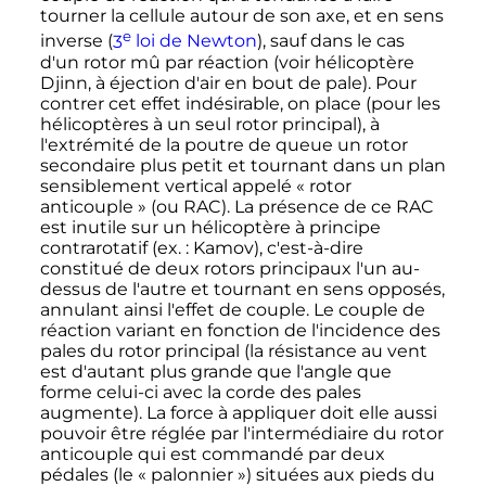
tourner la cellule autour de son axe, et en sens
e
inverse (
3
loi
de Newton
), sauf dans le cas
d'un rotor mû par réaction (voir hélicoptère
Djinn, à éjection d'air en bout de pale). Pour
contrer cet effet indésirable, on place (pour les
hélicoptères à un seul rotor principal), à
l'extrémité de la poutre de queue un rotor
secondaire plus petit et tournant dans un plan
sensiblement vertical appelé «
rotor
anticouple
» (ou RAC). La présence de ce RAC
est inutile sur un hélicoptère à principe
contrarotatif (
ex. :
Kamov), c'est-à-dire
constitué de deux rotors principaux l'un au-
dessus de l'autre et tournant en sens opposés,
annulant ainsi l'effet de couple. Le couple de
réaction variant en fonction de l'incidence des
pales du rotor principal (la résistance au vent
est d'autant plus grande que l'angle que
forme celui-ci avec la corde des pales
augmente). La force à appliquer doit elle aussi
pouvoir être réglée par l'intermédiaire du rotor
anticouple qui est commandé par deux
pédales (le «
palonnier
») situées aux pieds du