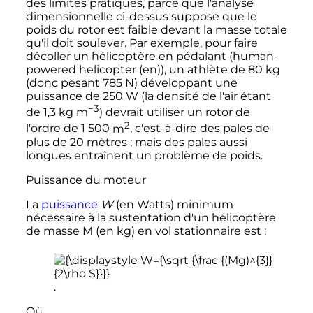
des limites pratiques, parce que l'analyse
dimensionnelle ci-dessus suppose que le
poids du rotor est faible devant la masse totale
qu'il doit soulever. Par exemple, pour faire
décoller un hélicoptère en pédalant (human-
powered helicopter
(en)
), un athlète de
80
kg
(donc pesant
785
N
) développant une
puissance de
250
W
(la densité de l'air étant
−3
de
1,3
kg m
) devrait utiliser un rotor de
2
l'ordre de
1 500
m
, c'est-à-dire des pales de
plus de
20 mètres
; mais des pales aussi
longues entraînent un problème de poids.
Puissance du moteur
La
puissance
W
(en Watts) minimum
nécessaire à la sustentation d'un hélicoptère
de masse M (en kg) en vol stationnaire est
:
.
Où