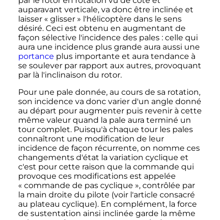
par le rotor en rotation vu de côté et
auparavant verticale, va donc être inclinée et
laisser «
glisser
» l'hélicoptère dans le sens
désiré. Ceci est obtenu en augmentant de
façon sélective l'incidence des pales
: celle qui
aura une incidence plus grande aura aussi une
portance
plus importante et aura tendance à
se soulever par rapport aux autres, provoquant
par là l'inclinaison du rotor.
Pour une pale donnée, au cours de sa rotation,
son incidence va donc varier d'un angle donné
au départ pour augmenter puis revenir à cette
même valeur quand la pale aura terminé un
tour complet. Puisqu'à chaque tour les pales
connaîtront une modification de leur
incidence de façon récurrente, on nomme ces
changements d'état la variation cyclique et
c'est pour cette raison que la commande qui
provoque ces modifications est appelée
«
commande de pas cyclique
», contrôlée par
la main droite du pilote (voir l'article consacré
au plateau cyclique). En complément, la force
de sustentation ainsi inclinée garde la même