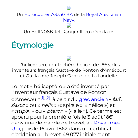
Un
Eurocopter AS350 BA
de la
Royal Australian
Navy
.
Un Bell 206B Jet Ranger III au décollage.
Étymologie
L'hélicoptère (ou la chère hélice) de 1863, des
inventeurs français Gustave de Ponton d'Amécourt
et Guillaume Joseph Gabriel de La Landelle.
Le mot «
hélicoptère
» a été inventé par
l'inventeur français Gustave de Ponton
[1]
,
[2]
d'Amécourt
, à partir du
grec ancien
«
έλιξ,
έλικος
» ou «
helix
» («
spirale
», «
hélice
») et
«
πτερὸν
» ou «
pteron
» («
aile
»). Ce terme est
apparu pour la première fois le
3 août 1861
dans une demande de brevet au
Royaume-
Uni
, puis le
16 avril 1862
dans un certificat
d'addition au brevet 49.077 initialement