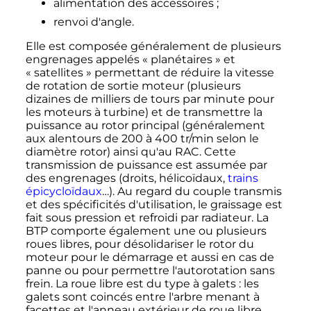
alimentation des accessoires
;
renvoi d'angle.
Elle est composée généralement de plusieurs
engrenages appelés «
planétaires
» et
«
satellites
» permettant de réduire la vitesse
de rotation de sortie moteur (plusieurs
dizaines de milliers de tours par minute pour
les moteurs à turbine) et de transmettre la
puissance au rotor principal (généralement
aux alentours de 200 à
400
tr/min
selon le
diamètre rotor) ainsi qu'au RAC. Cette
transmission de puissance est assumée par
des engrenages (droits, hélicoïdaux,
trains
épicycloïdaux
…). Au regard du couple transmis
et des spécificités d'utilisation, le graissage est
fait sous pression et refroidi par radiateur. La
BTP comporte également une ou plusieurs
roues libres, pour désolidariser le rotor du
moteur pour le démarrage et aussi en cas de
panne ou pour permettre l'autorotation sans
frein. La roue libre est du type à galets
: les
galets sont coincés entre l'arbre menant à
facettes et l'anneau extérieur de roue libre.