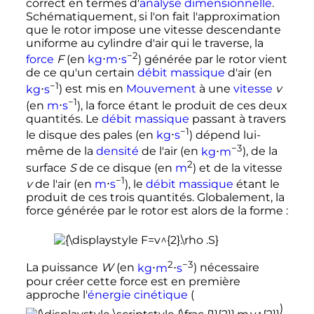
correct en termes d'
analyse dimensionnelle
.
Schématiquement, si l'on fait l'approximation
que le rotor impose une vitesse descendante
uniforme au cylindre d'air qui le traverse, la
−2
force
F
(en
kg
⋅
m
⋅
s
) générée par le rotor vient
de ce qu'un certain
débit massique
d'air (en
−1
kg
⋅
s
) est mis en
Mouvement
à une
vitesse
v
−1
(en
m
⋅
s
), la force étant le produit de ces deux
quantités. Le
débit massique
passant à travers
−1
le disque des pales (en
kg
⋅
s
) dépend lui-
−3
même de la
densité
de l'air (en
kg
⋅
m
), de la
2
surface
S
de ce disque (en
m
) et de la vitesse
−1
v
de l'air (en
m
⋅
s
), le
débit massique
étant le
produit de ces trois quantités. Globalement, la
force générée par le rotor est alors de la forme
:
2
−3
La puissance
W
(en
kg
⋅
m
⋅
s
) nécessaire
pour créer cette force est en première
approche l'
énergie cinétique
(
)