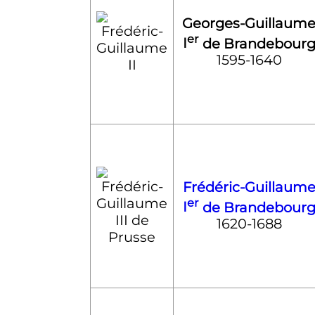
Georges-Guillaum
er
I
de Brandebour
1595-1640
Frédéric-Guillaum
er
I
de Brandebour
1620-1688