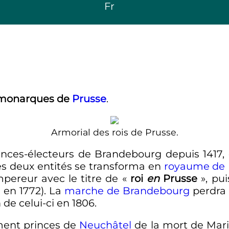
Fr
s monarques de
Prusse
.
Armorial des rois de Prusse.
inces-électeurs de Brandebourg depuis 1417, 
les deux entités se transforma en
royaume de 
mpereur avec le titre de «
roi
en
Prusse
», pui
e
en 1772). La
marche de Brandebourg
perdra s
 de celui-ci en 1806.
ement princes de
Neuchâtel
de la mort de Mari