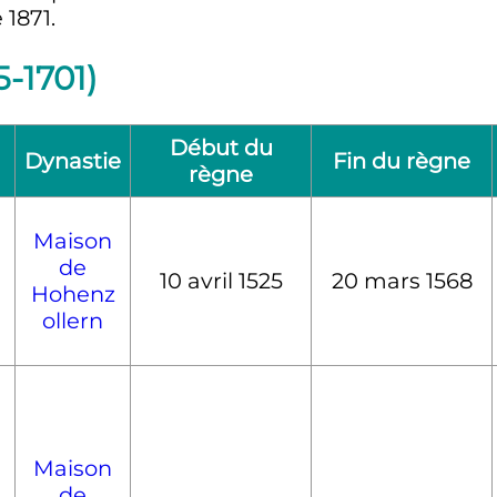
 1871.
-1701)
Début du
Dynastie
Fin du règne
règne
Maison
de
10 avril 1525
20 mars 1568
Hohenz
ollern
Maison
de