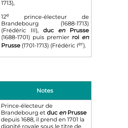
1713),
e
12
prince-électeur de
Brandebourg (1688-1713)
(Frédéric
III
),
duc
en
Prusse
(1688-1701) puis premier
roi
en
er
Prusse
(1701-1713) (Frédéric
I
).
Notes
Prince-électeur de
Brandebourg et
duc
en
Prusse
depuis 1688, il prend en 1701 la
dignité royale sous le titre de