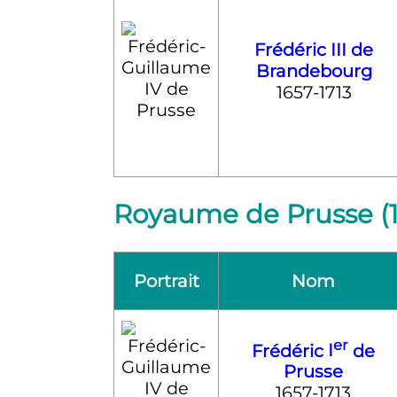
Frédéric III de
Brandebourg
1657-1713
Royaume de Prusse (1
Portrait
Nom
er
Frédéric
I
de
Prusse
1657-1713