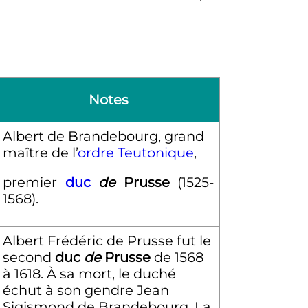
Notes
Albert de Brandebourg, grand
maître de l’
ordre Teutonique
,
premier
duc
de
Prusse
(1525-
1568).
Albert Frédéric de Prusse fut le
second
duc
de
Prusse
de 1568
à 1618. À sa mort, le duché
échut à son gendre Jean
Sigismond de Brandebourg. La