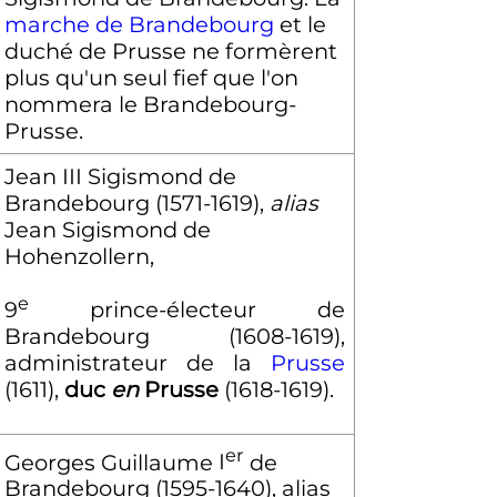
marche de Brandebourg
et le
duché de Prusse ne formèrent
plus qu'un seul fief que l'on
nommera le Brandebourg-
Prusse.
Jean
III
Sigismond de
Brandebourg (1571-1619),
alias
Jean Sigismond de
Hohenzollern,
e
9
prince-électeur de
Brandebourg (1608-1619),
administrateur de la
Prusse
(1611),
duc
en
Prusse
(1618-1619).
er
Georges Guillaume
I
de
Brandebourg (1595-1640), alias