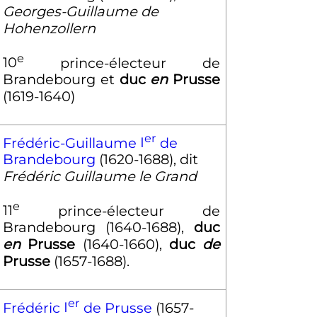
Georges-Guillaume de
Hohenzollern
e
10
prince-électeur de
Brandebourg et
duc
en
Prusse
(1619-1640)
er
Frédéric-Guillaume
I
de
Brandebourg
(1620-1688), dit
Frédéric Guillaume le Grand
e
11
prince-électeur de
Brandebourg (1640-1688),
duc
en
Prusse
(1640-1660),
duc
de
Prusse
(1657-1688).
er
Frédéric
I
de Prusse
(1657-