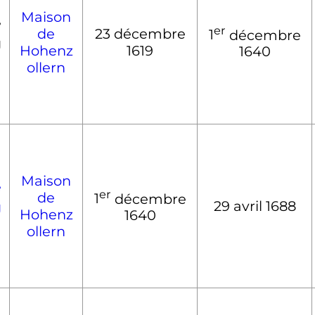
Maison
e
er
de
23 décembre
1
décembre
g
Hohenz
1619
1640
ollern
Maison
e
er
de
1
décembre
29 avril 1688
g
Hohenz
1640
ollern