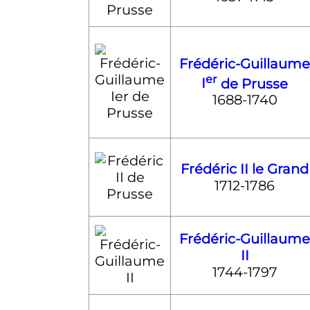
Frédéric-Guillaume
er
I
de Prusse
1688-1740
Frédéric
II
le Grand
1712-1786
Frédéric-Guillaume
II
1744-1797