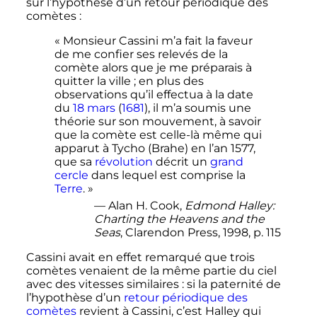
sur l’hypothèse d’un retour périodique des
comètes
:
« Monsieur Cassini m’a fait la faveur
de me confier ses relevés de la
comète alors que je me préparais à
quitter la ville ; en plus des
observations qu’il effectua à la date
du
18 mars
(
1681
), il m’a soumis une
théorie sur son mouvement, à savoir
que la comète est celle-là même qui
apparut à Tycho (Brahe) en l’an 1577,
que sa
révolution
décrit un
grand
cercle
dans lequel est comprise la
Terre
. »
— Alan H. Cook,
Edmond Halley:
Charting the Heavens and the
Seas
, Clarendon Press, 1998, p. 115
Cassini avait en effet remarqué que trois
comètes venaient de la même partie du ciel
avec des vitesses similaires
: si la paternité de
l’hypothèse d’un
retour périodique des
comètes
revient à Cassini, c’est Halley qui