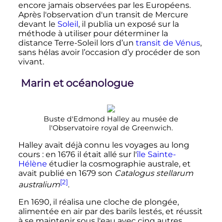
encore jamais observées par les Européens.
Après l'observation d'un transit de Mercure
devant le
Soleil
, il publia un exposé sur la
méthode à utiliser pour déterminer la
distance Terre-Soleil lors d’un
transit de Vénus
,
sans hélas avoir l’occasion d’y procéder de son
vivant.
Marin et océanologue
Buste d'Edmond Halley au musée de
l'Observatoire royal de Greenwich.
Halley avait déjà connu les voyages au long
cours
: en 1676 il était allé sur l'
île Sainte-
Hélène
étudier la cosmographie australe, et
avait publié en 1679 son
Catalogus stellarum
[2]
australium
.
En 1690, il réalisa une cloche de plongée,
alimentée en air par des barils lestés, et réussit
à se maintenir sous l'eau avec cinq autres