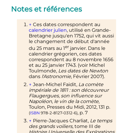
Notes et références
↑
Ces dates correspondent au
calendrier julien
, utilisé en Grande-
Bretagne jusqu'en 1752, qui vit aussi
le changement de début d'année
er
du 25 mars au
1
janvier. Dans le
calendrier grégorien, ces dates
correspondent au 8 novembre 1656
et au 25 janvier 1743. (voir Michel
Toulmonde,
Les dates de Newton
dans
l'Astronomie
, Février 2007).
↑
Jean-Michel Faidit,
La comète
impériale de 1811
: son découvreur
Flaugergues, son influence sur
Napoléon, le vin de la comète
,
Toulon, Presses du Midi,
2012
, 131
p.
,
p.
7
(
ISBN
978-2-8127-0312-6
)
↑
Pierre-Jacques Charliat,
Le temps
des grands voiliers
, tome III de
Histoire Universelle des Explorations