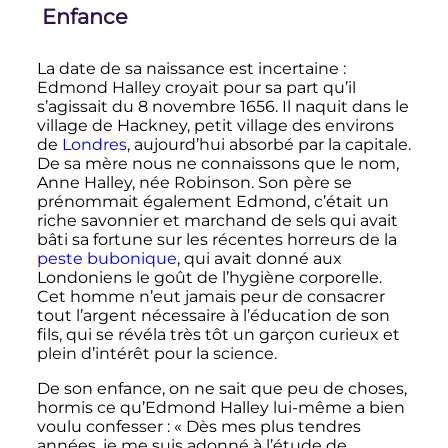
Enfance
La date de sa naissance est incertaine
:
Edmond Halley croyait pour sa part qu’il
s’agissait du
8 novembre 1656
. Il naquit dans le
village de Hackney, petit village des environs
de
Londres
, aujourd’hui absorbé par la capitale.
De sa mère nous ne connaissons que le nom,
Anne Halley, née Robinson. Son père se
prénommait également Edmond, c’était un
riche savonnier et marchand de sels qui avait
bâti sa fortune sur les récentes horreurs de la
peste bubonique
, qui avait donné aux
Londoniens le goût de l’hygiène corporelle.
Cet homme n’eut jamais peur de consacrer
tout l’argent nécessaire à l’éducation de son
fils, qui se révéla très tôt un garçon curieux et
plein d’intérêt pour la science.
De son enfance, on ne sait que peu de choses,
hormis ce qu’Edmond Halley lui-même a bien
voulu confesser
:
« Dès mes plus tendres
années, je me suis adonné à l’étude de