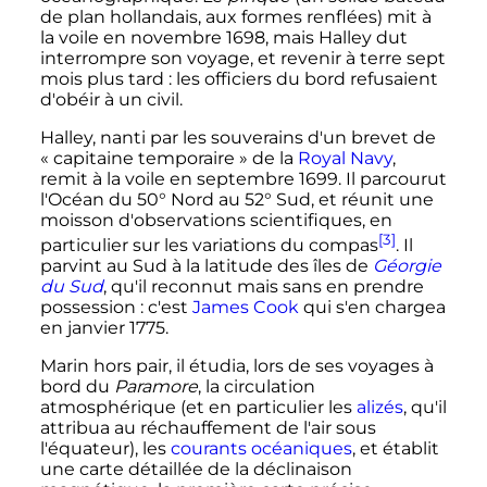
de plan hollandais, aux formes renflées) mit à
la voile en novembre 1698, mais Halley dut
interrompre son voyage, et revenir à terre sept
mois plus tard
: les officiers du bord refusaient
d'obéir à un civil.
Halley, nanti par les souverains d'un brevet de
«
capitaine temporaire
» de la
Royal Navy
,
remit à la voile en septembre 1699. Il parcourut
l'Océan du 50° Nord au 52° Sud, et réunit une
moisson d'observations scientifiques, en
[3]
particulier sur les variations du compas
. Il
parvint au Sud à la latitude des îles de
Géorgie
du Sud
, qu'il reconnut mais sans en prendre
possession
: c'est
James Cook
qui s'en chargea
en janvier 1775.
Marin hors pair, il étudia, lors de ses voyages à
bord du
Paramore
, la circulation
atmosphérique (et en particulier les
alizés
, qu'il
attribua au réchauffement de l'air sous
l'équateur), les
courants océaniques
, et établit
une carte détaillée de la déclinaison