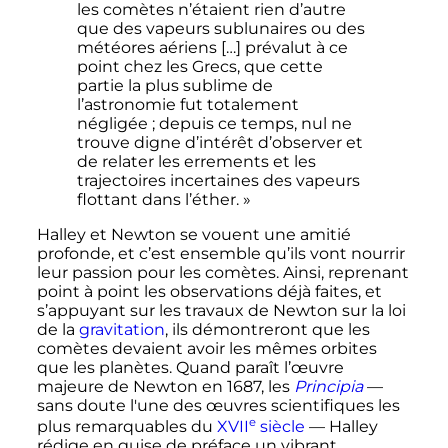
les comètes n’étaient rien d’autre
que des vapeurs sublunaires ou des
météores aériens […] prévalut à ce
point chez les Grecs, que cette
partie la plus sublime de
l’astronomie fut totalement
négligée ; depuis ce temps, nul ne
trouve digne d’intérêt d’observer et
de relater les errements et les
trajectoires incertaines des vapeurs
flottant dans l’éther. »
Halley et Newton se vouent une amitié
profonde, et c’est ensemble qu’ils vont nourrir
leur passion pour les comètes. Ainsi, reprenant
point à point les observations déjà faites, et
s’appuyant sur les travaux de Newton sur la loi
de la
gravitation
, ils démontreront que les
comètes devaient avoir les mêmes orbites
que les planètes. Quand paraît l’œuvre
majeure de Newton en 1687, les
Principia
—
sans doute l'une des œuvres scientifiques les
e
plus remarquables du
XVII
siècle
— Halley
rédige en guise de préface un vibrant