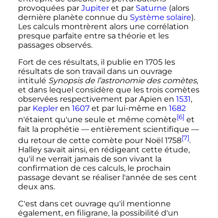
provoquées par
Jupiter
et par
Saturne
(alors
dernière planète connue du
Système solaire
).
Les calculs montrèrent alors une corrélation
presque parfaite entre sa théorie et les
passages observés.
Fort de ces résultats, il publie en 1705 les
résultats de son travail dans un ouvrage
intitulé
Synopsis de l’astronomie des comètes
,
et dans lequel considère que les trois comètes
observées respectivement par Apien en
1531
,
par
Kepler
en
1607
et par lui-même en
1682
[6]
n'étaient qu'une seule et même comète
et
fait la prophétie
—
entièrement scientifique
—
[7]
du retour de cette comète pour Noël 1758
.
Halley savait ainsi, en rédigeant cette étude,
qu'il ne verrait jamais de son vivant la
confirmation de ces calculs, le prochain
passage devant se réaliser l'année de ses cent
deux ans.
C'est dans cet ouvrage qu'il mentionne
également, en filigrane, la possibilité d'un