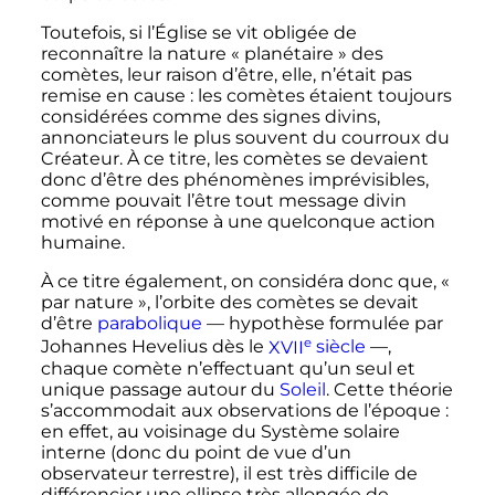
Toutefois, si l’Église se vit obligée de
reconnaître la nature «
planétaire
» des
comètes, leur raison d’être, elle, n’était pas
remise en cause
: les comètes étaient toujours
considérées comme des signes divins,
annonciateurs le plus souvent du courroux du
Créateur. À ce titre, les comètes se devaient
donc d’être des phénomènes imprévisibles,
comme pouvait l’être tout message divin
motivé en réponse à une quelconque action
humaine.
À ce titre également, on considéra donc que,
«
par nature »
, l’orbite des comètes se devait
d’être
parabolique
— hypothèse formulée par
e
Johannes Hevelius dès le
XVII
siècle
—,
chaque comète n’effectuant qu’un seul et
unique passage autour du
Soleil
. Cette théorie
s’accommodait aux observations de l’époque
:
en effet, au voisinage du Système solaire
interne (donc du point de vue d’un
observateur terrestre), il est très difficile de
différencier une ellipse très allongée de