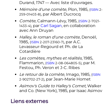
Durand, 1747
— Avec liste d'ouvrages.
↑
(en)
Edmund
Halley
,
A Synopsis of
Mémoire d'une comète
, Plon, 1985,
(
ISBN
2-
the Astronomy of Comets
, Londres,
, par Albert Ducrocq
259-01403-8
)
1705
,
p.
20
(
lire en ligne
[html]
,
consulté le 4 mai 2015)
:
«
[…] which
Comète
, Calmann-Lévy, 1985,
(
ISBN
2-7021-
make me suspect, there may be a
, par
Carl Sagan
, en collaboration
1433-4
)
far greater Number of them, which
avec Ann Druyan
moving in Regions more remote
Halley, le roman d'une comète
, Denoël,
from the Sun, become very
1985,
, par A.C.
(
ISBN
2-207-23160-7
)
obscure; and wanting Tails, pass by
Levasseur-Regourd et Ph. de La
us unseen: […]
»
, c'est-à-dire
«
(…) ce
Cotardière
qui (ce qui précède) me fait
Les comètes, mythes et réalités
, 1985,
suspecter (qu')il pourrait y en (les
Flammarion,
, par M.
(
ISBN
2-08-064805-5
)
comètes) avoir un nombre bien
Festou, Ph. Veron et J-C. Ribes
plus grand, qui se déplaçant dans
des régions plus éloignées du Soleil,
Le retour de la comète
, Imago, 1985,
(
ISBN
deviennent très obscures
; et
, par Jean-Marie Homet
2-902702-27-2
)
n'ayant pas de queue, passent vers
Asimov's Guide to Halley's Comet
, Walker
nous en restant invisibles.
»
.
and Co. (New York), 1985, par Isaac Asimov
↑
(en)
Edmond Halley, «
An Account
of the cause of the Change of the
Liens externes
Variation of the Magnetic Needle;
with an Hypothesis of the Structure