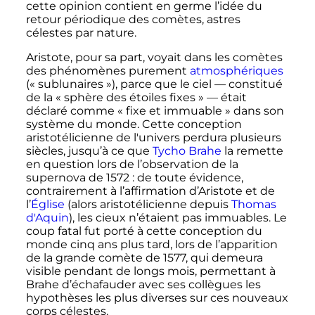
cette opinion contient en germe l’idée du
retour périodique des comètes, astres
célestes par nature.
Aristote, pour sa part, voyait dans les comètes
des phénomènes purement
atmosphériques
(«
sublunaires
»), parce que le ciel — constitué
de la
« sphère des étoiles fixes »
— était
déclaré comme
« fixe et immuable »
dans son
système du monde. Cette conception
aristotélicienne de l'univers perdura plusieurs
siècles, jusqu’à ce que
Tycho Brahe
la remette
en question lors de l’observation de la
supernova de 1572
: de toute évidence,
contrairement à l’affirmation d’Aristote et de
l’
Église
(alors aristotélicienne depuis
Thomas
d'Aquin
), les cieux n’étaient pas immuables. Le
coup fatal fut porté à cette conception du
monde cinq ans plus tard, lors de l’apparition
de la grande comète de 1577, qui demeura
visible pendant de longs mois, permettant à
Brahe d’échafauder avec ses collègues les
hypothèses les plus diverses sur ces nouveaux
corps célestes.