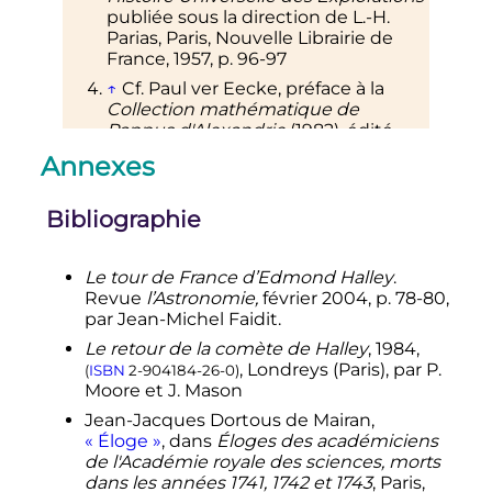
publiée sous la direction de L.-H.
Parias, Paris, Nouvelle Librairie de
France, 1957,
p.
96-97
↑
Cf. Paul ver Eecke, préface à la
Collection mathématique de
Pappus d'Alexandrie
(1982), édité
par Albert Blanchard, Paris,
p.
CXXIV
.
Annexes
↑
Traduction de Barthélemy Saint-
Hilaire,
lire en ligne
.
Bibliographie
↑
(en)
Edmund
Halley
,
A Synopsis of
the Astronomy of Comets
, Londres,
1705
,
p.
21
lire en ligne
[html]
,
Le tour de France d’Edmond Halley
.
consulté le 5 juin 2015).
Revue
l’Astronomie,
février 2004,
p.
78-80
,
par Jean-Michel Faidit.
↑
(en)
Edmund
Halley
,
A Synopsis of
the Astronomy of Comets
, Londres,
Le retour de la comète de Halley
, 1984,
1705
,
p.
22
(
lire en ligne
[html]
,
, Londreys (Paris), par P.
(
ISBN
2-904184-26-0
)
consulté le 4 mai 2015)
:
«
Hence I
Moore et J. Mason
dare venture to foretell, That it [the
Jean-Jacques Dortous de Mairan,
Comet] will return again in the Year
«
Éloge
»
, dans
Éloges des académiciens
1758.
»
, c'est-à-dire
«
Ainsi j'ose
de l'Académie royale des sciences, morts
prédire qu'elle (la comète) reviendra
dans les années 1741, 1742 et 1743
, Paris,
à nouveau en l'an 1758.
»
.