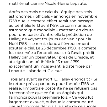
mathématicienne Nicole-Reine Lepaute.
Après des mois de calculs, l’équipe des trois
astronomes «
officiels
» annonça en novembre
1758 que la comète effectuerait son passage
au périhélie le
13 avril 1759
. La communauté
astronomique mondiale – mettant en doute
pour une partie d’entre elle la prédiction de
Halley, ne voyant toujours rien venir pour la
Noël 1758 – se remit donc à fiévreusement
scruter le ciel. Le
25 décembre 1758
, la comète
fut observée à l’endroit exact où l’avait prédit
Halley par un observateur près de Dresde, et
atteignit son périhélie le
13 mars 1759
,
exactement un mois avant la date fixée par
Lepaute, Lalande et Clairaut.
Trois ans avant sa mort, E. Halley énonçait
: «
Si
le retour prévu par nous pour l'année 1758 se
réalise, l'impartiale postérité ne se refusera pas
à reconnaître que ce fut un Anglais qui
l'annonça pour la première fois.
» Ce vœu fut
largement exaucé, puisque la communauté
des astronomes décida à la suite de ce succès