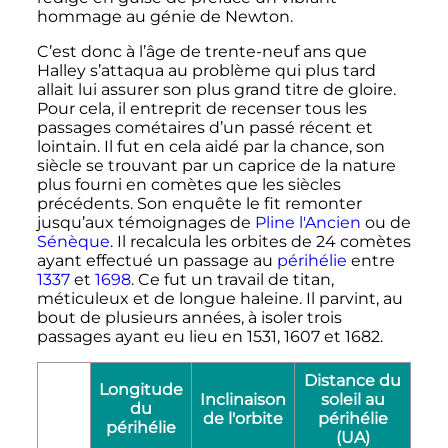
hommage au génie de Newton.
C’est donc à l’âge de trente-neuf ans que
Halley s’attaqua au problème qui plus tard
allait lui assurer son plus grand titre de gloire.
Pour cela, il entreprit de recenser tous les
passages cométaires d’un passé récent et
lointain. Il fut en cela aidé par la chance, son
siècle se trouvant par un caprice de la nature
plus fourni en comètes que les siècles
précédents. Son enquête le fit remonter
jusqu’aux témoignages de
Pline l'Ancien
ou de
Sénèque
. Il recalcula les orbites de 24 comètes
ayant effectué un passage au
périhélie
entre
1337
et
1698
. Ce fut un travail de titan,
méticuleux et de longue haleine. Il parvint, au
bout de plusieurs années, à isoler trois
passages ayant eu lieu en 1531, 1607 et 1682.
Distance du
Longitude
Inclinaison
soleil au
du
de l'orbite
périhélie
périhélie
(UA)