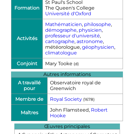
St Paul's School
Formation
The Queen's College
Université d'Oxford
Mathématicien
,
philosophe
,
démographe
,
physicien
,
professeur d'université
,
Activités
cartographe
,
astronome
,
météorologue,
géophysicien
,
climatologue
Conjoint
Mary Tooke
(
d
)
Autres informations
A travaillé
Observatoire royal de
pour
Greenwich
Membre de
Royal Society
(
1678
)
John Flamsteed,
Robert
Maîtres
Hooke
Œuvres principales