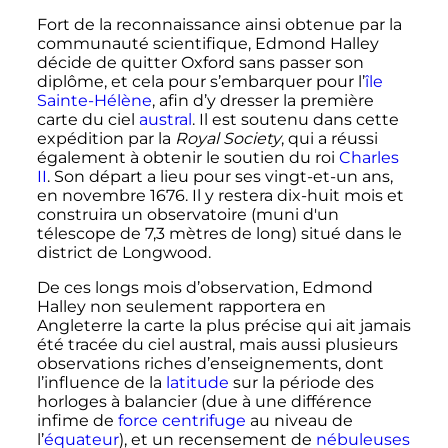
Fort de la reconnaissance ainsi obtenue par la
communauté scientifique, Edmond Halley
décide de quitter Oxford sans passer son
diplôme, et cela pour s’embarquer pour l’
île
Sainte-Hélène
, afin d’y dresser la première
carte du ciel
austral
. Il est soutenu dans cette
expédition par la
Royal Society
, qui a réussi
également à obtenir le soutien du roi
Charles
II
. Son départ a lieu pour ses vingt-et-un ans,
en novembre 1676. Il y restera dix-huit mois et
construira un observatoire (muni d'un
télescope de 7,3 mètres de long) situé dans le
district de Longwood.
De ces longs mois d’observation, Edmond
Halley non seulement rapportera en
Angleterre la carte la plus précise qui ait jamais
été tracée du ciel austral, mais aussi plusieurs
observations riches d’enseignements, dont
l’influence de la
latitude
sur la période des
horloges à balancier (due à une différence
infime de
force centrifuge
au niveau de
l’
équateur
), et un recensement de
nébuleuses