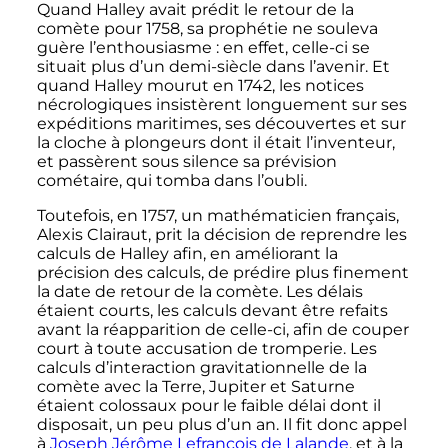
Quand Halley avait prédit le retour de la
comète pour 1758, sa prophétie ne souleva
guère l’enthousiasme
: en effet, celle-ci se
situait plus d’un demi-siècle dans l’avenir. Et
quand Halley mourut en 1742, les notices
nécrologiques insistèrent longuement sur ses
expéditions maritimes, ses découvertes et sur
la cloche à plongeurs dont il était l’inventeur,
et passèrent sous silence sa prévision
cométaire, qui tomba dans l’oubli.
Toutefois, en 1757, un mathématicien français,
Alexis Clairaut, prit la décision de reprendre les
calculs de Halley afin, en améliorant la
précision des calculs, de prédire plus finement
la date de retour de la comète. Les délais
étaient courts, les calculs devant être refaits
avant la réapparition de celle-ci, afin de couper
court à toute accusation de tromperie. Les
calculs d’interaction gravitationnelle de la
comète avec la Terre, Jupiter et Saturne
étaient colossaux pour le faible délai dont il
disposait, un peu plus d’un an. Il fit donc appel
à
Joseph Jérôme Lefrançois de Lalande
, et à la