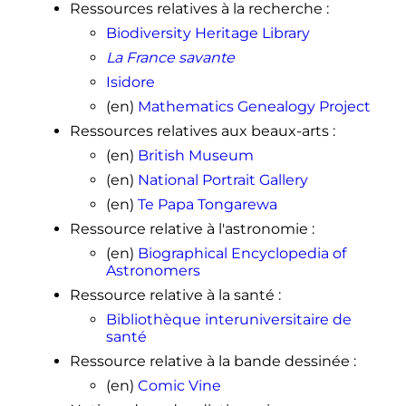
of the Internal Parts of the Earth
»,
Ressources relatives à la recherche
:
Philosophical Transactions of Royal
Biodiversity Heritage Library
Society of London
, n° 195, p. 563-578,
1692
La France savante
↑
(en)
Edmond Halley, «
An Account
Isidore
of the Late Surprizing Appearance
(en)
Mathematics Genealogy Project
of the Lights Seen in the Air, on the
Ressources relatives aux beaux-arts
:
Sixth of March Last; With an
Attempt to Explain the Principal
(en)
British Museum
Phaenomena thereof
»,
(en)
National Portrait Gallery
Philosophical Transactions of Royal
o
Society of London
,
n
347
,
p.
406-
(en)
Te Papa Tongarewa
428
, 1716
Ressource relative à l'astronomie
:
(en)
Biographical Encyclopedia of
Astronomers
Ressource relative à la santé
:
Bibliothèque interuniversitaire de
santé
Ressource relative à la bande dessinée
:
(en)
Comic Vine