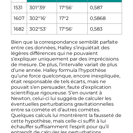
1531
301°39'
17°56'
0,587
1607
302°16'
17°2
0,5868
1682
302°53'
17°56'
0,583
Bien que la correspondance semblât parfaite
entre ces données, Halley s’inquiétait des
légères différences qui ne pouvaient
s’expliquer uniquement par des imprécisions
de mesure. De plus, l’intervalle variait de plus
d’une année. Halley formula l’hypothèse
qu’une force quelconque, encore inexpliquée,
était responsable de tels écarts, mais ne
pouvait s’en persuader, faute d’explication
scientifique rigoureuse. S’en ouvrant à
Newton, celui-ci lui suggéra de calculer les
éventuelles perturbations gravitationnelles
entre sa comète et d’autres comètes.
Quelques calculs lui montrèrent la fausseté de
cette hypothèse, mais celle-ci suffit à lui
échauffer suffisamment l’esprit pour qu’il
entreprît de calculer les perturbations