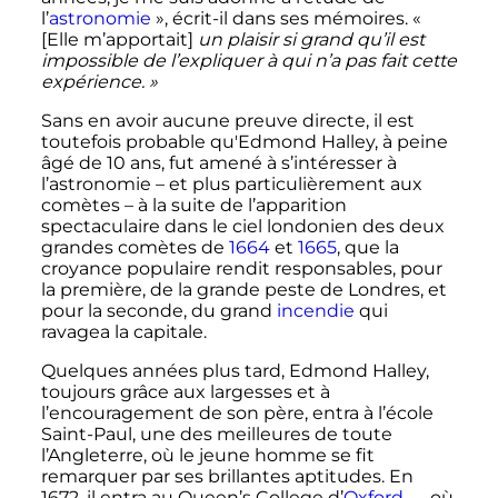
l’
astronomie
»
, écrit-il dans ses mémoires.
«
[Elle m’apportait]
un plaisir si grand qu’il est
impossible de l’expliquer à qui n’a pas fait cette
expérience. »
Sans en avoir aucune preuve directe, il est
toutefois probable qu'Edmond Halley, à peine
âgé de 10 ans, fut amené à s’intéresser à
l’astronomie – et plus particulièrement aux
comètes – à la suite de l’apparition
spectaculaire dans le ciel londonien des deux
grandes comètes de
1664
et
1665
, que la
croyance populaire rendit responsables, pour
la première, de la grande peste de Londres, et
pour la seconde, du grand
incendie
qui
ravagea la capitale.
Quelques années plus tard, Edmond Halley,
toujours grâce aux largesses et à
l’encouragement de son père, entra à l’école
Saint-Paul, une des meilleures de toute
l’Angleterre, où le jeune homme se fit
remarquer par ses brillantes aptitudes. En
1672, il entra au Queen’s College d’
Oxford
— où