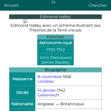
Fr
Accueil
Chercher
Edmond Halley
Edmond Halley avec un schéma illustrant ses
Théories de la Terre creuse.
Fonction
Astronome royal
1720
-
1742
John Flamsteed
James Bradley
Biographie
8 novembre
1656
Naissance
Londres
14 janvier
1742
Décès
Greenwich
Nationalité
Anglaise → Britannique