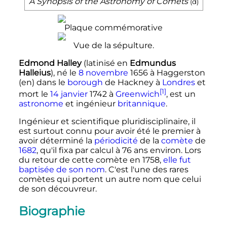
A Synopsis of the Astronomy of Comets
(
d
)
Plaque commémorative
Vue de la sépulture.
Edmond Halley
(latinisé en
Edmundus
Halleius
), né le
8 novembre
1656
à Haggerston
(en)
dans le
borough
de Hackney à
Londres
et
[1]
mort le
14 janvier
1742
à
Greenwich
, est un
astronome
et ingénieur
britannique
.
Ingénieur et scientifique pluridisciplinaire, il
est surtout connu pour avoir été le premier à
avoir déterminé la
périodicité
de la
comète
de
1682
, qu'il fixa par calcul à 76 ans environ. Lors
du retour de cette comète en 1758,
elle fut
baptisée de son nom
. C'est l'une des rares
comètes qui portent un autre nom que celui
de son découvreur.
Biographie