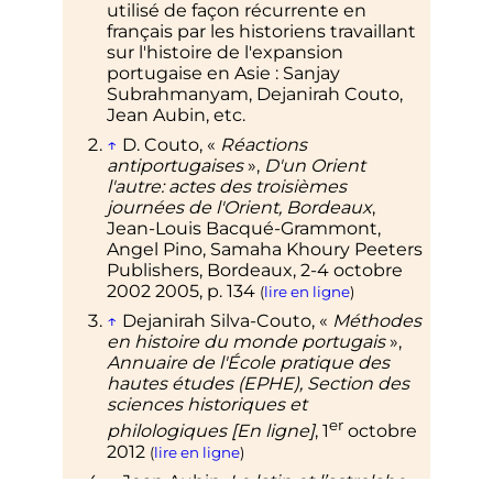
utilisé de façon récurrente en
français par les historiens travaillant
sur l'histoire de l'expansion
portugaise en Asie
: Sanjay
Subrahmanyam, Dejanirah Couto,
Jean Aubin, etc.
↑
D. Couto, «
Réactions
antiportugaises
»,
D'un Orient
l'autre: actes des troisièmes
journées de l'Orient, Bordeaux
,
Jean-Louis Bacqué-Grammont,
Angel Pino, Samaha Khoury Peeters
Publishers,
Bordeaux, 2-4 octobre
2002 2005
,
p.
134
(
lire en ligne
)
↑
Dejanirah Silva-Couto, «
Méthodes
en histoire du monde portugais
»,
Annuaire de l'École pratique des
hautes études (EPHE), Section des
sciences historiques et
er
philologiques [En ligne]
,
1
octobre
2012
(
lire en ligne
)
↑
Jean Aubin,
Le latin et l’astrolabe.