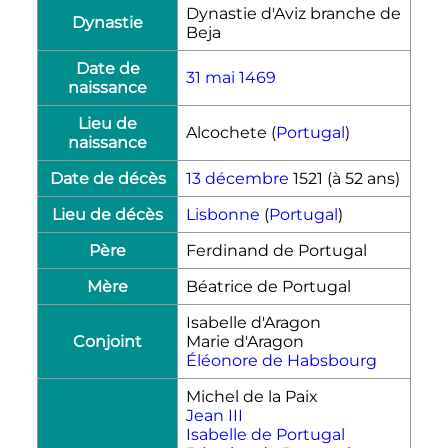
Dynastie d'Aviz branche de
Dynastie
Beja
Date de
31 mai
1469
naissance
Lieu de
Alcochete (
Portugal
)
naissance
Date de décès
13 décembre
1521
(à 52 ans)
Lieu de décès
Lisbonne
(
Portugal
)
Père
Ferdinand de Portugal
Mère
Béatrice de Portugal
Isabelle d'Aragon
Conjoint
Marie d'Aragon
Éléonore de Habsbourg
Michel de la Paix
Jean III
Isabelle de Portugal