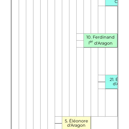
Castill
10. Ferdinand
er
I
d'Aragon
21. Éléon
d'Arag
5. Éléonore
d'Aragon