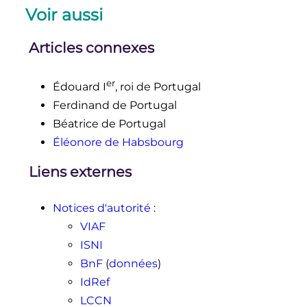
Recherches sur le Portugal de la
Voir aussi
Renaissance, son expansion en Asie
et les relations internationales
, Paris,
Fondation Calouste Gulbenkian,
Articles connexes
1996
, 448
p.
(
lire en ligne
)
er
Édouard
I
, roi de Portugal
Ferdinand de Portugal
Béatrice de Portugal
Éléonore de Habsbourg
Liens externes
Notices d'autorité
:
VIAF
ISNI
BnF
(
données
)
IdRef
LCCN