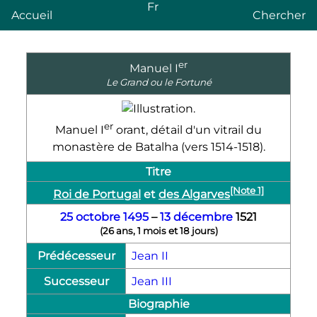
Fr
Accueil
Chercher
er
Manuel
I
Le Grand ou le Fortuné
er
Manuel I
orant, détail d'un vitrail du
monastère de Batalha (vers 1514-1518).
Titre
[Note 1]
Roi de Portugal
et
des Algarves
25 octobre
1495
–
13 décembre
1521
(
26 ans, 1 mois et 18 jours
)
Prédécesseur
Jean II
Successeur
Jean III
Biographie