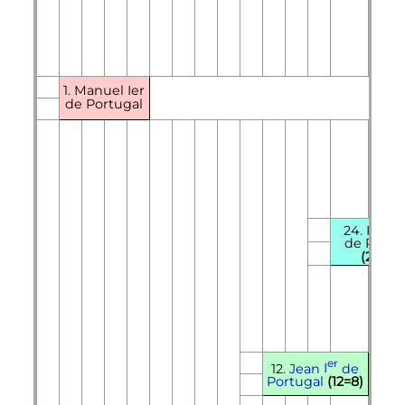
1. Manuel Ier
de Portugal
24. Pierr
de Portu
(24=16
er
12.
Jean
I
de
Portugal
(12=8)