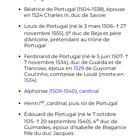
Béatrice de Portugal (1504-1538), épouse
en 1524 Charles III, duc de Savoie
Louis de Portugal (né le
3 mars 1506
- †
27
e
novembre 1555
),
5
duc de Beja et père
d'Antoine, prétendant au trône de
Portugal
Ferdinand de Portugal (né le
5 juin 1507
- †
7 novembre 1534
), duc de Guarda et de
Trancoso, époux en
1529
de Guyomar
Coutinho, comtesse de Loulé (morte en
1534
)
Alphonse (
1509
-
1540
),
cardinal
er
Henri
I
, cardinal, puis roi de Portugal
Édouard de Portugal (né le
7 octobre
e
1515
- †
20 septembre 1540
),
4
duc de
Guimarães, époux d'Isabelle de Bragance
fille du duc Jacques