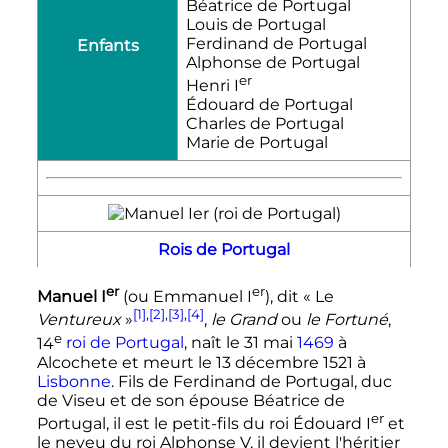
Béatrice de Portugal
Louis de Portugal
Ferdinand de Portugal
Enfants
Alphonse de Portugal
er
Henri
I
Édouard de Portugal
Charles de Portugal
Marie de Portugal
Rois de Portugal
er
er
Manuel
I
(ou Emmanuel
I
), dit «
Le
[1]
,
[2]
,
[3]
,
[4]
Ventureux
»
,
le Grand
ou
le Fortuné
,
e
14
roi de Portugal
, naît le
31 mai
1469
à
Alcochete et meurt le
13 décembre 1521
à
Lisbonne
. Fils de Ferdinand de Portugal, duc
de Viseu et de son épouse Béatrice de
er
Portugal, il est le petit-fils du roi Édouard
I
et
le neveu du roi Alphonse V, il devient l'héritier