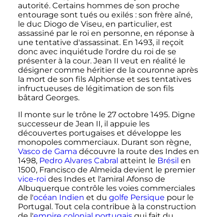
autorité. Certains hommes de son proche
entourage sont tués ou exilés
: son frère aîné,
le duc Diogo de Viseu, en particulier, est
assassiné par le roi en personne, en réponse à
une tentative d'assassinat. En 1493, il reçoit
donc avec inquiétude l'ordre du roi de se
présenter à la cour. Jean II veut en réalité le
désigner comme héritier de la couronne après
la mort de son fils Alphonse et ses tentatives
infructueuses de légitimation de son fils
bâtard Georges.
Il monte sur le trône le
27 octobre 1495
. Digne
successeur de Jean II, il appuie les
découvertes portugaises et développe les
monopoles commerciaux. Durant son règne,
Vasco de Gama
découvre la route des Indes en
1498,
Pedro Alvares Cabral
atteint le
Brésil
en
1500, Francisco de Almeida devient le premier
vice-roi
des Indes et l'amiral Afonso de
Albuquerque contrôle les voies commerciales
de l'
océan Indien
et du
golfe Persique
pour le
Portugal. Tout cela contribue à la construction
de l'
empire colonial portugais
qui fait du