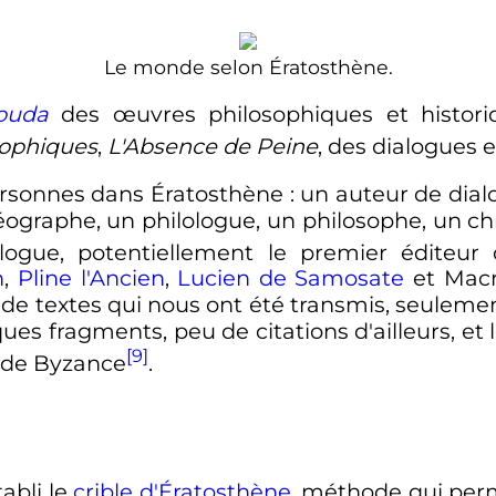
Le monde selon Ératosthène.
ouda
des œuvres philosophiques et histo
sophiques
,
L'Absence de Peine
, des dialogues
ersonnes dans Ératosthène
: un auteur de dia
ographe, un philologue, un philosophe, un ch
ogue, potentiellement le premier éditeur d
n
,
Pline l'Ancien
,
Lucien de Samosate
et Macro
 de textes qui nous ont été transmis, seuleme
ques fragments, peu de citations d'ailleurs, et 
[9]
e de Byzance
.
abli le
crible d'Ératosthène
, méthode qui per