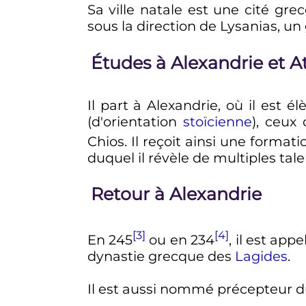
Sa ville natale est une cité gre
sous la direction de Lysanias, 
Études à Alexandrie et 
Il part à Alexandrie, où il est é
(d'orientation
stoïcienne
), ceux
Chios. Il reçoit ainsi une formati
duquel il
révèle de multiples tale
Retour à Alexandrie
[3]
[4]
En
245
ou en
234
, il est app
dynastie grecque des
Lagides
.
Il est aussi nommé précepteur d