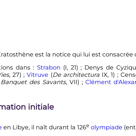
Ératosthène est la notice qui lui est consacrée
tions dans
:
Strabon
(
I
, 21)
; Denys de Cyziqu
ies
, 27)
;
Vitruve
(
De architectura
IX
, 1)
; Cens
 Banquet des Savants
,
VII
)
;
Clément d'Alexa
mation initiale
e
e
en Libye, il naît durant la
126
olympiade
(ent