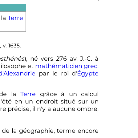
 la
Terre
,
v.
1635.
osthénês
), né vers
276
av. J.-C.
à
hilosophe et
mathématicien
grec
.
d'Alexandrie
par le roi d'
Égypte
de la
Terre
grâce à un calcul
'été en un endroit situé sur un
re précise, il n'y a aucune ombre,
eur de la géographie, terme encore