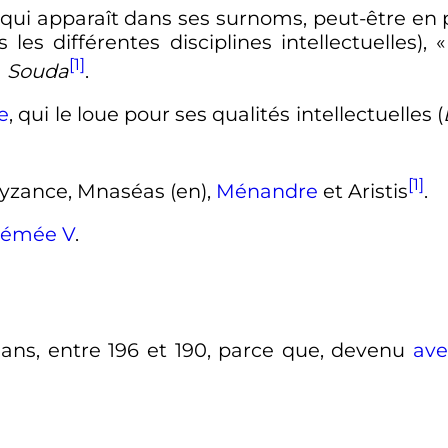
 qui apparaît dans ses surnoms, peut-être en 
es différentes disciplines intellectuelles), «
[1]
a
Souda
.
e
, qui le loue pour ses qualités intellectuelles (
[1]
Byzance, Mnaséas
(en)
,
Ménandre
et Aristis
.
lémée
V
.
 ans
, entre
196
et
190
, parce que, devenu
ave