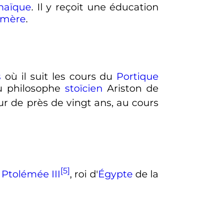
haïque
. Il y reçoit une éducation
mère
.
s
où il suit les cours du
Portique
u philosophe
stoïcien
Ariston de
r de près de vingt ans, au cours
[5]
r
Ptolémée
III
, roi d'
Égypte
de la