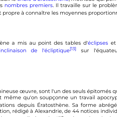
es
nombres premiers
. Il travaille sur le prob
 propre à connaître les moyennes proportionn
hène a mis au point des tables d'
éclipses
et
[13]
inclinaison de l'écliptique
sur l'équateu
mineuse œuvre, sont l'un des seuls épitomés qu
t même qu'on soupçonne un travail apocryp
olations depuis Ératosthène. Sa forme abré
tion, rédigé à Alexandrie, de 44 notices individ
e