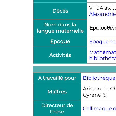
V.
194
av. J
Décès
Alexandrie
Nom dans la
Ἐρατοσθένη
langue maternelle
Époque
Époque hel
Mathémat
Activités
bibliothéc
A travaillé pour
Bibliothèque
Ariston de C
Maîtres
Cyrène
(
d
)
Directeur de
Callimaque 
thèse