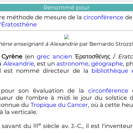
Renommé pour
re méthode de mesure de la
circonférence
de
d'Ératosthène
hène enseignant à Alexandrie
par Bernardo Strozzi
 Cyrène
(en
grec ancien
Ἐρατοσθένης
/
Erat
à
Alexandrie
, est un
astronome
,
géographe
, p
 il est nommé directeur de la
bibliothèque 
u pour son évaluation de la
circonférence
ueur de l'ombre à midi le jour du solstice d
 connue du
Tropique du Cancer
, où à cette heu
 la verticale.
e
d savant du
III
siècle
av. J.-C.
, il est l'invent