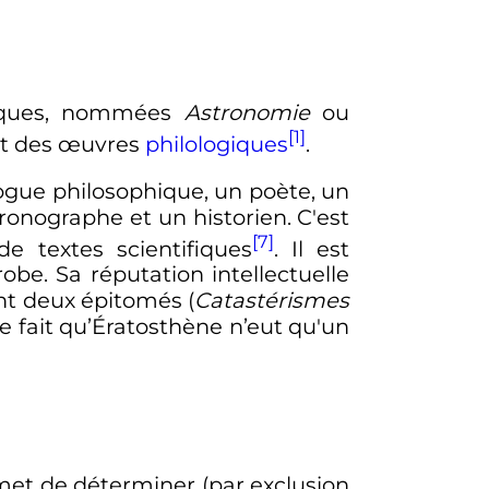
riques, nommées
Astronomie
ou
[1]
 et des œuvres
philologiques
.
logue philosophique, un poète, un
ronographe et un historien. C'est
[7]
e textes scientifiques
. Il est
be. Sa réputation intellectuelle
nt deux épitomés (
Catastérismes
le fait qu’Ératosthène n’eut qu'un
met de déterminer (par exclusion