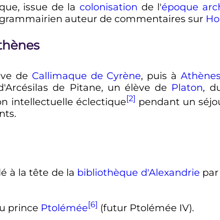
cque, issue de la
colonisation
de l'
époque arc
un grammairien auteur de commentaires sur
Ho
Athènes
lève de
Callimaque de Cyrène
, puis à
Athène
 d'Arcésilas de Pitane, un élève de
Platon
, d
[2]
on intellectuelle éclectique
pendant un séjou
nts
.
elé à la tête de la
bibliothèque d'Alexandrie
pa
[6]
u prince
Ptolémée
(futur Ptolémée IV).