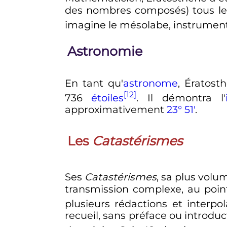
des nombres composés) tous l
imagine le mésolabe, instrument
Astronomie
En tant qu'
astronome
, Ératost
[12]
736
étoiles
. Il démontra l'
approximativement
23° 51'
.
Les
Catastérismes
Ses
Catastérismes
, sa plus volu
transmission complexe, au poin
plusieurs rédactions et interp
recueil, sans préface ou introduc