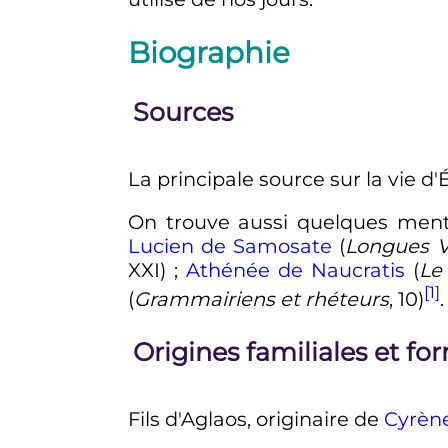
Biographie
Sources
La principale source sur la vie d'
On trouve aussi quelques men
Lucien de Samosate
(
Longues V
XXI
)
;
Athénée de Naucratis
(
Le
[1]
(
Grammairiens et rhéteurs
, 10)
.
Origines familiales et for
Fils d'Aglaos, originaire de
Cyrèn