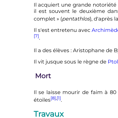
Il acquiert une grande notoriété
il est souvent le deuxième dans l
complet
» (
pentathlos
), d'après l
Il s'est entretenu avec
Archimèd
[7]
.
Il a des élèves
: Aristophane de 
Il vit jusque sous le règne de
Pto
Mort
Il se laisse mourir de faim à
80
[8]
,
[1]
étoiles
.
Travaux