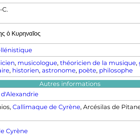
.-C.
ς ὁ Κυρηναῖος
lénistique
icien
,
musicologue
,
théoricien de la musique
,
aire
,
historien
,
astronome
,
poète
,
philosophe
Autres informations
 d'Alexandrie
hios,
Callimaque de Cyrène
, Arcésilas de Pitan
de Cyrène