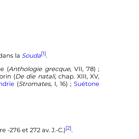
[1]
 dans la
Souda
.
e (
Anthologie grecque
,
VII
, 78)
;
orin (
De die natali
, chap.
XIII
,
XV
,
ndrie
(
Stromates
,
I
, 16)
;
Suétone
[2]
re -276 et
272
av. J.-C.
)
.