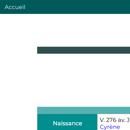
Accueil
V.
276
av. J
Naissance
Cyrène