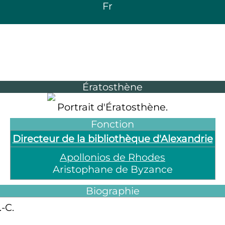
Fr
Ératosthène
Portrait d'Ératosthène.
Fonction
Directeur de la bibliothèque d'Alexandrie
Apollonios de Rhodes
Aristophane de Byzance
Biographie
.-C.