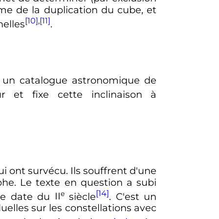
lème de la duplication du cube, et
[10]
,
[11]
elles
.
 un catalogue astronomique de
r et fixe cette inclinaison à
i ont survécu. Ils souffrent d'une
he. Le texte en question a subi
[14]
e
gée date du
II
siècle
. C'est un
uelles sur les constellations avec