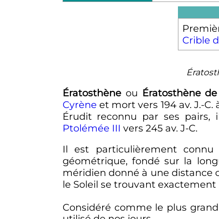
Premiè
Crible 
Ératost
Ératosthène
ou
Ératosthène de
Cyrène
et mort vers
194
av. J.-C.
Érudit reconnu par ses pairs,
Ptolémée
III
vers 245 av. J-C.
Il est particulièrement conn
géométrique, fondé sur la long
méridien donné à une distance
le Soleil se trouvant exactement à
Considéré comme le plus gran
utilisé de nos jours.