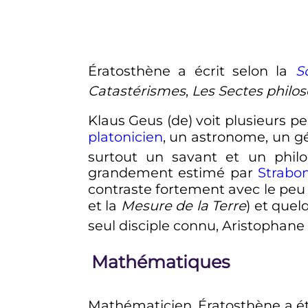
Ératosthène a écrit selon la
S
Catastérismes
,
Les Sectes philo
Klaus Geus
(de)
voit plusieurs p
platonicien
, un astronome, un gé
surtout un savant et un philol
grandement estimé par
Strabo
contraste fortement avec le peu
et la
Mesure de la Terre
) et quel
seul disciple connu, Aristophan
Mathématiques
Mathématicien, Ératosthène a ét