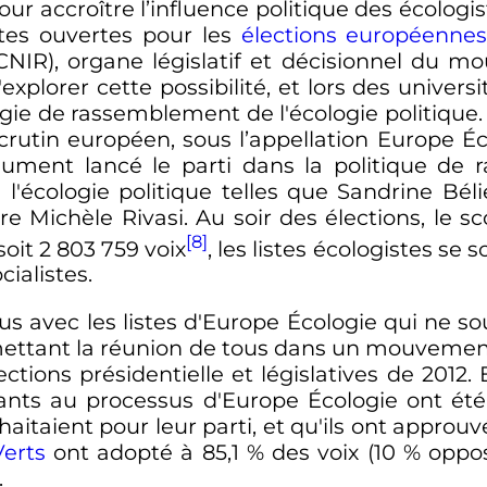
ur accroître l’influence politique des écologi
stes ouvertes pour les
élections européenne
 (CNIR), organe législatif et décisionnel du
xplorer cette possibilité, et lors des univers
égie de rassemblement de l'écologie politique. 
utin européen, sous l’appellation Europe Éc
lument lancé le parti dans la politique d
 l'écologie politique telles que Sandrine Bél
e Michèle Rivasi. Au soir des élections, le s
[8]
soit
2 803 759 voix
, les listes écologistes se 
ialistes.
enus avec les listes d'Europe Écologie qui ne s
ettant la réunion de tous dans un mouvement 
tions présidentielle et législatives de 2012.
cipants au processus d'Europe Écologie ont é
uhaitaient pour leur parti, et qu'ils ont appro
Verts
ont adopté à 85,1
% des voix (10
% oppos
.