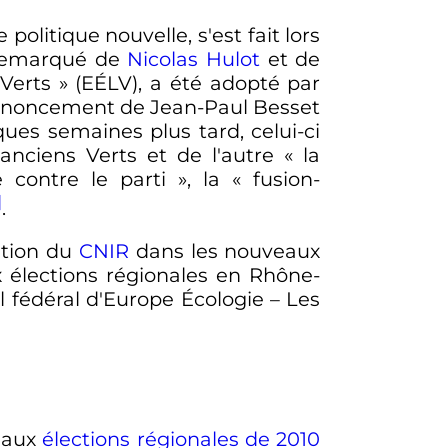
olitique nouvelle, s'est fait lors
 remarqué de
Nicolas Hulot
et de
Verts »
(EÉLV), a été adopté par
e renoncement de Jean-Paul Besset
ues semaines plus tard, celui-ci
anciens Verts et de l'autre
« la
 contre le parti »
, la
« fusion-
]
.
ation du
CNIR
dans les nouveaux
x élections régionales en Rhône-
 fédéral d'Europe Écologie – Les
s aux
élections régionales de 2010