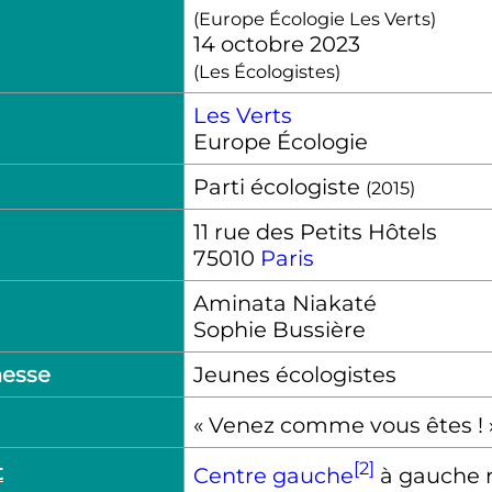
(Europe Écologie Les Verts)
14 octobre 2023
(Les Écologistes)
Les Verts
Europe Écologie
Parti écologiste
(2015)
11 rue des Petits Hôtels
75010
Paris
Aminata Niakaté
Sophie Bussière
esse
Jeunes écologistes
« Venez comme vous êtes ! 
[2]
t
Centre gauche
à gauche r