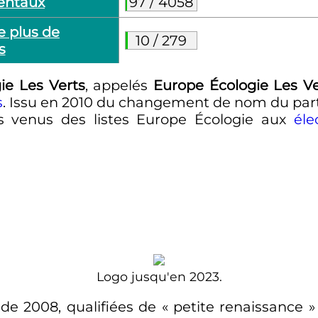
entaux
97
/
4058
 plus de
10
/
279
s
ie Les Verts
, appelés
Europe Écologie Les Ve
s
. Issu en 2010 du changement de nom du par
ts venus des listes Europe Écologie aux
éle
Logo jusqu'en 2023.
 de 2008, qualifiées de
« petite renaissance »