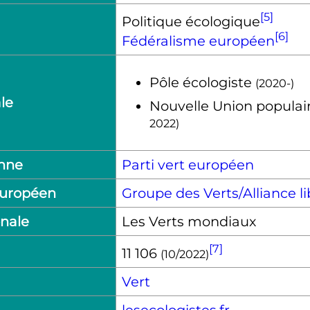
[5]
Politique écologique
[6]
Fédéralisme européen
Pôle écologiste
(2020-)
ale
Nouvelle Union populair
2022)
enne
Parti vert européen
européen
Groupe des Verts/Alliance 
onale
Les Verts mondiaux
[7]
11 106
(10/2022)
Vert
lesecologistes.fr