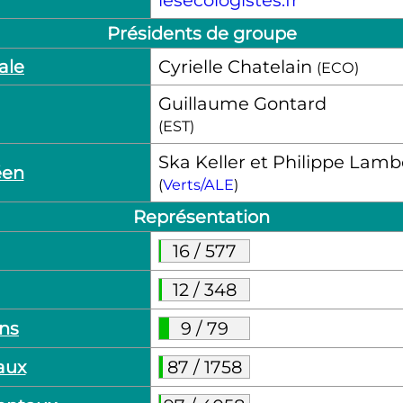
Présidents de groupe
ale
Cyrielle Chatelain
(ECO)
Guillaume Gontard
(EST)
Ska Keller et Philippe Lamb
éen
(
Verts/ALE
)
Représentation
16
/
577
12
/
348
ns
9
/
79
aux
87
/
1758