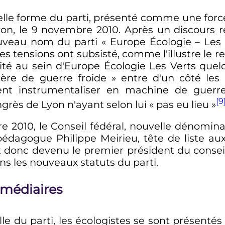
lle forme du parti, présenté comme une force p
yon, le
9 novembre 2010
. Après un discours
nouveau nom du parti
« Europe Écologie – Les 
 des tensions ont subsisté, comme l'illustre l
ité au sein d'Europe Écologie Les Verts quelq
tère de guerre froide »
entre d'un côté les 
ent instrumentaliser en machine de guerre
[9
rès de Lyon n'ayant selon lui
« pas eu lieu »
re 2010
, le Conseil fédéral, nouvelle dénomin
édagogue Philippe Meirieu, tête de liste au
 donc devenu le premier président du conseil
ns les nouveaux statuts du parti.
ermédiaires
le du parti, les écologistes se sont présenté