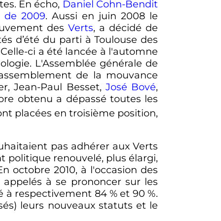
stes. En écho,
Daniel Cohn-Bendit
s de 2009
. Aussi en
juin 2008
le
 mouvement des
Verts
, a décidé de
ités d’été du parti à Toulouse des
Celle-ci a été lancée à l'automne
ologie. L'Assemblée générale de
e rassemblement de la mouvance
ier, Jean-Paul Besset,
José Bové
,
core obtenu a dépassé toutes les
sont placées en troisième position,
ouhaitaient pas adhérer aux Verts
politique renouvelé, plus élargi,
 En
octobre 2010
, à l'occasion des
té appelés à se prononcer sur les
uvé à respectivement 84
% et 90
%.
és) leurs nouveaux statuts et le