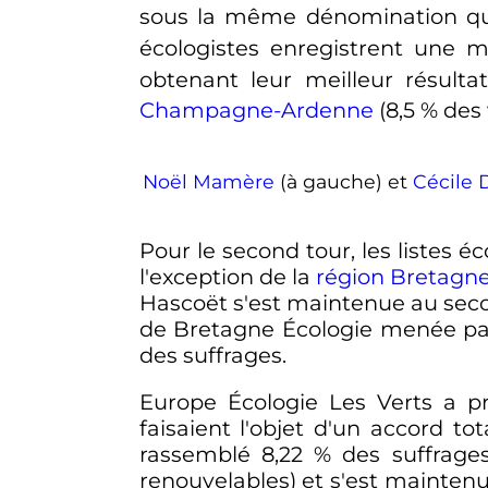
sous la même dénomination qu'
écologistes enregistrent une m
obtenant leur meilleur résult
Champagne-Ardenne
(8,5
% des 
Noël Mamère
(à gauche) et
Cécile 
Pour le second tour, les listes é
l'exception de la
région Bretagn
Hascoët s'est maintenue au second
de Bretagne Écologie menée p
des suffrages.
Europe Écologie Les Verts a pr
faisaient l'objet d'un accord tot
rassemblé 8,22
% des suffrage
renouvelables) et s'est mainten