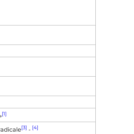
[1]
»
[3]
[4]
adicale
-