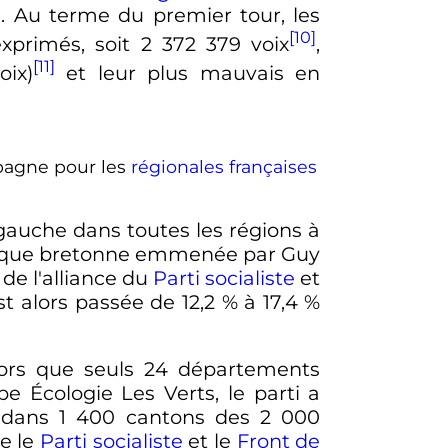
 Au terme du premier tour, les
[10]
exprimés, soit
2 372 379 voix
,
[11]
oix)
et leur plus mauvais en
mpagne pour les
régionales françaises
e gauche dans toutes les régions à
atique bretonne emmenée par Guy
de l'alliance du
Parti socialiste
et
st alors passée de 12,2
% à 17,4
%
Alors que seuls 24 départements
ope Écologie Les Verts, le parti a
s dans
1 400 cantons
des
2 000
e le
Parti socialiste
et le
Front de