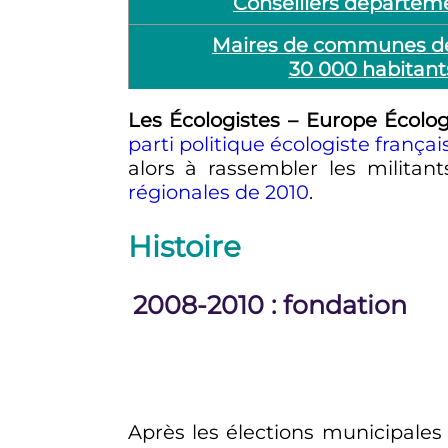
Conseillers départem
Maires de communes de
30 000 habitant
Les Écologistes – Europe Écolog
parti politique
écologiste
françai
alors à rassembler les militan
régionales de 2010
.
Histoire
2008
-
2010
: fondation
Après les élections municipales