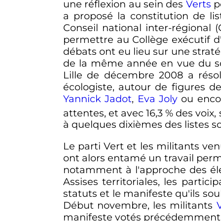
une réflexion au sein des
Verts
po
a proposé la constitution de li
Conseil national inter-régional
permettre au Collège exécutif d'e
débats ont eu lieu sur une strat
de la même année en vue du scr
Lille de
décembre 2008
a réso
écologiste, autour de figures de
Yannick Jadot
,
Eva Joly
ou encor
attentes, et avec 16,3
% des voix, 
à quelques dixièmes des listes soc
Le parti Vert et les militants v
ont alors entamé un travail perm
notamment à l'approche des élec
Assises territoriales, les parti
statuts et le manifeste qu'ils so
Début
novembre
, les militants
manifeste votés précédemment