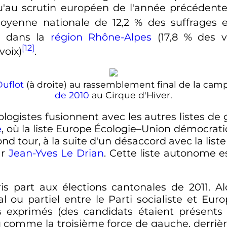
au scrutin européen de l'année précédente.
oyenne nationale de 12,2
% des suffrages 
at dans la
région Rhône-Alpes
(17,8
% des v
[12]
voix)
.
Duflot
(à droite) au rassemblement final de la ca
de
2010
au Cirque d'Hiver.
cologistes fusionnent avec les autres listes d
e
, où la liste Europe Écologie–Union démocr
 tour, à la suite d'un désaccord avec la liste 
ar
Jean-Yves Le Drian
. Cette liste autonome e
is part aux élections cantonales de 2011. 
al ou partiel entre le Parti socialiste et Eur
s exprimés (des candidats étaient présent
u comme la troisième force de gauche, derrièr