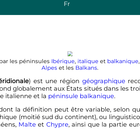
Fr
par les péninsules
Ibérique
,
italique
et
balkanique
Alpes
et les
Balkans
.
ridionale
) est une région
géographique
reco
spond globalement aux États situés dans les t
le italienne et la
péninsule balkanique
.
nt la définition peut être variable, selon q
hique (moitié sud du continent), ou linguistico
néens,
Malte
et
Chypre
, ainsi que la partie e