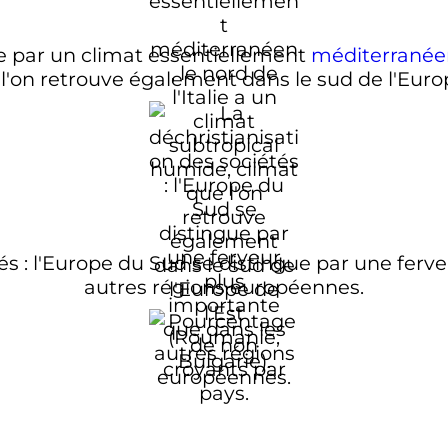
e par un climat essentiellement
méditerranée
 l'on retrouve également dans le sud de l'Europ
és
: l'Europe du Sud se distingue par une ferv
autres régions européennes.