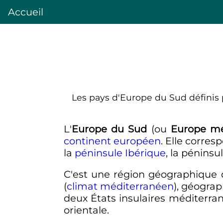
Accueil
Les pays d'Europe du Sud définis 
L'
Europe du Sud
(ou
Europe mé
continent européen
. Elle corre
la
péninsule Ibérique
, la péninsu
C'est une région géographique do
(
climat méditerranéen
), géograp
deux États insulaires méditerra
orientale.