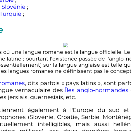
Slovénie
;
Turquie
;
e
 où une langue romane est la langue officielle. L
ne latine
; pourtant l'existence passée de l'anglo
essentiellement) sur la langue anglaise est telle q
les langues romanes ne définissent pas le concep
 romanes
, dits parfois «
pays latins
», sont par
langue vernaculaire des
Îles anglo-normandes
s jersiais, guernesiais
,
etc.
iennent également à l'Europe du sud et 
avophones (Slovénie, Croatie, Serbie, Montén
ellement intelligibles, mais aussi hellé
(cinq millions), ces deux dernières lang