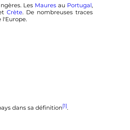
angères. Les
Maures
au
Portugal
,
et
Crète
. De nombreuses traces
 l'Europe.
[1]
pays dans sa définition
.