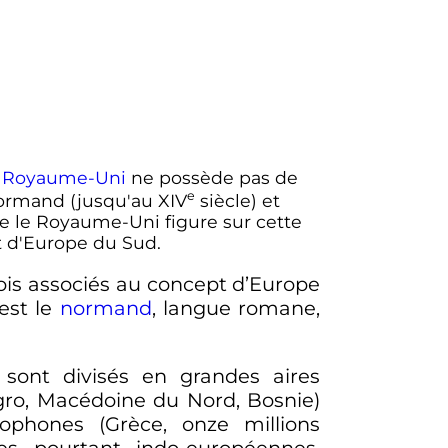
e
Royaume-Uni
ne possède pas de
e
-normand (jusqu'au
XIV
siècle
) et
ue le Royaume-Uni figure sur cette
t d'Europe du Sud.
fois associés au concept d’Europe
est le
normand
, langue romane,
sont divisés en grandes aires
égro, Macédoine du Nord, Bosnie)
nophones (Grèce, onze millions
ues pourtant indo-européennes,