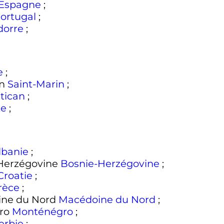
Espagne
;
ortugal
;
dorre
;
e
;
Saint-Marin
;
tican
;
te
;
lbanie
;
Bosnie-Herzégovine
;
Croatie
;
rèce
;
Macédoine du Nord
;
Monténégro
;
erbie
;