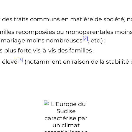
ar des traits communs en matière de société,
familles recomposées ou monoparentales moin
[2]
s-mariage moins nombreuses
,
etc.
)
;
lus forte vis-à-vis des familles
;
[3]
 élevé
(notamment en raison de la stabilité 