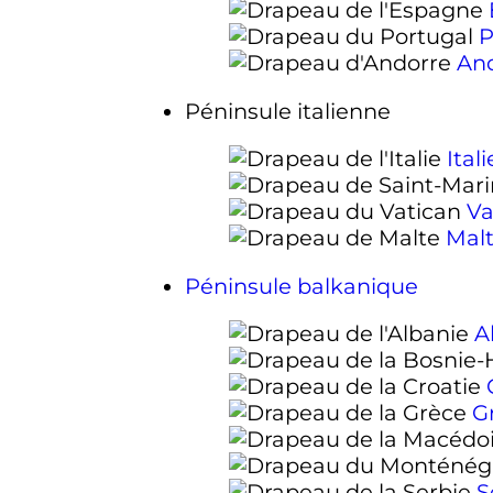
P
An
Péninsule italienne
Itali
Va
Mal
Péninsule balkanique
A
G
S