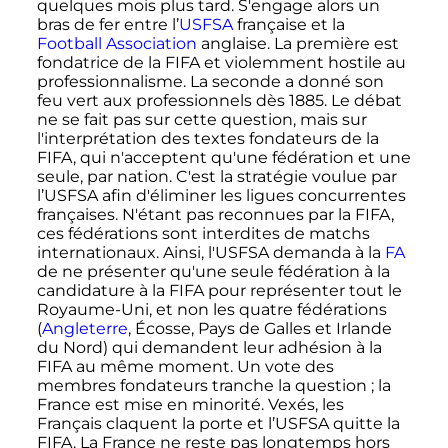
quelques mois plus tard. S'engage alors un
bras de fer entre l’
USFSA
française et la
Football Association
anglaise. La première est
fondatrice de la FIFA et violemment hostile au
professionnalisme. La seconde a donné son
feu vert aux professionnels dès 1885. Le débat
ne se fait pas sur cette question, mais sur
l'interprétation des textes fondateurs de la
FIFA, qui n'acceptent qu'une fédération et une
seule, par nation. C'est la stratégie voulue par
l’USFSA afin d'éliminer les ligues concurrentes
françaises. N'étant pas reconnues par la FIFA,
ces fédérations sont interdites de matchs
internationaux. Ainsi, l'USFSA demanda à la
FA
de ne présenter qu'une seule fédération à la
candidature à la FIFA pour représenter tout le
Royaume-Uni, et non les quatre fédérations
(
Angleterre
, Écosse, Pays de Galles et Irlande
du Nord) qui demandent leur adhésion à la
FIFA au même moment. Un vote des
membres fondateurs tranche la question
; la
France est mise en minorité. Vexés, les
Français claquent la porte et l’USFSA quitte la
FIFA. La France ne reste pas longtemps hors