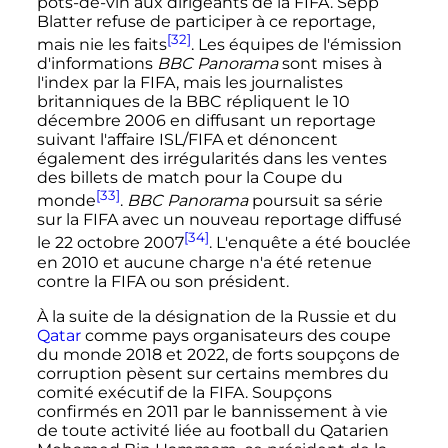
pots-de-vin aux dirigeants de la FIFA. Sepp
Blatter refuse de participer à ce reportage,
[32]
mais nie les faits
. Les équipes de l'émission
d'informations
BBC Panorama
sont mises à
l'index par la FIFA, mais les journalistes
britanniques de la BBC répliquent le
10
décembre 2006
en diffusant un reportage
suivant l'affaire ISL/FIFA et dénoncent
également des irrégularités dans les ventes
des billets de match pour la Coupe du
[33]
monde
.
BBC Panorama
poursuit sa série
sur la FIFA avec un nouveau reportage diffusé
[34]
le
22 octobre 2007
. L'enquête a été bouclée
en 2010 et aucune charge n'a été retenue
contre la FIFA ou son président.
À la suite de la désignation de la Russie et du
Qatar
comme pays organisateurs des coupe
du monde 2018 et 2022, de forts soupçons de
corruption pèsent sur certains membres du
comité exécutif de la FIFA. Soupçons
confirmés en 2011 par le bannissement à vie
de toute activité liée au football du Qatarien