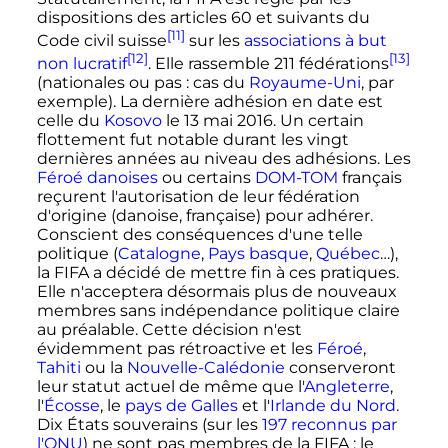
dispositions des articles 60 et suivants du
[11]
Code civil suisse
sur les
associations à but
[12]
[13]
non lucratif
. Elle rassemble 211 fédérations
(nationales ou pas
: cas du
Royaume-Uni
, par
exemple). La dernière adhésion en date est
celle du
Kosovo
le
13 mai 2016
. Un certain
flottement fut notable durant les vingt
dernières années au niveau des adhésions. Les
Féroé
danoises
ou certains
DOM-TOM
français
reçurent l'autorisation de leur fédération
d'origine (danoise, française) pour adhérer.
Conscient des conséquences d'une telle
politique (
Catalogne
,
Pays basque
,
Québec
…),
la FIFA a décidé de mettre fin à ces pratiques.
Elle n'acceptera désormais plus de nouveaux
membres sans indépendance politique claire
au préalable. Cette décision n'est
évidemment pas rétroactive et les
Féroé
,
Tahiti
ou la
Nouvelle-Calédonie
conserveront
leur statut actuel de même que l'
Angleterre
,
l'
Écosse
, le
pays de Galles
et l'
Irlande du Nord
.
Dix États souverains (sur les
197 reconnus par
l'ONU
) ne sont pas membres de la FIFA
: le