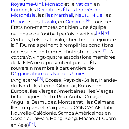
Royaume-Uni
,
Monaco
et le
Vatican
en
Europe
, les
Kiribati
, les
États fédérés de
Micronésie
, les
Îles Marshall
,
Nauru
,
Niue
, les
[14]
Palaos
, et les
Tuvalu
, en
Océanie
. Tous ces
États non-membres ont bien une équipe
[15]
,
[16]
nationale de football parfois inactives
.
Certains, tels les Tuvalu, cherchent à rejoindre
la FIFA, mais peinent à remplir les conditions
[17]
nécessaires en termes d'infrastructures
.
A
contrario
, vingt-quatre associations membres
de la FIFA ne représentent pas un État
souverain membre à part entière de
l'
Organisation des Nations Unies
:
[18]
(Angleterre
, Écosse, Pays-de-Galles, Irlande-
du-Nord, Îles Féroé, Gibraltar, Kosovo en
Europe, Îles Vierges Américaines, Îles Vierges
britanniques, Porto-Rico, Aruba, Curaçao,
Anguilla, Bermudes, Montserrat, Îles Caïmans,
Îles Turques-et-Caïques au CONCACAF, Tahiti,
Nouvelle-Calédonie, Samoa Américaines en
Océanie, Taïwan, Hong-Kong, Macao, et Guam
[14]
en Asie)
.