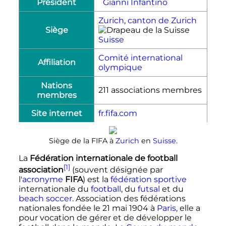
Président
Gianni Infantino
Zurich
,
canton de Zurich
Siège
Suisse
Comité international
Affiliation
olympique
Nations
211 associations membres
membres
Site internet
fr.fifa.com
Siège de la FIFA à
Zurich
en
Suisse
.
La
Fédération internationale de football
[1]
association
(souvent désignée par
l'
acronyme
FIFA
) est la
fédération sportive
internationale du
football
, du
futsal
et du
beach soccer
. Association des fédérations
nationales fondée le
21 mai 1904
à
Paris
, elle a
pour vocation de gérer et de développer le