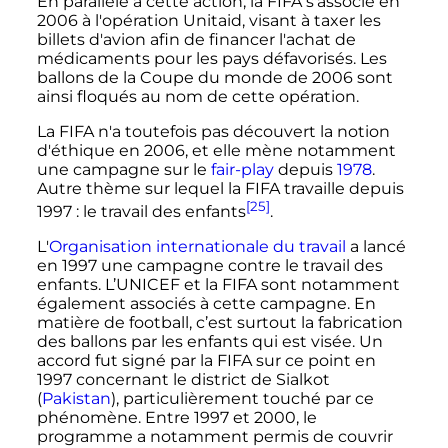
En parallèle à cette action, la FIFA s'associe en
2006 à l'opération Unitaid, visant à taxer les
billets d'avion afin de financer l'achat de
médicaments pour les pays défavorisés. Les
ballons de la Coupe du monde de 2006 sont
ainsi floqués au nom de cette opération.
La FIFA n'a toutefois pas découvert la notion
d'éthique en 2006, et elle mène notamment
une campagne sur le
fair-play
depuis
1978
.
Autre thème sur lequel la FIFA travaille depuis
[25]
1997
: le travail des enfants
.
L'
Organisation internationale du travail
a lancé
en 1997 une campagne contre le travail des
enfants. L’UNICEF et la FIFA sont notamment
également associés à cette campagne. En
matière de football, c’est surtout la fabrication
des ballons par les enfants qui est visée. Un
accord fut signé par la FIFA sur ce point en
1997 concernant le district de Sialkot
(
Pakistan
), particulièrement touché par ce
phénomène. Entre 1997 et 2000, le
programme a notamment permis de couvrir