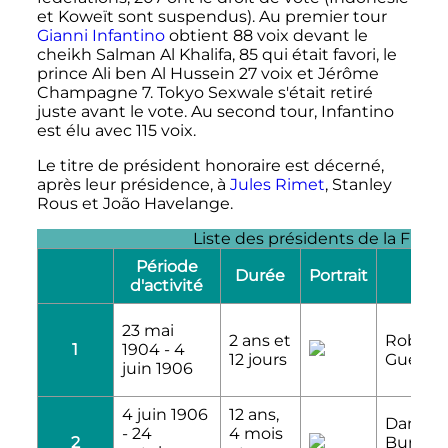
et Koweït sont suspendus). Au premier tour
Gianni Infantino
obtient 88 voix devant le
cheikh Salman Al Khalifa, 85 qui était favori, le
prince Ali ben Al Hussein 27 voix et Jérôme
Champagne 7. Tokyo Sexwale s'était retiré
juste avant le vote. Au second tour, Infantino
est élu avec
115 voix
.
Le titre de président honoraire est décerné,
après leur présidence, à
Jules Rimet
, Stanley
Rous et João Havelange.
Liste des présidents de la FIFA
Période
Durée
Portrait
No
d'activité
23 mai
2 ans et
Robert
1
1904
-
4
12 jours
Guérin
juin 1906
4 juin 1906
12 ans,
Daniel
-
24
4 mois
2
Burley