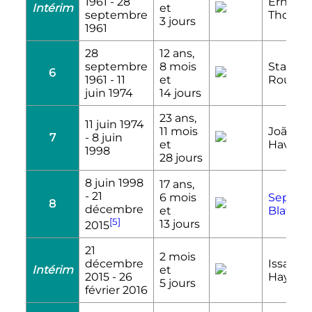
1961
-
28
Ernst
Intérim
et
septembre
Thomm
3 jours
1961
28
12 ans,
septembre
8 mois
Stanley
6
1961
-
11
et
Rous
juin 1974
14 jours
23 ans,
11 juin 1974
11 mois
João
7
-
8 juin
et
Havela
1998
28 jours
8 juin 1998
17 ans,
-
21
6 mois
Sepp
8
décembre
et
Blatter
[5]
13 jours
2015
21
2 mois
décembre
Issa
Intérim
et
2015
-
26
Hayato
5 jours
février 2016