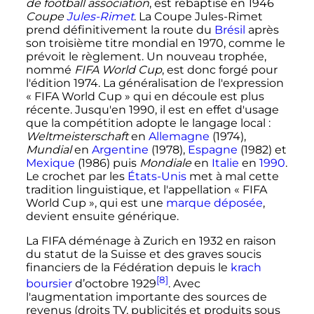
de football association
, est rebaptisé en 1946
Coupe
Jules-Rimet
. La Coupe Jules-Rimet
prend définitivement la route du
Brésil
après
son troisième titre mondial en 1970, comme le
prévoit le règlement. Un nouveau trophée,
nommé
FIFA World Cup
, est donc forgé pour
l'édition 1974. La généralisation de l'expression
«
FIFA World Cup
» qui en découle est plus
récente. Jusqu'en 1990, il est en effet d'usage
que la compétition adopte le langage local
:
Weltmeisterschaft
en
Allemagne
(1974),
Mundial
en
Argentine
(1978),
Espagne
(1982) et
Mexique
(1986) puis
Mondiale
en
Italie
en
1990
.
Le crochet par les
États-Unis
met à mal cette
tradition linguistique, et l'appellation «
FIFA
World Cup
», qui est une
marque déposée
,
devient ensuite générique.
La FIFA déménage à Zurich en 1932 en raison
du statut de la Suisse et des graves soucis
financiers de la Fédération depuis le
krach
[8]
boursier
d’
octobre 1929
. Avec
l'augmentation importante des sources de
revenus (droits TV, publicités et produits sous