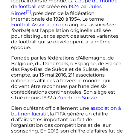
football dans le monde. La
Coupe du monde
de football
est créée en
1924
par
Jules
[2]
Rimet
, président de la fédération
internationale de 1920 à 1954. Le terme
Football Association
(en anglais
:
association
football
) est l'appellation originelle utilisée
pour distinguer ce sport des autres variantes
de football qui se développent à la même
époque.
Fondée par les fédérations d'Allemagne, de
Belgique, du Danemark, d'Espagne, de France,
des Pays-Bas, de Suède et de Suisse, elle
compte, au 13 mai 2016, 211 associations
nationales affiliées à travers le monde, qui
doivent être reconnues par l'une des six
confédérations continentales. Son siège est
situé depuis 1932 à
Zurich
, en
Suisse
.
Bien qu'étant officiellement une
association à
but non lucratif
, la FIFA génère un chiffre
d'affaires très important du fait de
l'organisation des compétitions et de leur
sponsoring. En 2013, son chiffre d'affaires fut de