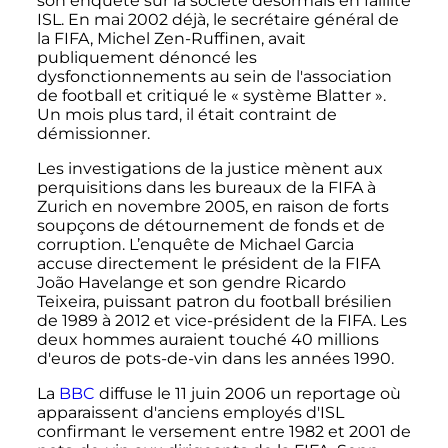
son enquête sur la société désormais en faillite
ISL. En mai 2002 déjà, le secrétaire général de
la FIFA, Michel Zen-Ruffinen, avait
publiquement dénoncé les
dysfonctionnements au sein de l'association
de football et critiqué le «
système Blatter
».
Un mois plus tard, il était contraint de
démissionner.
Les investigations de la justice mènent aux
perquisitions dans les bureaux de la FIFA à
Zurich en novembre 2005, en raison de forts
soupçons de détournement de fonds et de
corruption. L’enquête de Michael Garcia
accuse directement le président de la FIFA
João Havelange et son gendre Ricardo
Teixeira, puissant patron du football brésilien
de 1989 à 2012 et vice-président de la FIFA. Les
deux hommes auraient touché 40 millions
d'euros de pots-de-vin dans les années 1990.
La
BBC
diffuse le 11 juin 2006 un reportage où
apparaissent d'anciens employés d'ISL
confirmant le versement entre 1982 et 2001 de