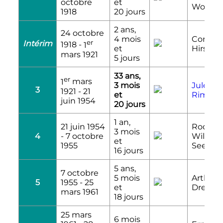
octobre
et
Woolfall
1918
20 jours
2 ans,
24 octobre
4 mois
Corneli
er
Intérim
1918
-
1
et
Hirsch
mars 1921
5 jours
33 ans,
er
1
mars
3 mois
Jules
3
1921
-
21
et
Rimet
juin 1954
20 jours
1 an,
21 juin 1954
Rodolp
3 mois
4
-
7 octobre
William
et
1955
Seeldra
16 jours
5 ans,
7 octobre
5 mois
Arthur
5
1955
-
25
et
Drewry
mars 1961
18 jours
25 mars
6 mois