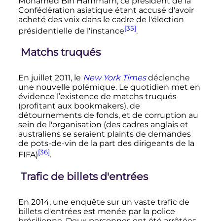
Mohamed Bin Hammam, ce président de la
Confédération asiatique étant accusé d'avoir
acheté des voix dans le cadre de l'élection
[35]
présidentielle de l'instance
.
Matchs truqués
En juillet 2011, le
New York Times
déclenche
une nouvelle polémique. Le quotidien met en
évidence l’existence de matchs truqués
(profitant aux bookmakers), de
détournements de fonds, et de corruption au
sein de l'organisation (des cadres anglais et
australiens se seraient plaints de demandes
de pots-de-vin de la part des dirigeants de la
[36]
FIFA)
.
Trafic de billets d'entrées
En 2014, une enquête sur un vaste trafic de
billets d'entrées est menée par la police
brésilienne. Deux personnes ont été arrêtées