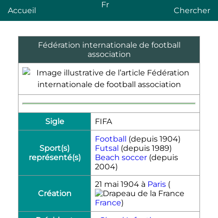
Fr
Accueil
Chercher
Fédération internationale de football
association
Sigle
FIFA
Football
(depuis 1904)
Sport(s)
Futsal
(depuis 1989)
représenté(s)
Beach soccer
(depuis
2004)
21 mai 1904
à
Paris
(
Création
France
)