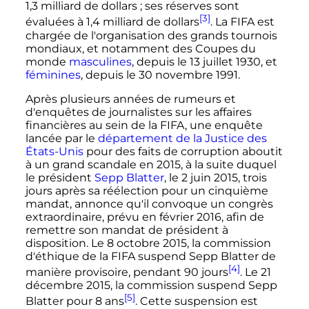
1,3 milliard de dollars
; ses réserves sont
[3]
évaluées à 1,4 milliard de dollars
. La FIFA est
chargée de l'organisation des grands tournois
mondiaux, et notamment des Coupes du
monde
masculines
, depuis le
13 juillet 1930
, et
féminines
, depuis le
30 novembre 1991
.
Après plusieurs années de rumeurs et
d'enquêtes de journalistes sur les affaires
financières au sein de la FIFA, une enquête
lancée par le
département de la Justice des
États-Unis
pour des faits de corruption aboutit
à un grand scandale en 2015, à la suite duquel
le président
Sepp Blatter
, le
2 juin 2015
, trois
jours après sa réélection pour un cinquième
mandat, annonce qu'il convoque un congrès
extraordinaire, prévu en février 2016, afin de
remettre son mandat de président à
disposition. Le
8 octobre 2015
, la commission
d'éthique de la FIFA suspend Sepp Blatter de
[4]
manière provisoire, pendant
90 jours
. Le
21
décembre 2015
, la commission suspend Sepp
[5]
Blatter pour
8 ans
. Cette suspension est