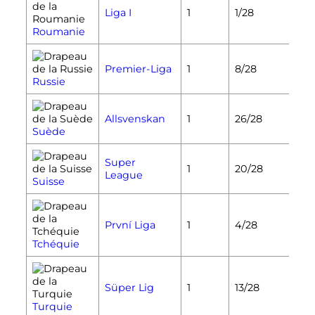
Liga I
1
1/28
Roumanie
Premier-Liga
1
8/28
Russie
Allsvenskan
1
26/28
Suède
Super
1
20/28
League
Suisse
První Liga
1
4/28
Tchéquie
Süper Lig
1
13/28
Turquie