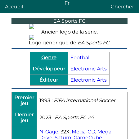
Fr
Accueil
Chercher
EA Sports FC
Ancien logo de la série.
Logo générique de
EA Sports FC
.
Genre
Football
Développeur
Electronic Arts
Éditeur
Electronic Arts
Premier
1993 :
FIFA International Soccer
jeu
Dernier
2023 :
EA Sports FC 24
jeu
N-Gage
, 32X,
Mega-CD
,
Mega
Drive
,
Saturn
,
GameCube
,