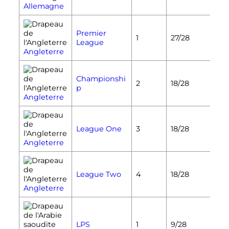
Allemagne
Premier
1
27/28
League
Angleterre
Championshi
2
18/28
p
Angleterre
League One
3
18/28
Angleterre
League Two
4
18/28
Angleterre
LPS
1
9/28