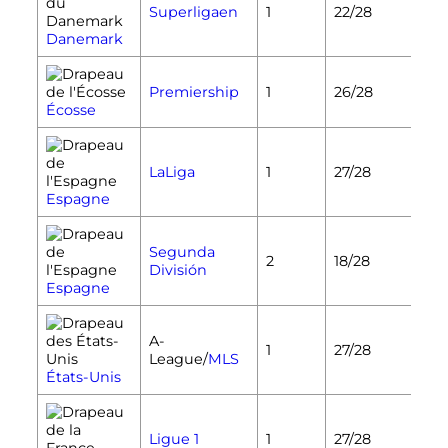
Superligaen
1
22/28
Danemark
Premiership
1
26/28
Écosse
LaLiga
1
27/28
Espagne
Segunda
2
18/28
División
Espagne
A-
1
27/28
League/
MLS
États-Unis
Ligue 1
1
27/28