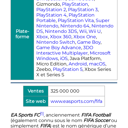
Gizmondo,
PlayStation
,
PlayStation 2
,
PlayStation 3
,
PlayStation 4
,
PlayStation
Portable
,
PlayStation Vita
,
Super
Nintendo
,
Nintendo 64
,
Nintendo
Plate-
DS
,
Nintendo 3DS
,
Wii
,
Wii U
,
forme
Xbox
,
Xbox 360
,
Xbox One
,
Nintendo Switch
,
Game Boy
,
Game Boy Advance
,
3DO
Interactive Multiplayer
,
Microsoft
Windows
,
iOS
, Java Platform,
Micro Edition,
Android
,
macOS
,
Zeebo,
PlayStation 5
, Xbox Series
X et Series S
Ventes
325 000 000
Site web
www.easports.com/fifa
[1]
EA Sports FC
, anciennement
FIFA Football
(également connu sous le nom
FIFA Soccer
ou
simplement
FIFA
) est le nom générique d’une