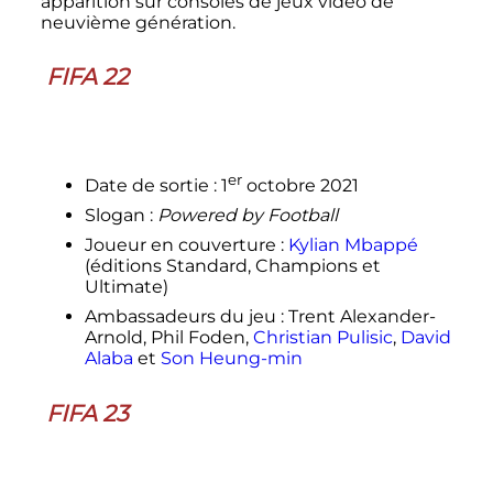
apparition sur consoles de jeux vidéo de
neuvième génération.
FIFA 22
er
Date de sortie
:
1
octobre 2021
Slogan
:
Powered by Football
Joueur en couverture
:
Kylian Mbappé
(éditions Standard, Champions et
Ultimate)
Ambassadeurs du jeu
: Trent Alexander-
Arnold, Phil Foden,
Christian Pulisic
,
David
Alaba
et
Son Heung-min
FIFA 23