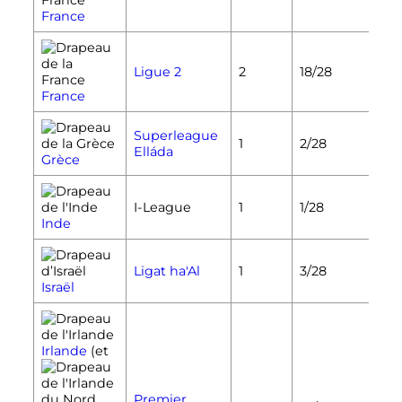
France
Ligue 2
2
18/28
France
Superleague
1
2/28
Elláda
Grèce
I-League
1
1/28
Inde
Ligat ha'Al
1
3/28
Israël
Irlande
(et
Premier