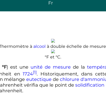
Fr
Thermomètre à
alcool
à double échelle de mesure
°F
et
°C
.
:
°F
) est une
unité de mesure
de la
tempéra
[1]
enheit en
1724
. Historiquement, dans cette
'un mélange
eutectique
de
chlorure d'ammon
hrenheit vérifia que le point de
solidification
ahrenheit.