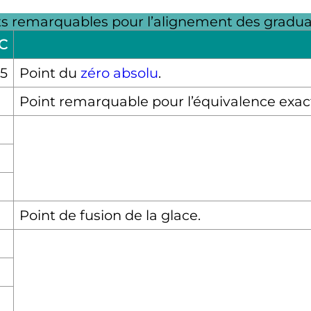
ts remarquables pour l’alignement des gradua
C
15
Point du
zéro absolu
.
Point remarquable pour l’équivalence exact
Point de fusion de la glace.