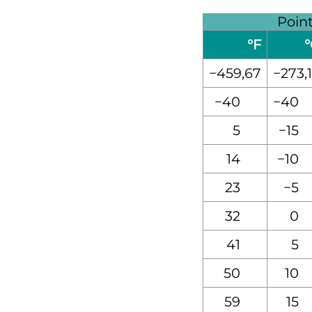
Poin
°F
°
−459,67
−273,
−40
−40
5
−15
14
−10
23
−5
32
0
41
5
50
10
59
15