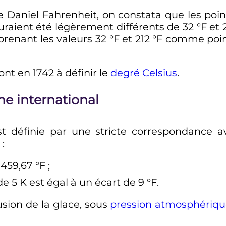
aniel Fahrenheit, on constata que les points 
auraient été légèrement différents de
32
°F
et
 prenant les valeurs
32
°F
et
212
°F
comme points
nt en 1742 à définir le
degré Celsius
.
e international
est définie par une stricte correspondance a
:
−459,67
°F
;
 de
5
K
est égal à un écart de
9
°F
.
usion de la glace, sous
pression atmosphériq