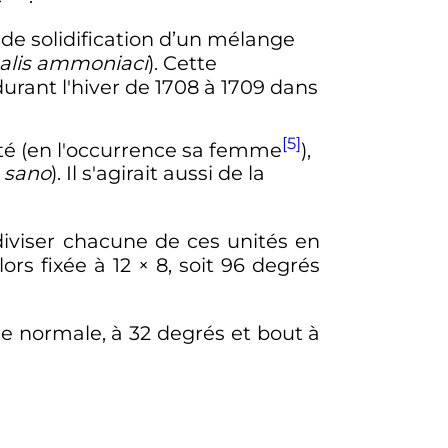
de solidification d’un mélange
alis ammoniaci
). Cette
urant l'hiver de 1708 à 1709 dans
[5]
é (en l'occurrence sa femme
),
u sano
). Il s'agirait aussi de la
bdiviser chacune de ces unités en
lors fixée à
12 × 8
, soit
96 degrés
ue normale, à
32 degrés
et bout à