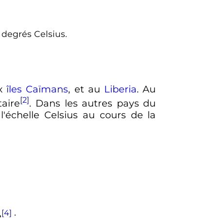
.
 degrés Celsius.
ux
îles Caïmans
, et au
Liberia
. Au
[2]
taire
. Dans les autres pays du
 l'échelle Celsius au cours de la
[4]
e
: