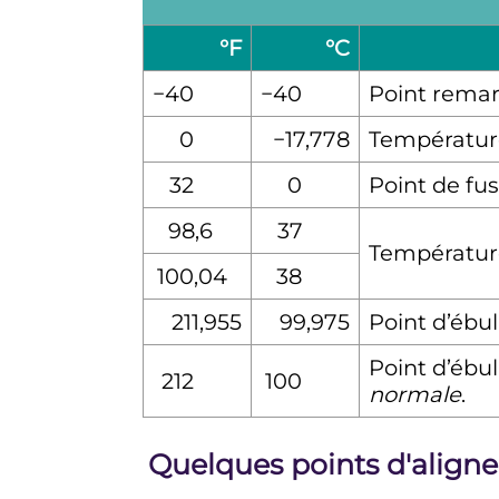
°F
°C
−40
−40
Point remar
0
−17,778
Température
32
0
Point de fus
98,6
37
Températur
100,04
38
211,955
99,975
Point d’ébul
Point d’ébul
212
100
normale
.
Quelques points d'align