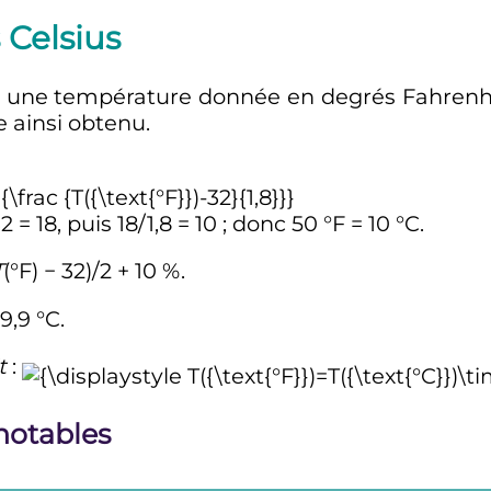
 Celsius
 une température donnée en degrés Fahrenheit,
re ainsi obtenu.
32 = 18, puis 18/1,8 = 10
; donc
50
°F
=
10
°C
.
T
(°F) − 32)/2 + 10
%.
9,9
°C
.
t
:
notables