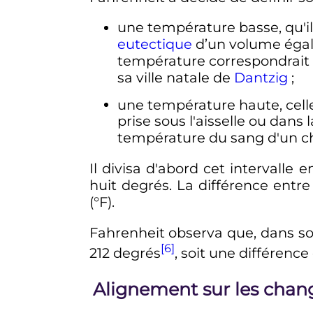
une température basse, qu'il
eutectique
d’un volume éga
température correspondrait i
sa ville natale de
Dantzig
;
une température haute, cel
prise sous l'aisselle ou dans 
température du sang d'un ch
Il divisa d'abord cet intervalle
huit degrés. La différence entr
(°F).
Fahrenheit observa que, dans so
[6]
212 degrés
, soit une différenc
Alignement sur les chang