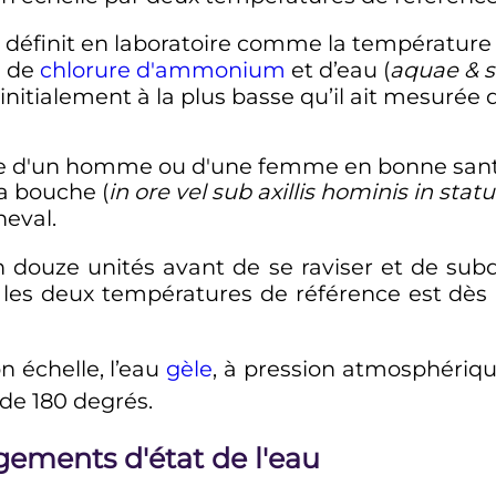
 définit en laboratoire comme la température 
l de
chlorure d'ammonium
et d’eau (
aquae & s
nitialement à la plus basse qu’il ait mesurée d
le d'un homme ou d'une femme en bonne sant
la bouche (
in ore vel sub axillis hominis in stat
eval.
 en douze unités avant de se raviser et de su
e les deux températures de référence est dès 
n échelle, l’eau
gèle
, à pression atmosphériq
e de
180
degrés
.
ements d'état de l'eau