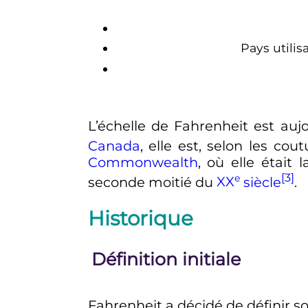
Pays utilis
L’échelle de Fahrenheit est auj
Canada
, elle est, selon les co
Commonwealth
, où elle était 
[3]
e
seconde moitié du
XX
siècle
.
Historique
Définition initiale
Fahrenheit a décidé de définir 