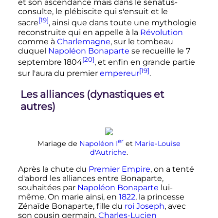
et son ascendance mais dans le sénatus-
consulte, le plébiscite qui s'ensuit et le
[19]
sacre
, ainsi que dans toute une mythologie
reconstruite qui en appelle à la
Révolution
comme à
Charlemagne
, sur le tombeau
duquel
Napoléon Bonaparte
se recueille le
7
[20]
septembre 1804
, et enfin en grande partie
[19]
sur l'aura du premier
empereur
.
Les alliances (dynastiques et
autres)
er
Mariage de
Napoléon
I
et
Marie-Louise
d'Autriche
.
Après la chute du
Premier Empire
, on a tenté
d'abord les alliances entre Bonaparte,
souhaitées par
Napoléon Bonaparte
lui-
même. On marie ainsi, en
1822
, la princesse
Zénaïde Bonaparte, fille du
roi Joseph
, avec
son cousin germain,
Charles-Lucien