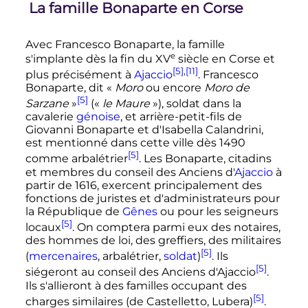
La famille Bonaparte en Corse
Avec Francesco Bonaparte, la famille
e
s'implante dès la fin du
XV
siècle
en Corse et
[5]
,
[11]
plus précisément à
Ajaccio
. Francesco
Bonaparte, dit «
Moro
ou encore
Moro de
[5]
Sarzane
»
(«
le Maure
»), soldat dans la
cavalerie
génoise
, et arrière-petit-fils de
Giovanni Bonaparte et d'Isabella Calandrini,
est mentionné dans cette ville dès 1490
[5]
comme arbalétrier
. Les Bonaparte, citadins
et membres du conseil des Anciens d'
Ajaccio
à
partir de 1616, exercent principalement des
fonctions de juristes et d'administrateurs pour
la République de
Gênes
ou pour les seigneurs
[5]
locaux
. On comptera parmi eux des notaires,
des hommes de loi, des greffiers, des militaires
[5]
(
mercenaires
, arbalétrier,
soldat
)
. Ils
[5]
siégeront au conseil des Anciens d'Ajaccio
.
Ils s'allieront à des familles occupant des
[5]
charges similaires (de Castelletto, Lubera)
.