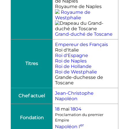
Royaume de Naples
Royaume de
Westphalie
Grand-duché de Toscane
Empereur des Français
Roi d'Italie
Roi d'Espagne
Roi de Naples
Titres
Roi de Hollande
Roi de Westphalie
Grande-duchesse de
Toscane
Jean-Christophe
Chef actuel
Napoléon
18
mai
1804
Proclamation du premier
Fondation
Empire
er
Napoléon
I