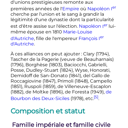
d'unions prestigieuses remonte aux
er
premières années de l'
Empire
où
Napoléon
I
cherche par l'union et le sang à grandir la
légitimité d'une dynastie dont la particularité
er
est d'être assise sur l'élection.
Napoléon
I
lui-
même épouse en 1810
Marie-Louise
er
d'Autriche
, fille de l'empereur
François
I
d'Autriche
.
À ces alliances on peut ajouter
: Clary (1794),
Tascher de la Pagerie (veuve de Beauharnais)
(1796), Borghèse (1803), Baciocchi, Gabrielli,
Posse, Dudley-Stuart (1824), Wyse, Honorati,
Demidoff de San-Donato (1841), del Gallo de
Roccagiovine (1847), Primoli (1848), Campello
(1851), Ruspoli (1859), de Villeneuve-Escaplon
(1882), de Moltke (1896), de Foresta (1949),
de
[5]
Bourbon des Deux-Siciles
(1978), etc.
.
Composition et statut
Famille impériale et famille civile