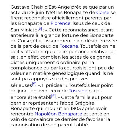
Gustave Chaix d'Est-Ange précise que par un
acte du 28 juin 1759 les Bonaparte de
Corse
se
firent reconnaître officiellement parents par
les Bonaparte de
Florence
, issus de ceux de
[5]
San Miniato
: «
Cette reconnaissance, étant
antérieure à la grande fortune des Bonaparte
de Corse, était assurément bien désintéressée
de la part de ceux de
Toscane
. Toutefois on ne
doit y attacher qu'une importance relative
; on
sait, en effet, combien les actes de ce genre,
dictés uniquement d'ordinaire par la
complaisance ou par la courtoisie, ont peu de
valeur en matière généalogique quand ils ne
sont pas appuyés sur des preuves
[5]
sérieuses
». Il précise
: «
Toutefois leur point
de jonction avec ceux de
Toscane
n'a pu
[5]
encore être établi
.
» Cette famille eut pour
dernier représentant l'abbé Grégoire
Bonaparte qui mourut en 1803 après avoir
rencontré
Napoléon Bonaparte
et tenté en
vain de convaincre ce dernier de favoriser la
canonisation de son parent l'abbé