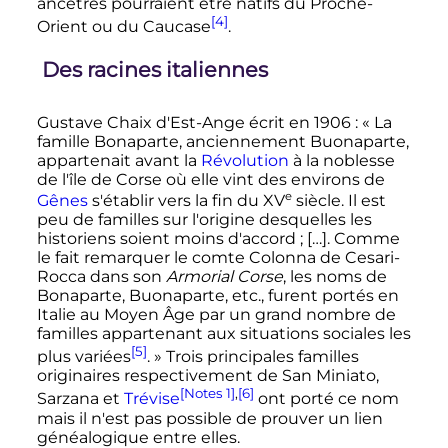
ancêtres pourraient être natifs du Proche-
[4]
Orient ou du Caucase
.
Des racines italiennes
Gustave Chaix d'Est-Ange écrit en 1906
: «
La
famille Bonaparte, anciennement Buonaparte,
appartenait avant la
Révolution
à la noblesse
de l'île de Corse où elle vint des environs de
e
Gênes
s'établir vers la fin du
XV
siècle
. Il est
peu de familles sur l'origine desquelles les
historiens soient moins d'accord
; […]. Comme
le fait remarquer le comte Colonna de Cesari-
Rocca dans son
Armorial Corse
, les noms de
Bonaparte, Buonaparte, etc., furent portés en
Italie au Moyen Âge par un grand nombre de
familles appartenant aux situations sociales les
[5]
plus variées
.
» Trois principales familles
originaires respectivement de San Miniato,
[Notes 1]
,
[6]
Sarzana et
Trévise
ont porté ce nom
mais il n'est pas possible de prouver un lien
généalogique entre elles.