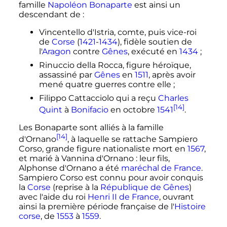
famille
Napoléon Bonaparte
est ainsi un
descendant de
:
Vincentello d'Istria, comte, puis vice-roi
de
Corse
(
1421
-
1434
), fidèle soutien de
l'
Aragon
contre
Gênes
, exécuté en
1434
;
Rinuccio della Rocca, figure héroïque,
assassiné par
Gênes
en
1511
, après avoir
mené quatre guerres contre elle
;
Filippo Cattacciolo qui a reçu
Charles
[14]
Quint
à
Bonifacio
en octobre
1541
.
Les Bonaparte sont alliés à la famille
[14]
d'Ornano
, à laquelle se rattache Sampiero
Corso, grande figure nationaliste mort en
1567
,
et marié à Vannina d'Ornano
: leur fils,
Alphonse d'Ornano a été
maréchal de France
.
Sampiero Corso est connu pour avoir conquis
la
Corse
(reprise à la
République de Gênes
)
avec l'aide du roi
Henri II de France
, ouvrant
ainsi la première période française de l'
Histoire
corse
, de
1553
à
1559
.