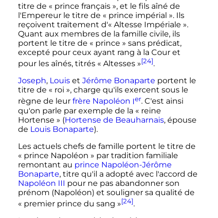
titre de «
prince français
», et le fils aîné de
l'Empereur le titre de «
prince impérial
». Ils
reçoivent traitement d'«
Altesse Impériale
».
Quant aux membres de la famille civile, ils
portent le titre de «
prince
» sans prédicat,
excepté pour ceux ayant rang à la Cour et
[24]
pour les aînés, titrés «
Altesses
»
.
Joseph
,
Louis
et
Jérôme Bonaparte
portent le
titre de «
roi
», charge qu'ils exercent sous le
er
règne de leur
frère Napoléon
I
. C'est ainsi
qu'on parle par exemple de la «
reine
Hortense
» (
Hortense de Beauharnais
, épouse
de
Louis Bonaparte
).
Les actuels chefs de famille portent le titre de
«
prince Napoléon
» par tradition familiale
remontant au
prince Napoléon-Jérôme
Bonaparte
, titre qu'il a adopté avec l'accord de
Napoléon
III
pour ne pas abandonner son
prénom (Napoléon) et souligner sa qualité de
[24]
«
premier prince du sang
»
.