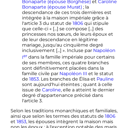
Bonaparte (épouse Borghèse)
et
Caroline
Bonaparte (épouse Murat)
; la
descendance de ces trois dernières est
intégrée à la maison impériale grâce à
l'article 3 du statut de
1806
qui stipule
que celle-ci
« [...] se compose [...] des
princesses nos sœurs, de leurs époux et
de leur descendance en légitime
mariage, jusqu'au cinquième degré
inclusivement [...] »
. Incluse par
Napoléon
er
I
dans la famille impériale pour certains
de ses membres, ces quatre branches
sont définitivement placées dans la
famille civile par
Napoléon III
et le statut
de
1853
. Les branches de Élisa et
Pauline
sont aujourd'hui éteintes
; quant à celle
issue de
Caroline
, elle a atteint le dernier
degré d'appartenance précisé dans
l'article 3.
Selon les traditions monarchiques et familiales,
ainsi que selon les termes des statuts de
1806
et
1853
, les épouses intègrent la maison mais
non les époux
; à l'exception notable des maris