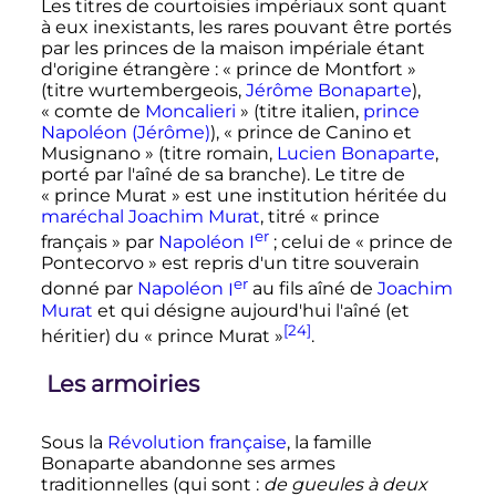
Les titres de courtoisies impériaux sont quant
à eux inexistants, les rares pouvant être portés
par les princes de la maison impériale étant
d'origine étrangère
: «
prince de Montfort
»
(titre wurtembergeois,
Jérôme Bonaparte
),
«
comte de
Moncalieri
» (titre italien,
prince
Napoléon (Jérôme)
), «
prince de Canino et
Musignano
» (titre romain,
Lucien Bonaparte
,
porté par l'aîné de sa branche). Le titre de
«
prince Murat
» est une institution héritée du
maréchal Joachim Murat
, titré «
prince
er
français
» par
Napoléon
I
; celui de «
prince de
Pontecorvo
» est repris d'un titre souverain
er
donné par
Napoléon
I
au fils aîné de
Joachim
Murat
et qui désigne aujourd'hui l'aîné (et
[24]
héritier) du «
prince Murat
»
.
Les armoiries
Sous la
Révolution française
, la famille
Bonaparte abandonne ses armes
traditionnelles (qui sont
:
de gueules à deux