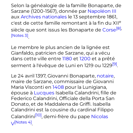
Selon la généalogie de la famille Bonaparte, de
Sarzane (1200-1567), donnée par
Napoléon III
aux
Archives nationales
le 13 septembre 1861,
e
c'est de cette famille remontant à la fin du
XII
[8]
,
siècle
que sont issus les Bonaparte de
Corse
[Notes 3]
.
Le membre le plus ancien de la lignée est
Gianfaldo, patricien de Sarzane, qui a vécu
dans cette ville entre
1180
et
1200
et a prêté
[9]
serment à l'évêque de Luni en 1219 ou 1229
.
Le
24 avril 1397
, Giovanni Bonaparte,
notaire
,
maire de Sarzane, commissaire de Giovanni
Maria Visconti en
1408
pour la Lunigiana,
épouse à
Lucques
Isabella Calandrini, fille de
Federico Calandrini, Officiale della Porta San
Donato, et de Maddalena de Griffi. Isabella
Calandrini est la cousine du cardinal Filippo
[10]
Calandrini
, demi-frère du pape
Nicolas
[Notes 4]
V
.