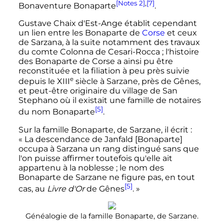
[Notes 2]
,
[7]
Bonaventure Bonaparte
.
Gustave Chaix d'Est-Ange établit cependant
un lien entre les Bonaparte de
Corse
et ceux
de Sarzana, à la suite notamment des travaux
du comte Colonna de Cesari-Rocca
; l'histoire
des Bonaparte de Corse a ainsi pu être
reconstituée et la filiation à peu près suivie
e
depuis le
XIII
siècle
à Sarzane, près de Gênes,
et peut-être originaire du village de San
Stephano où il existait une famille de notaires
[5]
du nom Bonaparte
.
Sur la famille Bonaparte, de Sarzane, il écrit
:
«
La descendance de Janfald [Bonaparte]
occupa à Sarzana un rang distingué sans que
l'on puisse affirmer toutefois qu'elle ait
appartenu à la noblesse
; le nom des
Bonaparte de Sarzane ne figure pas, en tout
[5]
cas, au
Livre d'Or
de Gênes
.
»
Généalogie de la famille Bonaparte, de Sarzane.