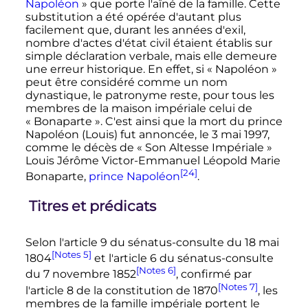
Napoléon
» que porte l'aîné de la famille. Cette
substitution a été opérée d'autant plus
facilement que, durant les années d'exil,
nombre d'actes d'état civil étaient établis sur
simple déclaration verbale, mais elle demeure
une erreur historique. En effet, si «
Napoléon
»
peut être considéré comme un nom
dynastique, le patronyme reste, pour tous les
membres de la maison impériale celui de
«
Bonaparte
». C'est ainsi que la mort du prince
Napoléon (Louis) fut annoncée, le
3 mai 1997
,
comme le décès de «
Son Altesse Impériale
»
Louis Jérôme Victor-Emmanuel Léopold Marie
[24]
Bonaparte,
prince Napoléon
.
Titres et prédicats
Selon l'article 9 du sénatus-consulte du 18 mai
[Notes 5]
1804
et l'article 6 du sénatus-consulte
[Notes 6]
du 7 novembre 1852
, confirmé par
[Notes 7]
l'article 8 de la constitution de 1870
, les
membres de la famille impériale portent le