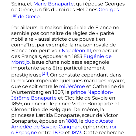
Spina, et
Marie Bonaparte
, qui épouse Georges
de Grèce, un fils du roi des Hellènes
Georges
er
I
de Grèce
.
Par ailleurs, la maison impériale de France ne
semble pas connaître de règles de «
parité
nobiliaire
» aussi stricte que pouvait en
connaître, par exemple, la maison royale de
France
: on peut voir
Napoléon III
, empereur
des Français, épouser en 1853
Eugénie de
Montijo
, issue d'une noblesse espagnole
importante sans être particulièrement
[21]
prestigieuse
. On constate cependant dans
la maison impériale quelques mariages royaux,
que ce soit entre le
roi Jérôme
et Catherine de
Wurtemberg en 1807, le
prince Napoléon-
Jérôme Bonaparte
et Clotilde de Savoie en
1859, ou encore le prince Victor Bonaparte et
Clémentine de Belgique. De même, la
princesse Lætitia Bonaparte, sœur de Victor
Bonaparte, épouse en
1888
, le
duc d'Aoste
Amédée de Savoie-Carignan
, éphémère
roi
d'Espagne
entre
1870
et
1873
. Cette recherche