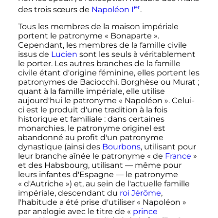
er
des trois sœurs de
Napoléon
I
.
Tous les membres de la maison impériale
portent le patronyme «
Bonaparte
».
Cependant, les membres de la famille civile
issus de
Lucien
sont les seuls à véritablement
le porter. Les autres branches de la famille
civile étant d'origine féminine, elles portent les
patronymes de Baciocchi, Borghèse ou Murat
;
quant à la famille impériale, elle utilise
aujourd'hui le patronyme «
Napoléon
». Celui-
ci est le produit d'une tradition à la fois
historique et familiale
: dans certaines
monarchies, le patronyme originel est
abandonné au profit d'un patronyme
dynastique (ainsi des
Bourbons
, utilisant pour
leur branche aînée le patronyme «
de
France
»
et des Habsbourg, utilisant
—
même pour
leurs infantes d'Espagne
—
le patronyme
«
d'Autriche
») et, au sein de l'actuelle famille
impériale, descendant du
roi Jérôme
,
l'habitude a été prise d'utiliser «
Napoléon
»
par analogie avec le titre de «
prince