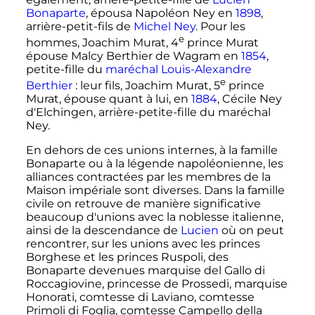
Bonaparte
, épousa Napoléon Ney en
1898
,
arrière-petit-fils de
Michel Ney
. Pour les
e
hommes, Joachim Murat,
4
prince
Murat
épouse Malcy Berthier de Wagram en
1854
,
petite-fille du
maréchal Louis-Alexandre
e
Berthier
: leur fils, Joachim Murat,
5
prince
Murat, épouse quant à lui, en
1884
, Cécile Ney
d'Elchingen, arrière-petite-fille du maréchal
Ney.
En dehors de ces unions internes, à la famille
Bonaparte ou à la légende napoléonienne, les
alliances contractées par les membres de la
Maison impériale sont diverses. Dans la famille
civile on retrouve de manière significative
beaucoup d'unions avec la noblesse italienne,
ainsi de la descendance de
Lucien
où on peut
rencontrer, sur les unions avec les princes
Borghese et les princes Ruspoli, des
Bonaparte devenues marquise del Gallo di
Roccagiovine, princesse de Prossedi, marquise
Honorati, comtesse di Laviano, comtesse
Primoli di Foglia, comtesse Campello della