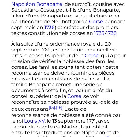
Napoléon Bonaparte
, de surcroît, cousine avec
Sebastiano Costa, petit-fils d'une Bonaparte,
filleul d'une Bonaparte et surtout chancelier
de Théodore de Neuhoff (roi de
Corse
pendant
sept mois en
1736
) et créateur des premiers
textes constitutionnels corses en
1735
-
1736
.
À la suite d'une ordonnance royale du
20
septembre 1769
, est créée une chancellerie
près le conseil supérieur de la
Corse
, qui a pour
mission de vérifier la noblesse des familles
corses. Les familles souhaitant obtenir cette
reconnaissance doivent fournir des pièces
prouvant deux cents ans de patriciat. La
famille Bonaparte remet une série de
documents à cette fin, et, par un arrêt du
conseil supérieur de la
Corse
, se voit
reconnaître sa noblesse prouvée au-delà de
[15]
,
[16]
deux cents ans
. L'acte de
reconnaissance de noblesse a été donné par
le roi
Louis XV
, le
13 septembre 1771
, avec
l'appui du comte de Marbeuf qui obtint
ensuite les introductions de Napoléon et de