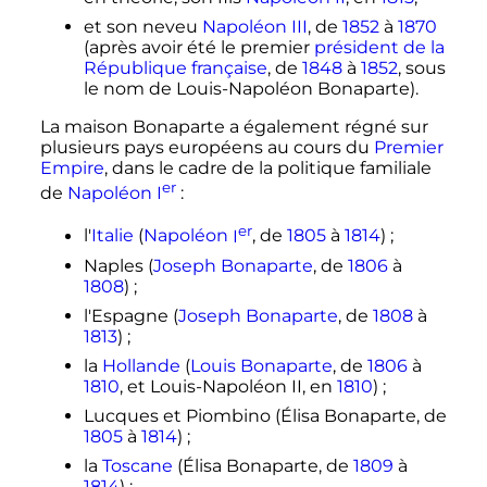
et son neveu
Napoléon III
, de
1852
à
1870
(après avoir été le premier
président de la
République française
, de
1848
à
1852
, sous
le nom de Louis-Napoléon Bonaparte).
La maison Bonaparte a également régné sur
plusieurs pays européens au cours du
Premier
Empire
, dans le cadre de la politique familiale
er
de
Napoléon
I
:
er
l'
Italie
(
Napoléon
I
, de
1805
à
1814
)
;
Naples (
Joseph Bonaparte
, de
1806
à
1808
)
;
l'Espagne (
Joseph Bonaparte
, de
1808
à
1813
)
;
la
Hollande
(
Louis Bonaparte
, de
1806
à
1810
, et Louis-Napoléon II, en
1810
)
;
Lucques et Piombino (Élisa Bonaparte, de
1805
à
1814
)
;
la
Toscane
(Élisa Bonaparte, de
1809
à
1814
)
;