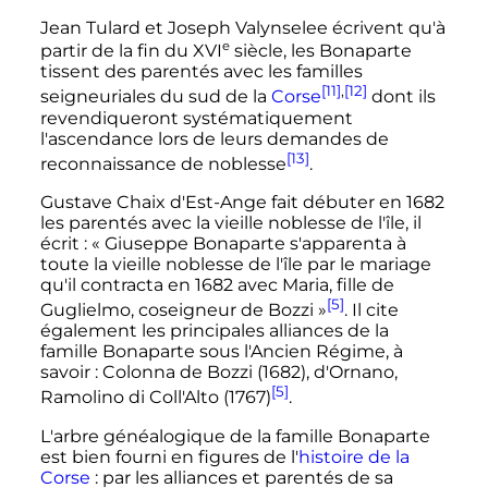
Jean Tulard et Joseph Valynselee écrivent qu'à
e
partir de la fin du
XVI
siècle
, les Bonaparte
tissent des parentés avec les familles
[11]
,
[12]
seigneuriales du sud de la
Corse
dont ils
revendiqueront systématiquement
l'ascendance lors de leurs demandes de
[13]
reconnaissance de noblesse
.
Gustave Chaix d'Est-Ange fait débuter en 1682
les parentés avec la vieille noblesse de l'île, il
écrit
: «
Giuseppe Bonaparte s'apparenta à
toute la vieille noblesse de l'île par le mariage
qu'il contracta en 1682 avec Maria, fille de
[5]
Guglielmo, coseigneur de Bozzi
»
. Il cite
également les principales alliances de la
famille Bonaparte sous l'Ancien Régime, à
savoir
: Colonna de Bozzi (1682), d'Ornano,
[5]
Ramolino di Coll'Alto (1767)
.
L'arbre généalogique de la famille Bonaparte
est bien fourni en figures de l'
histoire de la
Corse
: par les alliances et parentés de sa