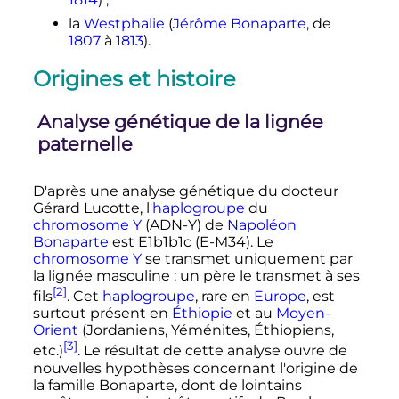
la
Westphalie
(
Jérôme Bonaparte
, de
1807
à
1813
).
Origines et histoire
Analyse génétique de la lignée
paternelle
D'après une analyse génétique du docteur
Gérard Lucotte, l'
haplogroupe
du
chromosome Y
(ADN-Y) de
Napoléon
Bonaparte
est E1b1b1c (E-M34). Le
chromosome Y
se transmet uniquement par
la lignée masculine
: un père le transmet à ses
[2]
fils
. Cet
haplogroupe
, rare en
Europe
, est
surtout présent en
Éthiopie
et au
Moyen-
Orient
(Jordaniens, Yéménites, Éthiopiens,
[3]
etc.)
. Le résultat de cette analyse ouvre de
nouvelles hypothèses concernant l'origine de
la famille Bonaparte, dont de lointains