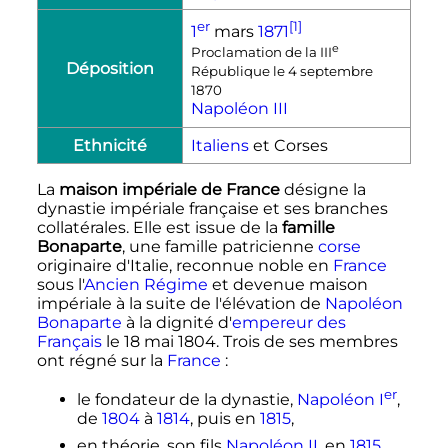
er
[1]
1
mars
1871
e
Proclamation de la
III
Déposition
République le 4 septembre
1870
Napoléon III
Ethnicité
Italiens
et Corses
La
maison impériale de France
désigne la
dynastie impériale française et ses branches
collatérales. Elle est issue de la
famille
Bonaparte
, une famille patricienne
corse
originaire d'Italie, reconnue noble en
France
sous l'
Ancien Régime
et devenue maison
impériale à la suite de l'élévation de
Napoléon
Bonaparte
à la dignité d'
empereur des
Français
le
18 mai 1804
. Trois de ses membres
ont régné sur la
France
:
er
le fondateur de la dynastie,
Napoléon
I
,
de
1804
à
1814
, puis en
1815
,
en théorie, son fils
Napoléon II
, en
1815
,