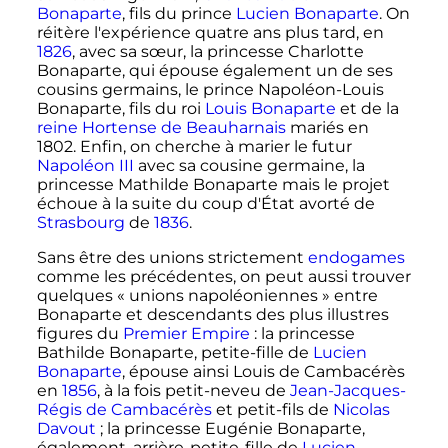
Bonaparte
, fils du prince
Lucien Bonaparte
. On
réitère l'expérience quatre ans plus tard, en
1826
, avec sa sœur, la princesse Charlotte
Bonaparte, qui épouse également un de ses
cousins germains, le prince Napoléon-Louis
Bonaparte, fils du roi
Louis Bonaparte
et de la
reine Hortense de Beauharnais
mariés en
1802. Enfin, on cherche à marier le futur
Napoléon III
avec sa cousine germaine, la
princesse Mathilde Bonaparte mais le projet
échoue à la suite du coup d'État avorté de
Strasbourg
de
1836
.
Sans être des unions strictement
endogames
comme les précédentes, on peut aussi trouver
quelques «
unions napoléoniennes
» entre
Bonaparte et descendants des plus illustres
figures du
Premier Empire
: la princesse
Bathilde Bonaparte, petite-fille de
Lucien
Bonaparte
, épouse ainsi Louis de Cambacérès
en
1856
, à la fois petit-neveu de
Jean-Jacques-
Régis de Cambacérès
et petit-fils de
Nicolas
Davout
; la princesse Eugénie Bonaparte,
également, arrière-petite-fille de
Lucien