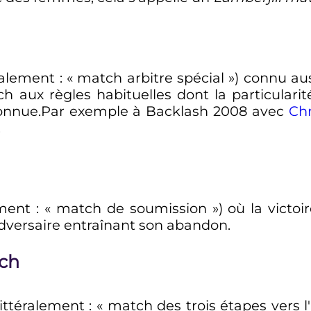
ralement
: «
match arbitre spécial
») connu au
tch aux règles habituelles dont la particulari
connue.Par exemple à Backlash 2008 avec
Chr
.
ement
: «
match de soumission
») où la victoi
adversaire entraînant son abandon.
tch
littéralement
: «
match des trois étapes vers l'