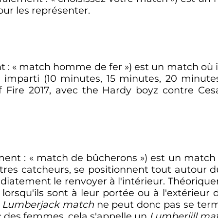
our les représenter.
nt
: «
match homme de fer
») est un match où i
imparti (10 minutes, 15 minutes, 20 minutes,
of Fire 2017, avec the Hardy boyz contre Ce
ement
: «
match de bûcherons
») est un match 
utres catcheurs, se positionnent tout autour 
diatement le renvoyer à l'intérieur. Théorique
 lorsqu'ils sont à leur portée ou à l'extérieur 
n
Lumberjack match
ne peut donc pas se term
 des femmes, cela s'appelle un
Lumberjill ma