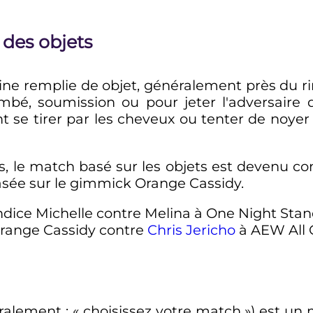
 des objets
ne remplie de objet, généralement près du r
é, soumission ou pour jeter l'adversaire dan
 se tirer par les cheveux ou tenter de noyer l
, le match basé sur les objets est devenu con
asée sur le gimmick Orange Cassidy.
ice Michelle contre Melina à One Night Stan
range Cassidy contre
Chris Jericho
à AEW All 
éralement
: «
choisissez votre match
») est un 