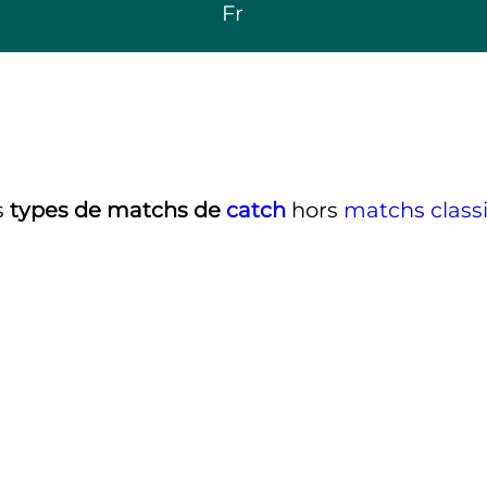
Fr
s
types de matchs de
catch
hors
matchs class