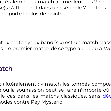
littéralement
: «
match au meilleur des 7 série
se)s s'affrontent dans une série de 7 matchs. L
 remporte le plus de points.
nt
: «
match yeux bandés
») est un match clas
s. Le premier match de ce type a eu lieu à
Wr
atch
h
(littéralement
: «
match les tombés compte
é ou la soumission peut se faire n'importe où
t le cas dans les matchs classiques, sans
déc
odes contre Rey Mysterio.