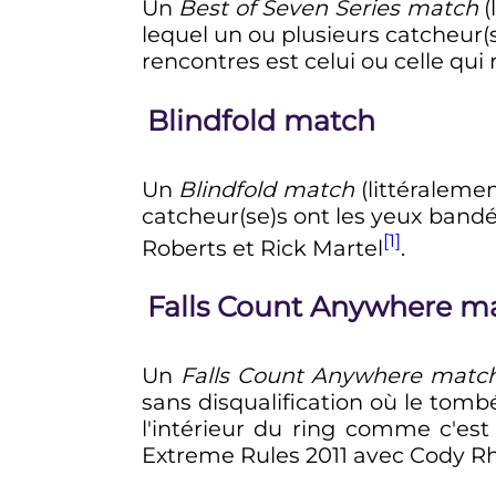
Un
Best of Seven Series match
(
lequel un ou plusieurs catcheur(
rencontres est celui ou celle qui
Blindfold match
Un
Blindfold match
(littéraleme
catcheur(se)s ont les yeux bandé
[1]
Roberts et Rick Martel
.
Falls Count Anywhere m
Un
Falls Count Anywhere matc
sans disqualification où le tomb
l'intérieur du ring comme c'es
Extreme Rules 2011 avec Cody Rh