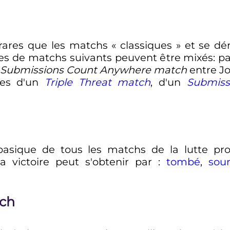
rares que les matchs «
classiques
» et se dé
pes de matchs suivants peuvent être mixés: pa
at Submissions Count Anywhere match
entre J
les d'un
Triple Threat match
, d'un
Submiss
asique de tous les matchs de la lutte prof
 victoire peut s'obtenir par
:
tombé
,
sou
tch