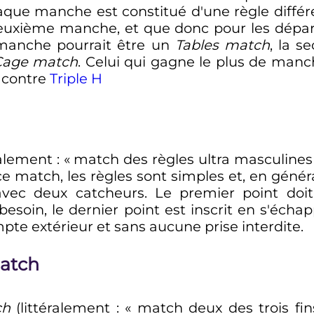
aque manche est constitué d'une règle différen
euxième manche, et que donc pour les dépa
 manche pourrait être un
Tables match
, la 
Cage match
. Celui qui gagne le plus de man
contre
Triple H
ralement
: «
match des règles ultra masculines
ce match, les règles sont simples et, en géné
 deux catcheurs. Le premier point doit ê
besoin, le dernier point est inscrit en s'éch
pte extérieur et sans aucune prise interdite.
match
ch
(littéralement
: «
match deux des trois fin