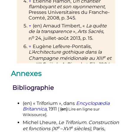
↑
Étienne Hamon,
Un chantier
flamboyant et son rayonnement
,
Presses Universitaires du Franche-
Comté,
2008
,
p.
345
.
↑
(en)
Arnaud Timbert,
«
La quête
de la transparence
»
,
Arts Sacrés
,
o
n
24,
juillet-août 2013
,
p.
15
.
↑
Eugène Lefèvre-Pontalis,
L'Architecture gothique dans la
e
Champagne méridionale au
XIII
et
e
au
XIV
siècle
, A. Picard et Fils,
1904
,
p.
22
.
Annexes
Bibliographie
(en)
« Triforium », dans
Encyclopædia
Britannica
, 1911
[
(en)
Lire en ligne sur
.
Wikisource
]
Michel Lheure,
Le Triforium. Construction
e
e
et fonctions (
XI
–
XVI
siècles)
, Paris,