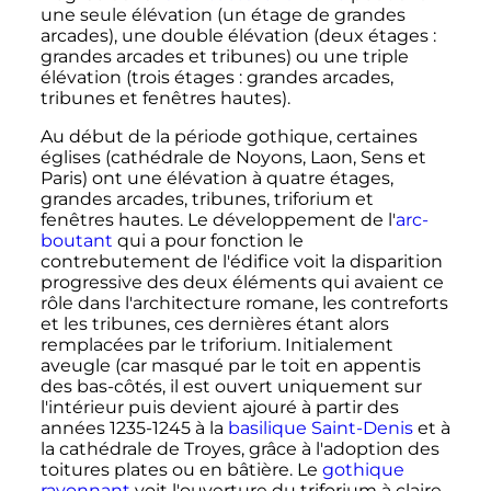
une seule élévation (un étage de grandes
arcades), une double élévation (deux étages
:
grandes arcades et tribunes) ou une triple
élévation (trois étages
: grandes arcades,
tribunes et fenêtres hautes).
Au début de la période gothique, certaines
églises (cathédrale de Noyons, Laon, Sens et
Paris) ont une élévation à quatre étages,
grandes arcades, tribunes, triforium et
fenêtres hautes. Le développement de l'
arc-
boutant
qui a pour fonction le
contrebutement de l'édifice voit la disparition
progressive des deux éléments qui avaient ce
rôle dans l'architecture romane, les contreforts
et les tribunes, ces dernières étant alors
remplacées par le triforium. Initialement
aveugle (car masqué par le toit en appentis
des bas-côtés, il est ouvert uniquement sur
l'intérieur puis devient ajouré à partir des
années 1235-1245 à la
basilique Saint-Denis
et à
la cathédrale de Troyes, grâce à l'adoption des
toitures plates ou en bâtière. Le
gothique
rayonnant
voit l'ouverture du triforium à claire-