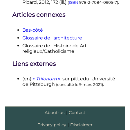
Picard,
2012
, 172 (ill.)
.
(
ISBN
978-2-7084-0905-7
)
Articles connexes
Bas-côté
Glossaire de l'architecture
Glossaire de l'Histoire de Art
religieux/Catholicisme
Liens externes
(en)
«
Triforium
»
, sur
pitt.edu
, Université
de Pittsburgh
.
(consulté le
9 mars 2021
)
About-us
|
Contact
Privacy policy
|
Disclaimer