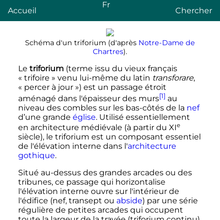
Fr
Accueil
Chercher
Schéma d'un triforium (d'après
Notre-Dame de
Chartres
).
Le
triforium
(terme issu du vieux français
«
trifoire
» venu lui-même du latin
transforare
,
«
percer à jour
») est un passage étroit
[1]
aménagé dans l'épaisseur des murs
au
niveau des combles sur les bas-côtés de la
nef
d’une grande
église
. Utilisé essentiellement
e
en architecture médiévale (à partir du
XI
siècle
), le triforium est un composant essentiel
de l'élévation interne dans l'
architecture
gothique
.
Situé au-dessus des grandes arcades ou des
tribunes, ce passage qui horizontalise
l'élévation interne ouvre sur l'intérieur de
l'édifice (nef, transept ou
abside
) par une série
régulière de petites arcades qui occupent
toute la largeur de la travée (triforium continu)