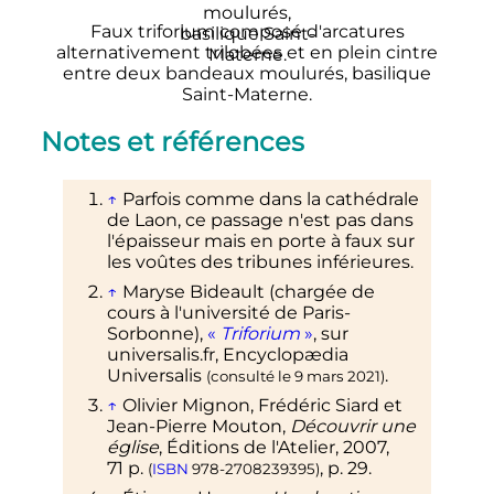
Faux triforium composé d'arcatures
alternativement trilobées et en plein cintre
entre deux bandeaux moulurés, basilique
Saint-Materne.
Notes et références
↑
Parfois comme dans la cathédrale
de Laon, ce passage n'est pas dans
l'épaisseur mais en porte à faux sur
les voûtes des tribunes inférieures.
↑
Maryse Bideault (chargée de
cours à l'université de Paris-
Sorbonne),
«
Triforium
»
, sur
universalis.fr
, Encyclopædia
Universalis
.
(consulté le
9 mars 2021
)
↑
Olivier Mignon, Frédéric Siard et
Jean-Pierre Mouton,
Découvrir une
église
, Éditions de l'Atelier,
2007
,
71
p.
,
p.
29
.
(
ISBN
978-2708239395
)